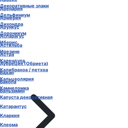
Декоративные злаки
Аренария
Дельфиниум
Армерия
Дихондра
Арункус
Дороникум
Аспарагус
Иберис
Астильба
Ирезине
Астра
Календула
Аубреция (Обриета)
Калибрахоа / петхоа
Бадан
Кальцеолярия
Бакопа
Камнеломка
Бальзамин
Капуста декоративная
Катарантус
Кларкия
Клеома