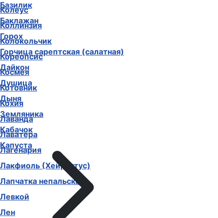
Базилик
Колеус
Баклажан
Коллинзия
Горох
Колокольчик
Горчица сарептская (салатная)
Кореопсис
Дайкон
Космея
Душица
Котовник
Дыня
Кохия
Земляника
Лаванда
Кабачок
Лаватера
Капуста
Лагенария
Лакфиоль (Хейрантус)
Лапчатка непальская
Левкой
Лен