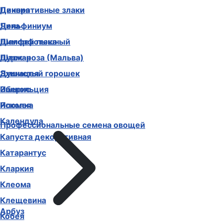
Декоративные злаки
Цинния
Дельфиниум
Чина
Диморфотека
Шалфей пышный
Дурман
Шток-роза (Мальва)
Душистый горошек
Эхинацея
Иберис
Эшшольция
Ипомея
Ясколка
Календула
Профессиональные семена овощей
Капуста декоративная
Катарантус
Кларкия
Клеома
Клещевина
Арбуз
Кобея