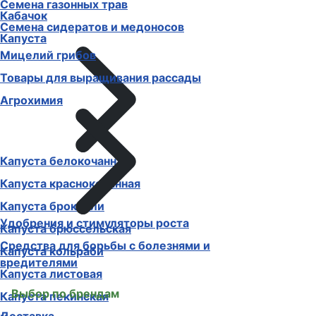
Семена газонных трав
Кабачок
Семена сидератов и медоносов
Капуста
Мицелий грибов
Товары для выращивания рассады
Агрохимия
Капуста белокочанная
Капуста краснокочанная
Капуста брокколи
Удобрения и стимуляторы роста
Капуста брюссельская
Средства для борьбы с болезнями и
Капуста кольраби
вредителями
Капуста листовая
Выбор по брендам
Капуста пекинская