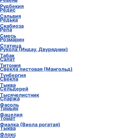
Ревень
Рудбекия
Редис
Сальвия
Редька
Скабиоза
Репа
Смесь
Розмарин
Статица
Рукола (Индау, Двурядник)
Табак
Салат
Титония
Свекла листовая (Мангольд)
Тунбергия
Свекла
Тыква
Сельдерей
Тысячелистник
Спаржа
Фасоль
Тимьян
Фацелия
Томат
Фиалка (Виола рогатая)
Тыква
Флокс