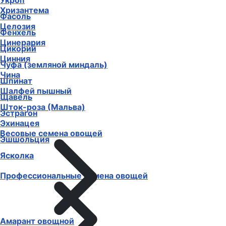
Укроп
Хризантема
Фасоль
Целозия
Фенхель
Цинерария
Цикорий
Цинния
Чуфа (земляной миндаль)
Чина
Шпинат
Шалфей пышный
Щавель
Шток-роза (Мальва)
Эстрагон
Эхинацея
Весовые семена овощей
Эшшольция
Ясколка
Профессиональные семена овощей
Амарант овощной