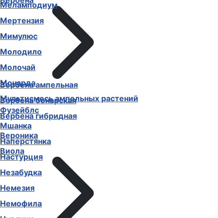
Вербена
Меламподиум
Мертензия
Мимулюс
Молодило
Молочай
Монарда
Вербена ампельная
Мультисмесь ампельных растений
Вербена бонарская
Фузейблс
Вербена гибридная
Мшанка
Вероника
Наперстянка
Виола
Настурция
Незабудка
Немезия
Немофила