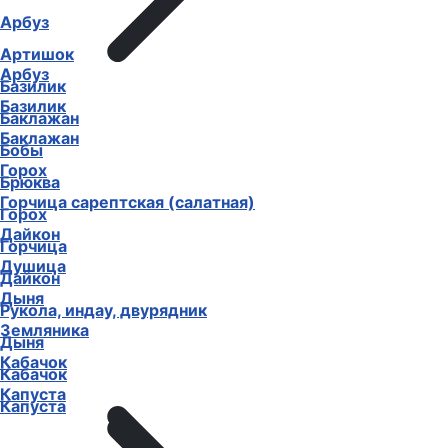
Арбуз
Артишок
Арбуз
Базилик
Базилик
Баклажан
Баклажан
Бобы
Горох
Брюква
Горчица сарептская (салатная)
Горох
Дайкон
Горчица
Душица
Дайкон
Дыня
Рукола, индау, двурядник
Земляника
Дыня
Кабачок
Кабачок
Капуста
Капуста