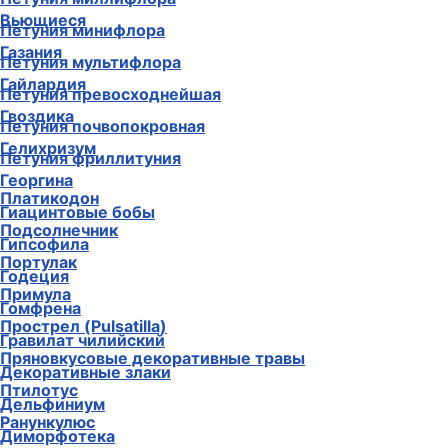
Вьющиеся
Петуния минифлора
Газания
Петуния мультифлора
Гайлардия
Петуния превосходнейшая
Гвоздика
Петуния почвопокровная
Гелихризум
Петуния фриллитуния
Георгина
Платикодон
Гиацинтовые бобы
Подсолнечник
Гипсофила
Портулак
Годеция
Примула
Гомфрена
Прострел (Pulsatilla)
Гравилат чилийский
Пряновкусовые декоративные травы
Декоративные злаки
Птилотус
Дельфиниум
Ранункулюс
Диморфотека