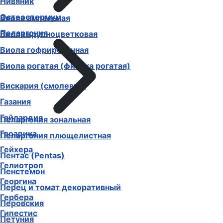
Нивяник
Остеоспермум
Виола ампельная
Пеларгония
Виола крупноцветковая
Виола гофрированная
Виола рогатая (фиалка рогатая)
Вискария (смолевка)
Газания
Гайлардия
Пеларгония зональная
Гвоздика
Пеларгония плющелистная
Гейхера
Пентас (Pentas)
Гелиотроп
Пенстемон
Георгина
Перец и томат декоративный
Гербера
Перовския
Гипестис
Петуния