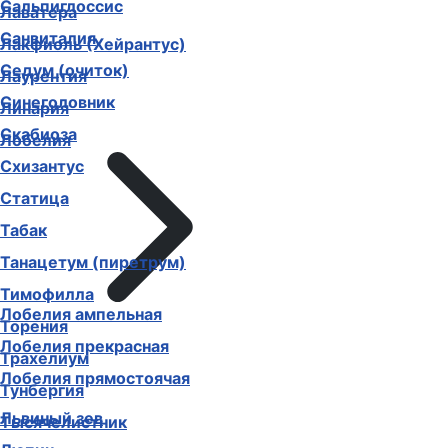
Сальпиглоссис
Лаватера
Санвиталия
Лакфиоль (Хейрантус)
Седум (очиток)
Лаурентия
Синеголовник
Линария
Скабиоза
Лобелия
Схизантус
Статица
Табак
Танацетум (пиретрум)
Тимофилла
Лобелия ампельная
Торения
Лобелия прекрасная
Трахелиум
Лобелия прямостоячая
Тунбергия
Львиный зев
Тысячелистник