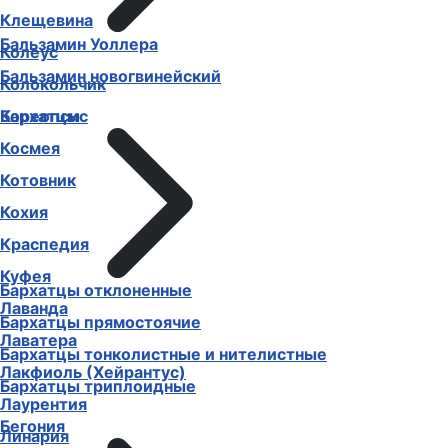
Клещевина
Бальзамин Уоллера
Колеус
Бальзамин новогвинейский
Колокольчик
Бархатцы
Кореопсис
Космея
Котовник
Кохия
Краспедия
Куфея
Бархатцы отклоненные
Лаванда
Бархатцы прямостоячие
Лаватера
Бархатцы тонколистные и нителистные
Лакфиоль (Хейрантус)
Бархатцы триплоидные
Лаурентия
Бегония
Линария