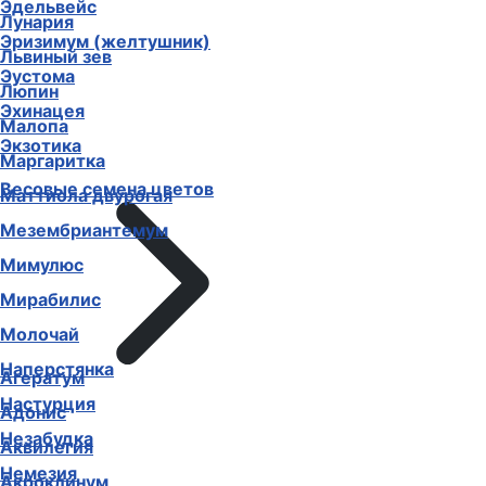
Эдельвейс
Лунария
Эризимум (желтушник)
Львиный зев
Эустома
Люпин
Эхинацея
Малопа
Экзотика
Маргаритка
Весовые семена цветов
Маттиола двурогая
Мезембриантемум
Мимулюс
Мирабилис
Молочай
Наперстянка
Агератум
Настурция
Адонис
Незабудка
Аквилегия
Немезия
Акроклинум