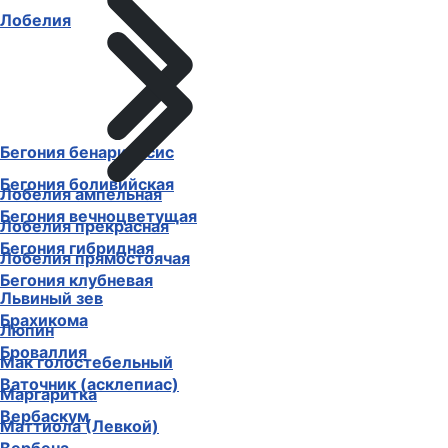
Лобелия
Бегония бенариенсис
Бегония боливийская
Лобелия ампельная
Бегония вечноцветущая
Лобелия прекрасная
Бегония гибридная
Лобелия прямостоячая
Бегония клубневая
Львиный зев
Брахикома
Люпин
Броваллия
Мак голостебельный
Ваточник (асклепиас)
Маргаритка
Вербаскум
Маттиола (Левкой)