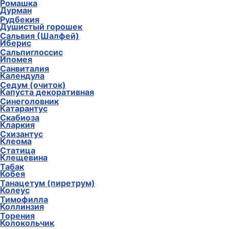
Ромашка
Дурман
Рудбекия
Душистый горошек
Сальвия (Шалфей)
Иберис
Сальпиглоссис
Ипомея
Санвиталия
Календула
Седум (очиток)
Капуста декоративная
Синеголовник
Катарантус
Скабиоза
Кларкия
Схизантус
Клеома
Статица
Клещевина
Табак
Кобея
Танацетум (пиретрум)
Колеус
Тимофилла
Коллинзия
Торения
Колокольчик