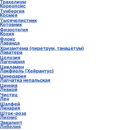
Трахелиум
Кореопсис
Тунбергия
Космея
Тысячелистник
Котовник
Физостегия
Кохия
Флокс
Лаванда
Хризантема (пиретрум, танацетум)
Лаватера
Целозия
Лагенария
Цикламен
Лакфиоль (Хейрантус)
Цинерария
Лапчатка непальская
Цинния
Левкой
Чистец
Лен
Шалфей
Линария
Шток-роза
Лихнис
Эвкалипт
Лобелия