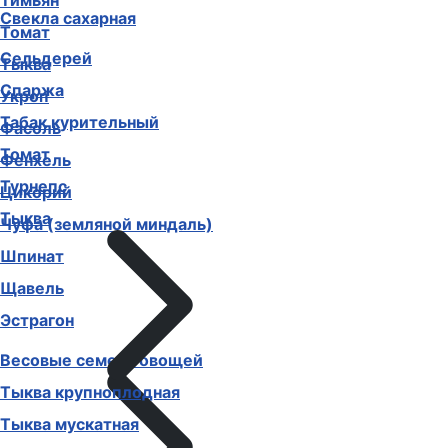
Тимьян
Свекла сахарная
Томат
Сельдерей
Тыква
Спаржа
Укроп
Табак курительный
Фасоль
Томат
Фенхель
Турнепс
Цикорий
Тыква
Чуфа (земляной миндаль)
Шпинат
Щавель
Эстрагон
Весовые семена овощей
Тыква крупноплодная
Тыква мускатная