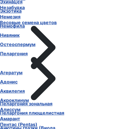
Эхинацея
Незабудка
Экзотика
Немезия
Весовые семена цветов
Немофила
Нивяник
Остеоспермум
Пеларгония
Агератум
Адонис
Аквилегия
Акроклинум
Пеларгония зональная
Алиссум
Пеларгония плющелистная
Амарант
Пентас (Pentas)
Анютины глазки (Виола