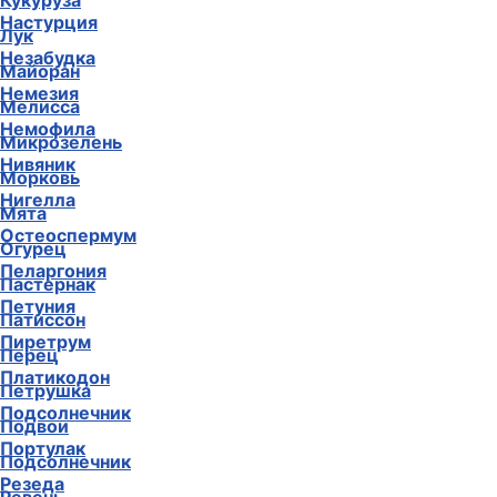
Кукуруза
Настурция
Лук
Незабудка
Майоран
Немезия
Мелисса
Немофила
Микрозелень
Нивяник
Морковь
Нигелла
Мята
Остеоспермум
Огурец
Пеларгония
Пастернак
Петуния
Патиссон
Пиретрум
Перец
Платикодон
Петрушка
Подсолнечник
Подвои
Портулак
Подсолнечник
Резеда