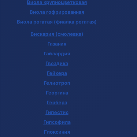
Виола крупноцветковая
Виола гофрированная
Виола рогатая (фиалка рогатая)
Вискария (смолевка)
Газания
Гайлардия
Гвоздика
Гейхера
Гелиотроп
Георгина
Гербера
Гипестис
Гипсофила
Глоксиния