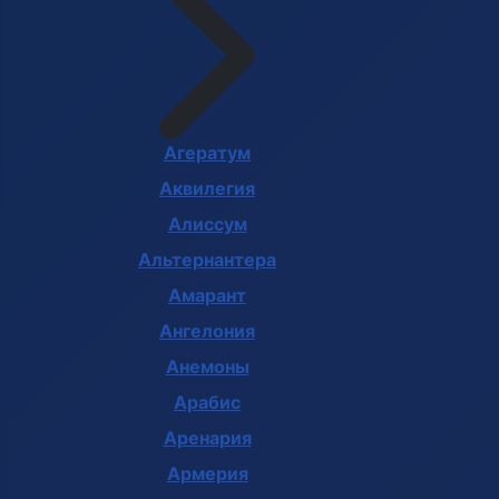
Агератум
Аквилегия
Алиссум
Альтернантера
Амарант
Ангелония
Анемоны
Арабис
Аренария
Армерия