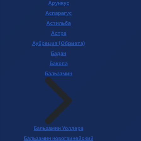
Арункус
Аспарагус
Астильба
Астра
Аубреция (Обриета)
Бадан
Бакопа
Бальзамин
Бальзамин Уоллера
Бальзамин новогвинейский