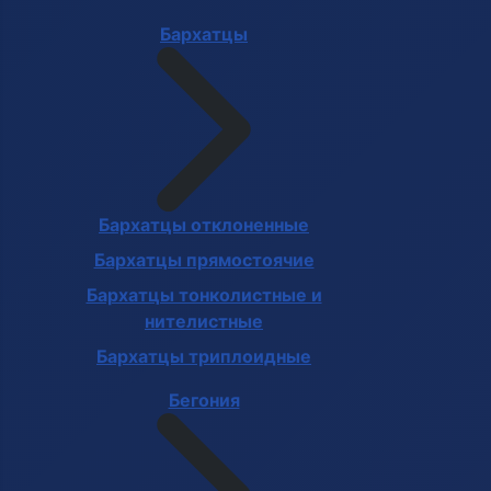
Бархатцы
Бархатцы отклоненные
Бархатцы прямостоячие
Бархатцы тонколистные и
нителистные
Бархатцы триплоидные
Бегония