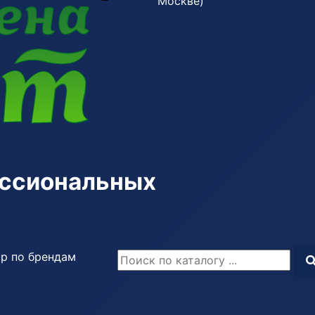
Москве)
ессиональных
р по брендам