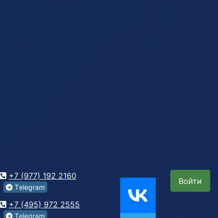
+7 (977) 192 2160
Войти
Tеlegrаm
+7 (495) 972 2555
Tеlegrаm