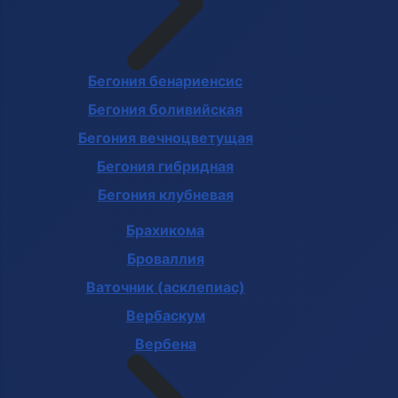
Бегония бенариенсис
Бегония боливийская
Бегония вечноцветущая
Бегония гибридная
Бегония клубневая
Брахикома
Броваллия
Ваточник (асклепиас)
Вербаскум
Вербена