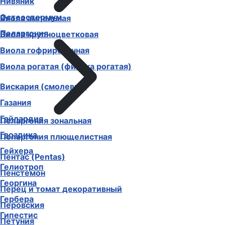
Нивяник
Остеоспермум
Виола ампельная
Пеларгония
Виола крупноцветковая
Виола гофрированная
Виола рогатая (фиалка рогатая)
Вискария (смолевка)
Газания
Гайлардия
Пеларгония зональная
Гвоздика
Пеларгония плющелистная
Гейхера
Пентас (Pentas)
Гелиотроп
Пенстемон
Георгина
Перец и томат декоративный
Гербера
Перовския
Гипестис
Петуния