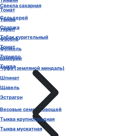
Тимьян
Свекла сахарная
Томат
Сельдерей
Тыква
Спаржа
Укроп
Табак курительный
Фасоль
Томат
Фенхель
Турнепс
Цикорий
Тыква
Чуфа (земляной миндаль)
Шпинат
Щавель
Эстрагон
Весовые семена овощей
Тыква крупноплодная
Тыква мускатная