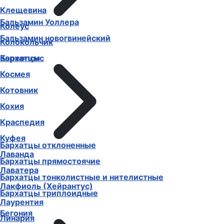
Клещевина
Бальзамин Уоллера
Колеус
Бальзамин новогвинейский
Колокольчик
Бархатцы
Кореопсис
Космея
Котовник
Кохия
Краспедия
Куфея
Бархатцы отклоненные
Лаванда
Бархатцы прямостоячие
Лаватера
Бархатцы тонколистные и нителистные
Лакфиоль (Хейрантус)
Бархатцы триплоидные
Лаурентия
Бегония
Линария