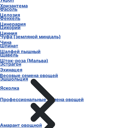
Укроп
Хризантема
Фасоль
Целозия
Фенхель
Цинерария
Цикорий
Цинния
Чуфа (земляной миндаль)
Чина
Шпинат
Шалфей пышный
Щавель
Шток-роза (Мальва)
Эстрагон
Эхинацея
Весовые семена овощей
Эшшольция
Ясколка
Профессиональные семена овощей
Амарант овощной