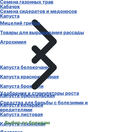
Семена газонных трав
Кабачок
Семена сидератов и медоносов
Капуста
Мицелий грибов
Товары для выращивания рассады
Агрохимия
Капуста белокочанная
Капуста краснокочанная
Капуста брокколи
Удобрения и стимуляторы роста
Капуста брюссельская
Средства для борьбы с болезнями и
Капуста кольраби
вредителями
Капуста листовая
Выбор по брендам
Капуста пекинская