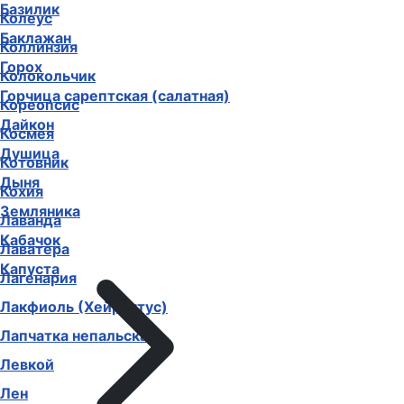
Базилик
Колеус
Баклажан
Коллинзия
Горох
Колокольчик
Горчица сарептская (салатная)
Кореопсис
Дайкон
Космея
Душица
Котовник
Дыня
Кохия
Земляника
Лаванда
Кабачок
Лаватера
Капуста
Лагенария
Лакфиоль (Хейрантус)
Лапчатка непальская
Левкой
Лен