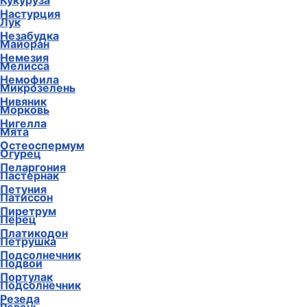
Кукуруза
Настурция
Лук
Незабудка
Майоран
Немезия
Мелисса
Немофила
Микрозелень
Нивяник
Морковь
Нигелла
Мята
Остеоспермум
Огурец
Пеларгония
Пастернак
Петуния
Патиссон
Пиретрум
Перец
Платикодон
Петрушка
Подсолнечник
Подвои
Портулак
Подсолнечник
Резеда