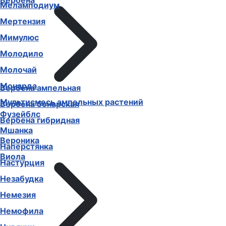
Вербена
Меламподиум
Мертензия
Мимулюс
Молодило
Молочай
Монарда
Вербена ампельная
Мультисмесь ампельных растений
Вербена бонарская
Фузейблс
Вербена гибридная
Мшанка
Вероника
Наперстянка
Виола
Настурция
Незабудка
Немезия
Немофила