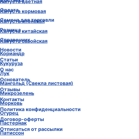
Доставка
Капуста цветная
Оплата
Капуста кормовая
Семена для торговли
Капуста японская
Розница
Капуста китайская
Справочник
Капуста савойская
Новости
Кориандр
Статьи
Кукуруза
О нас
Лук
Основатель
Мангольд (Свекла листовая)
Отзывы
Микрозелень
Контакты
Морковь
Политика конфиденциальности
Огурец
Договор-оферты
Пастернак
Отписаться от рассылки
Патиссон