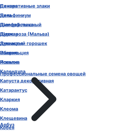
Декоративные злаки
Цинния
Дельфиниум
Чина
Диморфотека
Шалфей пышный
Дурман
Шток-роза (Мальва)
Душистый горошек
Эхинацея
Иберис
Эшшольция
Ипомея
Ясколка
Календула
Профессиональные семена овощей
Капуста декоративная
Катарантус
Кларкия
Клеома
Клещевина
Арбуз
Кобея