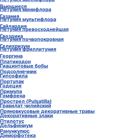
Вьющиеся
Петуния минифлора
Газания
Петуния мультифлора
Гайлардия
Петуния превосходнейшая
Гвоздика
Петуния почвопокровная
Гелихризум
Петуния фриллитуния
Георгина
Платикодон
Гиацинтовые бобы
Подсолнечник
Гипсофила
Портулак
Годеция
Примула
Гомфрена
Прострел (Pulsatilla)
Гравилат чилийский
Пряновкусовые декоративные травы
Декоративные злаки
Птилотус
Дельфиниум
Ранункулюс
Диморфотека