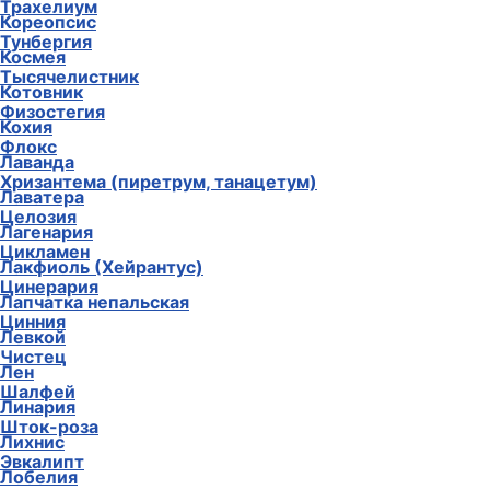
Трахелиум
Кореопсис
Тунбергия
Космея
Тысячелистник
Котовник
Физостегия
Кохия
Флокс
Лаванда
Хризантема (пиретрум, танацетум)
Лаватера
Целозия
Лагенария
Цикламен
Лакфиоль (Хейрантус)
Цинерария
Лапчатка непальская
Цинния
Левкой
Чистец
Лен
Шалфей
Линария
Шток-роза
Лихнис
Эвкалипт
Лобелия