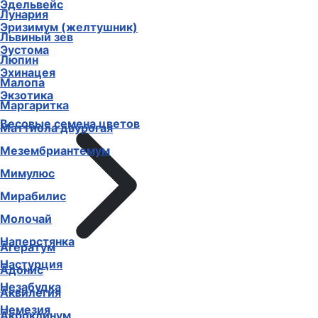
Эдельвейс
Лунария
Эризимум (желтушник)
Львиный зев
Эустома
Люпин
Эхинацея
Малопа
Экзотика
Маргаритка
Весовые семена цветов
Маттиола двурогая
Мезембриантемум
Мимулюс
Мирабилис
Молочай
Наперстянка
Агератум
Настурция
Адонис
Незабудка
Аквилегия
Немезия
Акроклинум