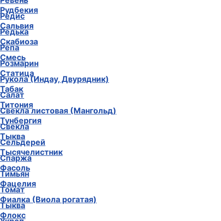
Ревень
Рудбекия
Редис
Сальвия
Редька
Скабиоза
Репа
Смесь
Розмарин
Статица
Рукола (Индау, Двурядник)
Табак
Салат
Титония
Свекла листовая (Мангольд)
Тунбергия
Свекла
Тыква
Сельдерей
Тысячелистник
Спаржа
Фасоль
Тимьян
Фацелия
Томат
Фиалка (Виола рогатая)
Тыква
Флокс