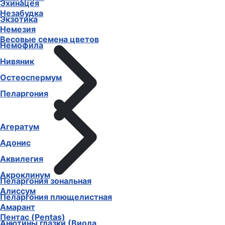
Эхинацея
Незабудка
Экзотика
Немезия
Весовые семена цветов
Немофила
Нивяник
Остеоспермум
Пеларгония
Агератум
Адонис
Аквилегия
Акроклинум
Пеларгония зональная
Алиссум
Пеларгония плющелистная
Амарант
Пентас (Pentas)
Анютины глазки (Виола