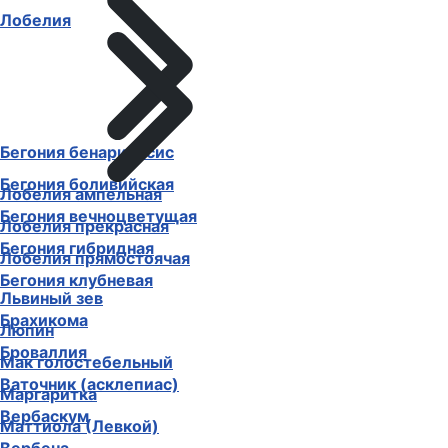
Лобелия
Бегония бенариенсис
Бегония боливийская
Лобелия ампельная
Бегония вечноцветущая
Лобелия прекрасная
Бегония гибридная
Лобелия прямостоячая
Бегония клубневая
Львиный зев
Брахикома
Люпин
Броваллия
Мак голостебельный
Ваточник (асклепиас)
Маргаритка
Вербаскум
Маттиола (Левкой)