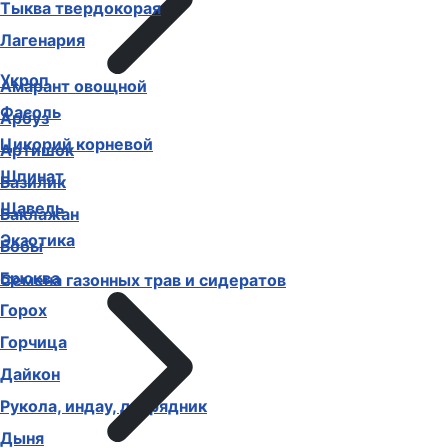
Тыква твердокорая
Лагенария
Укроп
Амарант овощной
Фасоль
Арбуз
Цикорий корневой
Артишок
Шпинат
Базилик
Щавель
Баклажан
Экзотика
Бобы
Брюква
Семена газонных трав и сидератов
Горох
Горчица
Дайкон
Рукола, индау, двурядник
Дыня