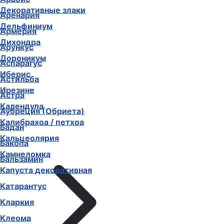
Декоративные злаки
Аренария
Дельфиниум
Армерия
Дихондра
Арункус
Дороникум
Аспарагус
Иберис
Астильба
Ирезине
Астра
Календула
Аубреция (Обриета)
Калибрахоа / петхоа
Бадан
Кальцеолярия
Бакопа
Камнеломка
Бальзамин
Капуста декоративная
Катарантус
Кларкия
Клеома