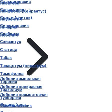
Сальпиглоссис
Лаватера
Санвиталия
Лакфиоль (Хейрантус)
Седум (очиток)
Лаурентия
Синеголовник
Линария
Скабиоза
Лобелия
Схизантус
Статица
Табак
Танацетум (пиретрум)
Тимофилла
Лобелия ампельная
Торения
Лобелия прекрасная
Трахелиум
Лобелия прямостоячая
Тунбергия
Львиный зев
Тысячелистник