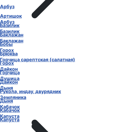
Арбуз
Артишок
Арбуз
Базилик
Базилик
Баклажан
Баклажан
Бобы
Горох
Брюква
Горчица сарептская (салатная)
Горох
Дайкон
Горчица
Душица
Дайкон
Дыня
Рукола, индау, двурядник
Земляника
Дыня
Кабачок
Кабачок
Капуста
Капуста