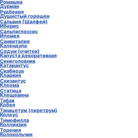
Ромашка
Дурман
Рудбекия
Душистый горошек
Сальвия (Шалфей)
Иберис
Сальпиглоссис
Ипомея
Санвиталия
Календула
Седум (очиток)
Капуста декоративная
Синеголовник
Катарантус
Скабиоза
Кларкия
Схизантус
Клеома
Статица
Клещевина
Табак
Кобея
Танацетум (пиретрум)
Колеус
Тимофилла
Коллинзия
Торения
Колокольчик