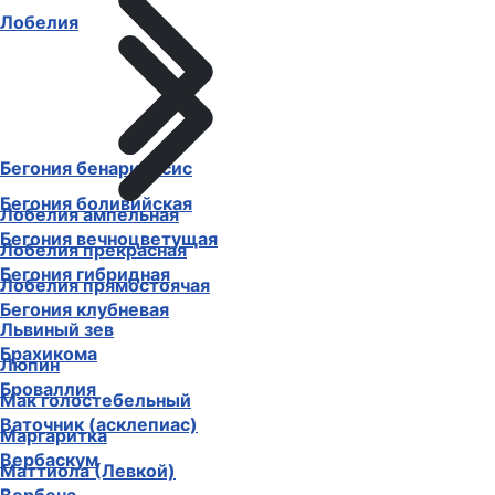
Лобелия
Бегония бенариенсис
Бегония боливийская
Лобелия ампельная
Бегония вечноцветущая
Лобелия прекрасная
Бегония гибридная
Лобелия прямостоячая
Бегония клубневая
Львиный зев
Брахикома
Люпин
Броваллия
Мак голостебельный
Ваточник (асклепиас)
Маргаритка
Вербаскум
Маттиола (Левкой)