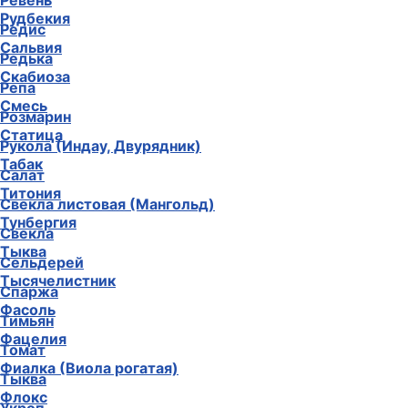
Ревень
Рудбекия
Редис
Сальвия
Редька
Скабиоза
Репа
Смесь
Розмарин
Статица
Рукола (Индау, Двурядник)
Табак
Салат
Титония
Свекла листовая (Мангольд)
Тунбергия
Свекла
Тыква
Сельдерей
Тысячелистник
Спаржа
Фасоль
Тимьян
Фацелия
Томат
Фиалка (Виола рогатая)
Тыква
Флокс