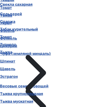
Тимьян
Свекла сахарная
Томат
Сельдерей
Тыква
Спаржа
Укроп
Табак курительный
Фасоль
Томат
Фенхель
Турнепс
Цикорий
Тыква
Чуфа (земляной миндаль)
Шпинат
Щавель
Эстрагон
Весовые семена овощей
Тыква крупноплодная
Тыква мускатная