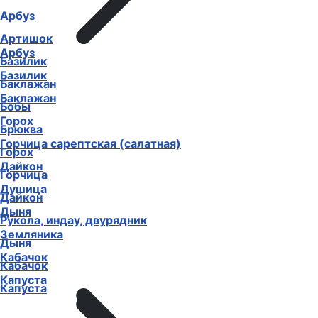
Арбуз
Артишок
Арбуз
Базилик
Базилик
Баклажан
Баклажан
Бобы
Горох
Брюква
Горчица сарептская (салатная)
Горох
Дайкон
Горчица
Душица
Дайкон
Дыня
Рукола, индау, двурядник
Земляника
Дыня
Кабачок
Кабачок
Капуста
Капуста