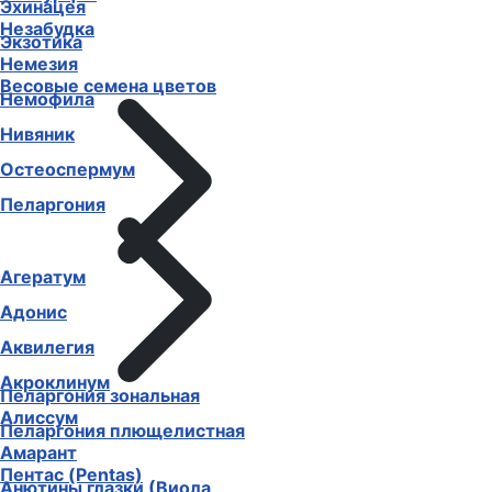
Эхинацея
Незабудка
Экзотика
Немезия
Весовые семена цветов
Немофила
Нивяник
Остеоспермум
Пеларгония
Агератум
Адонис
Аквилегия
Акроклинум
Пеларгония зональная
Алиссум
Пеларгония плющелистная
Амарант
Пентас (Pentas)
Анютины глазки (Виола