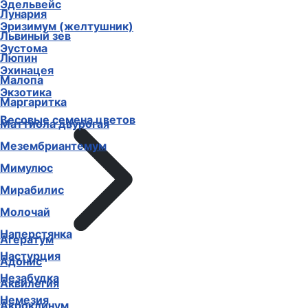
Эдельвейс
Лунария
Эризимум (желтушник)
Львиный зев
Эустома
Люпин
Эхинацея
Малопа
Экзотика
Маргаритка
Весовые семена цветов
Маттиола двурогая
Мезембриантемум
Мимулюс
Мирабилис
Молочай
Наперстянка
Агератум
Настурция
Адонис
Незабудка
Аквилегия
Немезия
Акроклинум