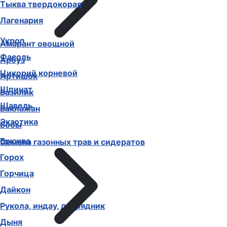
Тыква твердокорая
Лагенария
Укроп
Амарант овощной
Фасоль
Арбуз
Цикорий корневой
Артишок
Шпинат
Базилик
Щавель
Баклажан
Экзотика
Бобы
Брюква
Семена газонных трав и сидератов
Горох
Горчица
Дайкон
Рукола, индау, двурядник
Дыня