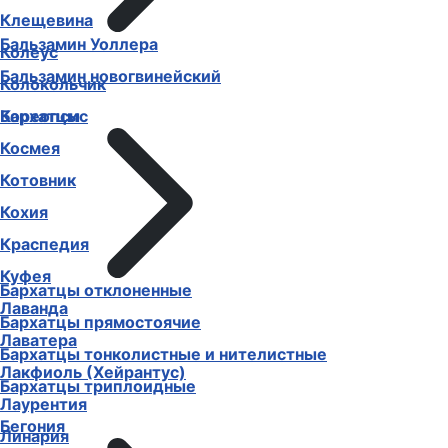
Клещевина
Бальзамин Уоллера
Колеус
Бальзамин новогвинейский
Колокольчик
Бархатцы
Кореопсис
Космея
Котовник
Кохия
Краспедия
Куфея
Бархатцы отклоненные
Лаванда
Бархатцы прямостоячие
Лаватера
Бархатцы тонколистные и нителистные
Лакфиоль (Хейрантус)
Бархатцы триплоидные
Лаурентия
Бегония
Линария