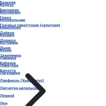
Базилик
Колеус
Баклажан
Коллинзия
Горох
Колокольчик
Горчица сарептская (салатная)
Кореопсис
Дайкон
Космея
Душица
Котовник
Дыня
Кохия
Земляника
Лаванда
Кабачок
Лаватера
Капуста
Лагенария
Лакфиоль (Хейрантус)
Лапчатка непальская
Левкой
Лен