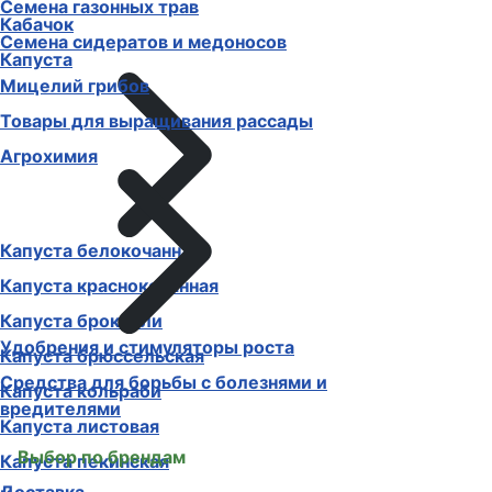
Семена газонных трав
Кабачок
Семена сидератов и медоносов
Капуста
Мицелий грибов
Товары для выращивания рассады
Агрохимия
Капуста белокочанная
Капуста краснокочанная
Капуста брокколи
Удобрения и стимуляторы роста
Капуста брюссельская
Средства для борьбы с болезнями и
Капуста кольраби
вредителями
Капуста листовая
Выбор по брендам
Капуста пекинская