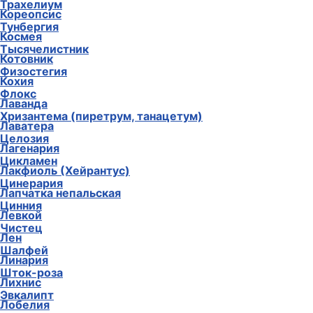
Трахелиум
Кореопсис
Тунбергия
Космея
Тысячелистник
Котовник
Физостегия
Кохия
Флокс
Лаванда
Хризантема (пиретрум, танацетум)
Лаватера
Целозия
Лагенария
Цикламен
Лакфиоль (Хейрантус)
Цинерария
Лапчатка непальская
Цинния
Левкой
Чистец
Лен
Шалфей
Линария
Шток-роза
Лихнис
Эвкалипт
Лобелия