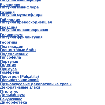
Вьющиеся
Петуния минифлора
Газания
Петуния мультифлора
Гайлардия
Петуния превосходнейшая
Гвоздика
Петуния почвопокровная
Гелихризум
Петуния фриллитуния
Георгина
Платикодон
Гиацинтовые бобы
Подсолнечник
Гипсофила
Портулак
Годеция
Примула
Гомфрена
Прострел (Pulsatilla)
Гравилат чилийский
Пряновкусовые декоративные травы
Декоративные злаки
Птилотус
Дельфиниум
Ранункулюс
Диморфотека