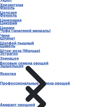
Укроп
Хризантема
Фасоль
Целозия
Фенхель
Цинерария
Цикорий
Цинния
Чуфа (земляной миндаль)
Чина
Шпинат
Шалфей пышный
Щавель
Шток-роза (Мальва)
Эстрагон
Эхинацея
Весовые семена овощей
Эшшольция
Ясколка
Профессиональные семена овощей
Амарант овощной