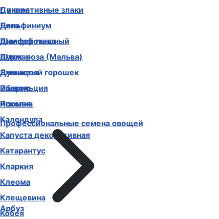
Декоративные злаки
Цинния
Дельфиниум
Чина
Диморфотека
Шалфей пышный
Дурман
Шток-роза (Мальва)
Душистый горошек
Эхинацея
Иберис
Эшшольция
Ипомея
Ясколка
Календула
Профессиональные семена овощей
Капуста декоративная
Катарантус
Кларкия
Клеома
Клещевина
Арбуз
Кобея