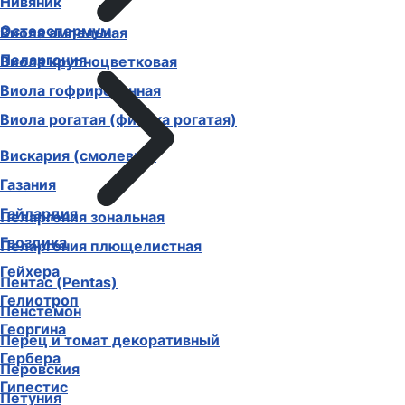
Нивяник
Остеоспермум
Виола ампельная
Пеларгония
Виола крупноцветковая
Виола гофрированная
Виола рогатая (фиалка рогатая)
Вискария (смолевка)
Газания
Гайлардия
Пеларгония зональная
Гвоздика
Пеларгония плющелистная
Гейхера
Пентас (Pentas)
Гелиотроп
Пенстемон
Георгина
Перец и томат декоративный
Гербера
Перовския
Гипестис
Петуния