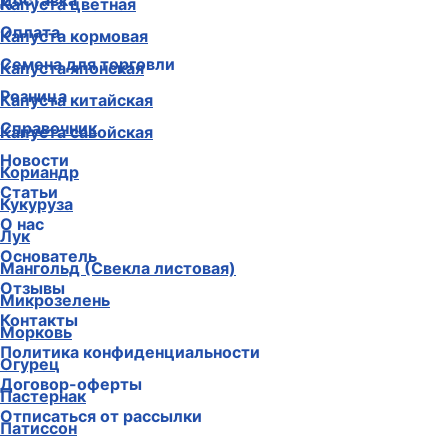
Доставка
Капуста цветная
Оплата
Капуста кормовая
Семена для торговли
Капуста японская
Розница
Капуста китайская
Справочник
Капуста савойская
Новости
Кориандр
Статьи
Кукуруза
О нас
Лук
Основатель
Мангольд (Свекла листовая)
Отзывы
Микрозелень
Контакты
Морковь
Политика конфиденциальности
Огурец
Договор-оферты
Пастернак
Отписаться от рассылки
Патиссон