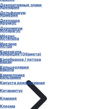
Декоративные злаки
Аренария
Дельфиниум
Армерия
Дихондра
Арункус
Дороникум
Аспарагус
Иберис
Астильба
Ирезине
Астра
Календула
Аубреция (Обриета)
Калибрахоа / петхоа
Бадан
Кальцеолярия
Бакопа
Камнеломка
Бальзамин
Капуста декоративная
Катарантус
Кларкия
Клеома