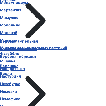
Вербена
Меламподиум
Мертензия
Мимулюс
Молодило
Молочай
Монарда
Вербена ампельная
Мультисмесь ампельных растений
Вербена бонарская
Фузейблс
Вербена гибридная
Мшанка
Вероника
Наперстянка
Виола
Настурция
Незабудка
Немезия
Немофила