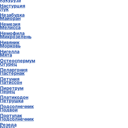
Кукуруза
Настурция
Лук
Незабудка
Майоран
Немезия
Мелисса
Немофила
Микрозелень
Нивяник
Морковь
Нигелла
Мята
Остеоспермум
Огурец
Пеларгония
Пастернак
Петуния
Патиссон
Пиретрум
Перец
Платикодон
Петрушка
Подсолнечник
Подвои
Портулак
Подсолнечник
Резеда