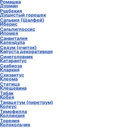
Ромашка
Дурман
Рудбекия
Душистый горошек
Сальвия (Шалфей)
Иберис
Сальпиглоссис
Ипомея
Санвиталия
Календула
Седум (очиток)
Капуста декоративная
Синеголовник
Катарантус
Скабиоза
Кларкия
Схизантус
Клеома
Статица
Клещевина
Табак
Кобея
Танацетум (пиретрум)
Колеус
Тимофилла
Коллинзия
Торения
Колокольчик