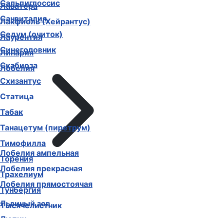
Сальпиглоссис
Лаватера
Санвиталия
Лакфиоль (Хейрантус)
Седум (очиток)
Лаурентия
Синеголовник
Линария
Скабиоза
Лобелия
Схизантус
Статица
Табак
Танацетум (пиретрум)
Тимофилла
Лобелия ампельная
Торения
Лобелия прекрасная
Трахелиум
Лобелия прямостоячая
Тунбергия
Львиный зев
Тысячелистник