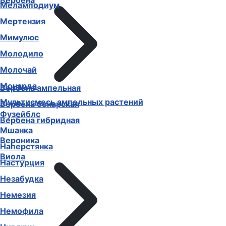
Вербена
Меламподиум
Мертензия
Мимулюс
Молодило
Молочай
Монарда
Вербена ампельная
Мультисмесь ампельных растений
Вербена бонарская
Фузейблс
Вербена гибридная
Мшанка
Вероника
Наперстянка
Виола
Настурция
Незабудка
Немезия
Немофила