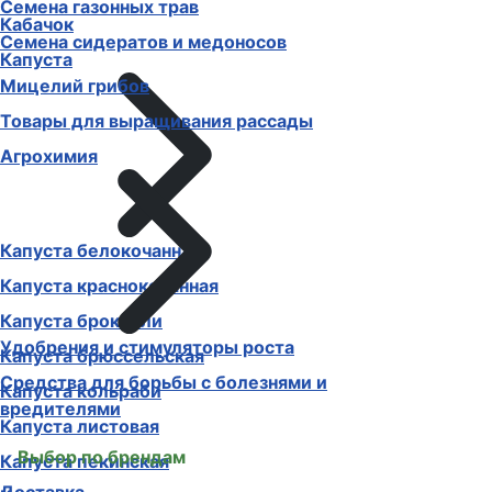
Семена газонных трав
Кабачок
Семена сидератов и медоносов
Капуста
Мицелий грибов
Товары для выращивания рассады
Агрохимия
Капуста белокочанная
Капуста краснокочанная
Капуста брокколи
Удобрения и стимуляторы роста
Капуста брюссельская
Средства для борьбы с болезнями и
Капуста кольраби
вредителями
Капуста листовая
Выбор по брендам
Капуста пекинская