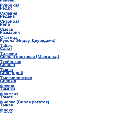
Ревень
Рудбекия
Редис
Сальвия
Редька
Скабиоза
Репа
Смесь
Розмарин
Статица
Рукола (Индау, Двурядник)
Табак
Салат
Титония
Свекла листовая (Мангольд)
Тунбергия
Свекла
Тыква
Сельдерей
Тысячелистник
Спаржа
Фасоль
Тимьян
Фацелия
Томат
Фиалка (Виола рогатая)
Тыква
Флокс