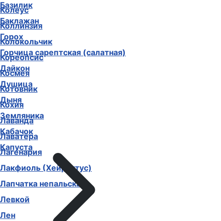
Базилик
Колеус
Баклажан
Коллинзия
Горох
Колокольчик
Горчица сарептская (салатная)
Кореопсис
Дайкон
Космея
Душица
Котовник
Дыня
Кохия
Земляника
Лаванда
Кабачок
Лаватера
Капуста
Лагенария
Лакфиоль (Хейрантус)
Лапчатка непальская
Левкой
Лен