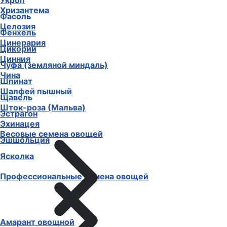
Укроп
Хризантема
Фасоль
Целозия
Фенхель
Цинерария
Цикорий
Цинния
Чуфа (земляной миндаль)
Чина
Шпинат
Шалфей пышный
Щавель
Шток-роза (Мальва)
Эстрагон
Эхинацея
Весовые семена овощей
Эшшольция
Ясколка
Профессиональные семена овощей
Амарант овощной