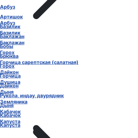
Арбуз
Артишок
Арбуз
Базилик
Базилик
Баклажан
Баклажан
Бобы
Горох
Брюква
Горчица сарептская (салатная)
Горох
Дайкон
Горчица
Душица
Дайкон
Дыня
Рукола, индау, двурядник
Земляника
Дыня
Кабачок
Кабачок
Капуста
Капуста