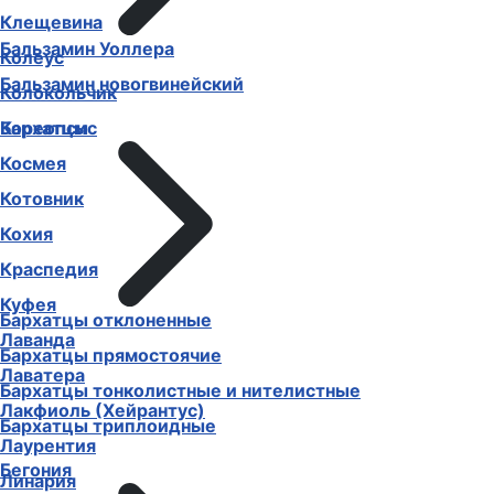
Клещевина
Бальзамин Уоллера
Колеус
Бальзамин новогвинейский
Колокольчик
Бархатцы
Кореопсис
Космея
Котовник
Кохия
Краспедия
Куфея
Бархатцы отклоненные
Лаванда
Бархатцы прямостоячие
Лаватера
Бархатцы тонколистные и нителистные
Лакфиоль (Хейрантус)
Бархатцы триплоидные
Лаурентия
Бегония
Линария