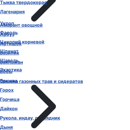
Тыква твердокорая
Лагенария
Укроп
Амарант овощной
Фасоль
Арбуз
Цикорий корневой
Артишок
Шпинат
Базилик
Щавель
Баклажан
Экзотика
Бобы
Брюква
Семена газонных трав и сидератов
Горох
Горчица
Дайкон
Рукола, индау, двурядник
Дыня