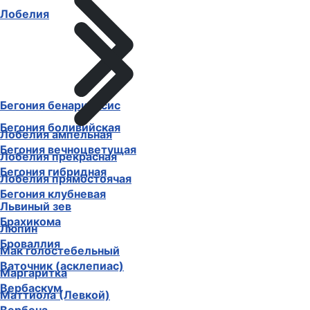
Лобелия
Бегония бенариенсис
Бегония боливийская
Лобелия ампельная
Бегония вечноцветущая
Лобелия прекрасная
Бегония гибридная
Лобелия прямостоячая
Бегония клубневая
Львиный зев
Брахикома
Люпин
Броваллия
Мак голостебельный
Ваточник (асклепиас)
Маргаритка
Вербаскум
Маттиола (Левкой)