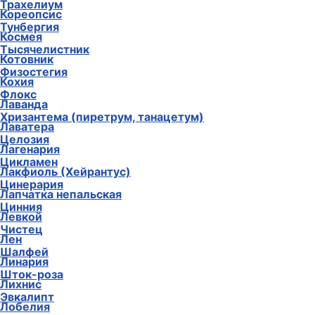
Трахелиум
Кореопсис
Тунбергия
Космея
Тысячелистник
Котовник
Физостегия
Кохия
Флокс
Лаванда
Хризантема (пиретрум, танацетум)
Лаватера
Целозия
Лагенария
Цикламен
Лакфиоль (Хейрантус)
Цинерария
Лапчатка непальская
Цинния
Левкой
Чистец
Лен
Шалфей
Линария
Шток-роза
Лихнис
Эвкалипт
Лобелия