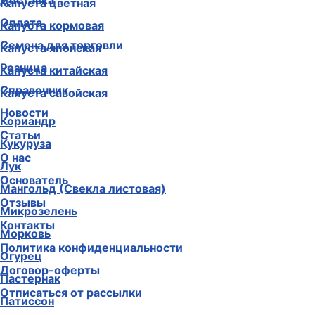
Доставка
Капуста цветная
Оплата
Капуста кормовая
Семена для торговли
Капуста японская
Розница
Капуста китайская
Справочник
Капуста савойская
Новости
Кориандр
Статьи
Кукуруза
О нас
Лук
Основатель
Мангольд (Свекла листовая)
Отзывы
Микрозелень
Контакты
Морковь
Политика конфиденциальности
Огурец
Договор-оферты
Пастернак
Отписаться от рассылки
Патиссон