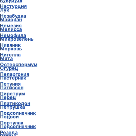
Кукуруза
Настурция
Лук
Незабудка
Майоран
Немезия
Мелисса
Немофила
Микрозелень
Нивяник
Морковь
Нигелла
Мята
Остеоспермум
Огурец
Пеларгония
Пастернак
Петуния
Патиссон
Пиретрум
Перец
Платикодон
Петрушка
Подсолнечник
Подвои
Портулак
Подсолнечник
Резеда