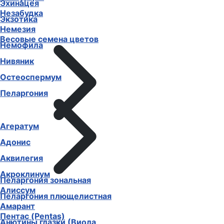
Эхинацея
Незабудка
Экзотика
Немезия
Весовые семена цветов
Немофила
Нивяник
Остеоспермум
Пеларгония
Агератум
Адонис
Аквилегия
Акроклинум
Пеларгония зональная
Алиссум
Пеларгония плющелистная
Амарант
Пентас (Pentas)
Анютины глазки (Виола