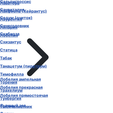
Сальпиглоссис
Лаватера
Санвиталия
Лакфиоль (Хейрантус)
Седум (очиток)
Лаурентия
Синеголовник
Линария
Скабиоза
Лобелия
Схизантус
Статица
Табак
Танацетум (пиретрум)
Тимофилла
Лобелия ампельная
Торения
Лобелия прекрасная
Трахелиум
Лобелия прямостоячая
Тунбергия
Львиный зев
Тысячелистник