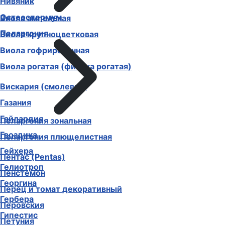
Нивяник
Остеоспермум
Виола ампельная
Пеларгония
Виола крупноцветковая
Виола гофрированная
Виола рогатая (фиалка рогатая)
Вискария (смолевка)
Газания
Гайлардия
Пеларгония зональная
Гвоздика
Пеларгония плющелистная
Гейхера
Пентас (Pentas)
Гелиотроп
Пенстемон
Георгина
Перец и томат декоративный
Гербера
Перовския
Гипестис
Петуния