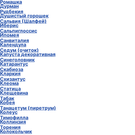
Ромашка
Дурман
Рудбекия
Душистый горошек
Сальвия (Шалфей)
Иберис
Сальпиглоссис
Ипомея
Санвиталия
Календула
Седум (очиток)
Капуста декоративная
Синеголовник
Катарантус
Скабиоза
Кларкия
Схизантус
Клеома
Статица
Клещевина
Табак
Кобея
Танацетум (пиретрум)
Колеус
Тимофилла
Коллинзия
Торения
Колокольчик