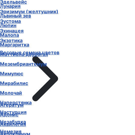
Эдельвейс
Лунария
Эризимум (желтушник)
Львиный зев
Эустома
Люпин
Эхинацея
Малопа
Экзотика
Маргаритка
Весовые семена цветов
Маттиола двурогая
Мезембриантемум
Мимулюс
Мирабилис
Молочай
Наперстянка
Агератум
Настурция
Адонис
Незабудка
Аквилегия
Немезия
Акроклинум