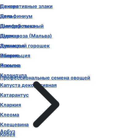
Декоративные злаки
Цинния
Дельфиниум
Чина
Диморфотека
Шалфей пышный
Дурман
Шток-роза (Мальва)
Душистый горошек
Эхинацея
Иберис
Эшшольция
Ипомея
Ясколка
Календула
Профессиональные семена овощей
Капуста декоративная
Катарантус
Кларкия
Клеома
Клещевина
Арбуз
Кобея