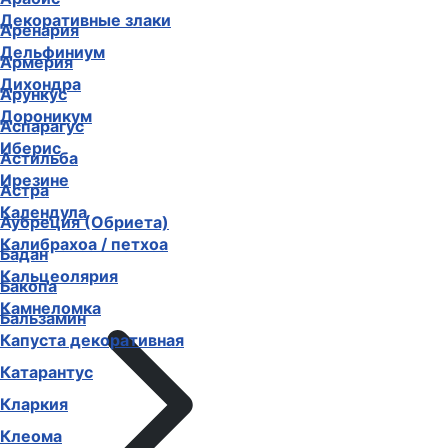
Декоративные злаки
Аренария
Дельфиниум
Армерия
Дихондра
Арункус
Дороникум
Аспарагус
Иберис
Астильба
Ирезине
Астра
Календула
Аубреция (Обриета)
Калибрахоа / петхоа
Бадан
Кальцеолярия
Бакопа
Камнеломка
Бальзамин
Капуста декоративная
Катарантус
Кларкия
Клеома