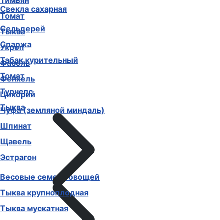
Тимьян
Свекла сахарная
Томат
Сельдерей
Тыква
Спаржа
Укроп
Табак курительный
Фасоль
Томат
Фенхель
Турнепс
Цикорий
Тыква
Чуфа (земляной миндаль)
Шпинат
Щавель
Эстрагон
Весовые семена овощей
Тыква крупноплодная
Тыква мускатная