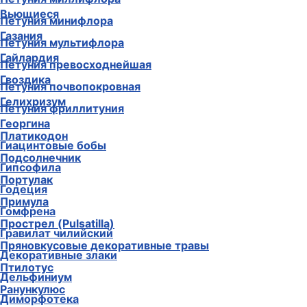
Вьющиеся
Петуния минифлора
Газания
Петуния мультифлора
Гайлардия
Петуния превосходнейшая
Гвоздика
Петуния почвопокровная
Гелихризум
Петуния фриллитуния
Георгина
Платикодон
Гиацинтовые бобы
Подсолнечник
Гипсофила
Портулак
Годеция
Примула
Гомфрена
Прострел (Pulsatilla)
Гравилат чилийский
Пряновкусовые декоративные травы
Декоративные злаки
Птилотус
Дельфиниум
Ранункулюс
Диморфотека