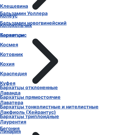
Клещевина
Бальзамин Уоллера
Колеус
Бальзамин новогвинейский
Колокольчик
Бархатцы
Кореопсис
Космея
Котовник
Кохия
Краспедия
Куфея
Бархатцы отклоненные
Лаванда
Бархатцы прямостоячие
Лаватера
Бархатцы тонколистные и нителистные
Лакфиоль (Хейрантус)
Бархатцы триплоидные
Лаурентия
Бегония
Линария