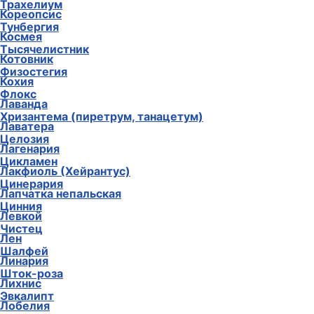
Трахелиум
Кореопсис
Тунбергия
Космея
Тысячелистник
Котовник
Физостегия
Кохия
Флокс
Лаванда
Хризантема (пиретрум, танацетум)
Лаватера
Целозия
Лагенария
Цикламен
Лакфиоль (Хейрантус)
Цинерария
Лапчатка непальская
Цинния
Левкой
Чистец
Лен
Шалфей
Линария
Шток-роза
Лихнис
Эвкалипт
Лобелия