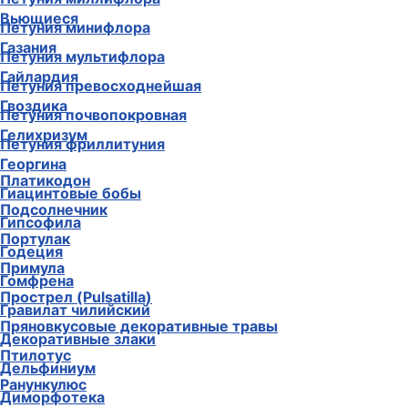
Вьющиеся
Петуния минифлора
Газания
Петуния мультифлора
Гайлардия
Петуния превосходнейшая
Гвоздика
Петуния почвопокровная
Гелихризум
Петуния фриллитуния
Георгина
Платикодон
Гиацинтовые бобы
Подсолнечник
Гипсофила
Портулак
Годеция
Примула
Гомфрена
Прострел (Pulsatilla)
Гравилат чилийский
Пряновкусовые декоративные травы
Декоративные злаки
Птилотус
Дельфиниум
Ранункулюс
Диморфотека