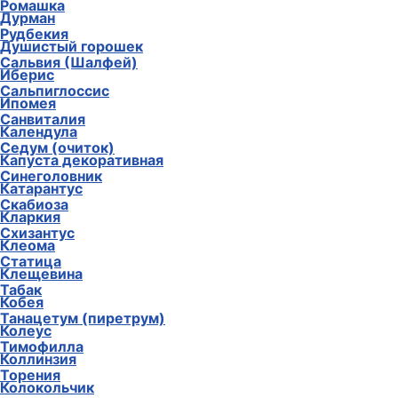
Ромашка
Дурман
Рудбекия
Душистый горошек
Сальвия (Шалфей)
Иберис
Сальпиглоссис
Ипомея
Санвиталия
Календула
Седум (очиток)
Капуста декоративная
Синеголовник
Катарантус
Скабиоза
Кларкия
Схизантус
Клеома
Статица
Клещевина
Табак
Кобея
Танацетум (пиретрум)
Колеус
Тимофилла
Коллинзия
Торения
Колокольчик