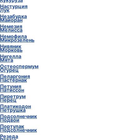
Кукуруза
Настурция
Лук
Незабудка
Майоран
Немезия
Мелисса
Немофила
Микрозелень
Нивяник
Морковь
Нигелла
Мята
Остеоспермум
Огурец
Пеларгония
Пастернак
Петуния
Патиссон
Пиретрум
Перец
Платикодон
Петрушка
Подсолнечник
Подвои
Портулак
Подсолнечник
Резеда