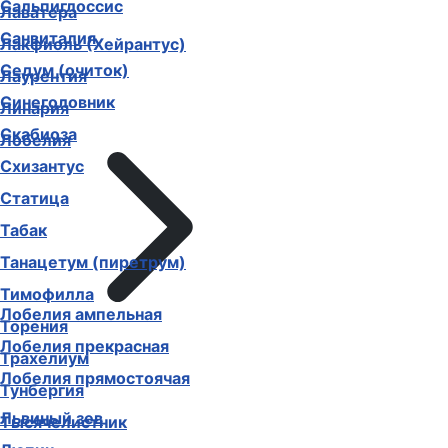
Сальпиглоссис
Лаватера
Санвиталия
Лакфиоль (Хейрантус)
Седум (очиток)
Лаурентия
Синеголовник
Линария
Скабиоза
Лобелия
Схизантус
Статица
Табак
Танацетум (пиретрум)
Тимофилла
Лобелия ампельная
Торения
Лобелия прекрасная
Трахелиум
Лобелия прямостоячая
Тунбергия
Львиный зев
Тысячелистник