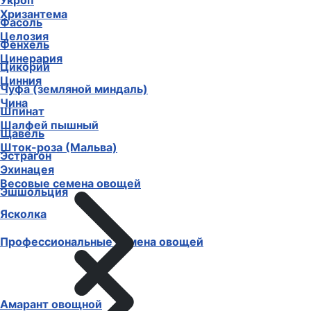
Укроп
Хризантема
Фасоль
Целозия
Фенхель
Цинерария
Цикорий
Цинния
Чуфа (земляной миндаль)
Чина
Шпинат
Шалфей пышный
Щавель
Шток-роза (Мальва)
Эстрагон
Эхинацея
Весовые семена овощей
Эшшольция
Ясколка
Профессиональные семена овощей
Амарант овощной