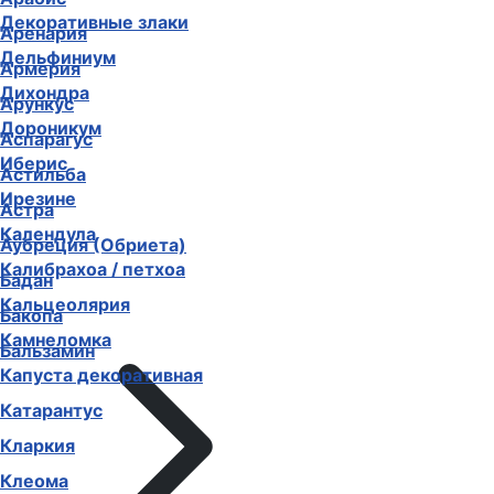
Декоративные злаки
Аренария
Дельфиниум
Армерия
Дихондра
Арункус
Дороникум
Аспарагус
Иберис
Астильба
Ирезине
Астра
Календула
Аубреция (Обриета)
Калибрахоа / петхоа
Бадан
Кальцеолярия
Бакопа
Камнеломка
Бальзамин
Капуста декоративная
Катарантус
Кларкия
Клеома