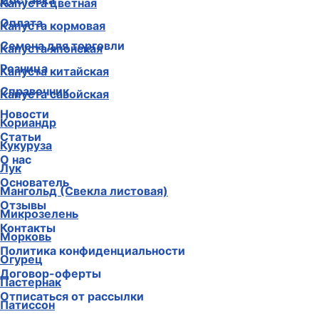
Доставка
Капуста цветная
Оплата
Капуста кормовая
Семена для торговли
Капуста японская
Розница
Капуста китайская
Справочник
Капуста савойская
Новости
Кориандр
Статьи
Кукуруза
О нас
Лук
Основатель
Мангольд (Свекла листовая)
Отзывы
Микрозелень
Контакты
Морковь
Политика конфиденциальности
Огурец
Договор-оферты
Пастернак
Отписаться от рассылки
Патиссон