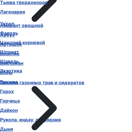
Тыква твердокорая
Лагенария
Укроп
Амарант овощной
Фасоль
Арбуз
Цикорий корневой
Артишок
Шпинат
Базилик
Щавель
Баклажан
Экзотика
Бобы
Брюква
Семена газонных трав и сидератов
Горох
Горчица
Дайкон
Рукола, индау, двурядник
Дыня