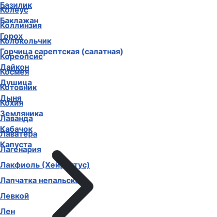
Базилик
Колеус
Баклажан
Коллинзия
Горох
Колокольчик
Горчица сарептская (салатная)
Кореопсис
Дайкон
Космея
Душица
Котовник
Дыня
Кохия
Земляника
Лаванда
Кабачок
Лаватера
Капуста
Лагенария
Лакфиоль (Хейрантус)
Лапчатка непальская
Левкой
Лен