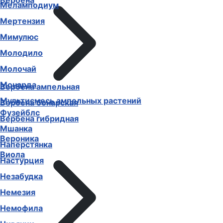
Вербена
Меламподиум
Мертензия
Мимулюс
Молодило
Молочай
Монарда
Вербена ампельная
Мультисмесь ампельных растений
Вербена бонарская
Фузейблс
Вербена гибридная
Мшанка
Вероника
Наперстянка
Виола
Настурция
Незабудка
Немезия
Немофила