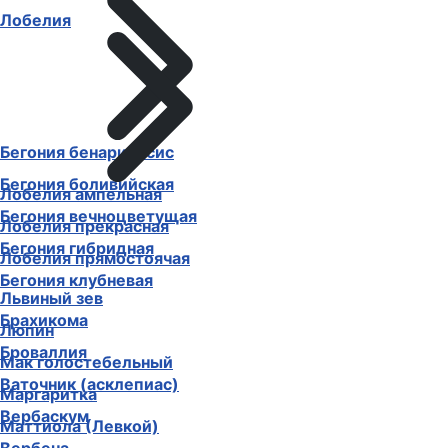
Лобелия
Бегония бенариенсис
Бегония боливийская
Лобелия ампельная
Бегония вечноцветущая
Лобелия прекрасная
Бегония гибридная
Лобелия прямостоячая
Бегония клубневая
Львиный зев
Брахикома
Люпин
Броваллия
Мак голостебельный
Ваточник (асклепиас)
Маргаритка
Вербаскум
Маттиола (Левкой)