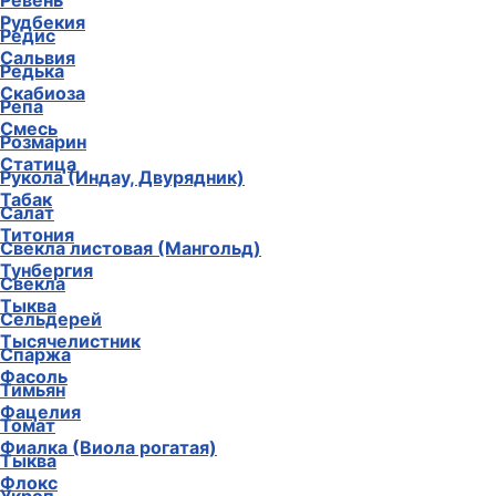
Ревень
Рудбекия
Редис
Сальвия
Редька
Скабиоза
Репа
Смесь
Розмарин
Статица
Рукола (Индау, Двурядник)
Табак
Салат
Титония
Свекла листовая (Мангольд)
Тунбергия
Свекла
Тыква
Сельдерей
Тысячелистник
Спаржа
Фасоль
Тимьян
Фацелия
Томат
Фиалка (Виола рогатая)
Тыква
Флокс