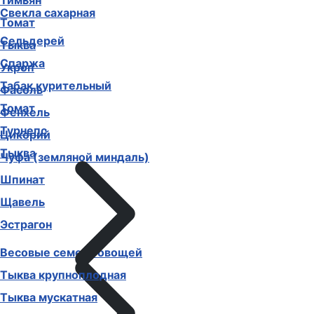
Тимьян
Свекла сахарная
Томат
Сельдерей
Тыква
Спаржа
Укроп
Табак курительный
Фасоль
Томат
Фенхель
Турнепс
Цикорий
Тыква
Чуфа (земляной миндаль)
Шпинат
Щавель
Эстрагон
Весовые семена овощей
Тыква крупноплодная
Тыква мускатная