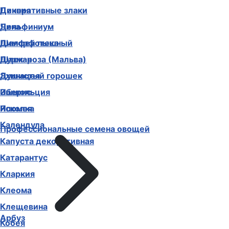
Декоративные злаки
Цинния
Дельфиниум
Чина
Диморфотека
Шалфей пышный
Дурман
Шток-роза (Мальва)
Душистый горошек
Эхинацея
Иберис
Эшшольция
Ипомея
Ясколка
Календула
Профессиональные семена овощей
Капуста декоративная
Катарантус
Кларкия
Клеома
Клещевина
Арбуз
Кобея