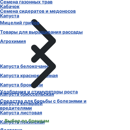
Семена газонных трав
Кабачок
Семена сидератов и медоносов
Капуста
Мицелий грибов
Товары для выращивания рассады
Агрохимия
Капуста белокочанная
Капуста краснокочанная
Капуста брокколи
Удобрения и стимуляторы роста
Капуста брюссельская
Средства для борьбы с болезнями и
Капуста кольраби
вредителями
Капуста листовая
Выбор по брендам
Капуста пекинская