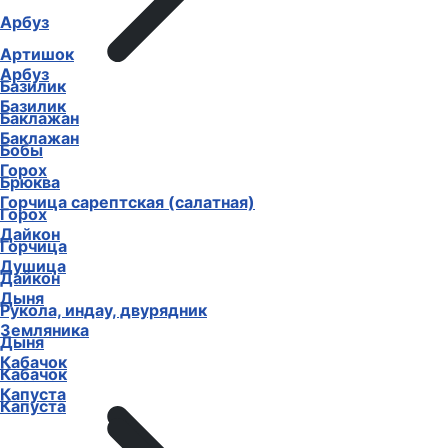
Арбуз
Артишок
Арбуз
Базилик
Базилик
Баклажан
Баклажан
Бобы
Горох
Брюква
Горчица сарептская (салатная)
Горох
Дайкон
Горчица
Душица
Дайкон
Дыня
Рукола, индау, двурядник
Земляника
Дыня
Кабачок
Кабачок
Капуста
Капуста