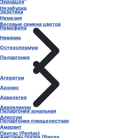
Эхинацея
Незабудка
Экзотика
Немезия
Весовые семена цветов
Немофила
Нивяник
Остеоспермум
Пеларгония
Агератум
Адонис
Аквилегия
Акроклинум
Пеларгония зональная
Алиссум
Пеларгония плющелистная
Амарант
Пентас (Pentas)
Анютины глазки (Виола