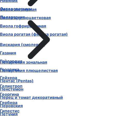
Нивяник
Остеоспермум
Виола ампельная
Пеларгония
Виола крупноцветковая
Виола гофрированная
Виола рогатая (фиалка рогатая)
Вискария (смолевка)
Газания
Гайлардия
Пеларгония зональная
Гвоздика
Пеларгония плющелистная
Гейхера
Пентас (Pentas)
Гелиотроп
Пенстемон
Георгина
Перец и томат декоративный
Гербера
Перовския
Гипестис
Петуния