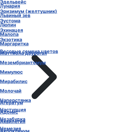
Эдельвейс
Лунария
Эризимум (желтушник)
Львиный зев
Эустома
Люпин
Эхинацея
Малопа
Экзотика
Маргаритка
Весовые семена цветов
Маттиола двурогая
Мезембриантемум
Мимулюс
Мирабилис
Молочай
Наперстянка
Агератум
Настурция
Адонис
Незабудка
Аквилегия
Немезия
Акроклинум