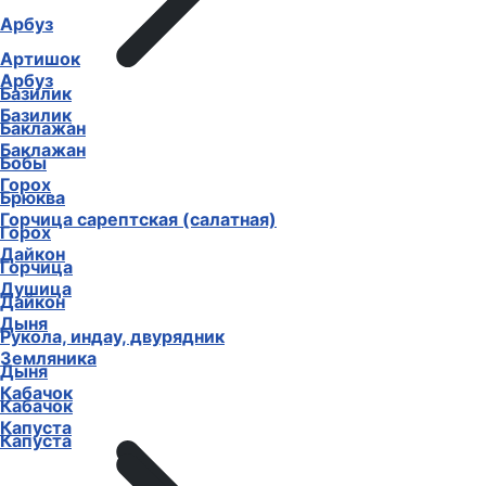
Амарант овощной
Арбуз
Арбуз
Артишок
Базилик
Базилик
Баклажан
Баклажан
Горох
Бобы
Горчица сарептская (салатная)
Брюква
Дайкон
Горох
Душица
Горчица
Дыня
Дайкон
Земляника
Рукола, индау, двурядник
Кабачок
Дыня
Капуста
Кабачок
Капуста