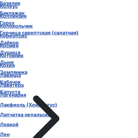
Арбуз
Колеус
Базилик
Коллинзия
Баклажан
Колокольчик
Горох
Кореопсис
Горчица сарептская (салатная)
Космея
Дайкон
Котовник
Душица
Кохия
Дыня
Лаванда
Земляника
Лаватера
Кабачок
Лагенария
Капуста
Лакфиоль (Хейрантус)
Лапчатка непальская
Левкой
Лен