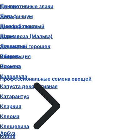
Декоративные злаки
Цинерария
Дельфиниум
Цинния
Диморфотека
Чина
Дурман
Шалфей пышный
Душистый горошек
Шток-роза (Мальва)
Иберис
Эхинацея
Ипомея
Эшшольция
Календула
Ясколка
Капуста декоративная
Профессиональные семена овощей
Катарантус
Кларкия
Клеома
Клещевина
Кобея