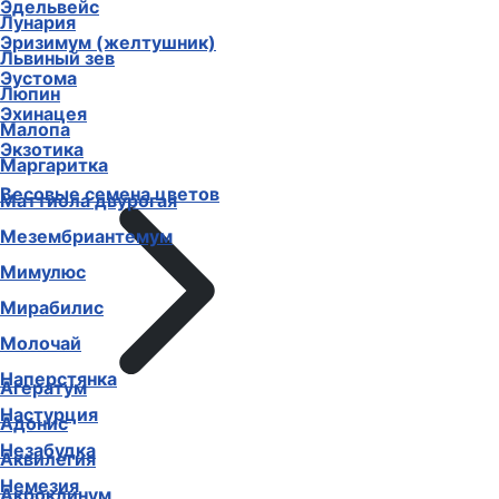
Эдельвейс
Лобелия
Эризимум (желтушник)
Лунария
Эустома
Львиный зев
Эхинацея
Люпин
Экзотика
Малопа
Весовые семена цветов
Маргаритка
Маттиола двурогая
Мезембриантемум
Мимулюс
Мирабилис
Молочай
Агератум
Наперстянка
Адонис
Настурция
Аквилегия
Незабудка
Акроклинум