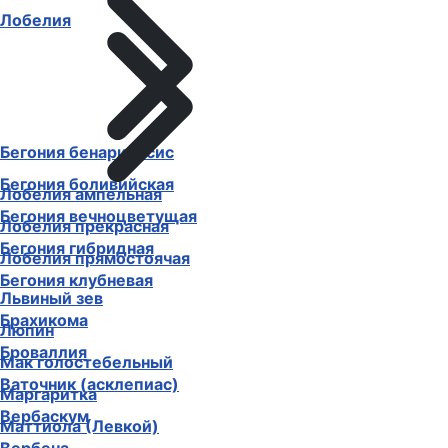
Линария
Лобелия
Бегония бенариенсис
Бегония боливийская
Бегония вечноцветущая
Лобелия ампельная
Бегония гибридная
Лобелия прекрасная
Бегония клубневая
Лобелия прямостоячая
Брахикома
Львиный зев
Броваллия
Люпин
Ваточник (асклепиас)
Мак голостебельный
Вербаскум
Маргаритка