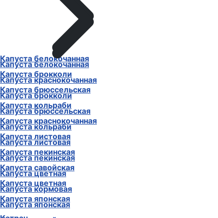
Капуста белокочанная
Капуста брокколи
Капуста белокочанная
Капуста брюссельская
Капуста краснокочанная
Капуста кольраби
Капуста брокколи
Капуста краснокочанная
Капуста брюссельская
Капуста листовая
Капуста кольраби
Капуста пекинская
Капуста листовая
Капуста савойская
Капуста пекинская
Капуста цветная
Капуста цветная
Капуста японская
Капуста кормовая