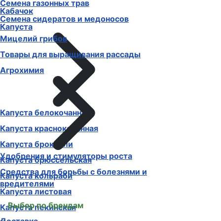
Кабачок
Семена газонных трав
Капуста
Семена сидератов и медоносов
Мицелий грибов
Товары для выращивания рассады
Агрохимия
Капуста белокочанная
Капуста краснокочанная
Капуста брокколи
Капуста брюссельская
Удобрения и стимуляторы роста
Капуста кольраби
Средства для борьбы с болезнями и
Капуста листовая
вредителями
Капуста пекинская