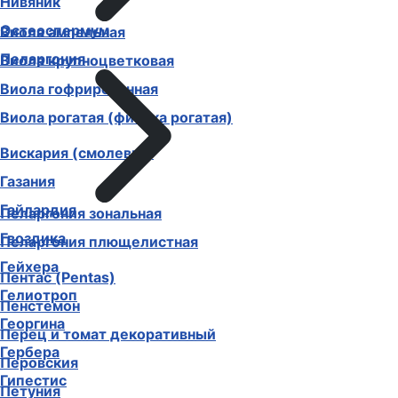
Немофила
Нивяник
Виола ампельная
Остеоспермум
Виола крупноцветковая
Пеларгония
Виола гофрированная
Виола рогатая (фиалка рогатая)
Вискария (смолевка)
Газания
Гайлардия
Гвоздика
Пеларгония зональная
Гейхера
Пеларгония плющелистная
Гелиотроп
Пентас (Pentas)
Георгина
Пенстемон
Гербера
Перец и томат декоративный
Гипестис
Перовския