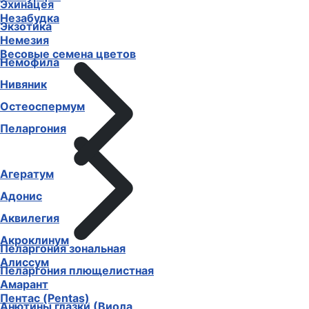
Эустома
Незабудка
Эхинацея
Немезия
Экзотика
Немофила
Весовые семена цветов
Нивяник
Остеоспермум
Пеларгония
Агератум
Адонис
Аквилегия
Пеларгония зональная
Акроклинум
Пеларгония плющелистная
Алиссум
Пентас (Pentas)
Амарант