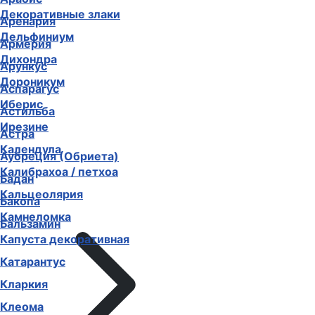
Гравилат
Аренария
Декоративные злаки
Армерия
Дельфиниум
Арункус
Дихондра
Аспарагус
Дороникум
Астильба
Иберис
Астра
Ирезине
Аубреция (Обриета)
Календула
Бадан
Калибрахоа / петхоа
Бакопа
Кальцеолярия
Бальзамин
Камнеломка
Капуста декоративная
Катарантус
Кларкия