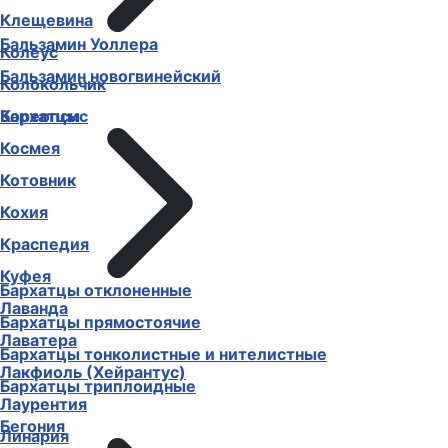
Клеома
Бальзамин Уоллера
Клещевина
Бальзамин новогвинейский
Колеус
Бархатцы
Колокольчик
Кореопсис
Космея
Котовник
Кохия
Краспедия
Бархатцы отклоненные
Куфея
Бархатцы прямостоячие
Лаванда
Бархатцы тонколистные и нителистные
Лаватера
Бархатцы триплоидные
Лакфиоль (Хейрантус)
Бегония
Лаурентия