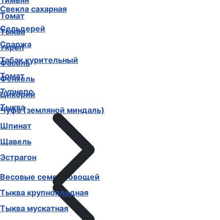
Тимьян
Свекла кормовая
Томат
Свекла сахарная
Тыква
Сельдерей
Укроп
Спаржа
Фасоль
Табак курительный
Фенхель
Томат
Цикорий
Турнепс
Чуфа (земляной миндаль)
Тыква
Шпинат
Щавель
Эстрагон
Весовые семена овощей
Тыква крупноплодная