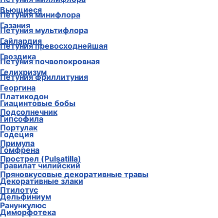
Вьюнок
Петуния минифлора
Вьющиеся
Петуния мультифлора
Газания
Петуния превосходнейшая
Гайлардия
Петуния почвопокровная
Гвоздика
Петуния фриллитуния
Гелихризум
Платикодон
Георгина
Подсолнечник
Гиацинтовые бобы
Портулак
Гипсофила
Примула
Годеция
Прострел (Pulsatilla)
Гомфрена
Пряновкусовые декоративные травы
Гравилат чилийский
Птилотус
Декоративные злаки
Ранункулюс
Дельфиниум