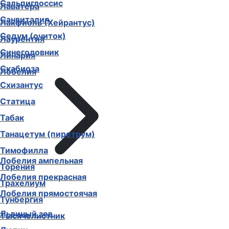
Сальвия (Шалфей)
Лаватера
Сальпиглоссис
Лакфиоль (Хейрантус)
Санвиталия
Лаурентия
Седум (очиток)
Линария
Синеголовник
Лобелия
Скабиоза
Схизантус
Статица
Табак
Танацетум (пиретрум)
Лобелия ампельная
Тимофилла
Лобелия прекрасная
Торения
Лобелия прямостоячая
Трахелиум
Львиный зев
Тунбергия