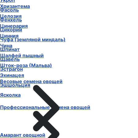
Тыква
Хризантема
Укроп
Целозия
Фасоль
Цинерария
Фенхель
Цинния
Цикорий
Чина
Чуфа (земляной миндаль)
Шалфей пышный
Шпинат
Шток-роза (Мальва)
Щавель
Эхинацея
Эстрагон
Эшшольция
Весовые семена овощей
Ясколка
Профессиональные семена овощей