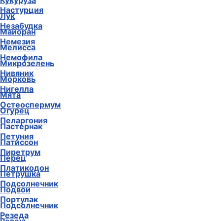
Кориандр
Настурция
Кукуруза
Незабудка
Лук
Немезия
Майоран
Немофила
Мелисса
Нивяник
Микрозелень
Нигелла
Морковь
Остеоспермум
Мята
Пеларгония
Огурец
Петуния
Пастернак
Пиретрум
Патиссон
Платикодон
Перец
Подсолнечник
Петрушка
Портулак
Подвои
Резеда