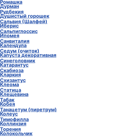
Ромашка
Диморфотека
Рудбекия
Дурман
Сальвия (Шалфей)
Душистый горошек
Сальпиглоссис
Иберис
Санвиталия
Ипомея
Седум (очиток)
Календула
Синеголовник
Капуста декоративная
Скабиоза
Катарантус
Схизантус
Кларкия
Статица
Клеома
Табак
Клещевина
Танацетум (пиретрум)
Кобея
Тимофилла
Колеус
Торения
Коллинзия