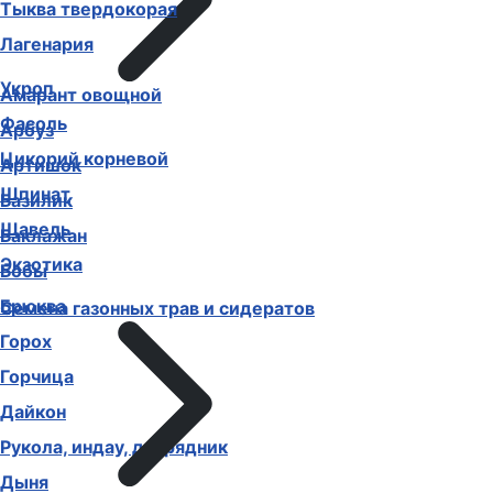
Тыква мускатная
Тыква твердокорая
Лагенария
Амарант овощной
Укроп
Арбуз
Фасоль
Артишок
Цикорий корневой
Базилик
Шпинат
Баклажан
Щавель
Бобы
Экзотика
Брюква
Горох
Семена газонных трав и сидератов
Горчица
Дайкон
Рукола, индау, двурядник
Дыня