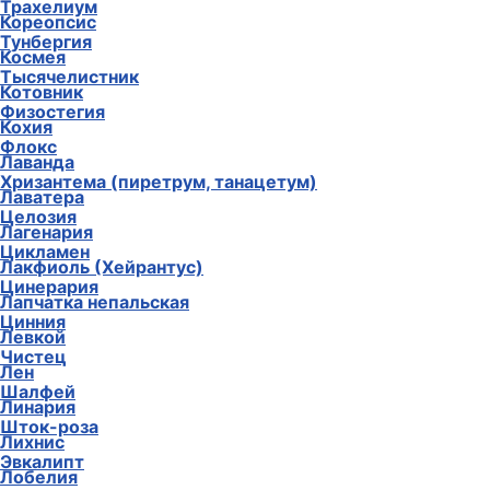
Трахелиум
Колокольчик
Тунбергия
Кореопсис
Тысячелистник
Космея
Физостегия
Котовник
Флокс
Кохия
Хризантема (пиретрум, танацетум)
Лаванда
Целозия
Лаватера
Цикламен
Лагенария
Цинерария
Лакфиоль (Хейрантус)
Цинния
Лапчатка непальская
Чистец
Левкой
Шалфей
Лен
Шток-роза
Линария
Эвкалипт
Лихнис