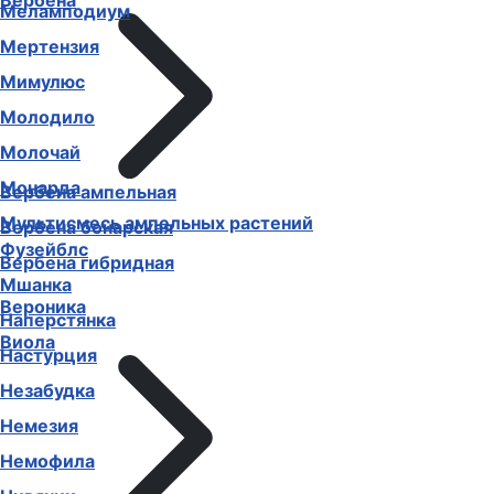
Вербена
Маттиола (Левкой)
Меламподиум
Мертензия
Мимулюс
Молодило
Молочай
Вербена ампельная
Монарда
Вербена бонарская
Мультисмесь ампельных растений
Вербена гибридная
Фузейблс
Вероника
Мшанка
Виола
Наперстянка
Настурция
Незабудка
Немезия