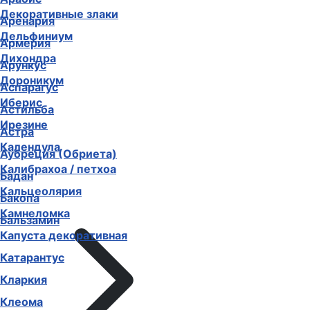
Декоративные злаки
Аренария
Дельфиниум
Армерия
Дихондра
Арункус
Дороникум
Аспарагус
Иберис
Астильба
Ирезине
Астра
Календула
Аубреция (Обриета)
Калибрахоа / петхоа
Бадан
Кальцеолярия
Бакопа
Камнеломка
Бальзамин
Капуста декоративная
Катарантус
Кларкия
Клеома