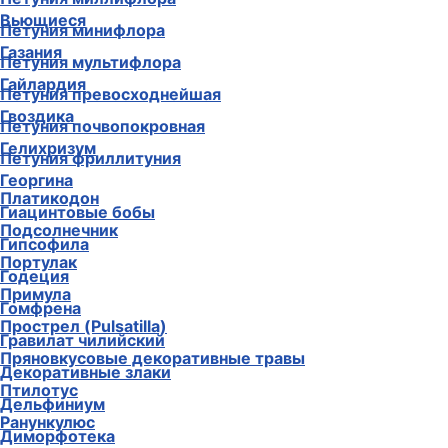
Вьющиеся
Петуния минифлора
Газания
Петуния мультифлора
Гайлардия
Петуния превосходнейшая
Гвоздика
Петуния почвопокровная
Гелихризум
Петуния фриллитуния
Георгина
Платикодон
Гиацинтовые бобы
Подсолнечник
Гипсофила
Портулак
Годеция
Примула
Гомфрена
Прострел (Pulsatilla)
Гравилат чилийский
Пряновкусовые декоративные травы
Декоративные злаки
Птилотус
Дельфиниум
Ранункулюс
Диморфотека