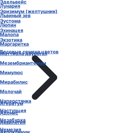
Эдельвейс
Лунария
Эризимум (желтушник)
Львиный зев
Эустома
Люпин
Эхинацея
Малопа
Экзотика
Маргаритка
Весовые семена цветов
Маттиола двурогая
Мезембриантемум
Мимулюс
Мирабилис
Молочай
Наперстянка
Агератум
Настурция
Адонис
Незабудка
Аквилегия
Немезия
Акроклинум