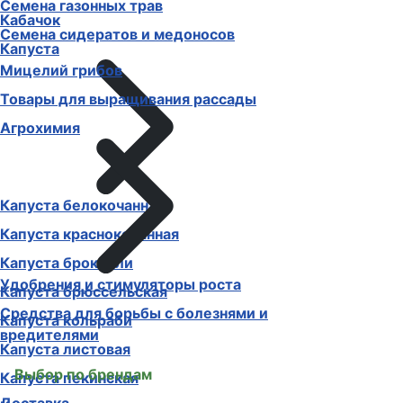
Семена газонных трав
Кабачок
Семена сидератов и медоносов
Капуста
Мицелий грибов
Товары для выращивания рассады
Агрохимия
Капуста белокочанная
Капуста краснокочанная
Капуста брокколи
Удобрения и стимуляторы роста
Капуста брюссельская
Средства для борьбы с болезнями и
Капуста кольраби
вредителями
Капуста листовая
Выбор по брендам
Капуста пекинская