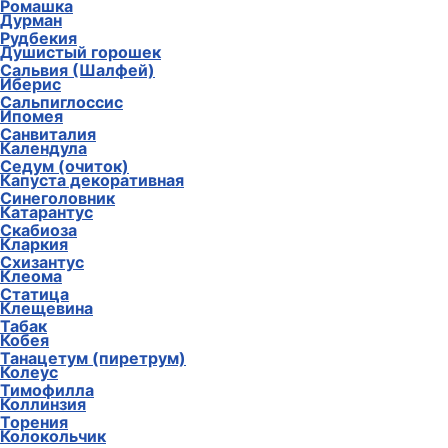
Ромашка
Дурман
Рудбекия
Душистый горошек
Сальвия (Шалфей)
Иберис
Сальпиглоссис
Ипомея
Санвиталия
Календула
Седум (очиток)
Капуста декоративная
Синеголовник
Катарантус
Скабиоза
Кларкия
Схизантус
Клеома
Статица
Клещевина
Табак
Кобея
Танацетум (пиретрум)
Колеус
Тимофилла
Коллинзия
Торения
Колокольчик