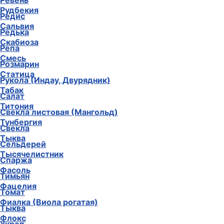
Ревень
Рудбекия
Редис
Сальвия
Редька
Скабиоза
Репа
Смесь
Розмарин
Статица
Рукола (Индау, Двурядник)
Табак
Салат
Титония
Свекла листовая (Мангольд)
Тунбергия
Свекла
Тыква
Сельдерей
Тысячелистник
Спаржа
Фасоль
Тимьян
Фацелия
Томат
Фиалка (Виола рогатая)
Тыква
Флокс