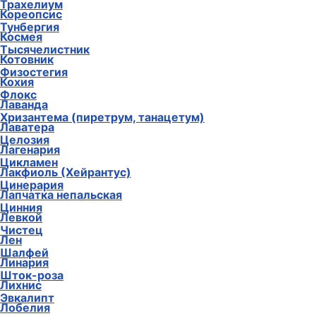
Трахелиум
Кореопсис
Тунбергия
Космея
Тысячелистник
Котовник
Физостегия
Кохия
Флокс
Лаванда
Хризантема (пиретрум, танацетум)
Лаватера
Целозия
Лагенария
Цикламен
Лакфиоль (Хейрантус)
Цинерария
Лапчатка непальская
Цинния
Левкой
Чистец
Лен
Шалфей
Линария
Шток-роза
Лихнис
Эвкалипт
Лобелия