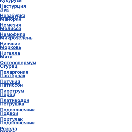
Кукуруза
Настурция
Лук
Незабудка
Майоран
Немезия
Мелисса
Немофила
Микрозелень
Нивяник
Морковь
Нигелла
Мята
Остеоспермум
Огурец
Пеларгония
Пастернак
Петуния
Патиссон
Пиретрум
Перец
Платикодон
Петрушка
Подсолнечник
Подвои
Портулак
Подсолнечник
Резеда