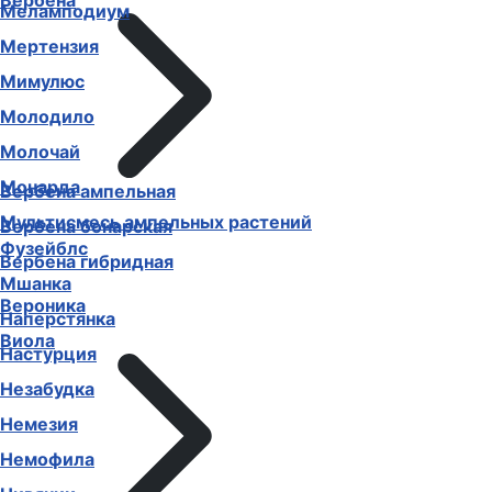
Вербена
Меламподиум
Мертензия
Мимулюс
Молодило
Молочай
Монарда
Вербена ампельная
Мультисмесь ампельных растений
Вербена бонарская
Фузейблс
Вербена гибридная
Мшанка
Вероника
Наперстянка
Виола
Настурция
Незабудка
Немезия
Немофила