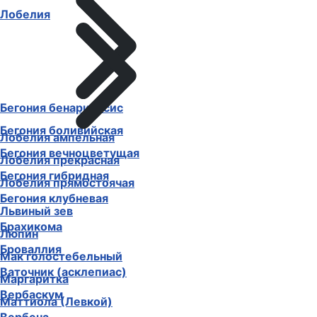
Лобелия
Бегония бенариенсис
Бегония боливийская
Лобелия ампельная
Бегония вечноцветущая
Лобелия прекрасная
Бегония гибридная
Лобелия прямостоячая
Бегония клубневая
Львиный зев
Брахикома
Люпин
Броваллия
Мак голостебельный
Ваточник (асклепиас)
Маргаритка
Вербаскум
Маттиола (Левкой)