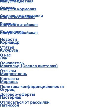
Доставка
Капуста цветная
Оплата
Капуста кормовая
Семена для торговли
Капуста японская
Розница
Капуста китайская
Справочник
Капуста савойская
Новости
Кориандр
Статьи
Кукуруза
О нас
Лук
Основатель
Мангольд (Свекла листовая)
Отзывы
Микрозелень
Контакты
Морковь
Политика конфиденциальности
Огурец
Договор-оферты
Пастернак
Отписаться от рассылки
Патиссон