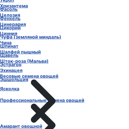
Укроп
Хризантема
Фасоль
Целозия
Фенхель
Цинерария
Цикорий
Цинния
Чуфа (земляной миндаль)
Чина
Шпинат
Шалфей пышный
Щавель
Шток-роза (Мальва)
Эстрагон
Эхинацея
Весовые семена овощей
Эшшольция
Ясколка
Профессиональные семена овощей
Амарант овощной