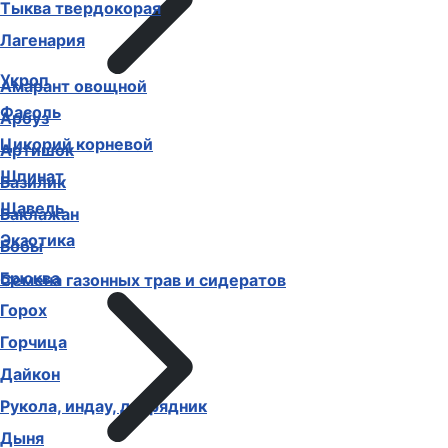
Тыква твердокорая
Лагенария
Укроп
Амарант овощной
Фасоль
Арбуз
Цикорий корневой
Артишок
Шпинат
Базилик
Щавель
Баклажан
Экзотика
Бобы
Брюква
Семена газонных трав и сидератов
Горох
Горчица
Дайкон
Рукола, индау, двурядник
Дыня