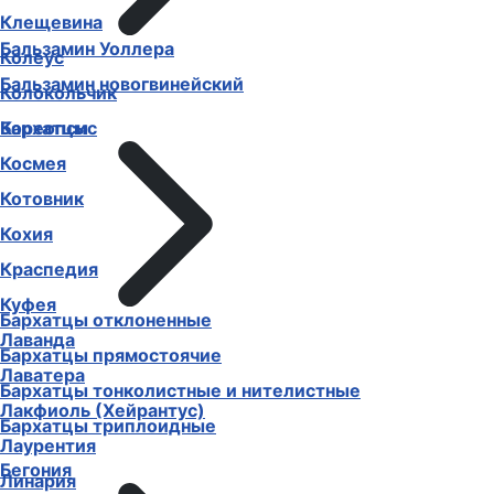
Клещевина
Бальзамин Уоллера
Колеус
Бальзамин новогвинейский
Колокольчик
Бархатцы
Кореопсис
Космея
Котовник
Кохия
Краспедия
Куфея
Бархатцы отклоненные
Лаванда
Бархатцы прямостоячие
Лаватера
Бархатцы тонколистные и нителистные
Лакфиоль (Хейрантус)
Бархатцы триплоидные
Лаурентия
Бегония
Линария