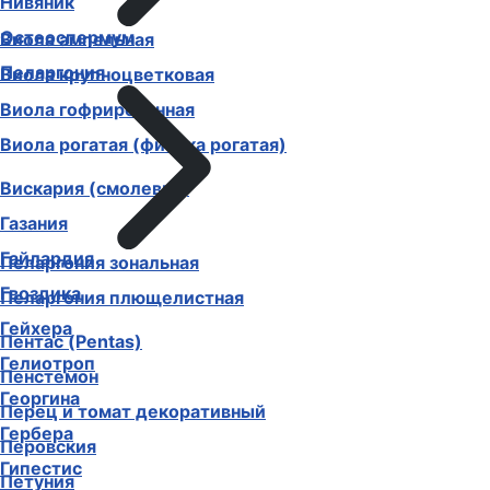
Нивяник
Остеоспермум
Виола ампельная
Пеларгония
Виола крупноцветковая
Виола гофрированная
Виола рогатая (фиалка рогатая)
Вискария (смолевка)
Газания
Гайлардия
Пеларгония зональная
Гвоздика
Пеларгония плющелистная
Гейхера
Пентас (Pentas)
Гелиотроп
Пенстемон
Георгина
Перец и томат декоративный
Гербера
Перовския
Гипестис
Петуния