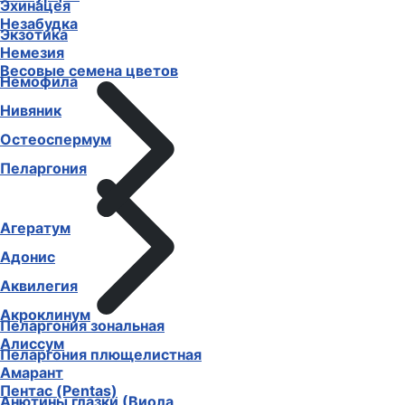
Эхинацея
Незабудка
Экзотика
Немезия
Весовые семена цветов
Немофила
Нивяник
Остеоспермум
Пеларгония
Агератум
Адонис
Аквилегия
Акроклинум
Пеларгония зональная
Алиссум
Пеларгония плющелистная
Амарант
Пентас (Pentas)
Анютины глазки (Виола