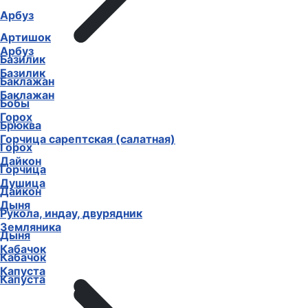
Арбуз
Артишок
Арбуз
Базилик
Базилик
Баклажан
Баклажан
Бобы
Горох
Брюква
Горчица сарептская (салатная)
Горох
Дайкон
Горчица
Душица
Дайкон
Дыня
Рукола, индау, двурядник
Земляника
Дыня
Кабачок
Кабачок
Капуста
Капуста