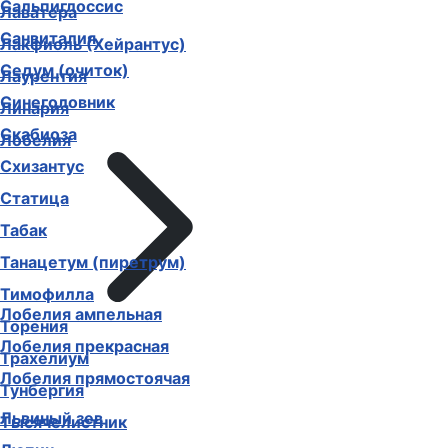
Сальпиглоссис
Лаватера
Санвиталия
Лакфиоль (Хейрантус)
Седум (очиток)
Лаурентия
Синеголовник
Линария
Скабиоза
Лобелия
Схизантус
Статица
Табак
Танацетум (пиретрум)
Тимофилла
Лобелия ампельная
Торения
Лобелия прекрасная
Трахелиум
Лобелия прямостоячая
Тунбергия
Львиный зев
Тысячелистник