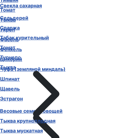
Тимьян
Свекла сахарная
Томат
Сельдерей
Тыква
Спаржа
Укроп
Табак курительный
Фасоль
Томат
Фенхель
Турнепс
Цикорий
Тыква
Чуфа (земляной миндаль)
Шпинат
Щавель
Эстрагон
Весовые семена овощей
Тыква крупноплодная
Тыква мускатная