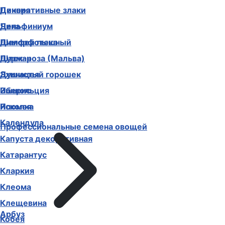
Декоративные злаки
Цинния
Дельфиниум
Чина
Диморфотека
Шалфей пышный
Дурман
Шток-роза (Мальва)
Душистый горошек
Эхинацея
Иберис
Эшшольция
Ипомея
Ясколка
Календула
Профессиональные семена овощей
Капуста декоративная
Катарантус
Кларкия
Клеома
Клещевина
Арбуз
Кобея