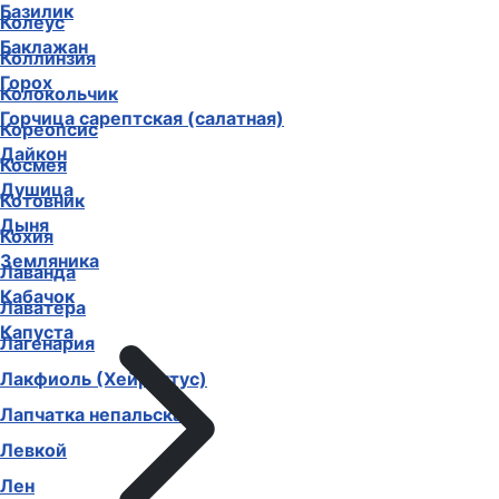
Базилик
Колеус
Баклажан
Коллинзия
Горох
Колокольчик
Горчица сарептская (салатная)
Кореопсис
Дайкон
Космея
Душица
Котовник
Дыня
Кохия
Земляника
Лаванда
Кабачок
Лаватера
Капуста
Лагенария
Лакфиоль (Хейрантус)
Лапчатка непальская
Левкой
Лен