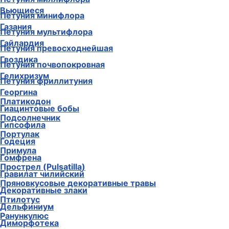
Вьющиеся
Петуния минифлора
Газания
Петуния мультифлора
Гайлардия
Петуния превосходнейшая
Гвоздика
Петуния почвопокровная
Гелихризум
Петуния фриллитуния
Георгина
Платикодон
Гиацинтовые бобы
Подсолнечник
Гипсофила
Портулак
Годеция
Примула
Гомфрена
Прострел (Pulsatilla)
Гравилат чилийский
Пряновкусовые декоративные травы
Декоративные злаки
Птилотус
Дельфиниум
Ранункулюс
Диморфотека