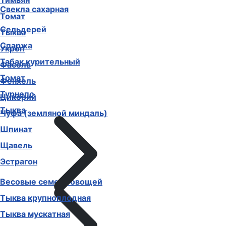
Тимьян
Свекла сахарная
Томат
Сельдерей
Тыква
Спаржа
Укроп
Табак курительный
Фасоль
Томат
Фенхель
Турнепс
Цикорий
Тыква
Чуфа (земляной миндаль)
Шпинат
Щавель
Эстрагон
Весовые семена овощей
Тыква крупноплодная
Тыква мускатная