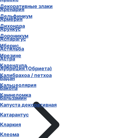
Декоративные злаки
Аренария
Дельфиниум
Армерия
Дихондра
Арункус
Дороникум
Аспарагус
Иберис
Астильба
Ирезине
Астра
Календула
Аубреция (Обриета)
Калибрахоа / петхоа
Бадан
Кальцеолярия
Бакопа
Камнеломка
Бальзамин
Капуста декоративная
Катарантус
Кларкия
Клеома