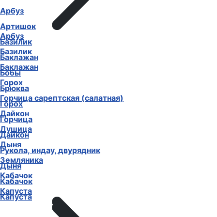
Арбуз
Артишок
Арбуз
Базилик
Базилик
Баклажан
Баклажан
Бобы
Горох
Брюква
Горчица сарептская (салатная)
Горох
Дайкон
Горчица
Душица
Дайкон
Дыня
Рукола, индау, двурядник
Земляника
Дыня
Кабачок
Кабачок
Капуста
Капуста