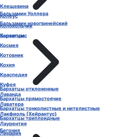
Клещевина
Бальзамин Уоллера
Колеус
Бальзамин новогвинейский
Колокольчик
Бархатцы
Кореопсис
Космея
Котовник
Кохия
Краспедия
Куфея
Бархатцы отклоненные
Лаванда
Бархатцы прямостоячие
Лаватера
Бархатцы тонколистные и нителистные
Лакфиоль (Хейрантус)
Бархатцы триплоидные
Лаурентия
Бегония
Линария