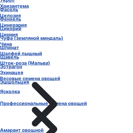
Укроп
Хризантема
Фасоль
Целозия
Фенхель
Цинерария
Цикорий
Цинния
Чуфа (земляной миндаль)
Чина
Шпинат
Шалфей пышный
Щавель
Шток-роза (Мальва)
Эстрагон
Эхинацея
Весовые семена овощей
Эшшольция
Ясколка
Профессиональные семена овощей
Амарант овощной