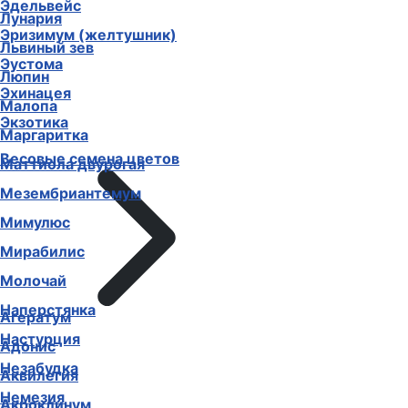
Эдельвейс
Лунария
Эризимум (желтушник)
Львиный зев
Эустома
Люпин
Эхинацея
Малопа
Экзотика
Маргаритка
Весовые семена цветов
Маттиола двурогая
Мезембриантемум
Мимулюс
Мирабилис
Молочай
Наперстянка
Агератум
Настурция
Адонис
Незабудка
Аквилегия
Немезия
Акроклинум