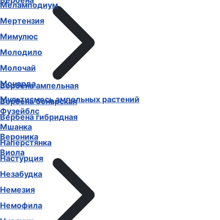
Вербена
Меламподиум
Мертензия
Мимулюс
Молодило
Молочай
Монарда
Вербена ампельная
Мультисмесь ампельных растений
Вербена бонарская
Фузейблс
Вербена гибридная
Мшанка
Вероника
Наперстянка
Виола
Настурция
Незабудка
Немезия
Немофила