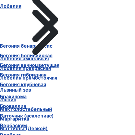
Лобелия
Бегония бенариенсис
Бегония боливийская
Лобелия ампельная
Бегония вечноцветущая
Лобелия прекрасная
Бегония гибридная
Лобелия прямостоячая
Бегония клубневая
Львиный зев
Брахикома
Люпин
Броваллия
Мак голостебельный
Ваточник (асклепиас)
Маргаритка
Вербаскум
Маттиола (Левкой)