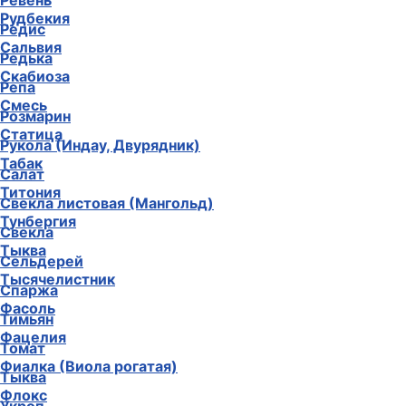
Ревень
Рудбекия
Редис
Сальвия
Редька
Скабиоза
Репа
Смесь
Розмарин
Статица
Рукола (Индау, Двурядник)
Табак
Салат
Титония
Свекла листовая (Мангольд)
Тунбергия
Свекла
Тыква
Сельдерей
Тысячелистник
Спаржа
Фасоль
Тимьян
Фацелия
Томат
Фиалка (Виола рогатая)
Тыква
Флокс