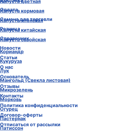
Доставка
Капуста цветная
Оплата
Капуста кормовая
Семена для торговли
Капуста японская
Розница
Капуста китайская
Справочник
Капуста савойская
Новости
Кориандр
Статьи
Кукуруза
О нас
Лук
Основатель
Мангольд (Свекла листовая)
Отзывы
Микрозелень
Контакты
Морковь
Политика конфиденциальности
Огурец
Договор-оферты
Пастернак
Отписаться от рассылки
Патиссон