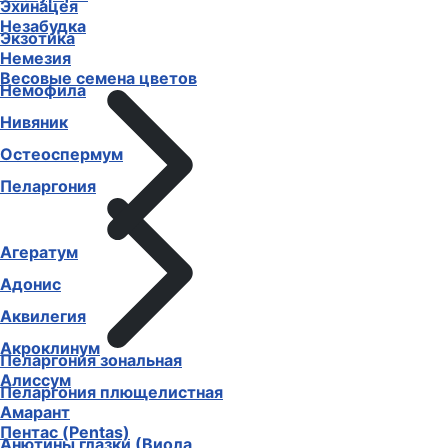
Эхинацея
Незабудка
Экзотика
Немезия
Весовые семена цветов
Немофила
Нивяник
Остеоспермум
Пеларгония
Агератум
Адонис
Аквилегия
Акроклинум
Пеларгония зональная
Алиссум
Пеларгония плющелистная
Амарант
Пентас (Pentas)
Анютины глазки (Виола