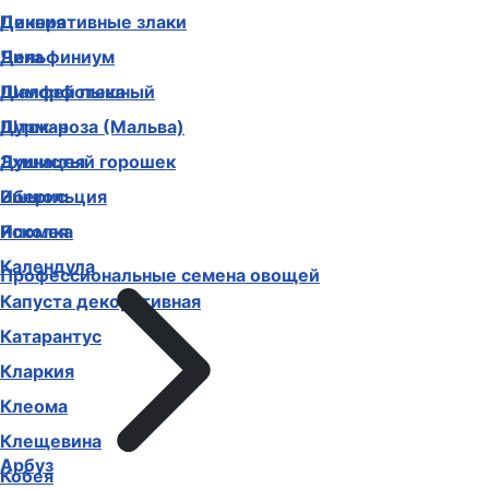
Декоративные злаки
Цинния
Дельфиниум
Чина
Диморфотека
Шалфей пышный
Дурман
Шток-роза (Мальва)
Душистый горошек
Эхинацея
Иберис
Эшшольция
Ипомея
Ясколка
Календула
Профессиональные семена овощей
Капуста декоративная
Катарантус
Кларкия
Клеома
Клещевина
Арбуз
Кобея