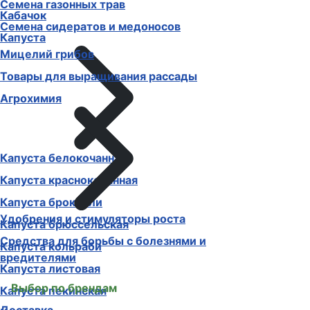
Семена газонных трав
Кабачок
Семена сидератов и медоносов
Капуста
Мицелий грибов
Товары для выращивания рассады
Агрохимия
Капуста белокочанная
Капуста краснокочанная
Капуста брокколи
Удобрения и стимуляторы роста
Капуста брюссельская
Средства для борьбы с болезнями и
Капуста кольраби
вредителями
Капуста листовая
Выбор по брендам
Капуста пекинская