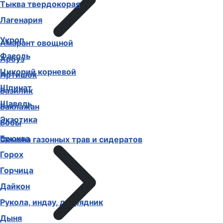
Тыква твердокорая
Лагенария
Укроп
Амарант овощной
Фасоль
Арбуз
Цикорий корневой
Артишок
Шпинат
Базилик
Щавель
Баклажан
Экзотика
Бобы
Брюква
Семена газонных трав и сидератов
Горох
Горчица
Дайкон
Рукола, индау, двурядник
Дыня