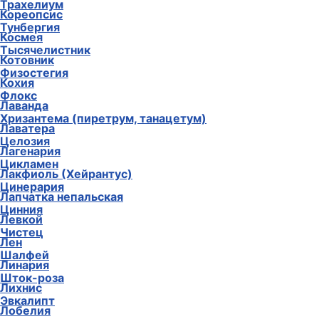
Трахелиум
Кореопсис
Тунбергия
Космея
Тысячелистник
Котовник
Физостегия
Кохия
Флокс
Лаванда
Хризантема (пиретрум, танацетум)
Лаватера
Целозия
Лагенария
Цикламен
Лакфиоль (Хейрантус)
Цинерария
Лапчатка непальская
Цинния
Левкой
Чистец
Лен
Шалфей
Линария
Шток-роза
Лихнис
Эвкалипт
Лобелия