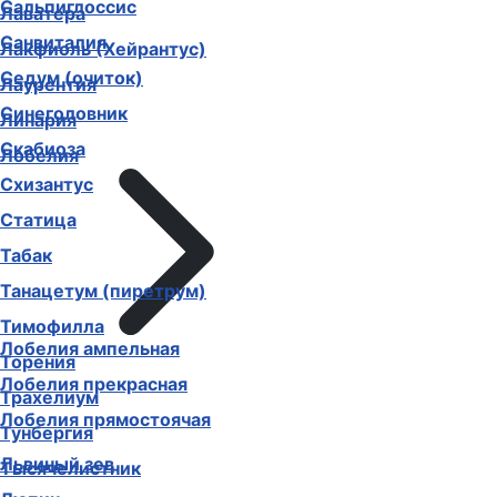
Сальпиглоссис
Лаватера
Санвиталия
Лакфиоль (Хейрантус)
Седум (очиток)
Лаурентия
Синеголовник
Линария
Скабиоза
Лобелия
Схизантус
Статица
Табак
Танацетум (пиретрум)
Тимофилла
Лобелия ампельная
Торения
Лобелия прекрасная
Трахелиум
Лобелия прямостоячая
Тунбергия
Львиный зев
Тысячелистник