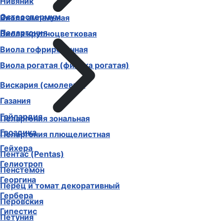
Нивяник
Остеоспермум
Виола ампельная
Пеларгония
Виола крупноцветковая
Виола гофрированная
Виола рогатая (фиалка рогатая)
Вискария (смолевка)
Газания
Гайлардия
Пеларгония зональная
Гвоздика
Пеларгония плющелистная
Гейхера
Пентас (Pentas)
Гелиотроп
Пенстемон
Георгина
Перец и томат декоративный
Гербера
Перовския
Гипестис
Петуния