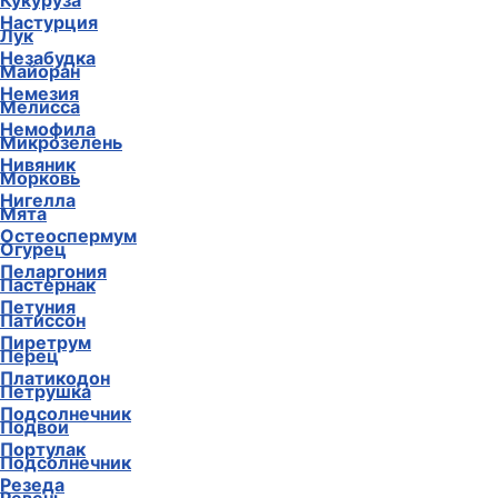
Кукуруза
Настурция
Лук
Незабудка
Майоран
Немезия
Мелисса
Немофила
Микрозелень
Нивяник
Морковь
Нигелла
Мята
Остеоспермум
Огурец
Пеларгония
Пастернак
Петуния
Патиссон
Пиретрум
Перец
Платикодон
Петрушка
Подсолнечник
Подвои
Портулак
Подсолнечник
Резеда