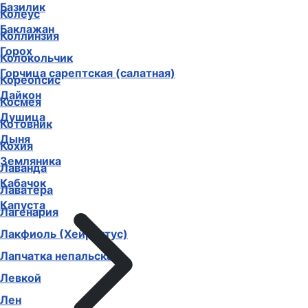
Базилик
Колеус
Баклажан
Коллинзия
Горох
Колокольчик
Горчица сарептская (салатная)
Кореопсис
Дайкон
Космея
Душица
Котовник
Дыня
Кохия
Земляника
Лаванда
Кабачок
Лаватера
Капуста
Лагенария
Лакфиоль (Хейрантус)
Лапчатка непальская
Левкой
Лен