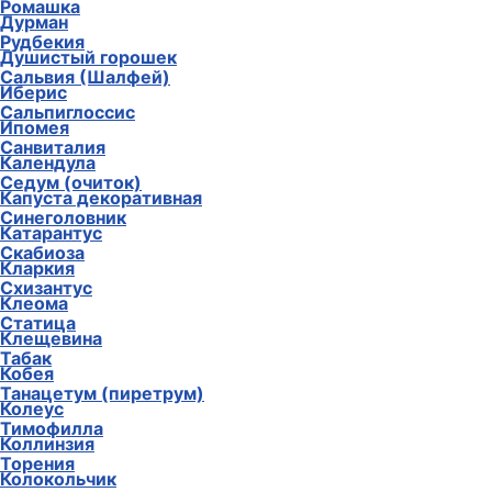
Ромашка
Дурман
Рудбекия
Душистый горошек
Сальвия (Шалфей)
Иберис
Сальпиглоссис
Ипомея
Санвиталия
Календула
Седум (очиток)
Капуста декоративная
Синеголовник
Катарантус
Скабиоза
Кларкия
Схизантус
Клеома
Статица
Клещевина
Табак
Кобея
Танацетум (пиретрум)
Колеус
Тимофилла
Коллинзия
Торения
Колокольчик