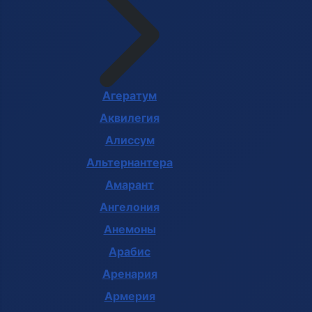
Агератум
Аквилегия
Алиссум
Альтернантера
Амарант
Ангелония
Анемоны
Арабис
Аренария
Армерия