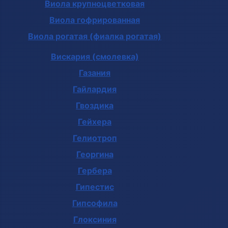
Виола крупноцветковая
Виола гофрированная
Виола рогатая (фиалка рогатая)
Вискария (смолевка)
Газания
Гайлардия
Гвоздика
Гейхера
Гелиотроп
Георгина
Гербера
Гипестис
Гипсофила
Глоксиния