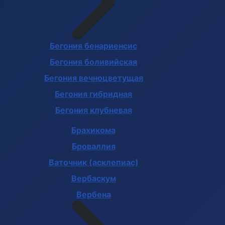
Бегония бенариенсис
Бегония боливийская
Бегония вечноцветущая
Бегония гибридная
Бегония клубневая
Брахикома
Броваллия
Ваточник (асклепиас)
Вербаскум
Вербена