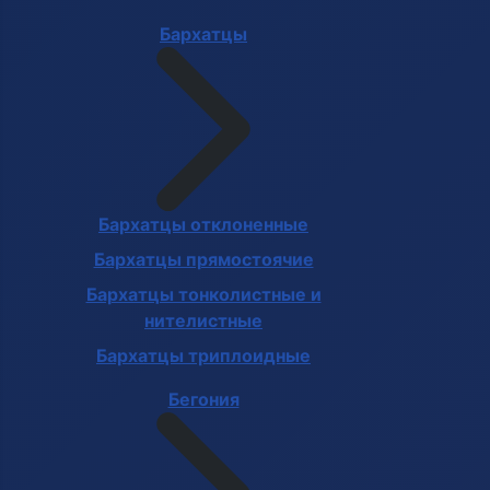
Бархатцы
Бархатцы отклоненные
Бархатцы прямостоячие
Бархатцы тонколистные и
нителистные
Бархатцы триплоидные
Бегония