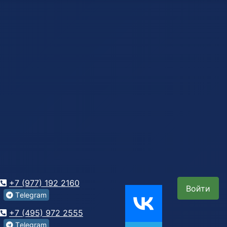
+7 (977) 192 2160
Войти
Tеlegrаm
+7 (495) 972 2555
Tеlegrаm