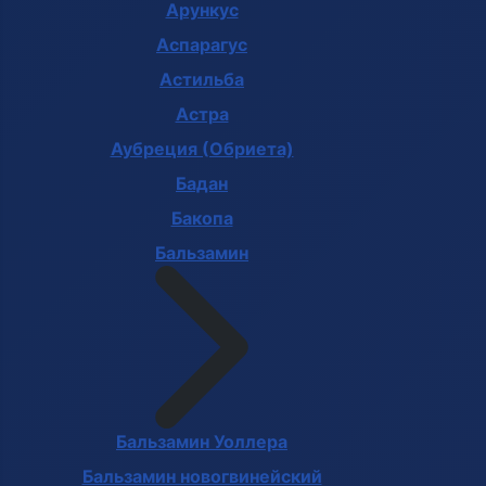
Арункус
Аспарагус
Астильба
Астра
Аубреция (Обриета)
Бадан
Бакопа
Бальзамин
Бальзамин Уоллера
Бальзамин новогвинейский