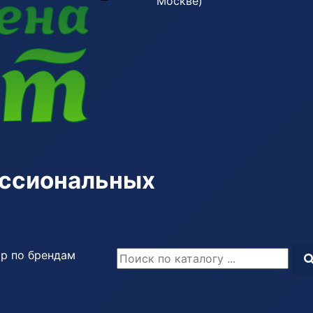
Москве)
ессиональных
р по брендам