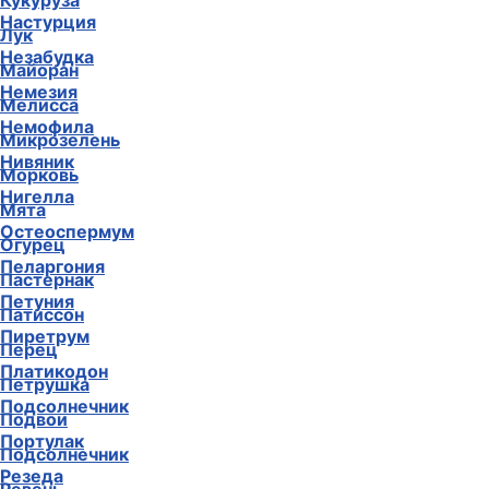
Кукуруза
Настурция
Лук
Незабудка
Майоран
Немезия
Мелисса
Немофила
Микрозелень
Нивяник
Морковь
Нигелла
Мята
Остеоспермум
Огурец
Пеларгония
Пастернак
Петуния
Патиссон
Пиретрум
Перец
Платикодон
Петрушка
Подсолнечник
Подвои
Портулак
Подсолнечник
Резеда