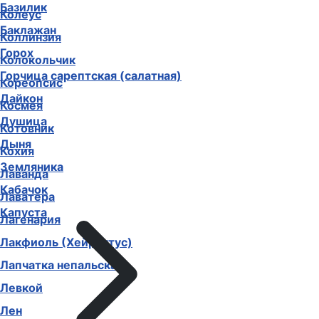
Базилик
Колеус
Баклажан
Коллинзия
Горох
Колокольчик
Горчица сарептская (салатная)
Кореопсис
Дайкон
Космея
Душица
Котовник
Дыня
Кохия
Земляника
Лаванда
Кабачок
Лаватера
Капуста
Лагенария
Лакфиоль (Хейрантус)
Лапчатка непальская
Левкой
Лен