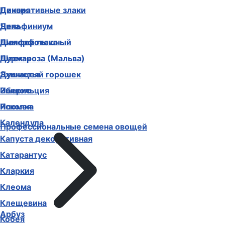
Декоративные злаки
Цинния
Дельфиниум
Чина
Диморфотека
Шалфей пышный
Дурман
Шток-роза (Мальва)
Душистый горошек
Эхинацея
Иберис
Эшшольция
Ипомея
Ясколка
Календула
Профессиональные семена овощей
Капуста декоративная
Катарантус
Кларкия
Клеома
Клещевина
Арбуз
Кобея