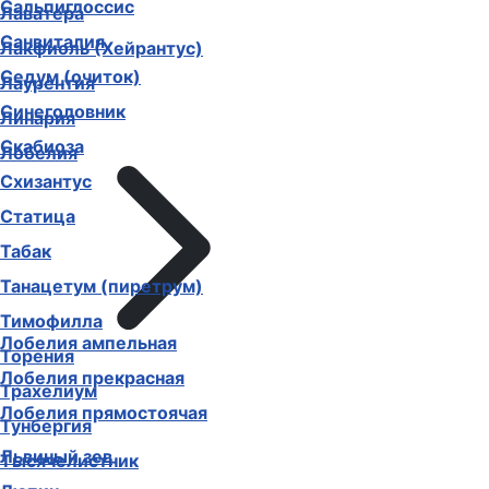
Сальпиглоссис
Лаватера
Санвиталия
Лакфиоль (Хейрантус)
Седум (очиток)
Лаурентия
Синеголовник
Линария
Скабиоза
Лобелия
Схизантус
Статица
Табак
Танацетум (пиретрум)
Тимофилла
Лобелия ампельная
Торения
Лобелия прекрасная
Трахелиум
Лобелия прямостоячая
Тунбергия
Львиный зев
Тысячелистник