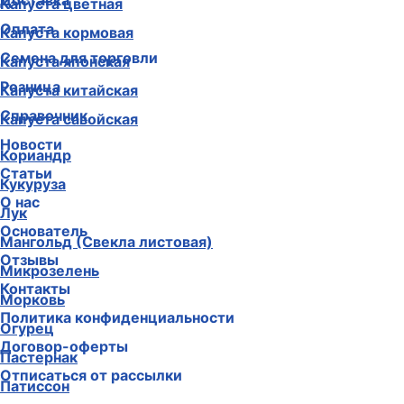
Доставка
Капуста цветная
Оплата
Капуста кормовая
Семена для торговли
Капуста японская
Розница
Капуста китайская
Справочник
Капуста савойская
Новости
Кориандр
Статьи
Кукуруза
О нас
Лук
Основатель
Мангольд (Свекла листовая)
Отзывы
Микрозелень
Контакты
Морковь
Политика конфиденциальности
Огурец
Договор-оферты
Пастернак
Отписаться от рассылки
Патиссон