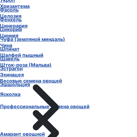
Укроп
Хризантема
Фасоль
Целозия
Фенхель
Цинерария
Цикорий
Цинния
Чуфа (земляной миндаль)
Чина
Шпинат
Шалфей пышный
Щавель
Шток-роза (Мальва)
Эстрагон
Эхинацея
Весовые семена овощей
Эшшольция
Ясколка
Профессиональные семена овощей
Амарант овощной