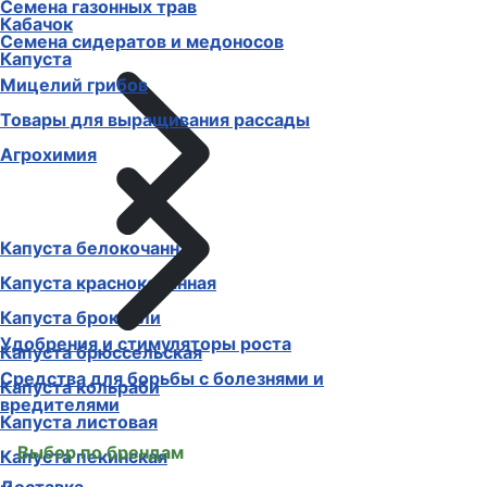
Семена газонных трав
Кабачок
Семена сидератов и медоносов
Капуста
Мицелий грибов
Товары для выращивания рассады
Агрохимия
Капуста белокочанная
Капуста краснокочанная
Капуста брокколи
Удобрения и стимуляторы роста
Капуста брюссельская
Средства для борьбы с болезнями и
Капуста кольраби
вредителями
Капуста листовая
Выбор по брендам
Капуста пекинская