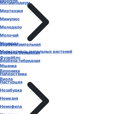
Вербена
Меламподиум
Мертензия
Мимулюс
Молодило
Молочай
Монарда
Вербена ампельная
Мультисмесь ампельных растений
Вербена бонарская
Фузейблс
Вербена гибридная
Мшанка
Вероника
Наперстянка
Виола
Настурция
Незабудка
Немезия
Немофила