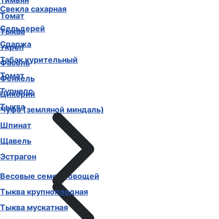
Тимьян
Свекла сахарная
Томат
Сельдерей
Тыква
Спаржа
Укроп
Табак курительный
Фасоль
Томат
Фенхель
Турнепс
Цикорий
Тыква
Чуфа (земляной миндаль)
Шпинат
Щавель
Эстрагон
Весовые семена овощей
Тыква крупноплодная
Тыква мускатная