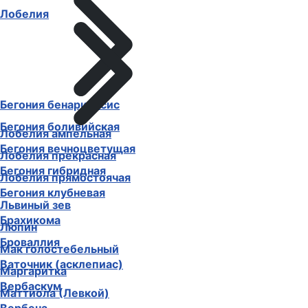
Лобелия
Бегония бенариенсис
Бегония боливийская
Лобелия ампельная
Бегония вечноцветущая
Лобелия прекрасная
Бегония гибридная
Лобелия прямостоячая
Бегония клубневая
Львиный зев
Брахикома
Люпин
Броваллия
Мак голостебельный
Ваточник (асклепиас)
Маргаритка
Вербаскум
Маттиола (Левкой)