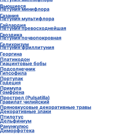
Вьющиеся
Петуния минифлора
Газания
Петуния мультифлора
Гайлардия
Петуния превосходнейшая
Гвоздика
Петуния почвопокровная
Гелихризум
Петуния фриллитуния
Георгина
Платикодон
Гиацинтовые бобы
Подсолнечник
Гипсофила
Портулак
Годеция
Примула
Гомфрена
Прострел (Pulsatilla)
Гравилат чилийский
Пряновкусовые декоративные травы
Декоративные злаки
Птилотус
Дельфиниум
Ранункулюс
Диморфотека