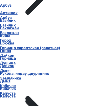
Арбуз
Артишок
Арбуз
Базилик
Базилик
Баклажан
Баклажан
Бобы
Горох
Брюква
Горчица сарептская (салатная)
Горох
Дайкон
Горчица
Душица
Дайкон
Дыня
Рукола, индау, двурядник
Земляника
Дыня
Кабачок
Кабачок
Капуста
Капуста