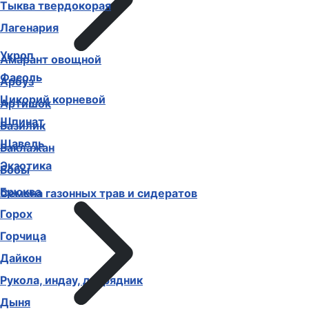
Тыква твердокорая
Лагенария
Укроп
Амарант овощной
Фасоль
Арбуз
Цикорий корневой
Артишок
Шпинат
Базилик
Щавель
Баклажан
Экзотика
Бобы
Брюква
Семена газонных трав и сидератов
Горох
Горчица
Дайкон
Рукола, индау, двурядник
Дыня