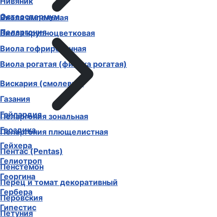
Нивяник
Остеоспермум
Виола ампельная
Пеларгония
Виола крупноцветковая
Виола гофрированная
Виола рогатая (фиалка рогатая)
Вискария (смолевка)
Газания
Гайлардия
Пеларгония зональная
Гвоздика
Пеларгония плющелистная
Гейхера
Пентас (Pentas)
Гелиотроп
Пенстемон
Георгина
Перец и томат декоративный
Гербера
Перовския
Гипестис
Петуния