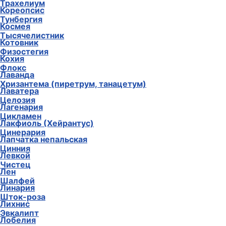
Трахелиум
Кореопсис
Тунбергия
Космея
Тысячелистник
Котовник
Физостегия
Кохия
Флокс
Лаванда
Хризантема (пиретрум, танацетум)
Лаватера
Целозия
Лагенария
Цикламен
Лакфиоль (Хейрантус)
Цинерария
Лапчатка непальская
Цинния
Левкой
Чистец
Лен
Шалфей
Линария
Шток-роза
Лихнис
Эвкалипт
Лобелия