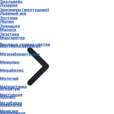
Эдельвейс
Лунария
Эризимум (желтушник)
Львиный зев
Эустома
Люпин
Эхинацея
Малопа
Экзотика
Маргаритка
Весовые семена цветов
Маттиола двурогая
Мезембриантемум
Мимулюс
Мирабилис
Молочай
Наперстянка
Агератум
Настурция
Адонис
Незабудка
Аквилегия
Немезия
Акроклинум