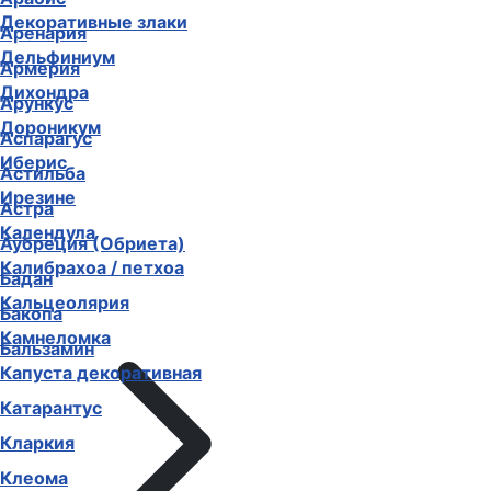
Декоративные злаки
Аренария
Дельфиниум
Армерия
Дихондра
Арункус
Дороникум
Аспарагус
Иберис
Астильба
Ирезине
Астра
Календула
Аубреция (Обриета)
Калибрахоа / петхоа
Бадан
Кальцеолярия
Бакопа
Камнеломка
Бальзамин
Капуста декоративная
Катарантус
Кларкия
Клеома