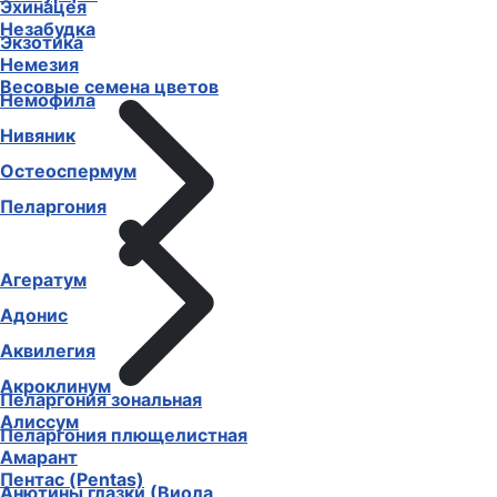
Эхинацея
Незабудка
Экзотика
Немезия
Весовые семена цветов
Немофила
Нивяник
Остеоспермум
Пеларгония
Агератум
Адонис
Аквилегия
Акроклинум
Пеларгония зональная
Алиссум
Пеларгония плющелистная
Амарант
Пентас (Pentas)
Анютины глазки (Виола