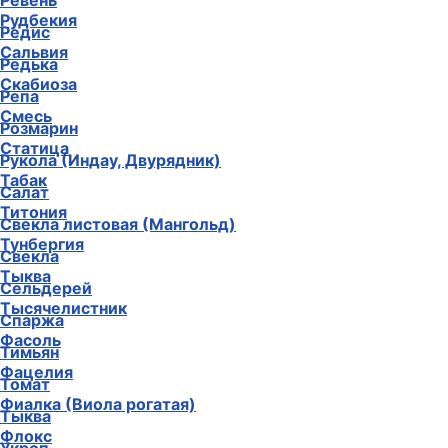
Ревень
Рудбекия
Редис
Сальвия
Редька
Скабиоза
Репа
Смесь
Розмарин
Статица
Рукола (Индау, Двурядник)
Табак
Салат
Титония
Свекла листовая (Мангольд)
Тунбергия
Свекла
Тыква
Сельдерей
Тысячелистник
Спаржа
Фасоль
Тимьян
Фацелия
Томат
Фиалка (Виола рогатая)
Тыква
Флокс