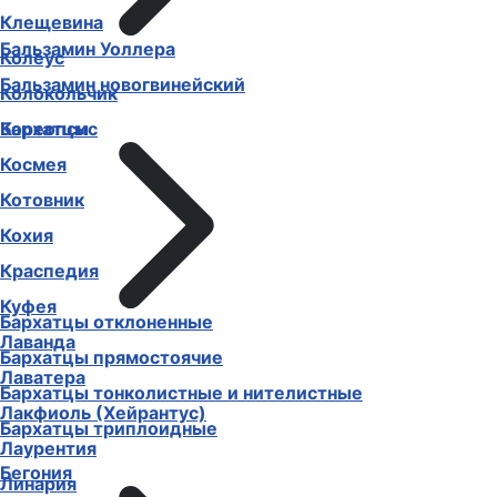
Клещевина
Бальзамин Уоллера
Колеус
Бальзамин новогвинейский
Колокольчик
Бархатцы
Кореопсис
Космея
Котовник
Кохия
Краспедия
Куфея
Бархатцы отклоненные
Лаванда
Бархатцы прямостоячие
Лаватера
Бархатцы тонколистные и нителистные
Лакфиоль (Хейрантус)
Бархатцы триплоидные
Лаурентия
Бегония
Линария