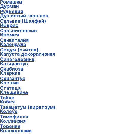
Ромашка
Дурман
Рудбекия
Душистый горошек
Сальвия (Шалфей)
Иберис
Сальпиглоссис
Ипомея
Санвиталия
Календула
Седум (очиток)
Капуста декоративная
Синеголовник
Катарантус
Скабиоза
Кларкия
Схизантус
Клеома
Статица
Клещевина
Табак
Кобея
Танацетум (пиретрум)
Колеус
Тимофилла
Коллинзия
Торения
Колокольчик