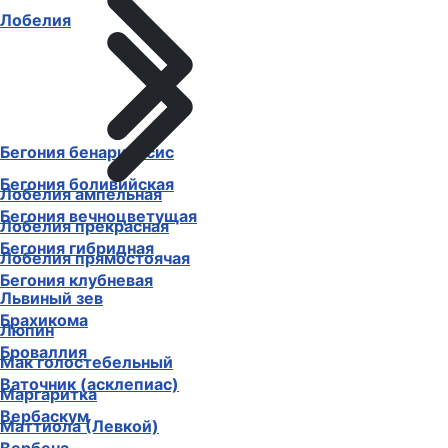
Лобелия
Бегония бенариенсис
Бегония боливийская
Лобелия ампельная
Бегония вечноцветущая
Лобелия прекрасная
Бегония гибридная
Лобелия прямостоячая
Бегония клубневая
Львиный зев
Брахикома
Люпин
Броваллия
Мак голостебельный
Ваточник (асклепиас)
Маргаритка
Вербаскум
Маттиола (Левкой)