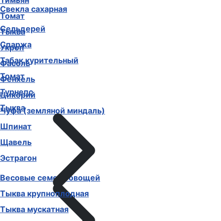
Тимьян
Свекла сахарная
Томат
Сельдерей
Тыква
Спаржа
Укроп
Табак курительный
Фасоль
Томат
Фенхель
Турнепс
Цикорий
Тыква
Чуфа (земляной миндаль)
Шпинат
Щавель
Эстрагон
Весовые семена овощей
Тыква крупноплодная
Тыква мускатная