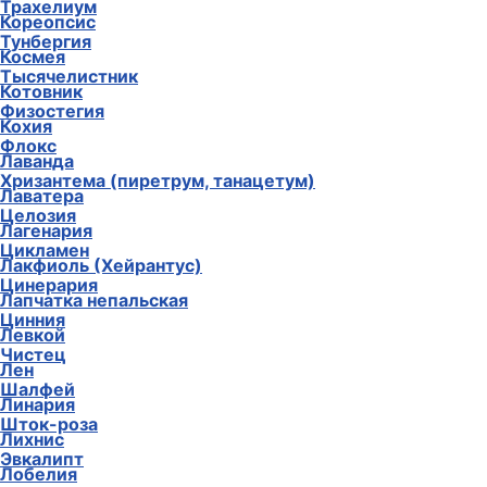
Трахелиум
Кореопсис
Тунбергия
Космея
Тысячелистник
Котовник
Физостегия
Кохия
Флокс
Лаванда
Хризантема (пиретрум, танацетум)
Лаватера
Целозия
Лагенария
Цикламен
Лакфиоль (Хейрантус)
Цинерария
Лапчатка непальская
Цинния
Левкой
Чистец
Лен
Шалфей
Линария
Шток-роза
Лихнис
Эвкалипт
Лобелия