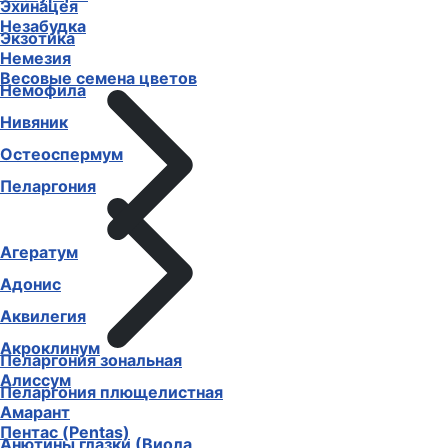
Эхинацея
Незабудка
Экзотика
Немезия
Весовые семена цветов
Немофила
Нивяник
Остеоспермум
Пеларгония
Агератум
Адонис
Аквилегия
Акроклинум
Пеларгония зональная
Алиссум
Пеларгония плющелистная
Амарант
Пентас (Pentas)
Анютины глазки (Виола