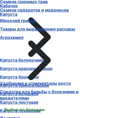
Семена газонных трав
Кабачок
Семена сидератов и медоносов
Капуста
Мицелий грибов
Товары для выращивания рассады
Агрохимия
Капуста белокочанная
Капуста краснокочанная
Капуста брокколи
Удобрения и стимуляторы роста
Капуста брюссельская
Средства для борьбы с болезнями и
Капуста кольраби
вредителями
Капуста листовая
Выбор по брендам
Капуста пекинская