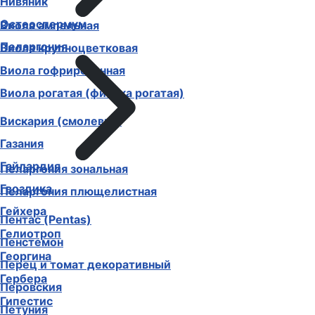
Нивяник
Остеоспермум
Виола ампельная
Пеларгония
Виола крупноцветковая
Виола гофрированная
Виола рогатая (фиалка рогатая)
Вискария (смолевка)
Газания
Гайлардия
Пеларгония зональная
Гвоздика
Пеларгония плющелистная
Гейхера
Пентас (Pentas)
Гелиотроп
Пенстемон
Георгина
Перец и томат декоративный
Гербера
Перовския
Гипестис
Петуния