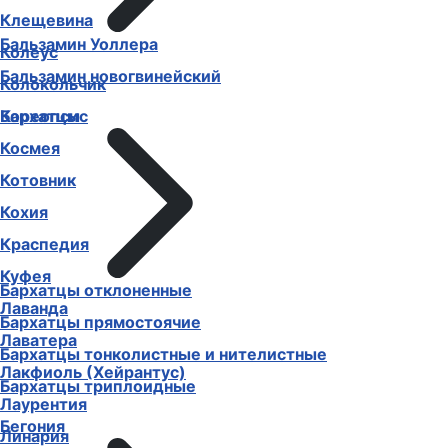
Клещевина
Бальзамин Уоллера
Колеус
Бальзамин новогвинейский
Колокольчик
Бархатцы
Кореопсис
Космея
Котовник
Кохия
Краспедия
Куфея
Бархатцы отклоненные
Лаванда
Бархатцы прямостоячие
Лаватера
Бархатцы тонколистные и нителистные
Лакфиоль (Хейрантус)
Бархатцы триплоидные
Лаурентия
Бегония
Линария