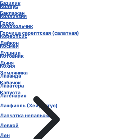
Базилик
Колеус
Баклажан
Коллинзия
Горох
Колокольчик
Горчица сарептская (салатная)
Кореопсис
Дайкон
Космея
Душица
Котовник
Дыня
Кохия
Земляника
Лаванда
Кабачок
Лаватера
Капуста
Лагенария
Лакфиоль (Хейрантус)
Лапчатка непальская
Левкой
Лен