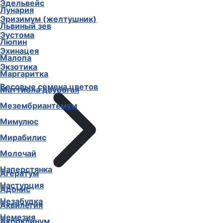
Эдельвейс
Лунария
Эризимум (желтушник)
Львиный зев
Эустома
Люпин
Эхинацея
Малопа
Экзотика
Маргаритка
Весовые семена цветов
Маттиола двурогая
Мезембриантемум
Мимулюс
Мирабилис
Молочай
Наперстянка
Агератум
Настурция
Адонис
Незабудка
Аквилегия
Немезия
Акроклинум