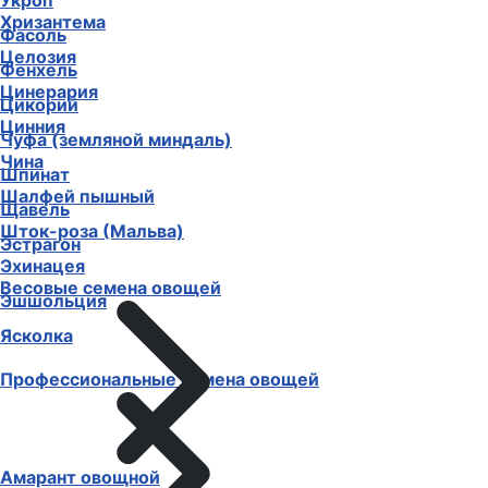
Укроп
Хризантема
Фасоль
Целозия
Фенхель
Цинерария
Цикорий
Цинния
Чуфа (земляной миндаль)
Чина
Шпинат
Шалфей пышный
Щавель
Шток-роза (Мальва)
Эстрагон
Эхинацея
Весовые семена овощей
Эшшольция
Ясколка
Профессиональные семена овощей
Амарант овощной