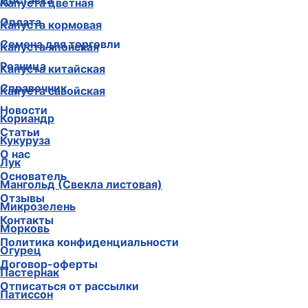
Доставка
Капуста цветная
Оплата
Капуста кормовая
Семена для торговли
Капуста японская
Розница
Капуста китайская
Справочник
Капуста савойская
Новости
Кориандр
Статьи
Кукуруза
О нас
Лук
Основатель
Мангольд (Свекла листовая)
Отзывы
Микрозелень
Контакты
Морковь
Политика конфиденциальности
Огурец
Договор-оферты
Пастернак
Отписаться от рассылки
Патиссон