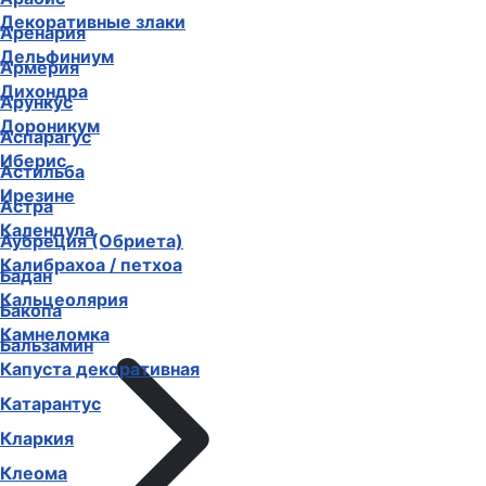
Декоративные злаки
Аренария
Дельфиниум
Армерия
Дихондра
Арункус
Дороникум
Аспарагус
Иберис
Астильба
Ирезине
Астра
Календула
Аубреция (Обриета)
Калибрахоа / петхоа
Бадан
Кальцеолярия
Бакопа
Камнеломка
Бальзамин
Капуста декоративная
Катарантус
Кларкия
Клеома