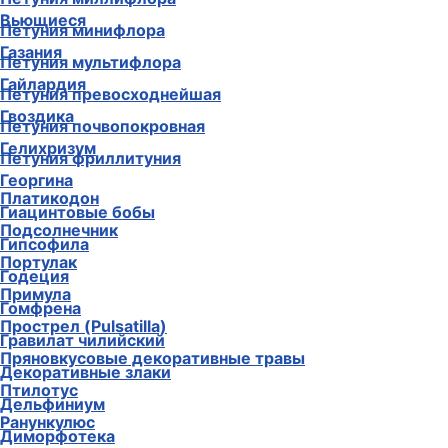
Вьющиеся
Петуния минифлора
Газания
Петуния мультифлора
Гайлардия
Петуния превосходнейшая
Гвоздика
Петуния почвопокровная
Гелихризум
Петуния фриллитуния
Георгина
Платикодон
Гиацинтовые бобы
Подсолнечник
Гипсофила
Портулак
Годеция
Примула
Гомфрена
Прострел (Pulsatilla)
Гравилат чилийский
Пряновкусовые декоративные травы
Декоративные злаки
Птилотус
Дельфиниум
Ранункулюс
Диморфотека