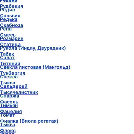
Ревень
Рудбекия
Редис
Сальвия
Редька
Скабиоза
Репа
Смесь
Розмарин
Статица
Рукола (Индау, Двурядник)
Табак
Салат
Титония
Свекла листовая (Мангольд)
Тунбергия
Свекла
Тыква
Сельдерей
Тысячелистник
Спаржа
Фасоль
Тимьян
Фацелия
Томат
Фиалка (Виола рогатая)
Тыква
Флокс