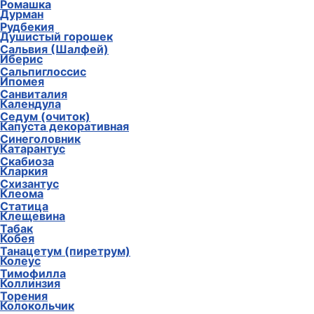
Ромашка
Дурман
Рудбекия
Душистый горошек
Сальвия (Шалфей)
Иберис
Сальпиглоссис
Ипомея
Санвиталия
Календула
Седум (очиток)
Капуста декоративная
Синеголовник
Катарантус
Скабиоза
Кларкия
Схизантус
Клеома
Статица
Клещевина
Табак
Кобея
Танацетум (пиретрум)
Колеус
Тимофилла
Коллинзия
Торения
Колокольчик