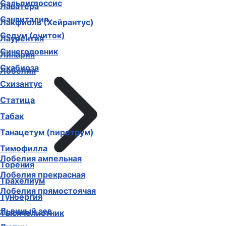
Сальпиглоссис
Лаватера
Санвиталия
Лакфиоль (Хейрантус)
Седум (очиток)
Лаурентия
Синеголовник
Линария
Скабиоза
Лобелия
Схизантус
Статица
Табак
Танацетум (пиретрум)
Тимофилла
Лобелия ампельная
Торения
Лобелия прекрасная
Трахелиум
Лобелия прямостоячая
Тунбергия
Львиный зев
Тысячелистник