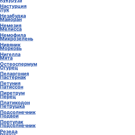
Кукуруза
Настурция
Лук
Незабудка
Майоран
Немезия
Мелисса
Немофила
Микрозелень
Нивяник
Морковь
Нигелла
Мята
Остеоспермум
Огурец
Пеларгония
Пастернак
Петуния
Патиссон
Пиретрум
Перец
Платикодон
Петрушка
Подсолнечник
Подвои
Портулак
Подсолнечник
Резеда