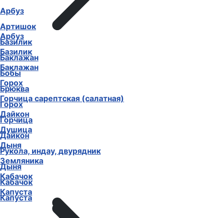
Арбуз
Артишок
Арбуз
Базилик
Базилик
Баклажан
Баклажан
Бобы
Горох
Брюква
Горчица сарептская (салатная)
Горох
Дайкон
Горчица
Душица
Дайкон
Дыня
Рукола, индау, двурядник
Земляника
Дыня
Кабачок
Кабачок
Капуста
Капуста