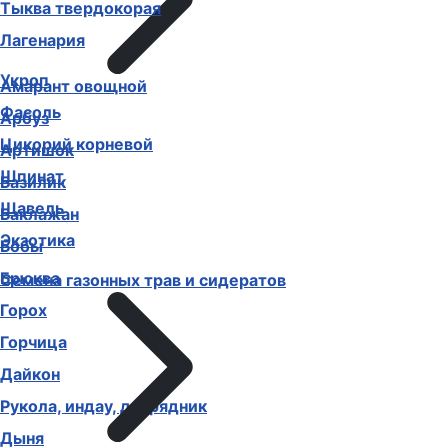
Тыква твердокорая
Лагенария
Укроп
Амарант овощной
Фасоль
Арбуз
Цикорий корневой
Артишок
Шпинат
Базилик
Щавель
Баклажан
Экзотика
Бобы
Брюква
Семена газонных трав и сидератов
Горох
Горчица
Дайкон
Рукола, индау, двурядник
Дыня