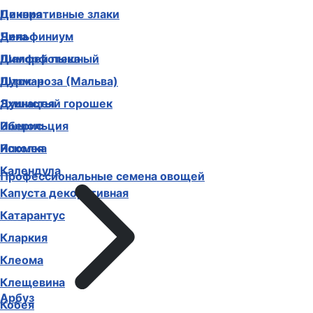
Декоративные злаки
Цинния
Дельфиниум
Чина
Диморфотека
Шалфей пышный
Дурман
Шток-роза (Мальва)
Душистый горошек
Эхинацея
Иберис
Эшшольция
Ипомея
Ясколка
Календула
Профессиональные семена овощей
Капуста декоративная
Катарантус
Кларкия
Клеома
Клещевина
Арбуз
Кобея