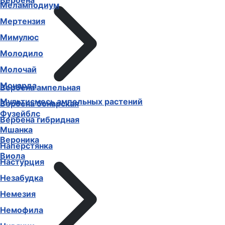
Вербена
Меламподиум
Мертензия
Мимулюс
Молодило
Молочай
Монарда
Вербена ампельная
Мультисмесь ампельных растений
Вербена бонарская
Фузейблс
Вербена гибридная
Мшанка
Вероника
Наперстянка
Виола
Настурция
Незабудка
Немезия
Немофила