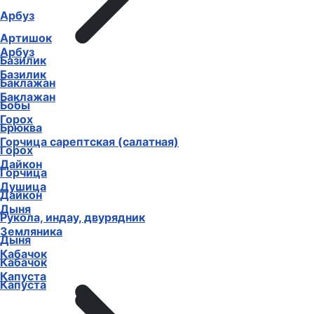
Арбуз
Артишок
Арбуз
Базилик
Базилик
Баклажан
Баклажан
Бобы
Горох
Брюква
Горчица сарептская (салатная)
Горох
Дайкон
Горчица
Душица
Дайкон
Дыня
Рукола, индау, двурядник
Земляника
Дыня
Кабачок
Кабачок
Капуста
Капуста