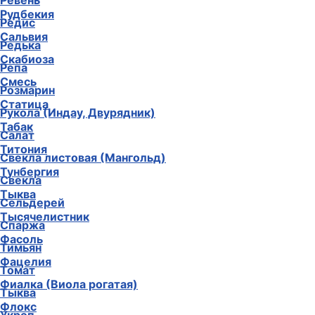
Ревень
Рудбекия
Редис
Сальвия
Редька
Скабиоза
Репа
Смесь
Розмарин
Статица
Рукола (Индау, Двурядник)
Табак
Салат
Титония
Свекла листовая (Мангольд)
Тунбергия
Свекла
Тыква
Сельдерей
Тысячелистник
Спаржа
Фасоль
Тимьян
Фацелия
Томат
Фиалка (Виола рогатая)
Тыква
Флокс