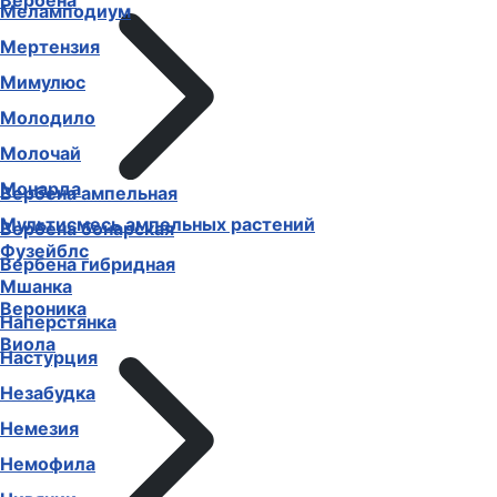
Вербена
Меламподиум
Мертензия
Мимулюс
Молодило
Молочай
Монарда
Вербена ампельная
Мультисмесь ампельных растений
Вербена бонарская
Фузейблс
Вербена гибридная
Мшанка
Вероника
Наперстянка
Виола
Настурция
Незабудка
Немезия
Немофила