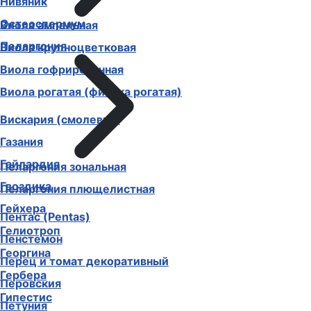
Нивяник
Остеоспермум
Виола ампельная
Пеларгония
Виола крупноцветковая
Виола гофрированная
Виола рогатая (фиалка рогатая)
Вискария (смолевка)
Газания
Гайлардия
Пеларгония зональная
Гвоздика
Пеларгония плющелистная
Гейхера
Пентас (Pentas)
Гелиотроп
Пенстемон
Георгина
Перец и томат декоративный
Гербера
Перовския
Гипестис
Петуния