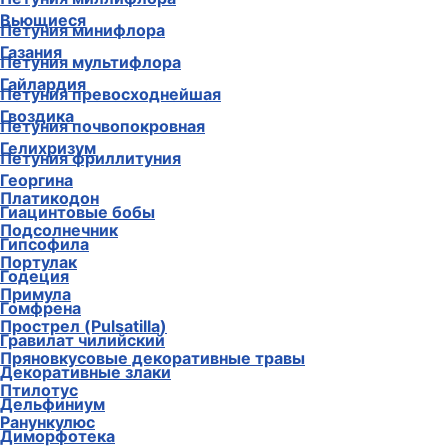
Вьющиеся
Петуния минифлора
Газания
Петуния мультифлора
Гайлардия
Петуния превосходнейшая
Гвоздика
Петуния почвопокровная
Гелихризум
Петуния фриллитуния
Георгина
Платикодон
Гиацинтовые бобы
Подсолнечник
Гипсофила
Портулак
Годеция
Примула
Гомфрена
Прострел (Pulsatilla)
Гравилат чилийский
Пряновкусовые декоративные травы
Декоративные злаки
Птилотус
Дельфиниум
Ранункулюс
Диморфотека