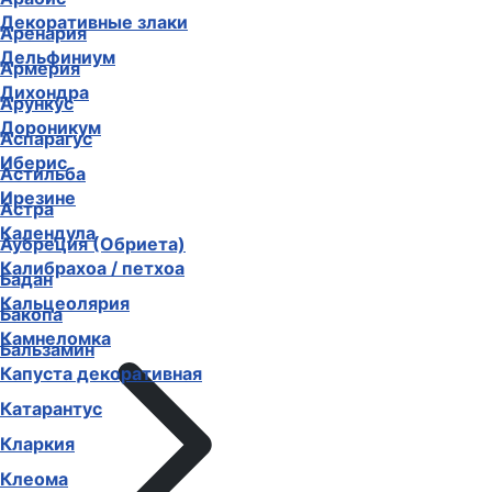
Декоративные злаки
Аренария
Дельфиниум
Армерия
Дихондра
Арункус
Дороникум
Аспарагус
Иберис
Астильба
Ирезине
Астра
Календула
Аубреция (Обриета)
Калибрахоа / петхоа
Бадан
Кальцеолярия
Бакопа
Камнеломка
Бальзамин
Капуста декоративная
Катарантус
Кларкия
Клеома