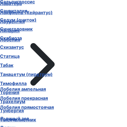
Сальпиглоссис
Лаватера
Санвиталия
Лакфиоль (Хейрантус)
Седум (очиток)
Лаурентия
Синеголовник
Линария
Скабиоза
Лобелия
Схизантус
Статица
Табак
Танацетум (пиретрум)
Тимофилла
Лобелия ампельная
Торения
Лобелия прекрасная
Трахелиум
Лобелия прямостоячая
Тунбергия
Львиный зев
Тысячелистник