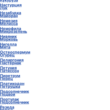
Кукуруза
Настурция
Лук
Незабудка
Майоран
Немезия
Мелисса
Немофила
Микрозелень
Нивяник
Морковь
Нигелла
Мята
Остеоспермум
Огурец
Пеларгония
Пастернак
Петуния
Патиссон
Пиретрум
Перец
Платикодон
Петрушка
Подсолнечник
Подвои
Портулак
Подсолнечник
Резеда