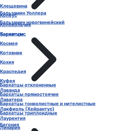
Клещевина
Бальзамин Уоллера
Колеус
Бальзамин новогвинейский
Колокольчик
Бархатцы
Кореопсис
Космея
Котовник
Кохия
Краспедия
Куфея
Бархатцы отклоненные
Лаванда
Бархатцы прямостоячие
Лаватера
Бархатцы тонколистные и нителистные
Лакфиоль (Хейрантус)
Бархатцы триплоидные
Лаурентия
Бегония
Линария