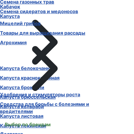
Семена газонных трав
Кабачок
Семена сидератов и медоносов
Капуста
Мицелий грибов
Товары для выращивания рассады
Агрохимия
Капуста белокочанная
Капуста краснокочанная
Капуста брокколи
Удобрения и стимуляторы роста
Капуста брюссельская
Средства для борьбы с болезнями и
Капуста кольраби
вредителями
Капуста листовая
Выбор по брендам
Капуста пекинская