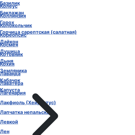
Базилик
Колеус
Баклажан
Коллинзия
Горох
Колокольчик
Горчица сарептская (салатная)
Кореопсис
Дайкон
Космея
Душица
Котовник
Дыня
Кохия
Земляника
Лаванда
Кабачок
Лаватера
Капуста
Лагенария
Лакфиоль (Хейрантус)
Лапчатка непальская
Левкой
Лен