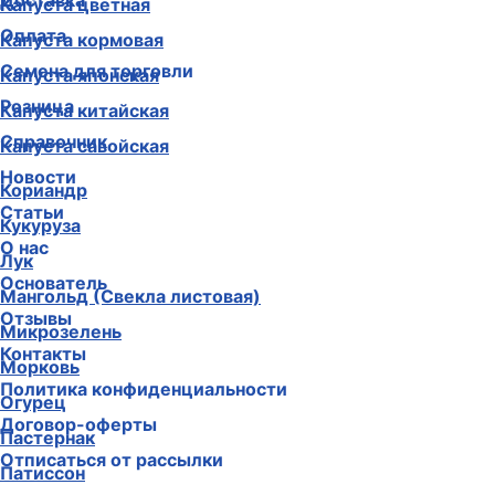
Доставка
Капуста цветная
Оплата
Капуста кормовая
Семена для торговли
Капуста японская
Розница
Капуста китайская
Справочник
Капуста савойская
Новости
Кориандр
Статьи
Кукуруза
О нас
Лук
Основатель
Мангольд (Свекла листовая)
Отзывы
Микрозелень
Контакты
Морковь
Политика конфиденциальности
Огурец
Договор-оферты
Пастернак
Отписаться от рассылки
Патиссон