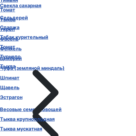
Тимьян
Свекла сахарная
Томат
Сельдерей
Тыква
Спаржа
Укроп
Табак курительный
Фасоль
Томат
Фенхель
Турнепс
Цикорий
Тыква
Чуфа (земляной миндаль)
Шпинат
Щавель
Эстрагон
Весовые семена овощей
Тыква крупноплодная
Тыква мускатная