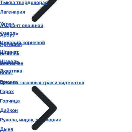
Тыква твердокорая
Лагенария
Укроп
Амарант овощной
Фасоль
Арбуз
Цикорий корневой
Артишок
Шпинат
Базилик
Щавель
Баклажан
Экзотика
Бобы
Брюква
Семена газонных трав и сидератов
Горох
Горчица
Дайкон
Рукола, индау, двурядник
Дыня