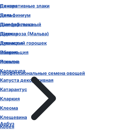
Декоративные злаки
Цинния
Дельфиниум
Чина
Диморфотека
Шалфей пышный
Дурман
Шток-роза (Мальва)
Душистый горошек
Эхинацея
Иберис
Эшшольция
Ипомея
Ясколка
Календула
Профессиональные семена овощей
Капуста декоративная
Катарантус
Кларкия
Клеома
Клещевина
Арбуз
Кобея