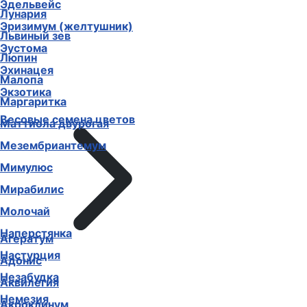
Эдельвейс
Лунария
Эризимум (желтушник)
Львиный зев
Эустома
Люпин
Эхинацея
Малопа
Экзотика
Маргаритка
Весовые семена цветов
Маттиола двурогая
Мезембриантемум
Мимулюс
Мирабилис
Молочай
Наперстянка
Агератум
Настурция
Адонис
Незабудка
Аквилегия
Немезия
Акроклинум