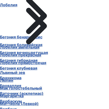
Лобелия
Бегония бенариенсис
Бегония боливийская
Лобелия ампельная
Бегония вечноцветущая
Лобелия прекрасная
Бегония гибридная
Лобелия прямостоячая
Бегония клубневая
Львиный зев
Брахикома
Люпин
Броваллия
Мак голостебельный
Ваточник (асклепиас)
Маргаритка
Вербаскум
Маттиола (Левкой)