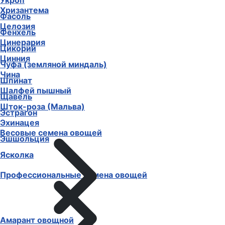
Укроп
Хризантема
Фасоль
Целозия
Фенхель
Цинерария
Цикорий
Цинния
Чуфа (земляной миндаль)
Чина
Шпинат
Шалфей пышный
Щавель
Шток-роза (Мальва)
Эстрагон
Эхинацея
Весовые семена овощей
Эшшольция
Ясколка
Профессиональные семена овощей
Амарант овощной