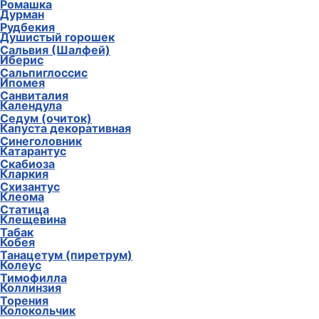
Ромашка
Дурман
Рудбекия
Душистый горошек
Сальвия (Шалфей)
Иберис
Сальпиглоссис
Ипомея
Санвиталия
Календула
Седум (очиток)
Капуста декоративная
Синеголовник
Катарантус
Скабиоза
Кларкия
Схизантус
Клеома
Статица
Клещевина
Табак
Кобея
Танацетум (пиретрум)
Колеус
Тимофилла
Коллинзия
Торения
Колокольчик