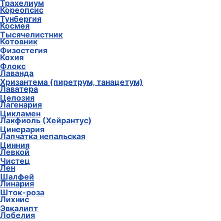
Трахелиум
Кореопсис
Тунбергия
Космея
Тысячелистник
Котовник
Физостегия
Кохия
Флокс
Лаванда
Хризантема (пиретрум, танацетум)
Лаватера
Целозия
Лагенария
Цикламен
Лакфиоль (Хейрантус)
Цинерария
Лапчатка непальская
Цинния
Левкой
Чистец
Лен
Шалфей
Линария
Шток-роза
Лихнис
Эвкалипт
Лобелия