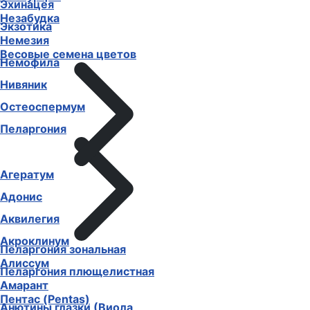
Эхинацея
Незабудка
Экзотика
Немезия
Весовые семена цветов
Немофила
Нивяник
Остеоспермум
Пеларгония
Агератум
Адонис
Аквилегия
Акроклинум
Пеларгония зональная
Алиссум
Пеларгония плющелистная
Амарант
Пентас (Pentas)
Анютины глазки (Виола