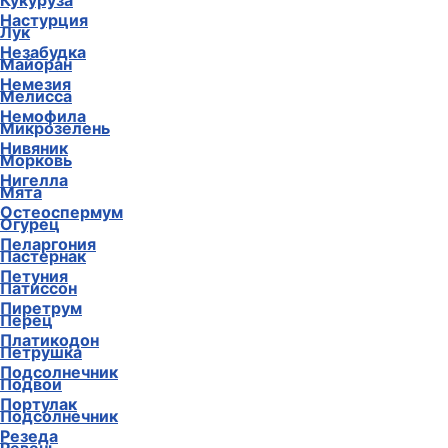
Кукуруза
Настурция
Лук
Незабудка
Майоран
Немезия
Мелисса
Немофила
Микрозелень
Нивяник
Морковь
Нигелла
Мята
Остеоспермум
Огурец
Пеларгония
Пастернак
Петуния
Патиссон
Пиретрум
Перец
Платикодон
Петрушка
Подсолнечник
Подвои
Портулак
Подсолнечник
Резеда