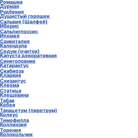
Ромашка
Дурман
Рудбекия
Душистый горошек
Сальвия (Шалфей)
Иберис
Сальпиглоссис
Ипомея
Санвиталия
Календула
Седум (очиток)
Капуста декоративная
Синеголовник
Катарантус
Скабиоза
Кларкия
Схизантус
Клеома
Статица
Клещевина
Табак
Кобея
Танацетум (пиретрум)
Колеус
Тимофилла
Коллинзия
Торения
Колокольчик