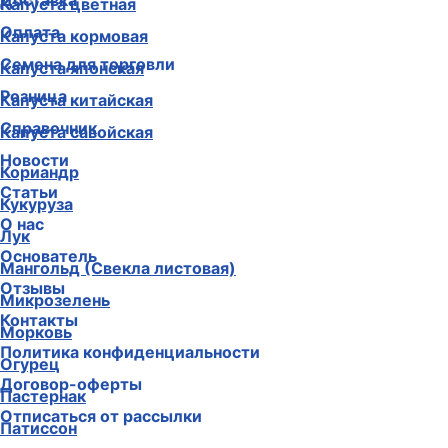
Доставка
Капуста цветная
Оплата
Капуста кормовая
Семена для торговли
Капуста японская
Розница
Капуста китайская
Справочник
Капуста савойская
Новости
Кориандр
Статьи
Кукуруза
О нас
Лук
Основатель
Мангольд (Свекла листовая)
Отзывы
Микрозелень
Контакты
Морковь
Политика конфиденциальности
Огурец
Договор-оферты
Пастернак
Отписаться от рассылки
Патиссон