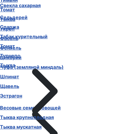
Тимьян
Свекла сахарная
Томат
Сельдерей
Тыква
Спаржа
Укроп
Табак курительный
Фасоль
Томат
Фенхель
Турнепс
Цикорий
Тыква
Чуфа (земляной миндаль)
Шпинат
Щавель
Эстрагон
Весовые семена овощей
Тыква крупноплодная
Тыква мускатная