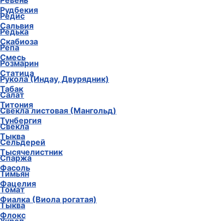
Ревень
Рудбекия
Редис
Сальвия
Редька
Скабиоза
Репа
Смесь
Розмарин
Статица
Рукола (Индау, Двурядник)
Табак
Салат
Титония
Свекла листовая (Мангольд)
Тунбергия
Свекла
Тыква
Сельдерей
Тысячелистник
Спаржа
Фасоль
Тимьян
Фацелия
Томат
Фиалка (Виола рогатая)
Тыква
Флокс