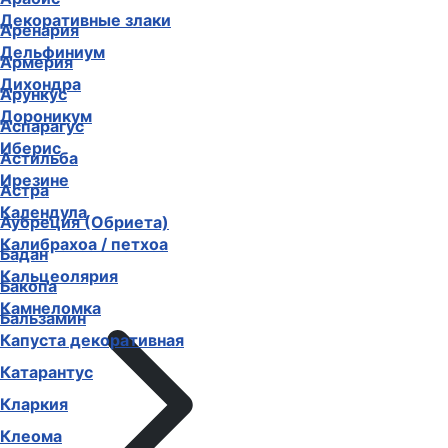
Декоративные злаки
Аренария
Дельфиниум
Армерия
Дихондра
Арункус
Дороникум
Аспарагус
Иберис
Астильба
Ирезине
Астра
Календула
Аубреция (Обриета)
Калибрахоа / петхоа
Бадан
Кальцеолярия
Бакопа
Камнеломка
Бальзамин
Капуста декоративная
Катарантус
Кларкия
Клеома