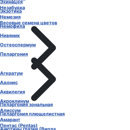
Эхинацея
Незабудка
Экзотика
Немезия
Весовые семена цветов
Немофила
Нивяник
Остеоспермум
Пеларгония
Агератум
Адонис
Аквилегия
Акроклинум
Пеларгония зональная
Алиссум
Пеларгония плющелистная
Амарант
Пентас (Pentas)
Анютины глазки (Виола