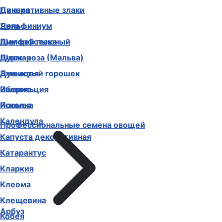
Декоративные злаки
Цинния
Дельфиниум
Чина
Диморфотека
Шалфей пышный
Дурман
Шток-роза (Мальва)
Душистый горошек
Эхинацея
Иберис
Эшшольция
Ипомея
Ясколка
Календула
Профессиональные семена овощей
Капуста декоративная
Катарантус
Кларкия
Клеома
Клещевина
Арбуз
Кобея