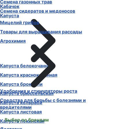
Семена газонных трав
Кабачок
Семена сидератов и медоносов
Капуста
Мицелий грибов
Товары для выращивания рассады
Агрохимия
Капуста белокочанная
Капуста краснокочанная
Капуста брокколи
Удобрения и стимуляторы роста
Капуста брюссельская
Средства для борьбы с болезнями и
Капуста кольраби
вредителями
Капуста листовая
Выбор по брендам
Капуста пекинская