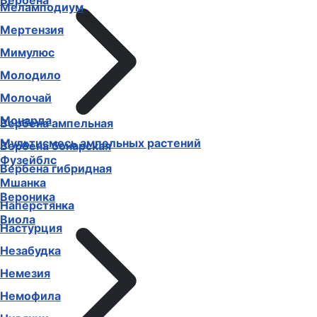
Вербена
Меламподиум
Мертензия
Мимулюс
Молодило
Молочай
Монарда
Вербена ампельная
Мультисмесь ампельных растений
Вербена бонарская
Фузейблс
Вербена гибридная
Мшанка
Вероника
Наперстянка
Виола
Настурция
Незабудка
Немезия
Немофила