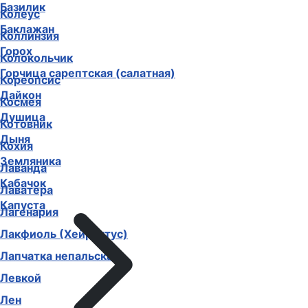
Базилик
Колеус
Баклажан
Коллинзия
Горох
Колокольчик
Горчица сарептская (салатная)
Кореопсис
Дайкон
Космея
Душица
Котовник
Дыня
Кохия
Земляника
Лаванда
Кабачок
Лаватера
Капуста
Лагенария
Лакфиоль (Хейрантус)
Лапчатка непальская
Левкой
Лен