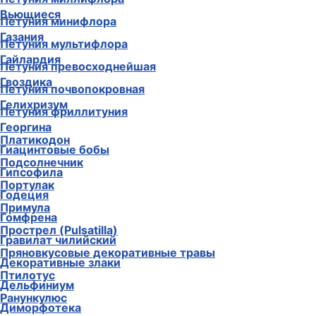
Вьющиеся
Петуния минифлора
Газания
Петуния мультифлора
Гайлардия
Петуния превосходнейшая
Гвоздика
Петуния почвопокровная
Гелихризум
Петуния фриллитуния
Георгина
Платикодон
Гиацинтовые бобы
Подсолнечник
Гипсофила
Портулак
Годеция
Примула
Гомфрена
Прострел (Pulsatilla)
Гравилат чилийский
Пряновкусовые декоративные травы
Декоративные злаки
Птилотус
Дельфиниум
Ранункулюс
Диморфотека