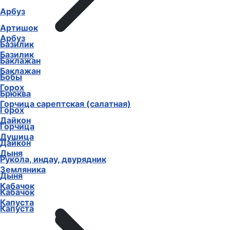
Арбуз
Артишок
Арбуз
Базилик
Базилик
Баклажан
Баклажан
Бобы
Горох
Брюква
Горчица сарептская (салатная)
Горох
Дайкон
Горчица
Душица
Дайкон
Дыня
Рукола, индау, двурядник
Земляника
Дыня
Кабачок
Кабачок
Капуста
Капуста