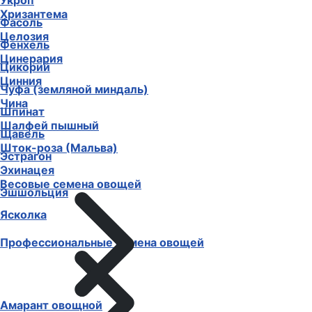
Укроп
Хризантема
Фасоль
Целозия
Фенхель
Цинерария
Цикорий
Цинния
Чуфа (земляной миндаль)
Чина
Шпинат
Шалфей пышный
Щавель
Шток-роза (Мальва)
Эстрагон
Эхинацея
Весовые семена овощей
Эшшольция
Ясколка
Профессиональные семена овощей
Амарант овощной