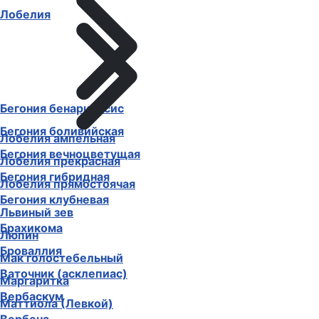
Лобелия
Бегония бенариенсис
Бегония боливийская
Лобелия ампельная
Бегония вечноцветущая
Лобелия прекрасная
Бегония гибридная
Лобелия прямостоячая
Бегония клубневая
Львиный зев
Брахикома
Люпин
Броваллия
Мак голостебельный
Ваточник (асклепиас)
Маргаритка
Вербаскум
Маттиола (Левкой)