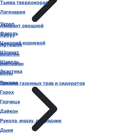
Тыква твердокорая
Лагенария
Укроп
Амарант овощной
Фасоль
Арбуз
Цикорий корневой
Артишок
Шпинат
Базилик
Щавель
Баклажан
Экзотика
Бобы
Брюква
Семена газонных трав и сидератов
Горох
Горчица
Дайкон
Рукола, индау, двурядник
Дыня