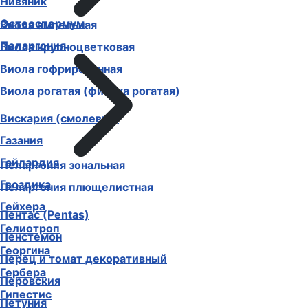
Нивяник
Остеоспермум
Виола ампельная
Пеларгония
Виола крупноцветковая
Виола гофрированная
Виола рогатая (фиалка рогатая)
Вискария (смолевка)
Газания
Гайлардия
Пеларгония зональная
Гвоздика
Пеларгония плющелистная
Гейхера
Пентас (Pentas)
Гелиотроп
Пенстемон
Георгина
Перец и томат декоративный
Гербера
Перовския
Гипестис
Петуния