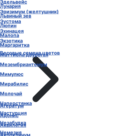
Эдельвейс
Лунария
Эризимум (желтушник)
Львиный зев
Эустома
Люпин
Эхинацея
Малопа
Экзотика
Маргаритка
Весовые семена цветов
Маттиола двурогая
Мезембриантемум
Мимулюс
Мирабилис
Молочай
Наперстянка
Агератум
Настурция
Адонис
Незабудка
Аквилегия
Немезия
Акроклинум