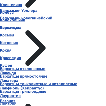
Клещевина
Бальзамин Уоллера
Колеус
Бальзамин новогвинейский
Колокольчик
Бархатцы
Кореопсис
Космея
Котовник
Кохия
Краспедия
Куфея
Бархатцы отклоненные
Лаванда
Бархатцы прямостоячие
Лаватера
Бархатцы тонколистные и нителистные
Лакфиоль (Хейрантус)
Бархатцы триплоидные
Лаурентия
Бегония
Линария