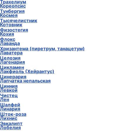
Трахелиум
Кореопсис
Тунбергия
Космея
Тысячелистник
Котовник
Физостегия
Кохия
Флокс
Лаванда
Хризантема (пиретрум, танацетум)
Лаватера
Целозия
Лагенария
Цикламен
Лакфиоль (Хейрантус)
Цинерария
Лапчатка непальская
Цинния
Левкой
Чистец
Лен
Шалфей
Линария
Шток-роза
Лихнис
Эвкалипт
Лобелия