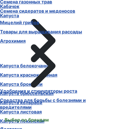
Семена газонных трав
Кабачок
Семена сидератов и медоносов
Капуста
Мицелий грибов
Товары для выращивания рассады
Агрохимия
Капуста белокочанная
Капуста краснокочанная
Капуста брокколи
Удобрения и стимуляторы роста
Капуста брюссельская
Средства для борьбы с болезнями и
Капуста кольраби
вредителями
Капуста листовая
Выбор по брендам
Капуста пекинская