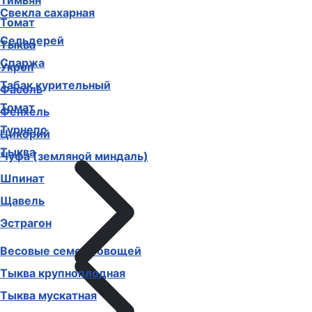
Тимьян
Свекла сахарная
Томат
Сельдерей
Тыква
Спаржа
Укроп
Табак курительный
Фасоль
Томат
Фенхель
Турнепс
Цикорий
Тыква
Чуфа (земляной миндаль)
Шпинат
Щавель
Эстрагон
Весовые семена овощей
Тыква крупноплодная
Тыква мускатная