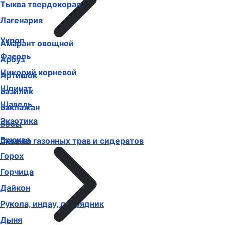
Тыква твердокорая
Лагенария
Укроп
Амарант овощной
Фасоль
Арбуз
Цикорий корневой
Артишок
Шпинат
Базилик
Щавель
Баклажан
Экзотика
Бобы
Брюква
Семена газонных трав и сидератов
Горох
Горчица
Дайкон
Рукола, индау, двурядник
Дыня