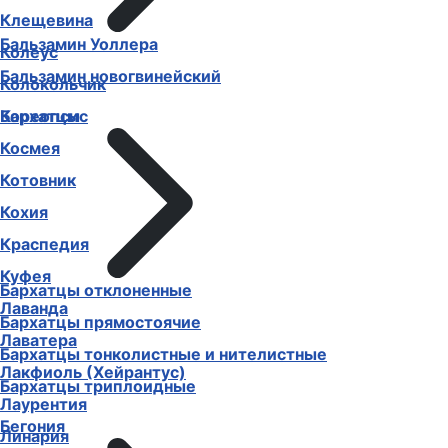
Клещевина
Бальзамин Уоллера
Колеус
Бальзамин новогвинейский
Колокольчик
Бархатцы
Кореопсис
Космея
Котовник
Кохия
Краспедия
Куфея
Бархатцы отклоненные
Лаванда
Бархатцы прямостоячие
Лаватера
Бархатцы тонколистные и нителистные
Лакфиоль (Хейрантус)
Бархатцы триплоидные
Лаурентия
Бегония
Линария