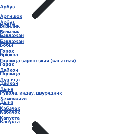
Арбуз
Артишок
Арбуз
Базилик
Базилик
Баклажан
Баклажан
Бобы
Горох
Брюква
Горчица сарептская (салатная)
Горох
Дайкон
Горчица
Душица
Дайкон
Дыня
Рукола, индау, двурядник
Земляника
Дыня
Кабачок
Кабачок
Капуста
Капуста