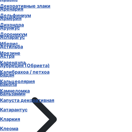
Декоративные злаки
Аренария
Дельфиниум
Армерия
Дихондра
Арункус
Дороникум
Аспарагус
Иберис
Астильба
Ирезине
Астра
Календула
Аубреция (Обриета)
Калибрахоа / петхоа
Бадан
Кальцеолярия
Бакопа
Камнеломка
Бальзамин
Капуста декоративная
Катарантус
Кларкия
Клеома