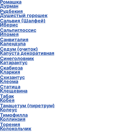
Ромашка
Дурман
Рудбекия
Душистый горошек
Сальвия (Шалфей)
Иберис
Сальпиглоссис
Ипомея
Санвиталия
Календула
Седум (очиток)
Капуста декоративная
Синеголовник
Катарантус
Скабиоза
Кларкия
Схизантус
Клеома
Статица
Клещевина
Табак
Кобея
Танацетум (пиретрум)
Колеус
Тимофилла
Коллинзия
Торения
Колокольчик