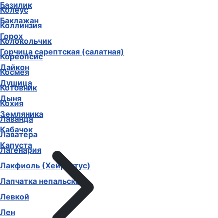
Базилик
Колеус
Баклажан
Коллинзия
Горох
Колокольчик
Горчица сарептская (салатная)
Кореопсис
Дайкон
Космея
Душица
Котовник
Дыня
Кохия
Земляника
Лаванда
Кабачок
Лаватера
Капуста
Лагенария
Лакфиоль (Хейрантус)
Лапчатка непальская
Левкой
Лен