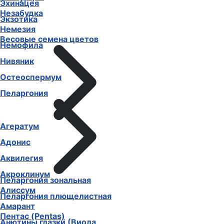
Эхинацея
Незабудка
Экзотика
Немезия
Весовые семена цветов
Немофила
Нивяник
Остеоспермум
Пеларгония
Агератум
Адонис
Аквилегия
Акроклинум
Пеларгония зональная
Алиссум
Пеларгония плющелистная
Амарант
Пентас (Pentas)
Анютины глазки (Виола