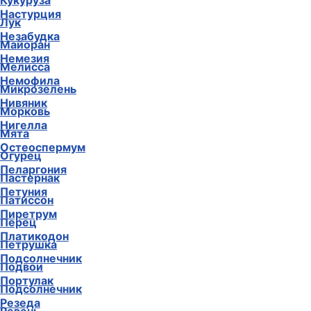
Кукуруза
Настурция
Лук
Незабудка
Майоран
Немезия
Мелисса
Немофила
Микрозелень
Нивяник
Морковь
Нигелла
Мята
Остеоспермум
Огурец
Пеларгония
Пастернак
Петуния
Патиссон
Пиретрум
Перец
Платикодон
Петрушка
Подсолнечник
Подвои
Портулак
Подсолнечник
Резеда