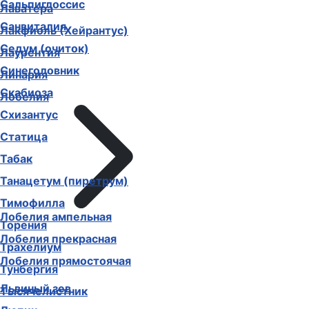
Сальпиглоссис
Лаватера
Санвиталия
Лакфиоль (Хейрантус)
Седум (очиток)
Лаурентия
Синеголовник
Линария
Скабиоза
Лобелия
Схизантус
Статица
Табак
Танацетум (пиретрум)
Тимофилла
Лобелия ампельная
Торения
Лобелия прекрасная
Трахелиум
Лобелия прямостоячая
Тунбергия
Львиный зев
Тысячелистник