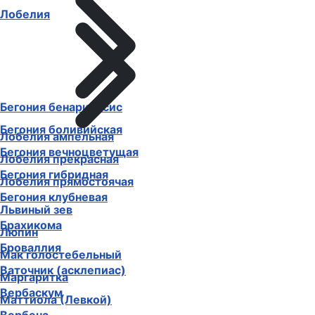
Лобелия
Бегония бенариенсис
Бегония боливийская
Лобелия ампельная
Бегония вечноцветущая
Лобелия прекрасная
Бегония гибридная
Лобелия прямостоячая
Бегония клубневая
Львиный зев
Брахикома
Люпин
Броваллия
Мак голостебельный
Ваточник (асклепиас)
Маргаритка
Вербаскум
Маттиола (Левкой)