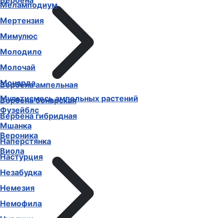
Вербена
Меламподиум
Мертензия
Мимулюс
Молодило
Молочай
Монарда
Вербена ампельная
Мультисмесь ампельных растений
Вербена бонарская
Фузейблс
Вербена гибридная
Мшанка
Вероника
Наперстянка
Виола
Настурция
Незабудка
Немезия
Немофила