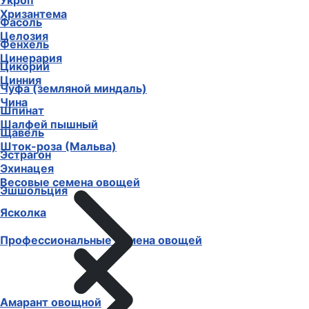
Укроп
Хризантема
Фасоль
Целозия
Фенхель
Цинерария
Цикорий
Цинния
Чуфа (земляной миндаль)
Чина
Шпинат
Шалфей пышный
Щавель
Шток-роза (Мальва)
Эстрагон
Эхинацея
Весовые семена овощей
Эшшольция
Ясколка
Профессиональные семена овощей
Амарант овощной