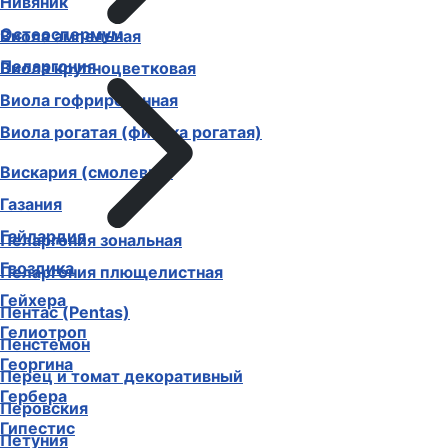
Нивяник
Остеоспермум
Виола ампельная
Пеларгония
Виола крупноцветковая
Виола гофрированная
Виола рогатая (фиалка рогатая)
Вискария (смолевка)
Газания
Гайлардия
Пеларгония зональная
Гвоздика
Пеларгония плющелистная
Гейхера
Пентас (Pentas)
Гелиотроп
Пенстемон
Георгина
Перец и томат декоративный
Гербера
Перовския
Гипестис
Петуния