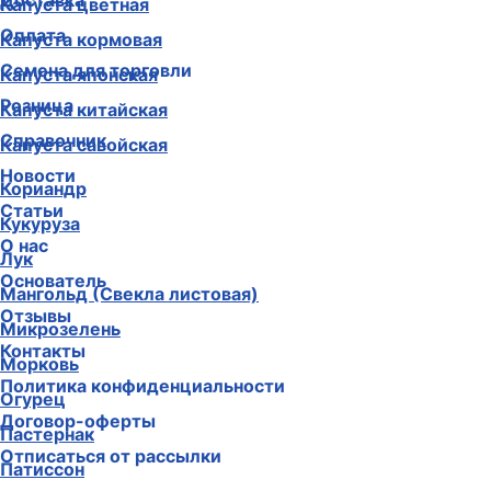
Доставка
Капуста цветная
Оплата
Капуста кормовая
Семена для торговли
Капуста японская
Розница
Капуста китайская
Справочник
Капуста савойская
Новости
Кориандр
Статьи
Кукуруза
О нас
Лук
Основатель
Мангольд (Свекла листовая)
Отзывы
Микрозелень
Контакты
Морковь
Политика конфиденциальности
Огурец
Договор-оферты
Пастернак
Отписаться от рассылки
Патиссон