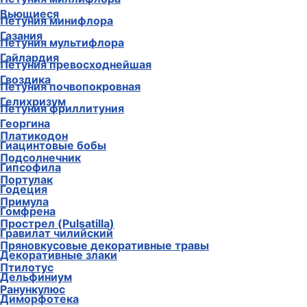
Вьющиеся
Петуния минифлора
Газания
Петуния мультифлора
Гайлардия
Петуния превосходнейшая
Гвоздика
Петуния почвопокровная
Гелихризум
Петуния фриллитуния
Георгина
Платикодон
Гиацинтовые бобы
Подсолнечник
Гипсофила
Портулак
Годеция
Примула
Гомфрена
Прострел (Pulsatilla)
Гравилат чилийский
Пряновкусовые декоративные травы
Декоративные злаки
Птилотус
Дельфиниум
Ранункулюс
Диморфотека