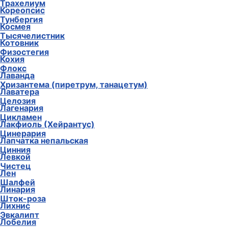
Трахелиум
Кореопсис
Тунбергия
Космея
Тысячелистник
Котовник
Физостегия
Кохия
Флокс
Лаванда
Хризантема (пиретрум, танацетум)
Лаватера
Целозия
Лагенария
Цикламен
Лакфиоль (Хейрантус)
Цинерария
Лапчатка непальская
Цинния
Левкой
Чистец
Лен
Шалфей
Линария
Шток-роза
Лихнис
Эвкалипт
Лобелия