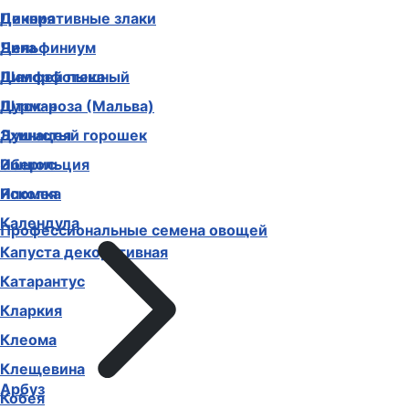
Декоративные злаки
Цинния
Дельфиниум
Чина
Диморфотека
Шалфей пышный
Дурман
Шток-роза (Мальва)
Душистый горошек
Эхинацея
Иберис
Эшшольция
Ипомея
Ясколка
Календула
Профессиональные семена овощей
Капуста декоративная
Катарантус
Кларкия
Клеома
Клещевина
Арбуз
Кобея