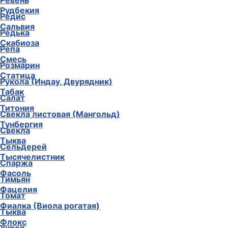
Ревень
Рудбекия
Редис
Сальвия
Редька
Скабиоза
Репа
Смесь
Розмарин
Статица
Рукола (Индау, Двурядник)
Табак
Салат
Титония
Свекла листовая (Мангольд)
Тунбергия
Свекла
Тыква
Сельдерей
Тысячелистник
Спаржа
Фасоль
Тимьян
Фацелия
Томат
Фиалка (Виола рогатая)
Тыква
Флокс