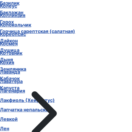
Базилик
Колеус
Баклажан
Коллинзия
Горох
Колокольчик
Горчица сарептская (салатная)
Кореопсис
Дайкон
Космея
Душица
Котовник
Дыня
Кохия
Земляника
Лаванда
Кабачок
Лаватера
Капуста
Лагенария
Лакфиоль (Хейрантус)
Лапчатка непальская
Левкой
Лен