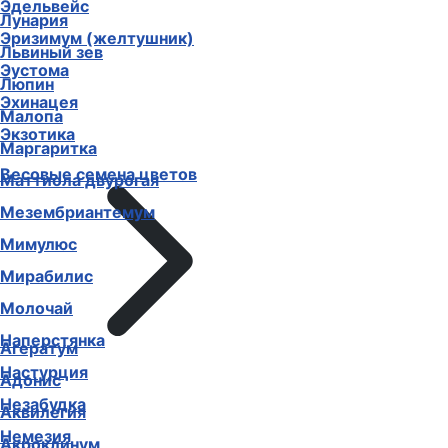
Эдельвейс
Лунария
Эризимум (желтушник)
Львиный зев
Эустома
Люпин
Эхинацея
Малопа
Экзотика
Маргаритка
Весовые семена цветов
Маттиола двурогая
Мезембриантемум
Мимулюс
Мирабилис
Молочай
Наперстянка
Агератум
Настурция
Адонис
Незабудка
Аквилегия
Немезия
Акроклинум