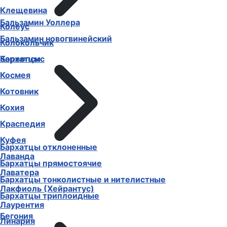
Клещевина
Бальзамин Уоллера
Колеус
Бальзамин новогвинейский
Колокольчик
Бархатцы
Кореопсис
Космея
Котовник
Кохия
Краспедия
Куфея
Бархатцы отклоненные
Лаванда
Бархатцы прямостоячие
Лаватера
Бархатцы тонколистные и нителистные
Лакфиоль (Хейрантус)
Бархатцы триплоидные
Лаурентия
Бегония
Линария