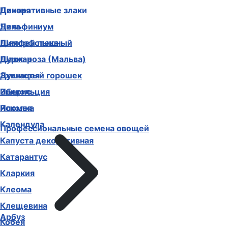
Декоративные злаки
Цинния
Дельфиниум
Чина
Диморфотека
Шалфей пышный
Дурман
Шток-роза (Мальва)
Душистый горошек
Эхинацея
Иберис
Эшшольция
Ипомея
Ясколка
Календула
Профессиональные семена овощей
Капуста декоративная
Катарантус
Кларкия
Клеома
Клещевина
Арбуз
Кобея