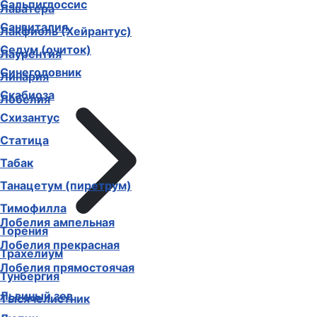
Сальпиглоссис
Лаватера
Санвиталия
Лакфиоль (Хейрантус)
Седум (очиток)
Лаурентия
Синеголовник
Линария
Скабиоза
Лобелия
Схизантус
Статица
Табак
Танацетум (пиретрум)
Тимофилла
Лобелия ампельная
Торения
Лобелия прекрасная
Трахелиум
Лобелия прямостоячая
Тунбергия
Львиный зев
Тысячелистник