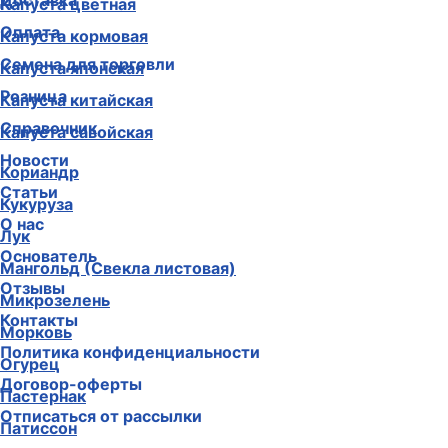
Доставка
Капуста цветная
Оплата
Капуста кормовая
Семена для торговли
Капуста японская
Розница
Капуста китайская
Справочник
Капуста савойская
Новости
Кориандр
Статьи
Кукуруза
О нас
Лук
Основатель
Мангольд (Свекла листовая)
Отзывы
Микрозелень
Контакты
Морковь
Политика конфиденциальности
Огурец
Договор-оферты
Пастернак
Отписаться от рассылки
Патиссон