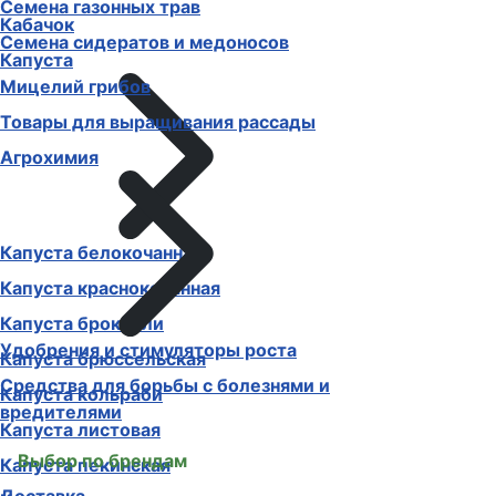
Семена газонных трав
Кабачок
Семена сидератов и медоносов
Капуста
Мицелий грибов
Товары для выращивания рассады
Агрохимия
Капуста белокочанная
Капуста краснокочанная
Капуста брокколи
Удобрения и стимуляторы роста
Капуста брюссельская
Средства для борьбы с болезнями и
Капуста кольраби
вредителями
Капуста листовая
Выбор по брендам
Капуста пекинская