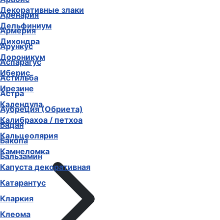
Декоративные злаки
Аренария
Дельфиниум
Армерия
Дихондра
Арункус
Дороникум
Аспарагус
Иберис
Астильба
Ирезине
Астра
Календула
Аубреция (Обриета)
Калибрахоа / петхоа
Бадан
Кальцеолярия
Бакопа
Камнеломка
Бальзамин
Капуста декоративная
Катарантус
Кларкия
Клеома