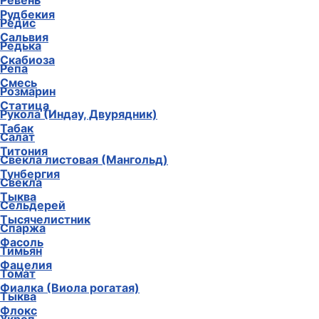
Ревень
Рудбекия
Редис
Сальвия
Редька
Скабиоза
Репа
Смесь
Розмарин
Статица
Рукола (Индау, Двурядник)
Табак
Салат
Титония
Свекла листовая (Мангольд)
Тунбергия
Свекла
Тыква
Сельдерей
Тысячелистник
Спаржа
Фасоль
Тимьян
Фацелия
Томат
Фиалка (Виола рогатая)
Тыква
Флокс