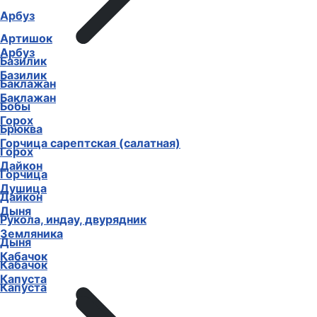
Арбуз
Артишок
Арбуз
Базилик
Базилик
Баклажан
Баклажан
Бобы
Горох
Брюква
Горчица сарептская (салатная)
Горох
Дайкон
Горчица
Душица
Дайкон
Дыня
Рукола, индау, двурядник
Земляника
Дыня
Кабачок
Кабачок
Капуста
Капуста