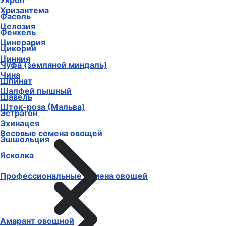
Укроп
Хризантема
Фасоль
Целозия
Фенхель
Цинерария
Цикорий
Цинния
Чуфа (земляной миндаль)
Чина
Шпинат
Шалфей пышный
Щавель
Шток-роза (Мальва)
Эстрагон
Эхинацея
Весовые семена овощей
Эшшольция
Ясколка
Профессиональные семена овощей
Амарант овощной