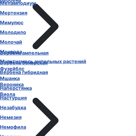
Вербена
Меламподиум
Мертензия
Мимулюс
Молодило
Молочай
Монарда
Вербена ампельная
Мультисмесь ампельных растений
Вербена бонарская
Фузейблс
Вербена гибридная
Мшанка
Вероника
Наперстянка
Виола
Настурция
Незабудка
Немезия
Немофила