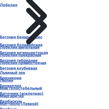
Лобелия
Бегония бенариенсис
Бегония боливийская
Лобелия ампельная
Бегония вечноцветущая
Лобелия прекрасная
Бегония гибридная
Лобелия прямостоячая
Бегония клубневая
Львиный зев
Брахикома
Люпин
Броваллия
Мак голостебельный
Ваточник (асклепиас)
Маргаритка
Вербаскум
Маттиола (Левкой)