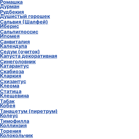
Ромашка
Дурман
Рудбекия
Душистый горошек
Сальвия (Шалфей)
Иберис
Сальпиглоссис
Ипомея
Санвиталия
Календула
Седум (очиток)
Капуста декоративная
Синеголовник
Катарантус
Скабиоза
Кларкия
Схизантус
Клеома
Статица
Клещевина
Табак
Кобея
Танацетум (пиретрум)
Колеус
Тимофилла
Коллинзия
Торения
Колокольчик