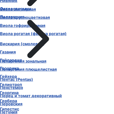
Нивяник
Остеоспермум
Виола ампельная
Пеларгония
Виола крупноцветковая
Виола гофрированная
Виола рогатая (фиалка рогатая)
Вискария (смолевка)
Газания
Гайлардия
Пеларгония зональная
Гвоздика
Пеларгония плющелистная
Гейхера
Пентас (Pentas)
Гелиотроп
Пенстемон
Георгина
Перец и томат декоративный
Гербера
Перовския
Гипестис
Петуния