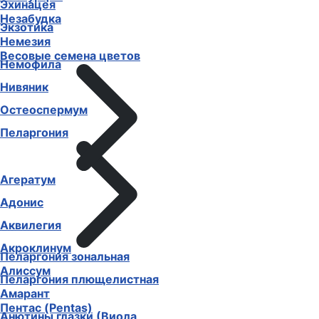
Эхинацея
Незабудка
Экзотика
Немезия
Весовые семена цветов
Немофила
Нивяник
Остеоспермум
Пеларгония
Агератум
Адонис
Аквилегия
Акроклинум
Пеларгония зональная
Алиссум
Пеларгония плющелистная
Амарант
Пентас (Pentas)
Анютины глазки (Виола