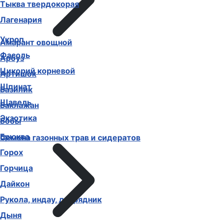
Тыква твердокорая
Лагенария
Укроп
Амарант овощной
Фасоль
Арбуз
Цикорий корневой
Артишок
Шпинат
Базилик
Щавель
Баклажан
Экзотика
Бобы
Брюква
Семена газонных трав и сидератов
Горох
Горчица
Дайкон
Рукола, индау, двурядник
Дыня