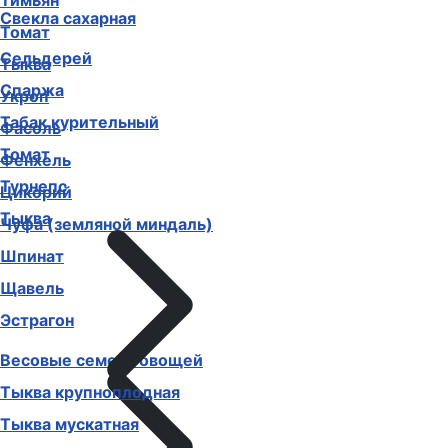
Тимьян
Свекла сахарная
Томат
Сельдерей
Тыква
Спаржа
Укроп
Табак курительный
Фасоль
Томат
Фенхель
Турнепс
Цикорий
Тыква
Чуфа (земляной миндаль)
Шпинат
Щавель
Эстрагон
Весовые семена овощей
Тыква крупноплодная
Тыква мускатная