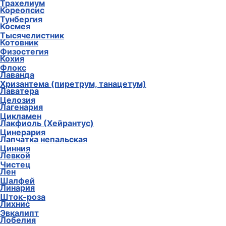
Трахелиум
Кореопсис
Тунбергия
Космея
Тысячелистник
Котовник
Физостегия
Кохия
Флокс
Лаванда
Хризантема (пиретрум, танацетум)
Лаватера
Целозия
Лагенария
Цикламен
Лакфиоль (Хейрантус)
Цинерария
Лапчатка непальская
Цинния
Левкой
Чистец
Лен
Шалфей
Линария
Шток-роза
Лихнис
Эвкалипт
Лобелия