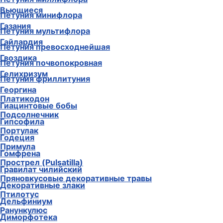
Вьющиеся
Петуния минифлора
Газания
Петуния мультифлора
Гайлардия
Петуния превосходнейшая
Гвоздика
Петуния почвопокровная
Гелихризум
Петуния фриллитуния
Георгина
Платикодон
Гиацинтовые бобы
Подсолнечник
Гипсофила
Портулак
Годеция
Примула
Гомфрена
Прострел (Pulsatilla)
Гравилат чилийский
Пряновкусовые декоративные травы
Декоративные злаки
Птилотус
Дельфиниум
Ранункулюс
Диморфотека