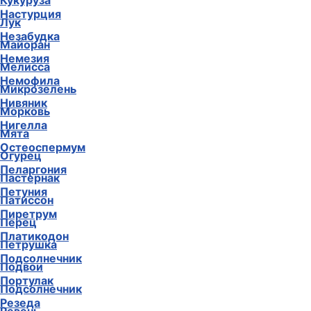
Кукуруза
Настурция
Лук
Незабудка
Майоран
Немезия
Мелисса
Немофила
Микрозелень
Нивяник
Морковь
Нигелла
Мята
Остеоспермум
Огурец
Пеларгония
Пастернак
Петуния
Патиссон
Пиретрум
Перец
Платикодон
Петрушка
Подсолнечник
Подвои
Портулак
Подсолнечник
Резеда