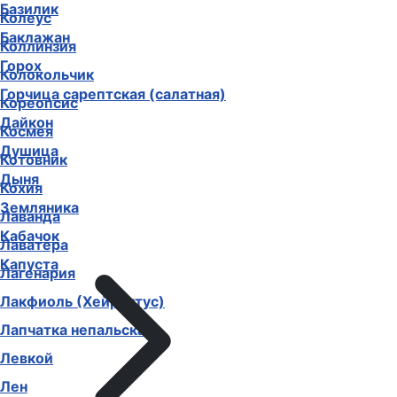
Базилик
Колеус
Баклажан
Коллинзия
Горох
Колокольчик
Горчица сарептская (салатная)
Кореопсис
Дайкон
Космея
Душица
Котовник
Дыня
Кохия
Земляника
Лаванда
Кабачок
Лаватера
Капуста
Лагенария
Лакфиоль (Хейрантус)
Лапчатка непальская
Левкой
Лен