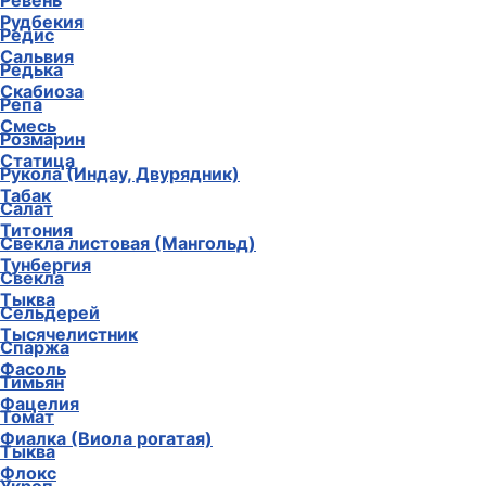
Ревень
Рудбекия
Редис
Сальвия
Редька
Скабиоза
Репа
Смесь
Розмарин
Статица
Рукола (Индау, Двурядник)
Табак
Салат
Титония
Свекла листовая (Мангольд)
Тунбергия
Свекла
Тыква
Сельдерей
Тысячелистник
Спаржа
Фасоль
Тимьян
Фацелия
Томат
Фиалка (Виола рогатая)
Тыква
Флокс