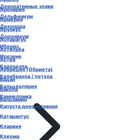
Декоративные злаки
Аренария
Дельфиниум
Армерия
Дихондра
Арункус
Дороникум
Аспарагус
Иберис
Астильба
Ирезине
Астра
Календула
Аубреция (Обриета)
Калибрахоа / петхоа
Бадан
Кальцеолярия
Бакопа
Камнеломка
Бальзамин
Капуста декоративная
Катарантус
Кларкия
Клеома