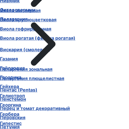
Нивяник
Остеоспермум
Виола ампельная
Пеларгония
Виола крупноцветковая
Виола гофрированная
Виола рогатая (фиалка рогатая)
Вискария (смолевка)
Газания
Гайлардия
Пеларгония зональная
Гвоздика
Пеларгония плющелистная
Гейхера
Пентас (Pentas)
Гелиотроп
Пенстемон
Георгина
Перец и томат декоративный
Гербера
Перовския
Гипестис
Петуния