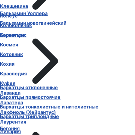
Клещевина
Бальзамин Уоллера
Колеус
Бальзамин новогвинейский
Колокольчик
Бархатцы
Кореопсис
Космея
Котовник
Кохия
Краспедия
Куфея
Бархатцы отклоненные
Лаванда
Бархатцы прямостоячие
Лаватера
Бархатцы тонколистные и нителистные
Лакфиоль (Хейрантус)
Бархатцы триплоидные
Лаурентия
Бегония
Линария