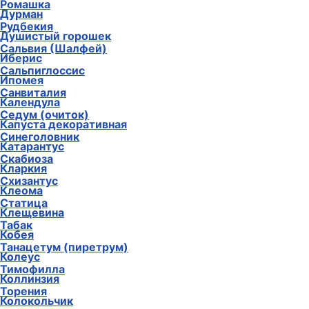
Ромашка
Дурман
Рудбекия
Душистый горошек
Сальвия (Шалфей)
Иберис
Сальпиглоссис
Ипомея
Санвиталия
Календула
Седум (очиток)
Капуста декоративная
Синеголовник
Катарантус
Скабиоза
Кларкия
Схизантус
Клеома
Статица
Клещевина
Табак
Кобея
Танацетум (пиретрум)
Колеус
Тимофилла
Коллинзия
Торения
Колокольчик