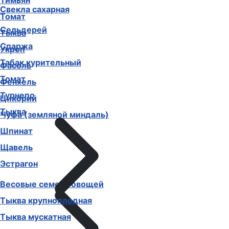
Тимьян
Свекла сахарная
Томат
Сельдерей
Тыква
Спаржа
Укроп
Табак курительный
Фасоль
Томат
Фенхель
Турнепс
Цикорий
Тыква
Чуфа (земляной миндаль)
Шпинат
Щавель
Эстрагон
Весовые семена овощей
Тыква крупноплодная
Тыква мускатная