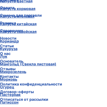
Доставка
Капуста цветная
Оплата
Капуста кормовая
Семена для торговли
Капуста японская
Розница
Капуста китайская
Справочник
Капуста савойская
Новости
Кориандр
Статьи
Кукуруза
О нас
Лук
Основатель
Мангольд (Свекла листовая)
Отзывы
Микрозелень
Контакты
Морковь
Политика конфиденциальности
Огурец
Договор-оферты
Пастернак
Отписаться от рассылки
Патиссон