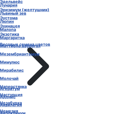
Эдельвейс
Лунария
Эризимум (желтушник)
Львиный зев
Эустома
Люпин
Эхинацея
Малопа
Экзотика
Маргаритка
Весовые семена цветов
Маттиола двурогая
Мезембриантемум
Мимулюс
Мирабилис
Молочай
Наперстянка
Агератум
Настурция
Адонис
Незабудка
Аквилегия
Немезия
Акроклинум