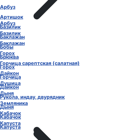
Арбуз
Артишок
Арбуз
Базилик
Базилик
Баклажан
Баклажан
Бобы
Горох
Брюква
Горчица сарептская (салатная)
Горох
Дайкон
Горчица
Душица
Дайкон
Дыня
Рукола, индау, двурядник
Земляника
Дыня
Кабачок
Кабачок
Капуста
Капуста