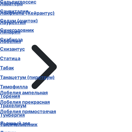
Сальпиглоссис
Лаватера
Санвиталия
Лакфиоль (Хейрантус)
Седум (очиток)
Лаурентия
Синеголовник
Линария
Скабиоза
Лобелия
Схизантус
Статица
Табак
Танацетум (пиретрум)
Тимофилла
Лобелия ампельная
Торения
Лобелия прекрасная
Трахелиум
Лобелия прямостоячая
Тунбергия
Львиный зев
Тысячелистник