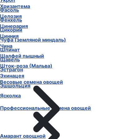
Укроп
Хризантема
Фасоль
Целозия
Фенхель
Цинерария
Цикорий
Цинния
Чуфа (земляной миндаль)
Чина
Шпинат
Шалфей пышный
Щавель
Шток-роза (Мальва)
Эстрагон
Эхинацея
Весовые семена овощей
Эшшольция
Ясколка
Профессиональные семена овощей
Амарант овощной