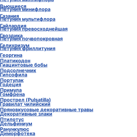
Вьющиеся
Петуния минифлора
Газания
Петуния мультифлора
Гайлардия
Петуния превосходнейшая
Гвоздика
Петуния почвопокровная
Гелихризум
Петуния фриллитуния
Георгина
Платикодон
Гиацинтовые бобы
Подсолнечник
Гипсофила
Портулак
Годеция
Примула
Гомфрена
Прострел (Pulsatilla)
Гравилат чилийский
Пряновкусовые декоративные травы
Декоративные злаки
Птилотус
Дельфиниум
Ранункулюс
Диморфотека