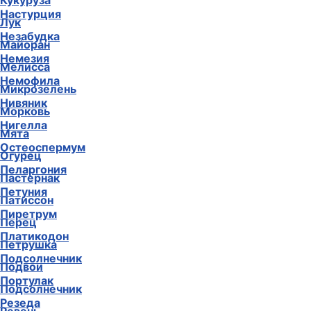
Кукуруза
Настурция
Лук
Незабудка
Майоран
Немезия
Мелисса
Немофила
Микрозелень
Нивяник
Морковь
Нигелла
Мята
Остеоспермум
Огурец
Пеларгония
Пастернак
Петуния
Патиссон
Пиретрум
Перец
Платикодон
Петрушка
Подсолнечник
Подвои
Портулак
Подсолнечник
Резеда