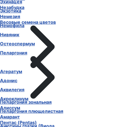
Эхинацея
Незабудка
Экзотика
Немезия
Весовые семена цветов
Немофила
Нивяник
Остеоспермум
Пеларгония
Агератум
Адонис
Аквилегия
Акроклинум
Пеларгония зональная
Алиссум
Пеларгония плющелистная
Амарант
Пентас (Pentas)
Анютины глазки (Виола