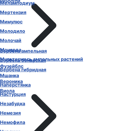
Вербена
Меламподиум
Мертензия
Мимулюс
Молодило
Молочай
Монарда
Вербена ампельная
Мультисмесь ампельных растений
Вербена бонарская
Фузейблс
Вербена гибридная
Мшанка
Вероника
Наперстянка
Виола
Настурция
Незабудка
Немезия
Немофила