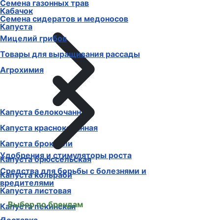
Семена газонных трав
Кабачок
Семена сидератов и медоносов
Капуста
Мицелий грибов
Товары для выращивания рассады
Агрохимия
Капуста белокочанная
Капуста краснокочанная
Капуста брокколи
Удобрения и стимуляторы роста
Капуста брюссельская
Средства для борьбы с болезнями и
Капуста кольраби
вредителями
Капуста листовая
Выбор по брендам
Капуста пекинская