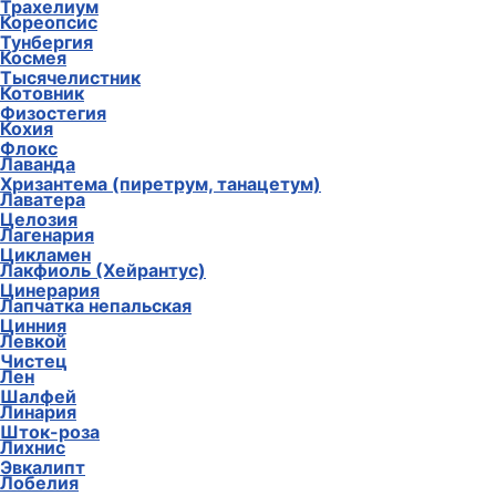
Трахелиум
Кореопсис
Тунбергия
Космея
Тысячелистник
Котовник
Физостегия
Кохия
Флокс
Лаванда
Хризантема (пиретрум, танацетум)
Лаватера
Целозия
Лагенария
Цикламен
Лакфиоль (Хейрантус)
Цинерария
Лапчатка непальская
Цинния
Левкой
Чистец
Лен
Шалфей
Линария
Шток-роза
Лихнис
Эвкалипт
Лобелия