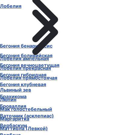
Лобелия
Бегония бенариенсис
Бегония боливийская
Лобелия ампельная
Бегония вечноцветущая
Лобелия прекрасная
Бегония гибридная
Лобелия прямостоячая
Бегония клубневая
Львиный зев
Брахикома
Люпин
Броваллия
Мак голостебельный
Ваточник (асклепиас)
Маргаритка
Вербаскум
Маттиола (Левкой)