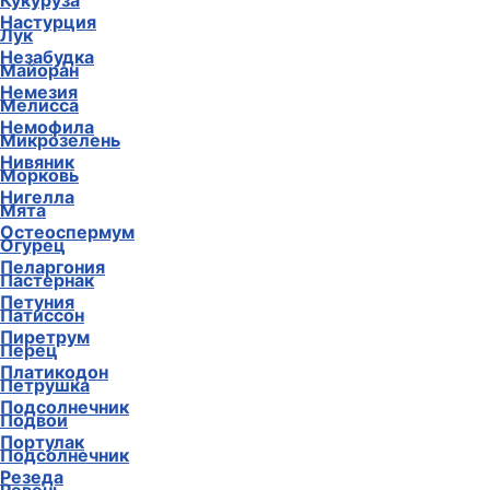
Кукуруза
Настурция
Лук
Незабудка
Майоран
Немезия
Мелисса
Немофила
Микрозелень
Нивяник
Морковь
Нигелла
Мята
Остеоспермум
Огурец
Пеларгония
Пастернак
Петуния
Патиссон
Пиретрум
Перец
Платикодон
Петрушка
Подсолнечник
Подвои
Портулак
Подсолнечник
Резеда