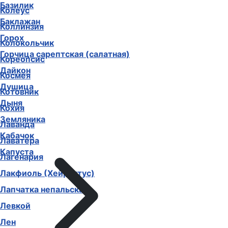
Базилик
Колеус
Баклажан
Коллинзия
Горох
Колокольчик
Горчица сарептская (салатная)
Кореопсис
Дайкон
Космея
Душица
Котовник
Дыня
Кохия
Земляника
Лаванда
Кабачок
Лаватера
Капуста
Лагенария
Лакфиоль (Хейрантус)
Лапчатка непальская
Левкой
Лен