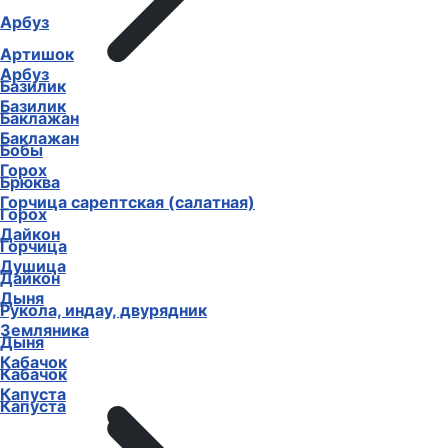
Арбуз
Артишок
Арбуз
Базилик
Базилик
Баклажан
Баклажан
Бобы
Горох
Брюква
Горчица сарептская (салатная)
Горох
Дайкон
Горчица
Душица
Дайкон
Дыня
Рукола, индау, двурядник
Земляника
Дыня
Кабачок
Кабачок
Капуста
Капуста