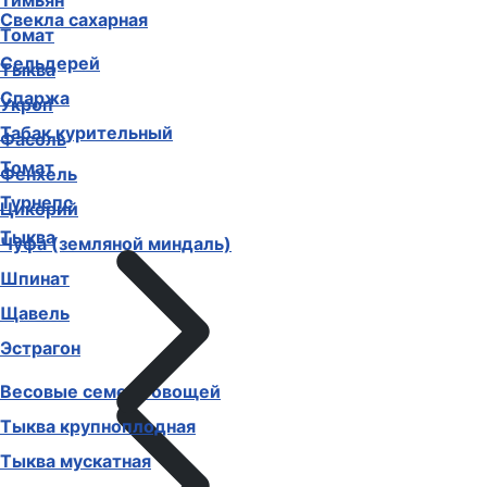
Тимьян
Свекла сахарная
Томат
Сельдерей
Тыква
Спаржа
Укроп
Табак курительный
Фасоль
Томат
Фенхель
Турнепс
Цикорий
Тыква
Чуфа (земляной миндаль)
Шпинат
Щавель
Эстрагон
Весовые семена овощей
Тыква крупноплодная
Тыква мускатная