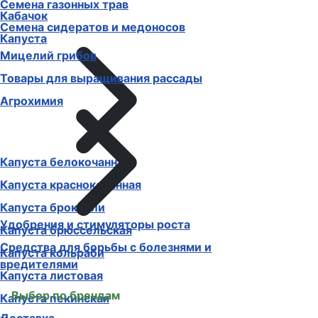
Семена газонных трав
Кабачок
Семена сидератов и медоносов
Капуста
Мицелий грибов
Товары для выращивания рассады
Агрохимия
Капуста белокочанная
Капуста краснокочанная
Капуста брокколи
Удобрения и стимуляторы роста
Капуста брюссельская
Средства для борьбы с болезнями и
Капуста кольраби
вредителями
Капуста листовая
Выбор по брендам
Капуста пекинская