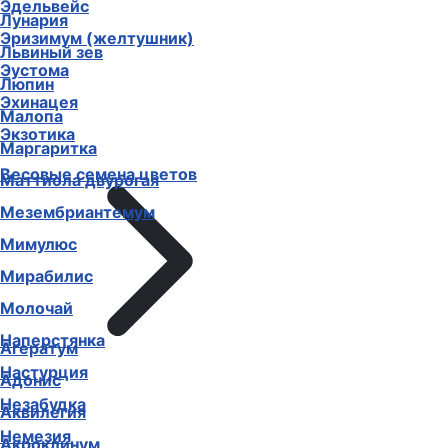
Эдельвейс
Лунария
Эризимум (желтушник)
Львиный зев
Эустома
Люпин
Эхинацея
Малопа
Экзотика
Маргаритка
Весовые семена цветов
Маттиола двурогая
Мезембриантемум
Мимулюс
Мирабилис
Молочай
Наперстянка
Агератум
Настурция
Адонис
Незабудка
Аквилегия
Немезия
Акроклинум