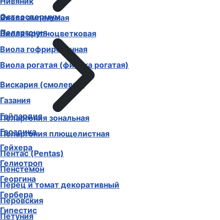
Нивяник
Остеоспермум
Виола ампельная
Пеларгония
Виола крупноцветковая
Виола гофрированная
Виола рогатая (фиалка рогатая)
Вискария (смолевка)
Газания
Гайлардия
Пеларгония зональная
Гвоздика
Пеларгония плющелистная
Гейхера
Пентас (Pentas)
Гелиотроп
Пенстемон
Георгина
Перец и томат декоративный
Гербера
Перовския
Гипестис
Петуния