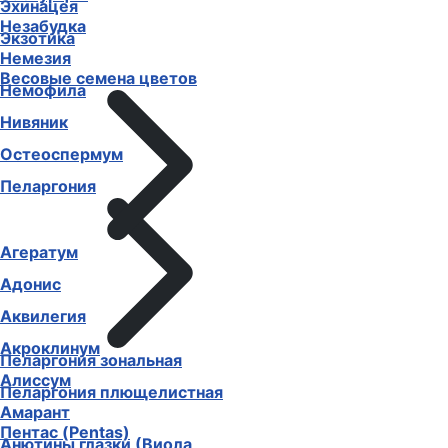
Эхинацея
Незабудка
Экзотика
Немезия
Весовые семена цветов
Немофила
Нивяник
Остеоспермум
Пеларгония
Агератум
Адонис
Аквилегия
Акроклинум
Пеларгония зональная
Алиссум
Пеларгония плющелистная
Амарант
Пентас (Pentas)
Анютины глазки (Виола