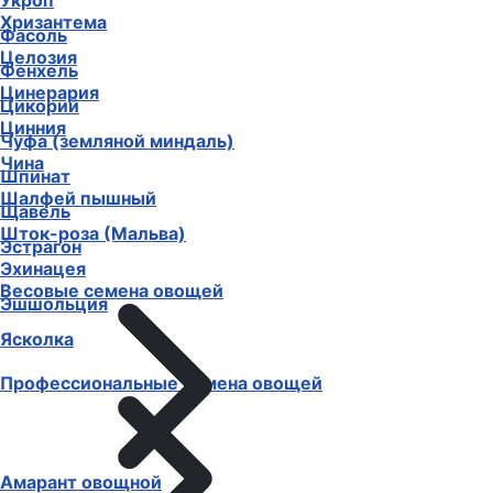
Укроп
Хризантема
Фасоль
Целозия
Фенхель
Цинерария
Цикорий
Цинния
Чуфа (земляной миндаль)
Чина
Шпинат
Шалфей пышный
Щавель
Шток-роза (Мальва)
Эстрагон
Эхинацея
Весовые семена овощей
Эшшольция
Ясколка
Профессиональные семена овощей
Амарант овощной