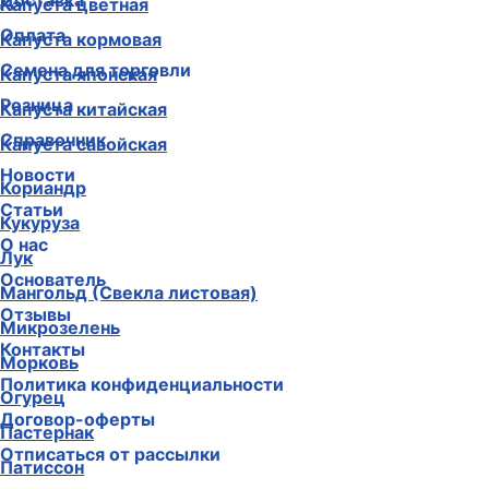
Доставка
Капуста цветная
Оплата
Капуста кормовая
Семена для торговли
Капуста японская
Розница
Капуста китайская
Справочник
Капуста савойская
Новости
Кориандр
Статьи
Кукуруза
О нас
Лук
Основатель
Мангольд (Свекла листовая)
Отзывы
Микрозелень
Контакты
Морковь
Политика конфиденциальности
Огурец
Договор-оферты
Пастернак
Отписаться от рассылки
Патиссон