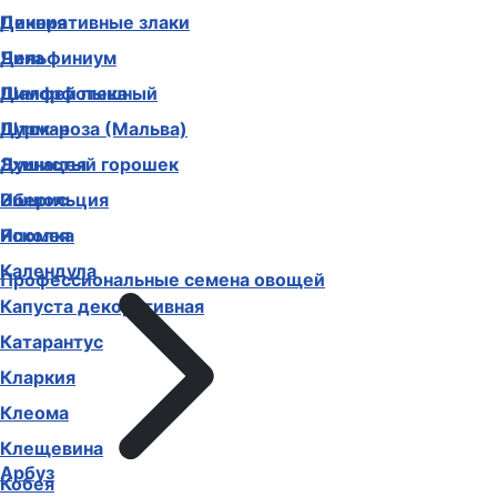
Декоративные злаки
Цинния
Дельфиниум
Чина
Диморфотека
Шалфей пышный
Дурман
Шток-роза (Мальва)
Душистый горошек
Эхинацея
Иберис
Эшшольция
Ипомея
Ясколка
Календула
Профессиональные семена овощей
Капуста декоративная
Катарантус
Кларкия
Клеома
Клещевина
Арбуз
Кобея