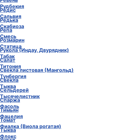
Ревень
Рудбекия
Редис
Сальвия
Редька
Скабиоза
Репа
Смесь
Розмарин
Статица
Рукола (Индау, Двурядник)
Табак
Салат
Титония
Свекла листовая (Мангольд)
Тунбергия
Свекла
Тыква
Сельдерей
Тысячелистник
Спаржа
Фасоль
Тимьян
Фацелия
Томат
Фиалка (Виола рогатая)
Тыква
Флокс