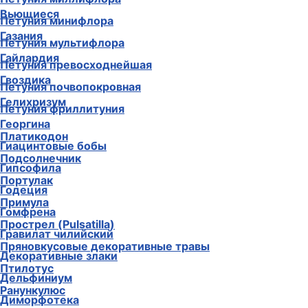
Вьющиеся
Петуния минифлора
Газания
Петуния мультифлора
Гайлардия
Петуния превосходнейшая
Гвоздика
Петуния почвопокровная
Гелихризум
Петуния фриллитуния
Георгина
Платикодон
Гиацинтовые бобы
Подсолнечник
Гипсофила
Портулак
Годеция
Примула
Гомфрена
Прострел (Pulsatilla)
Гравилат чилийский
Пряновкусовые декоративные травы
Декоративные злаки
Птилотус
Дельфиниум
Ранункулюс
Диморфотека