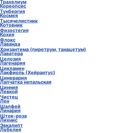
Трахелиум
Кореопсис
Тунбергия
Космея
Тысячелистник
Котовник
Физостегия
Кохия
Флокс
Лаванда
Хризантема (пиретрум, танацетум)
Лаватера
Целозия
Лагенария
Цикламен
Лакфиоль (Хейрантус)
Цинерария
Лапчатка непальская
Цинния
Левкой
Чистец
Лен
Шалфей
Линария
Шток-роза
Лихнис
Эвкалипт
Лобелия