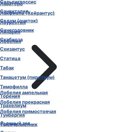
Сальпиглоссис
Лаватера
Санвиталия
Лакфиоль (Хейрантус)
Седум (очиток)
Лаурентия
Синеголовник
Линария
Скабиоза
Лобелия
Схизантус
Статица
Табак
Танацетум (пиретрум)
Тимофилла
Лобелия ампельная
Торения
Лобелия прекрасная
Трахелиум
Лобелия прямостоячая
Тунбергия
Львиный зев
Тысячелистник