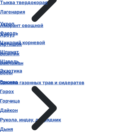
Тыква твердокорая
Лагенария
Укроп
Амарант овощной
Фасоль
Арбуз
Цикорий корневой
Артишок
Шпинат
Базилик
Щавель
Баклажан
Экзотика
Бобы
Брюква
Семена газонных трав и сидератов
Горох
Горчица
Дайкон
Рукола, индау, двурядник
Дыня