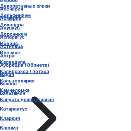
Декоративные злаки
Аренария
Дельфиниум
Армерия
Дихондра
Арункус
Дороникум
Аспарагус
Иберис
Астильба
Ирезине
Астра
Календула
Аубреция (Обриета)
Калибрахоа / петхоа
Бадан
Кальцеолярия
Бакопа
Камнеломка
Бальзамин
Капуста декоративная
Катарантус
Кларкия
Клеома