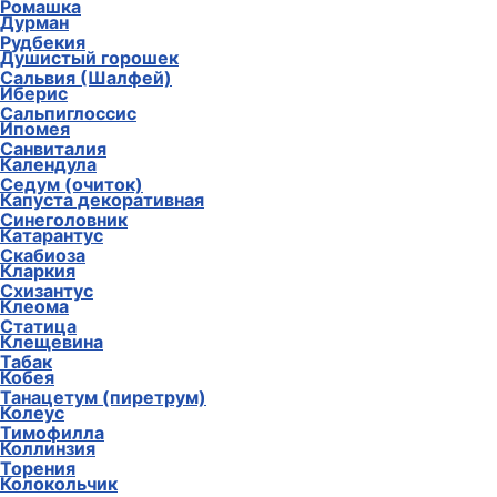
Ромашка
Дурман
Рудбекия
Душистый горошек
Сальвия (Шалфей)
Иберис
Сальпиглоссис
Ипомея
Санвиталия
Календула
Седум (очиток)
Капуста декоративная
Синеголовник
Катарантус
Скабиоза
Кларкия
Схизантус
Клеома
Статица
Клещевина
Табак
Кобея
Танацетум (пиретрум)
Колеус
Тимофилла
Коллинзия
Торения
Колокольчик