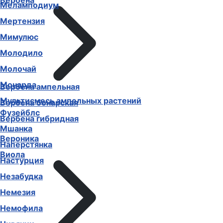
Вербена
Меламподиум
Мертензия
Мимулюс
Молодило
Молочай
Монарда
Вербена ампельная
Мультисмесь ампельных растений
Вербена бонарская
Фузейблс
Вербена гибридная
Мшанка
Вероника
Наперстянка
Виола
Настурция
Незабудка
Немезия
Немофила