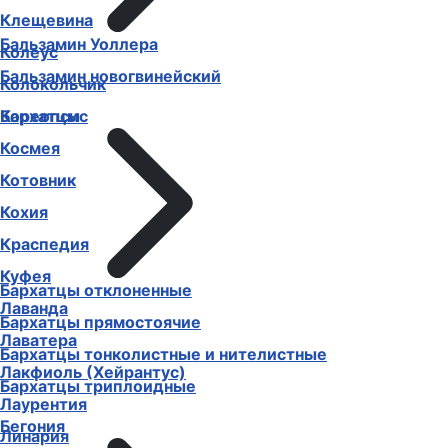
Клещевина
Бальзамин Уоллера
Колеус
Бальзамин новогвинейский
Колокольчик
Бархатцы
Кореопсис
Космея
Котовник
Кохия
Краспедия
Куфея
Бархатцы отклоненные
Лаванда
Бархатцы прямостоячие
Лаватера
Бархатцы тонколистные и нителистные
Лакфиоль (Хейрантус)
Бархатцы триплоидные
Лаурентия
Бегония
Линария