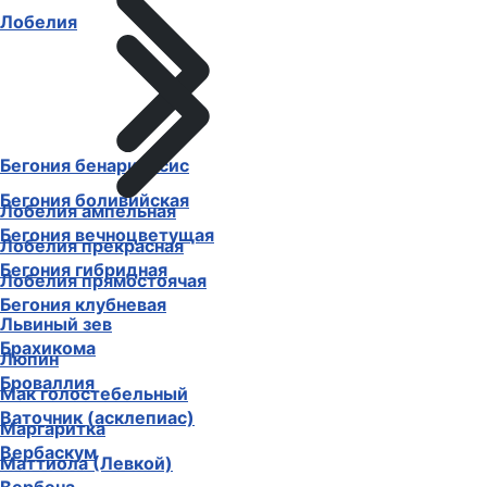
Лобелия
Бегония бенариенсис
Бегония боливийская
Лобелия ампельная
Бегония вечноцветущая
Лобелия прекрасная
Бегония гибридная
Лобелия прямостоячая
Бегония клубневая
Львиный зев
Брахикома
Люпин
Броваллия
Мак голостебельный
Ваточник (асклепиас)
Маргаритка
Вербаскум
Маттиола (Левкой)