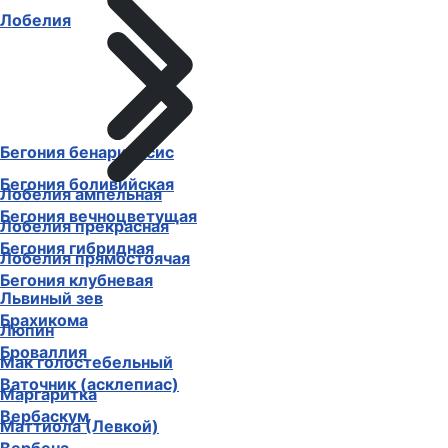
Лобелия
Бегония бенариенсис
Бегония боливийская
Лобелия ампельная
Бегония вечноцветущая
Лобелия прекрасная
Бегония гибридная
Лобелия прямостоячая
Бегония клубневая
Львиный зев
Брахикома
Люпин
Броваллия
Мак голостебельный
Ваточник (асклепиас)
Маргаритка
Вербаскум
Маттиола (Левкой)