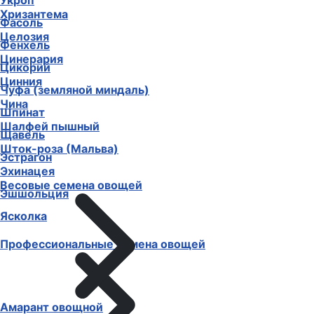
Укроп
Хризантема
Фасоль
Целозия
Фенхель
Цинерария
Цикорий
Цинния
Чуфа (земляной миндаль)
Чина
Шпинат
Шалфей пышный
Щавель
Шток-роза (Мальва)
Эстрагон
Эхинацея
Весовые семена овощей
Эшшольция
Ясколка
Профессиональные семена овощей
Амарант овощной