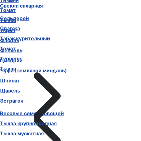
Тимьян
Свекла сахарная
Томат
Сельдерей
Тыква
Спаржа
Укроп
Табак курительный
Фасоль
Томат
Фенхель
Турнепс
Цикорий
Тыква
Чуфа (земляной миндаль)
Шпинат
Щавель
Эстрагон
Весовые семена овощей
Тыква крупноплодная
Тыква мускатная