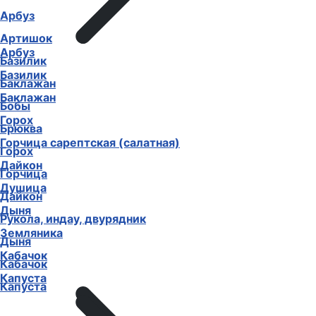
Арбуз
Артишок
Арбуз
Базилик
Базилик
Баклажан
Баклажан
Бобы
Горох
Брюква
Горчица сарептская (салатная)
Горох
Дайкон
Горчица
Душица
Дайкон
Дыня
Рукола, индау, двурядник
Земляника
Дыня
Кабачок
Кабачок
Капуста
Капуста