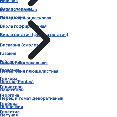
Нивяник
Остеоспермум
Виола ампельная
Пеларгония
Виола крупноцветковая
Виола гофрированная
Виола рогатая (фиалка рогатая)
Вискария (смолевка)
Газания
Гайлардия
Пеларгония зональная
Гвоздика
Пеларгония плющелистная
Гейхера
Пентас (Pentas)
Гелиотроп
Пенстемон
Георгина
Перец и томат декоративный
Гербера
Перовския
Гипестис
Петуния