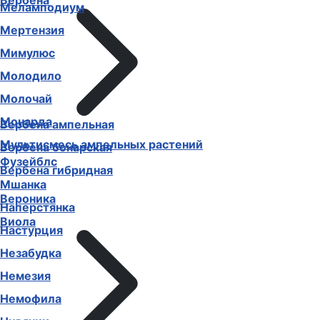
Вербена
Меламподиум
Мертензия
Мимулюс
Молодило
Молочай
Монарда
Вербена ампельная
Мультисмесь ампельных растений
Вербена бонарская
Фузейблс
Вербена гибридная
Мшанка
Вероника
Наперстянка
Виола
Настурция
Незабудка
Немезия
Немофила