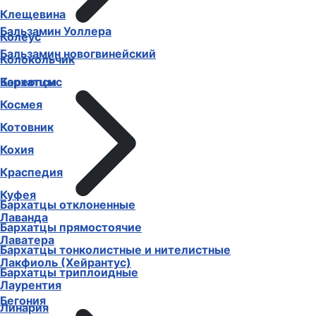
Клещевина
Бальзамин Уоллера
Колеус
Бальзамин новогвинейский
Колокольчик
Бархатцы
Кореопсис
Космея
Котовник
Кохия
Краспедия
Куфея
Бархатцы отклоненные
Лаванда
Бархатцы прямостоячие
Лаватера
Бархатцы тонколистные и нителистные
Лакфиоль (Хейрантус)
Бархатцы триплоидные
Лаурентия
Бегония
Линария