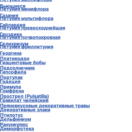
Вьющиеся
Петуния минифлора
Газания
Петуния мультифлора
Гайлардия
Петуния превосходнейшая
Гвоздика
Петуния почвопокровная
Гелихризум
Петуния фриллитуния
Георгина
Платикодон
Гиацинтовые бобы
Подсолнечник
Гипсофила
Портулак
Годеция
Примула
Гомфрена
Прострел (Pulsatilla)
Гравилат чилийский
Пряновкусовые декоративные травы
Декоративные злаки
Птилотус
Дельфиниум
Ранункулюс
Диморфотека