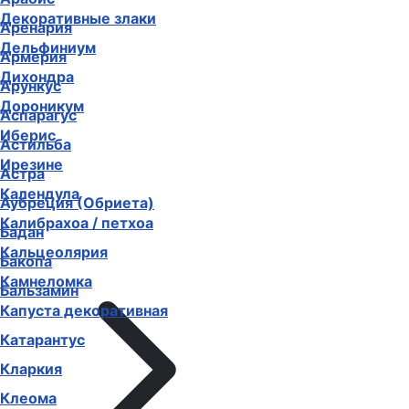
Декоративные злаки
Аренария
Дельфиниум
Армерия
Дихондра
Арункус
Дороникум
Аспарагус
Иберис
Астильба
Ирезине
Астра
Календула
Аубреция (Обриета)
Калибрахоа / петхоа
Бадан
Кальцеолярия
Бакопа
Камнеломка
Бальзамин
Капуста декоративная
Катарантус
Кларкия
Клеома