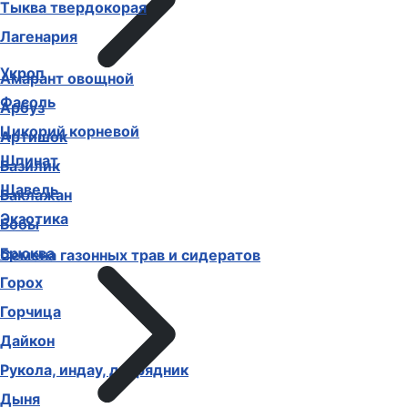
Тыква твердокорая
Лагенария
Укроп
Амарант овощной
Фасоль
Арбуз
Цикорий корневой
Артишок
Шпинат
Базилик
Щавель
Баклажан
Экзотика
Бобы
Брюква
Семена газонных трав и сидератов
Горох
Горчица
Дайкон
Рукола, индау, двурядник
Дыня