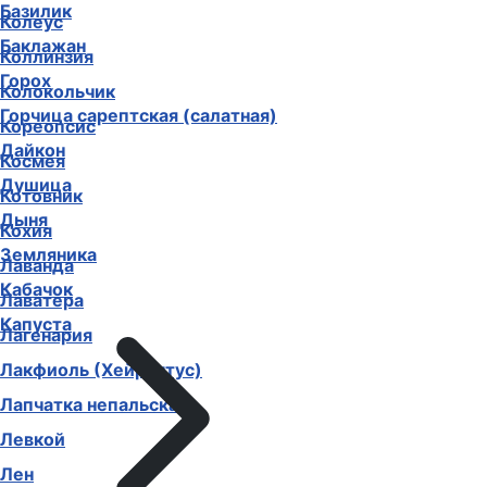
Базилик
Колеус
Баклажан
Коллинзия
Горох
Колокольчик
Горчица сарептская (салатная)
Кореопсис
Дайкон
Космея
Душица
Котовник
Дыня
Кохия
Земляника
Лаванда
Кабачок
Лаватера
Капуста
Лагенария
Лакфиоль (Хейрантус)
Лапчатка непальская
Левкой
Лен