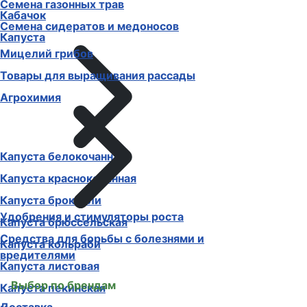
Семена газонных трав
Кабачок
Семена сидератов и медоносов
Капуста
Мицелий грибов
Товары для выращивания рассады
Агрохимия
Капуста белокочанная
Капуста краснокочанная
Капуста брокколи
Удобрения и стимуляторы роста
Капуста брюссельская
Средства для борьбы с болезнями и
Капуста кольраби
вредителями
Капуста листовая
Выбор по брендам
Капуста пекинская