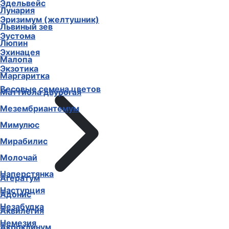
Эдельвейс
Лунария
Эризимум (желтушник)
Львиный зев
Эустома
Люпин
Эхинацея
Малопа
Экзотика
Маргаритка
Весовые семена цветов
Маттиола двурогая
Мезембриантемум
Мимулюс
Мирабилис
Молочай
Наперстянка
Агератум
Настурция
Адонис
Незабудка
Аквилегия
Немезия
Акроклинум