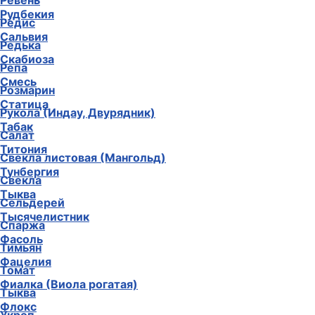
Ревень
Рудбекия
Редис
Сальвия
Редька
Скабиоза
Репа
Смесь
Розмарин
Статица
Рукола (Индау, Двурядник)
Табак
Салат
Титония
Свекла листовая (Мангольд)
Тунбергия
Свекла
Тыква
Сельдерей
Тысячелистник
Спаржа
Фасоль
Тимьян
Фацелия
Томат
Фиалка (Виола рогатая)
Тыква
Флокс