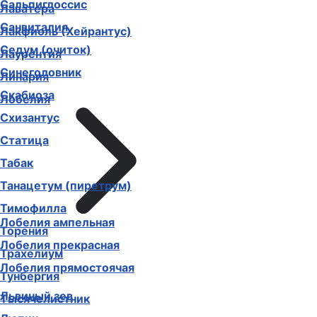
Сальпиглоссис
Лаватера
Санвиталия
Лакфиоль (Хейрантус)
Седум (очиток)
Лаурентия
Синеголовник
Линария
Скабиоза
Лобелия
Схизантус
Статица
Табак
Танацетум (пиретрум)
Тимофилла
Лобелия ампельная
Торения
Лобелия прекрасная
Трахелиум
Лобелия прямостоячая
Тунбергия
Львиный зев
Тысячелистник