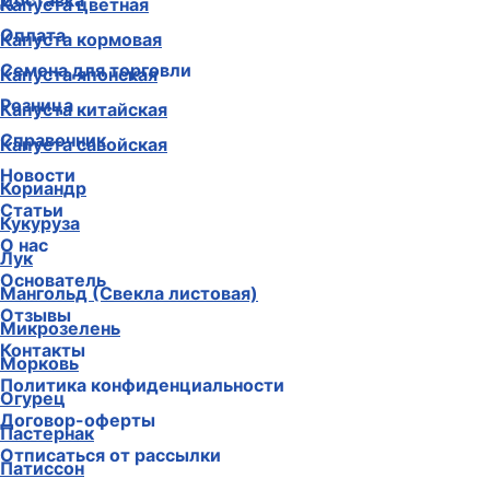
Доставка
Капуста цветная
Оплата
Капуста кормовая
Семена для торговли
Капуста японская
Розница
Капуста китайская
Справочник
Капуста савойская
Новости
Кориандр
Статьи
Кукуруза
О нас
Лук
Основатель
Мангольд (Свекла листовая)
Отзывы
Микрозелень
Контакты
Морковь
Политика конфиденциальности
Огурец
Договор-оферты
Пастернак
Отписаться от рассылки
Патиссон