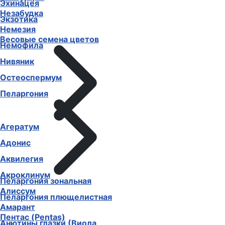
Эхинацея
Незабудка
Экзотика
Немезия
Весовые семена цветов
Немофила
Нивяник
Остеоспермум
Пеларгония
Агератум
Адонис
Аквилегия
Акроклинум
Пеларгония зональная
Алиссум
Пеларгония плющелистная
Амарант
Пентас (Pentas)
Анютины глазки (Виола