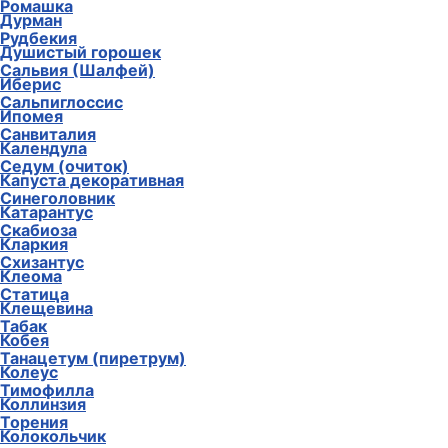
Ромашка
Дурман
Рудбекия
Душистый горошек
Сальвия (Шалфей)
Иберис
Сальпиглоссис
Ипомея
Санвиталия
Календула
Седум (очиток)
Капуста декоративная
Синеголовник
Катарантус
Скабиоза
Кларкия
Схизантус
Клеома
Статица
Клещевина
Табак
Кобея
Танацетум (пиретрум)
Колеус
Тимофилла
Коллинзия
Торения
Колокольчик