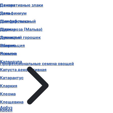
Декоративные злаки
Цинния
Дельфиниум
Чина
Диморфотека
Шалфей пышный
Дурман
Шток-роза (Мальва)
Душистый горошек
Эхинацея
Иберис
Эшшольция
Ипомея
Ясколка
Календула
Профессиональные семена овощей
Капуста декоративная
Катарантус
Кларкия
Клеома
Клещевина
Арбуз
Кобея