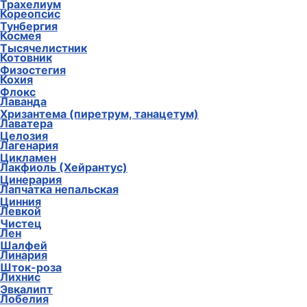
Трахелиум
Кореопсис
Тунбергия
Космея
Тысячелистник
Котовник
Физостегия
Кохия
Флокс
Лаванда
Хризантема (пиретрум, танацетум)
Лаватера
Целозия
Лагенария
Цикламен
Лакфиоль (Хейрантус)
Цинерария
Лапчатка непальская
Цинния
Левкой
Чистец
Лен
Шалфей
Линария
Шток-роза
Лихнис
Эвкалипт
Лобелия