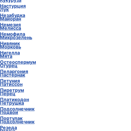
Кукуруза
Настурция
Лук
Незабудка
Майоран
Немезия
Мелисса
Немофила
Микрозелень
Нивяник
Морковь
Нигелла
Мята
Остеоспермум
Огурец
Пеларгония
Пастернак
Петуния
Патиссон
Пиретрум
Перец
Платикодон
Петрушка
Подсолнечник
Подвои
Портулак
Подсолнечник
Резеда