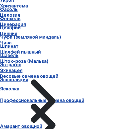
Укроп
Хризантема
Фасоль
Целозия
Фенхель
Цинерария
Цикорий
Цинния
Чуфа (земляной миндаль)
Чина
Шпинат
Шалфей пышный
Щавель
Шток-роза (Мальва)
Эстрагон
Эхинацея
Весовые семена овощей
Эшшольция
Ясколка
Профессиональные семена овощей
Амарант овощной