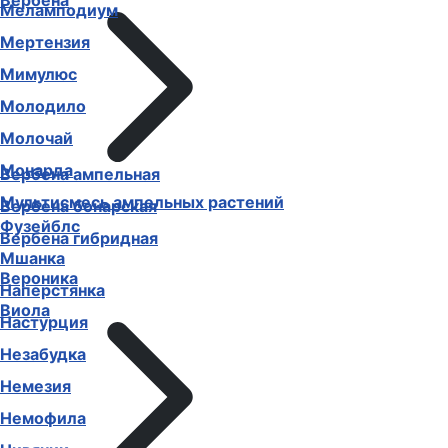
Вербена
Меламподиум
Мертензия
Мимулюс
Молодило
Молочай
Монарда
Вербена ампельная
Мультисмесь ампельных растений
Вербена бонарская
Фузейблс
Вербена гибридная
Мшанка
Вероника
Наперстянка
Виола
Настурция
Незабудка
Немезия
Немофила