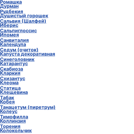
Ромашка
Дурман
Рудбекия
Душистый горошек
Сальвия (Шалфей)
Иберис
Сальпиглоссис
Ипомея
Санвиталия
Календула
Седум (очиток)
Капуста декоративная
Синеголовник
Катарантус
Скабиоза
Кларкия
Схизантус
Клеома
Статица
Клещевина
Табак
Кобея
Танацетум (пиретрум)
Колеус
Тимофилла
Коллинзия
Торения
Колокольчик