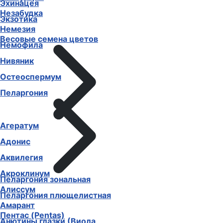
Эхинацея
Незабудка
Экзотика
Немезия
Весовые семена цветов
Немофила
Нивяник
Остеоспермум
Пеларгония
Агератум
Адонис
Аквилегия
Акроклинум
Пеларгония зональная
Алиссум
Пеларгония плющелистная
Амарант
Пентас (Pentas)
Анютины глазки (Виола