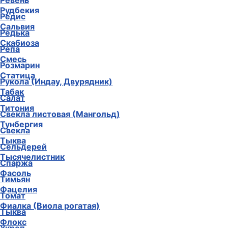
Ревень
Рудбекия
Редис
Сальвия
Редька
Скабиоза
Репа
Смесь
Розмарин
Статица
Рукола (Индау, Двурядник)
Табак
Салат
Титония
Свекла листовая (Мангольд)
Тунбергия
Свекла
Тыква
Сельдерей
Тысячелистник
Спаржа
Фасоль
Тимьян
Фацелия
Томат
Фиалка (Виола рогатая)
Тыква
Флокс