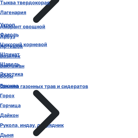
Тыква твердокорая
Лагенария
Укроп
Амарант овощной
Фасоль
Арбуз
Цикорий корневой
Артишок
Шпинат
Базилик
Щавель
Баклажан
Экзотика
Бобы
Брюква
Семена газонных трав и сидератов
Горох
Горчица
Дайкон
Рукола, индау, двурядник
Дыня