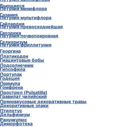
Вьющиеся
Петуния минифлора
Газания
Петуния мультифлора
Гайлардия
Петуния превосходнейшая
Гвоздика
Петуния почвопокровная
Гелихризум
Петуния фриллитуния
Георгина
Платикодон
Гиацинтовые бобы
Подсолнечник
Гипсофила
Портулак
Годеция
Примула
Гомфрена
Прострел (Pulsatilla)
Гравилат чилийский
Пряновкусовые декоративные травы
Декоративные злаки
Птилотус
Дельфиниум
Ранункулюс
Диморфотека