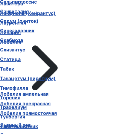
Сальпиглоссис
Лаватера
Санвиталия
Лакфиоль (Хейрантус)
Седум (очиток)
Лаурентия
Синеголовник
Линария
Скабиоза
Лобелия
Схизантус
Статица
Табак
Танацетум (пиретрум)
Тимофилла
Лобелия ампельная
Торения
Лобелия прекрасная
Трахелиум
Лобелия прямостоячая
Тунбергия
Львиный зев
Тысячелистник