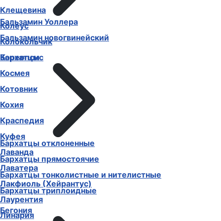
Клещевина
Бальзамин Уоллера
Колеус
Бальзамин новогвинейский
Колокольчик
Бархатцы
Кореопсис
Космея
Котовник
Кохия
Краспедия
Куфея
Бархатцы отклоненные
Лаванда
Бархатцы прямостоячие
Лаватера
Бархатцы тонколистные и нителистные
Лакфиоль (Хейрантус)
Бархатцы триплоидные
Лаурентия
Бегония
Линария