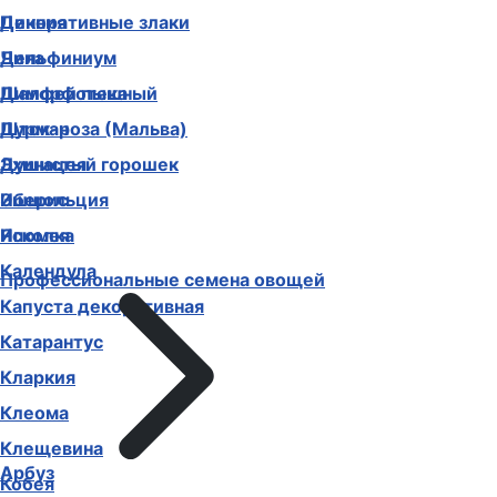
Декоративные злаки
Цинния
Дельфиниум
Чина
Диморфотека
Шалфей пышный
Дурман
Шток-роза (Мальва)
Душистый горошек
Эхинацея
Иберис
Эшшольция
Ипомея
Ясколка
Календула
Профессиональные семена овощей
Капуста декоративная
Катарантус
Кларкия
Клеома
Клещевина
Арбуз
Кобея