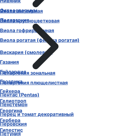
Нивяник
Остеоспермум
Виола ампельная
Пеларгония
Виола крупноцветковая
Виола гофрированная
Виола рогатая (фиалка рогатая)
Вискария (смолевка)
Газания
Гайлардия
Пеларгония зональная
Гвоздика
Пеларгония плющелистная
Гейхера
Пентас (Pentas)
Гелиотроп
Пенстемон
Георгина
Перец и томат декоративный
Гербера
Перовския
Гипестис
Петуния