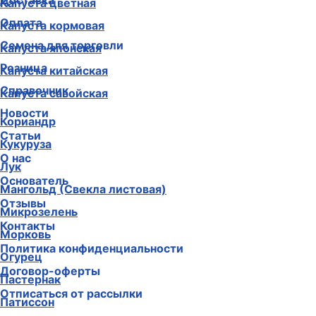
Доставка
Капуста цветная
Оплата
Капуста кормовая
Семена для торговли
Капуста японская
Розница
Капуста китайская
Справочник
Капуста савойская
Новости
Кориандр
Статьи
Кукуруза
О нас
Лук
Основатель
Мангольд (Свекла листовая)
Отзывы
Микрозелень
Контакты
Морковь
Политика конфиденциальности
Огурец
Договор-оферты
Пастернак
Отписаться от рассылки
Патиссон