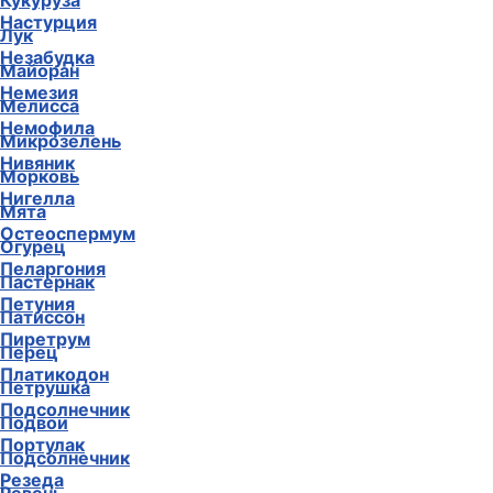
Кукуруза
Настурция
Лук
Незабудка
Майоран
Немезия
Мелисса
Немофила
Микрозелень
Нивяник
Морковь
Нигелла
Мята
Остеоспермум
Огурец
Пеларгония
Пастернак
Петуния
Патиссон
Пиретрум
Перец
Платикодон
Петрушка
Подсолнечник
Подвои
Портулак
Подсолнечник
Резеда