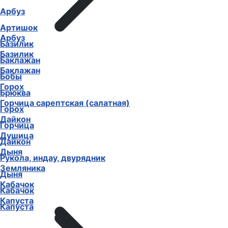
Арбуз
Артишок
Арбуз
Базилик
Базилик
Баклажан
Баклажан
Бобы
Горох
Брюква
Горчица сарептская (салатная)
Горох
Дайкон
Горчица
Душица
Дайкон
Дыня
Рукола, индау, двурядник
Земляника
Дыня
Кабачок
Кабачок
Капуста
Капуста