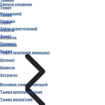
Тимьян
Свекла сахарная
Томат
Сельдерей
Тыква
Спаржа
Укроп
Табак курительный
Фасоль
Томат
Фенхель
Турнепс
Цикорий
Тыква
Чуфа (земляной миндаль)
Шпинат
Щавель
Эстрагон
Весовые семена овощей
Тыква крупноплодная
Тыква мускатная