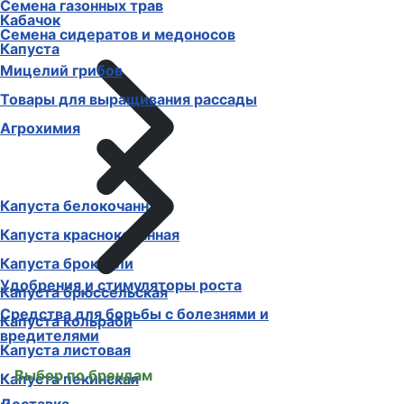
Семена газонных трав
Кабачок
Семена сидератов и медоносов
Капуста
Мицелий грибов
Товары для выращивания рассады
Агрохимия
Капуста белокочанная
Капуста краснокочанная
Капуста брокколи
Удобрения и стимуляторы роста
Капуста брюссельская
Средства для борьбы с болезнями и
Капуста кольраби
вредителями
Капуста листовая
Выбор по брендам
Капуста пекинская