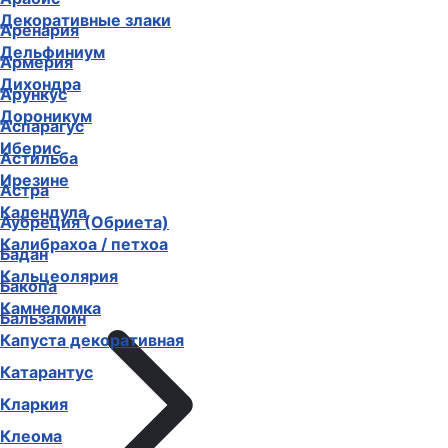
Декоративные злаки
Аренария
Дельфиниум
Армерия
Дихондра
Арункус
Дороникум
Аспарагус
Иберис
Астильба
Ирезине
Астра
Календула
Аубреция (Обриета)
Калибрахоа / петхоа
Бадан
Кальцеолярия
Бакопа
Камнеломка
Бальзамин
Капуста декоративная
Катарантус
Кларкия
Клеома