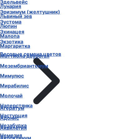
Эдельвейс
Лунария
Эризимум (желтушник)
Львиный зев
Эустома
Люпин
Эхинацея
Малопа
Экзотика
Маргаритка
Весовые семена цветов
Маттиола двурогая
Мезембриантемум
Мимулюс
Мирабилис
Молочай
Наперстянка
Агератум
Настурция
Адонис
Незабудка
Аквилегия
Немезия
Акроклинум