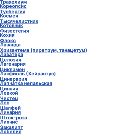
Трахелиум
Кореопсис
Тунбергия
Космея
Тысячелистник
Котовник
Физостегия
Кохия
Флокс
Лаванда
Хризантема (пиретрум, танацетум)
Лаватера
Целозия
Лагенария
Цикламен
Лакфиоль (Хейрантус)
Цинерария
Лапчатка непальская
Цинния
Левкой
Чистец
Лен
Шалфей
Линария
Шток-роза
Лихнис
Эвкалипт
Лобелия