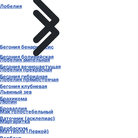
Лобелия
Бегония бенариенсис
Бегония боливийская
Лобелия ампельная
Бегония вечноцветущая
Лобелия прекрасная
Бегония гибридная
Лобелия прямостоячая
Бегония клубневая
Львиный зев
Брахикома
Люпин
Броваллия
Мак голостебельный
Ваточник (асклепиас)
Маргаритка
Вербаскум
Маттиола (Левкой)