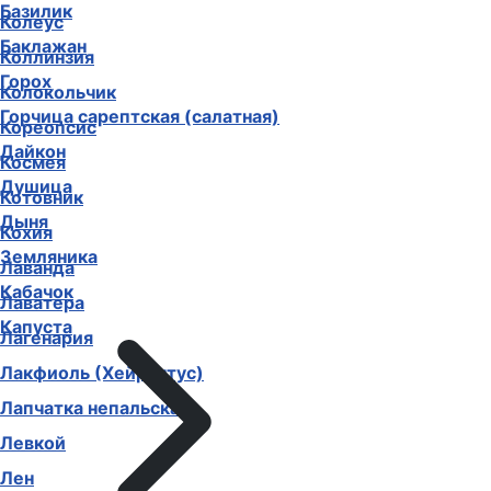
Базилик
Колеус
Баклажан
Коллинзия
Горох
Колокольчик
Горчица сарептская (салатная)
Кореопсис
Дайкон
Космея
Душица
Котовник
Дыня
Кохия
Земляника
Лаванда
Кабачок
Лаватера
Капуста
Лагенария
Лакфиоль (Хейрантус)
Лапчатка непальская
Левкой
Лен