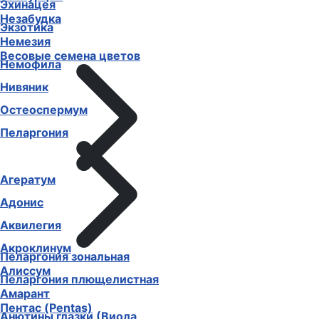
Эхинацея
Незабудка
Экзотика
Немезия
Весовые семена цветов
Немофила
Нивяник
Остеоспермум
Пеларгония
Агератум
Адонис
Аквилегия
Акроклинум
Пеларгония зональная
Алиссум
Пеларгония плющелистная
Амарант
Пентас (Pentas)
Анютины глазки (Виола