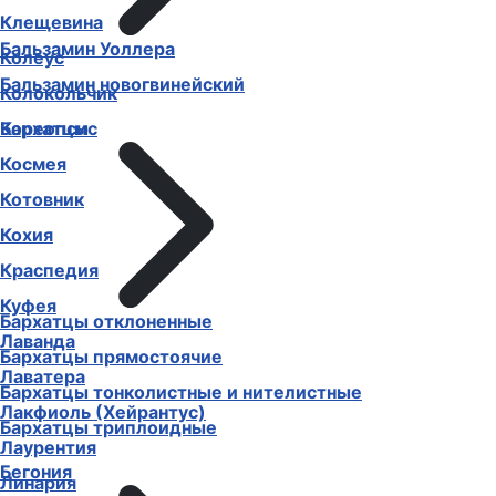
Клещевина
Бальзамин Уоллера
Колеус
Бальзамин новогвинейский
Колокольчик
Бархатцы
Кореопсис
Космея
Котовник
Кохия
Краспедия
Куфея
Бархатцы отклоненные
Лаванда
Бархатцы прямостоячие
Лаватера
Бархатцы тонколистные и нителистные
Лакфиоль (Хейрантус)
Бархатцы триплоидные
Лаурентия
Бегония
Линария