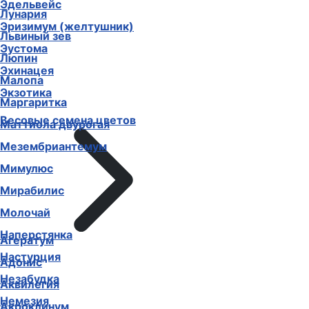
Эдельвейс
Лунария
Эризимум (желтушник)
Львиный зев
Эустома
Люпин
Эхинацея
Малопа
Экзотика
Маргаритка
Весовые семена цветов
Маттиола двурогая
Мезембриантемум
Мимулюс
Мирабилис
Молочай
Наперстянка
Агератум
Настурция
Адонис
Незабудка
Аквилегия
Немезия
Акроклинум