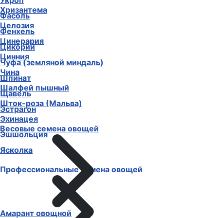
Укроп
Хризантема
Фасоль
Целозия
Фенхель
Цинерария
Цикорий
Цинния
Чуфа (земляной миндаль)
Чина
Шпинат
Шалфей пышный
Щавель
Шток-роза (Мальва)
Эстрагон
Эхинацея
Весовые семена овощей
Эшшольция
Ясколка
Профессиональные семена овощей
Амарант овощной