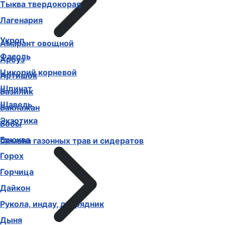
Тыква твердокорая
Лагенария
Укроп
Амарант овощной
Фасоль
Арбуз
Цикорий корневой
Артишок
Шпинат
Базилик
Щавель
Баклажан
Экзотика
Бобы
Брюква
Семена газонных трав и сидератов
Горох
Горчица
Дайкон
Рукола, индау, двурядник
Дыня