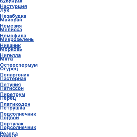
Кукуруза
Настурция
Лук
Незабудка
Майоран
Немезия
Мелисса
Немофила
Микрозелень
Нивяник
Морковь
Нигелла
Мята
Остеоспермум
Огурец
Пеларгония
Пастернак
Петуния
Патиссон
Пиретрум
Перец
Платикодон
Петрушка
Подсолнечник
Подвои
Портулак
Подсолнечник
Резеда