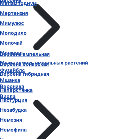
Вербена
Меламподиум
Мертензия
Мимулюс
Молодило
Молочай
Монарда
Вербена ампельная
Мультисмесь ампельных растений
Вербена бонарская
Фузейблс
Вербена гибридная
Мшанка
Вероника
Наперстянка
Виола
Настурция
Незабудка
Немезия
Немофила