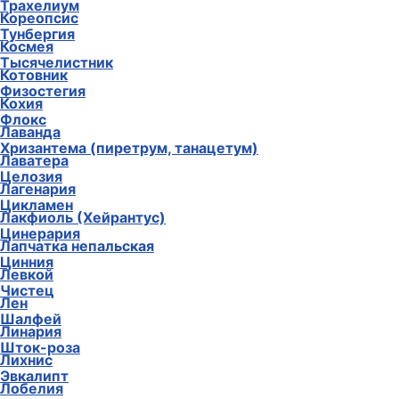
Трахелиум
Кореопсис
Тунбергия
Космея
Тысячелистник
Котовник
Физостегия
Кохия
Флокс
Лаванда
Хризантема (пиретрум, танацетум)
Лаватера
Целозия
Лагенария
Цикламен
Лакфиоль (Хейрантус)
Цинерария
Лапчатка непальская
Цинния
Левкой
Чистец
Лен
Шалфей
Линария
Шток-роза
Лихнис
Эвкалипт
Лобелия