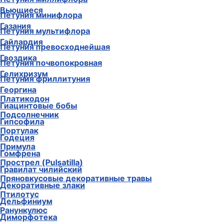
Вьющиеся
Петуния минифлора
Газания
Петуния мультифлора
Гайлардия
Петуния превосходнейшая
Гвоздика
Петуния почвопокровная
Гелихризум
Петуния фриллитуния
Георгина
Платикодон
Гиацинтовые бобы
Подсолнечник
Гипсофила
Портулак
Годеция
Примула
Гомфрена
Прострел (Pulsatilla)
Гравилат чилийский
Пряновкусовые декоративные травы
Декоративные злаки
Птилотус
Дельфиниум
Ранункулюс
Диморфотека