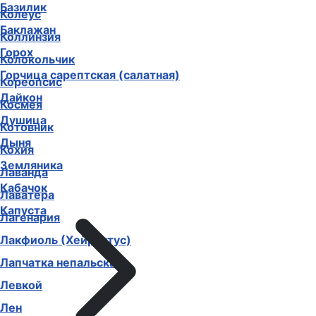
Базилик
Колеус
Баклажан
Коллинзия
Горох
Колокольчик
Горчица сарептская (салатная)
Кореопсис
Дайкон
Космея
Душица
Котовник
Дыня
Кохия
Земляника
Лаванда
Кабачок
Лаватера
Капуста
Лагенария
Лакфиоль (Хейрантус)
Лапчатка непальская
Левкой
Лен