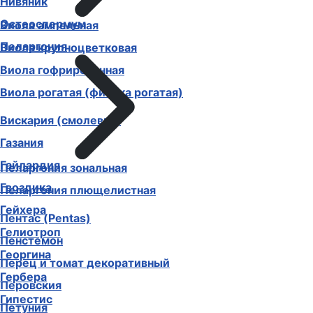
Нивяник
Остеоспермум
Виола ампельная
Пеларгония
Виола крупноцветковая
Виола гофрированная
Виола рогатая (фиалка рогатая)
Вискария (смолевка)
Газания
Гайлардия
Пеларгония зональная
Гвоздика
Пеларгония плющелистная
Гейхера
Пентас (Pentas)
Гелиотроп
Пенстемон
Георгина
Перец и томат декоративный
Гербера
Перовския
Гипестис
Петуния