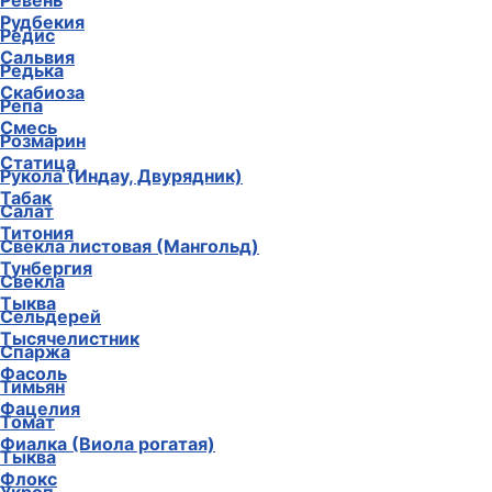
Ревень
Рудбекия
Редис
Сальвия
Редька
Скабиоза
Репа
Смесь
Розмарин
Статица
Рукола (Индау, Двурядник)
Табак
Салат
Титония
Свекла листовая (Мангольд)
Тунбергия
Свекла
Тыква
Сельдерей
Тысячелистник
Спаржа
Фасоль
Тимьян
Фацелия
Томат
Фиалка (Виола рогатая)
Тыква
Флокс