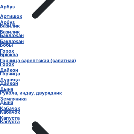
Арбуз
Артишок
Арбуз
Базилик
Базилик
Баклажан
Баклажан
Бобы
Горох
Брюква
Горчица сарептская (салатная)
Горох
Дайкон
Горчица
Душица
Дайкон
Дыня
Рукола, индау, двурядник
Земляника
Дыня
Кабачок
Кабачок
Капуста
Капуста