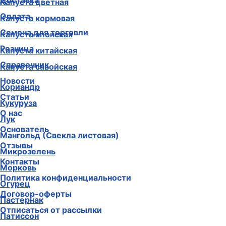
Доставка
Капуста цветная
Оплата
Капуста кормовая
Семена для торговли
Капуста японская
Розница
Капуста китайская
Справочник
Капуста савойская
Новости
Кориандр
Статьи
Кукуруза
О нас
Лук
Основатель
Мангольд (Свекла листовая)
Отзывы
Микрозелень
Контакты
Морковь
Политика конфиденциальности
Огурец
Договор-оферты
Пастернак
Отписаться от рассылки
Патиссон