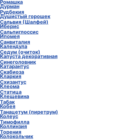
Ромашка
Дурман
Рудбекия
Душистый горошек
Сальвия (Шалфей)
Иберис
Сальпиглоссис
Ипомея
Санвиталия
Календула
Седум (очиток)
Капуста декоративная
Синеголовник
Катарантус
Скабиоза
Кларкия
Схизантус
Клеома
Статица
Клещевина
Табак
Кобея
Танацетум (пиретрум)
Колеус
Тимофилла
Коллинзия
Торения
Колокольчик