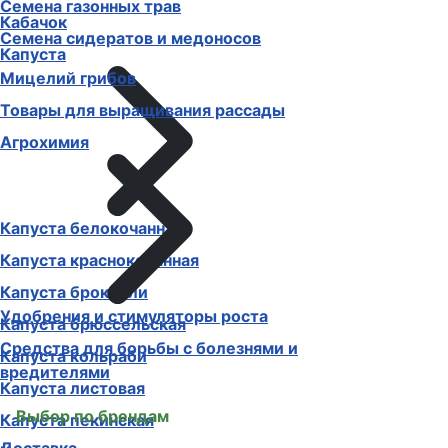
Семена газонных трав
Кабачок
Семена сидератов и медоносов
Капуста
Мицелий грибов
Товары для выращивания рассады
Агрохимия
Капуста белокочанная
Капуста краснокочанная
Капуста брокколи
Удобрения и стимуляторы роста
Капуста брюссельская
Средства для борьбы с болезнями и
Капуста кольраби
вредителями
Капуста листовая
Выбор по брендам
Капуста пекинская