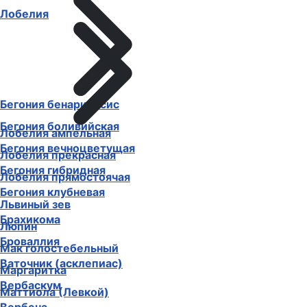
Лобелия
Бегония бенариенсис
Бегония боливийская
Лобелия ампельная
Бегония вечноцветущая
Лобелия прекрасная
Бегония гибридная
Лобелия прямостоячая
Бегония клубневая
Львиный зев
Брахикома
Люпин
Броваллия
Мак голостебельный
Ваточник (асклепиас)
Маргаритка
Вербаскум
Маттиола (Левкой)