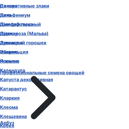
Декоративные злаки
Цинния
Дельфиниум
Чина
Диморфотека
Шалфей пышный
Дурман
Шток-роза (Мальва)
Душистый горошек
Эхинацея
Иберис
Эшшольция
Ипомея
Ясколка
Календула
Профессиональные семена овощей
Капуста декоративная
Катарантус
Кларкия
Клеома
Клещевина
Арбуз
Кобея