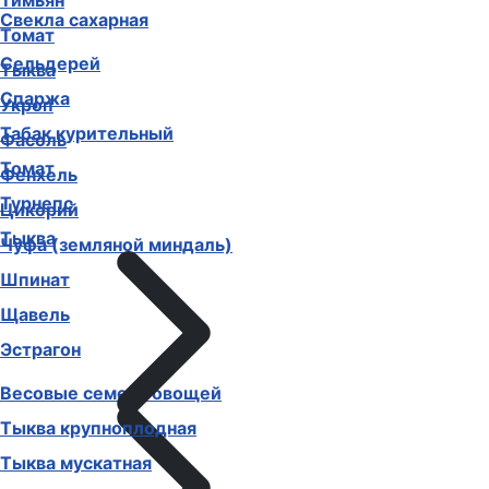
Тимьян
Свекла сахарная
Томат
Сельдерей
Тыква
Спаржа
Укроп
Табак курительный
Фасоль
Томат
Фенхель
Турнепс
Цикорий
Тыква
Чуфа (земляной миндаль)
Шпинат
Щавель
Эстрагон
Весовые семена овощей
Тыква крупноплодная
Тыква мускатная