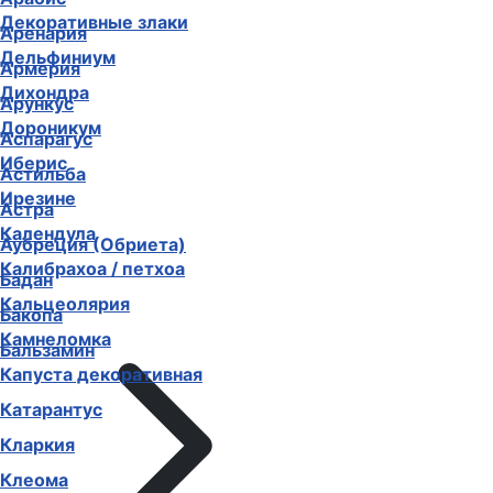
Декоративные злаки
Аренария
Дельфиниум
Армерия
Дихондра
Арункус
Дороникум
Аспарагус
Иберис
Астильба
Ирезине
Астра
Календула
Аубреция (Обриета)
Калибрахоа / петхоа
Бадан
Кальцеолярия
Бакопа
Камнеломка
Бальзамин
Капуста декоративная
Катарантус
Кларкия
Клеома