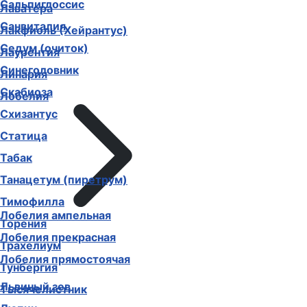
Сальпиглоссис
Лаватера
Санвиталия
Лакфиоль (Хейрантус)
Седум (очиток)
Лаурентия
Синеголовник
Линария
Скабиоза
Лобелия
Схизантус
Статица
Табак
Танацетум (пиретрум)
Тимофилла
Лобелия ампельная
Торения
Лобелия прекрасная
Трахелиум
Лобелия прямостоячая
Тунбергия
Львиный зев
Тысячелистник