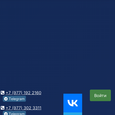
+7 (977) 192 2160
Войти
Tеlegrаm
+7 (977) 302 3311
Tеlegrаm