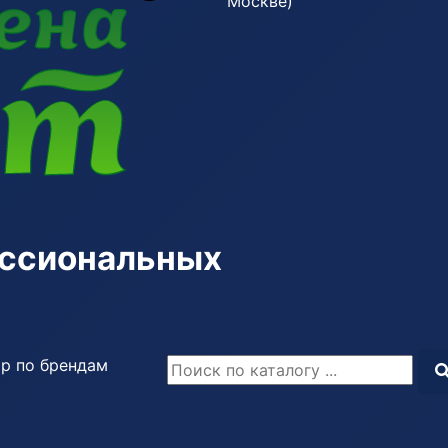
Москве)
ессиональных
р по брендам