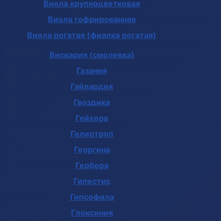
Виола крупноцветковая
Виола гофрированная
Виола рогатая (фиалка рогатая)
Вискария (смолевка)
Газания
Гайлардия
Гвоздика
Гейхера
Гелиотроп
Георгина
Гербера
Гипестис
Гипсофила
Глоксиния