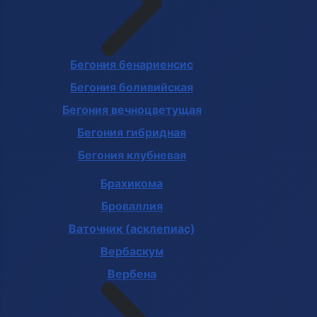
Бегония бенариенсис
Бегония боливийская
Бегония вечноцветущая
Бегония гибридная
Бегония клубневая
Брахикома
Броваллия
Ваточник (асклепиас)
Вербаскум
Вербена