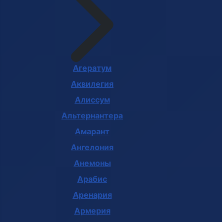
Агератум
Аквилегия
Алиссум
Альтернантера
Амарант
Ангелония
Анемоны
Арабис
Аренария
Армерия