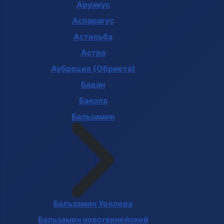
Арункус
Аспарагус
Астильба
Астра
Аубреция (Обриета)
Бадан
Бакопа
Бальзамин
Бальзамин Уоллера
Бальзамин новогвинейский