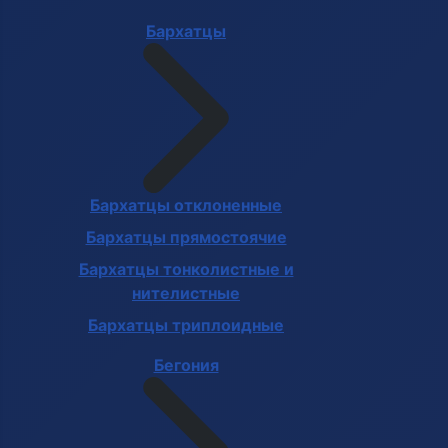
Бархатцы
Бархатцы отклоненные
Бархатцы прямостоячие
Бархатцы тонколистные и
нителистные
Бархатцы триплоидные
Бегония