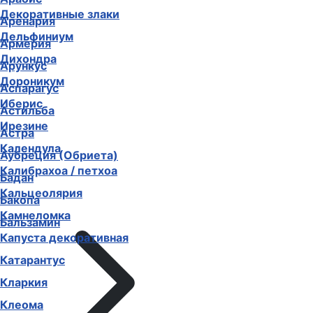
Декоративные злаки
Аренария
Дельфиниум
Армерия
Дихондра
Арункус
Дороникум
Аспарагус
Иберис
Астильба
Ирезине
Астра
Календула
Аубреция (Обриета)
Калибрахоа / петхоа
Бадан
Кальцеолярия
Бакопа
Камнеломка
Бальзамин
Капуста декоративная
Катарантус
Кларкия
Клеома