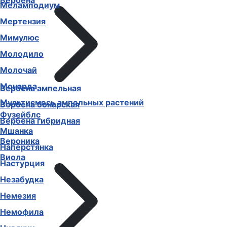
Вербена
Меламподиум
Мертензия
Мимулюс
Молодило
Молочай
Монарда
Вербена ампельная
Мультисмесь ампельных растений
Вербена бонарская
Фузейблс
Вербена гибридная
Мшанка
Вероника
Наперстянка
Виола
Настурция
Незабудка
Немезия
Немофила