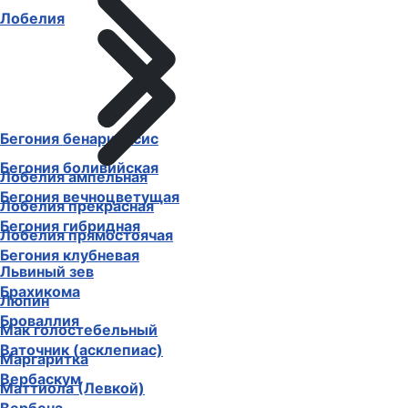
Лобелия
Бегония бенариенсис
Бегония боливийская
Лобелия ампельная
Бегония вечноцветущая
Лобелия прекрасная
Бегония гибридная
Лобелия прямостоячая
Бегония клубневая
Львиный зев
Брахикома
Люпин
Броваллия
Мак голостебельный
Ваточник (асклепиас)
Маргаритка
Вербаскум
Маттиола (Левкой)