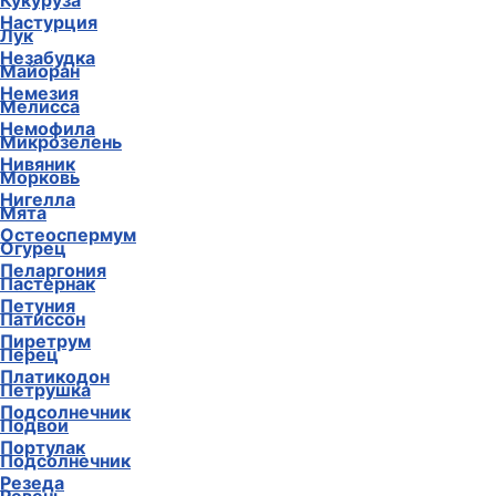
Кукуруза
Настурция
Лук
Незабудка
Майоран
Немезия
Мелисса
Немофила
Микрозелень
Нивяник
Морковь
Нигелла
Мята
Остеоспермум
Огурец
Пеларгония
Пастернак
Петуния
Патиссон
Пиретрум
Перец
Платикодон
Петрушка
Подсолнечник
Подвои
Портулак
Подсолнечник
Резеда