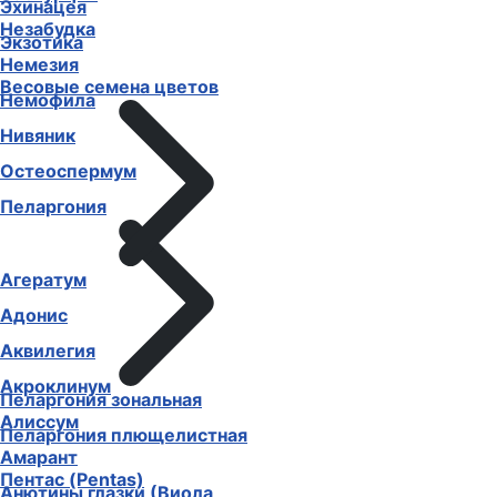
Эхинацея
Незабудка
Экзотика
Немезия
Весовые семена цветов
Немофила
Нивяник
Остеоспермум
Пеларгония
Агератум
Адонис
Аквилегия
Акроклинум
Пеларгония зональная
Алиссум
Пеларгония плющелистная
Амарант
Пентас (Pentas)
Анютины глазки (Виола