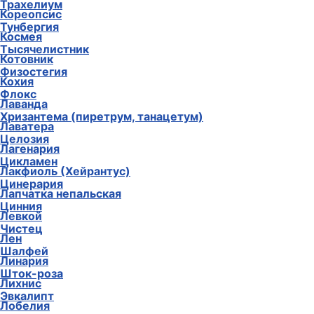
Трахелиум
Кореопсис
Тунбергия
Космея
Тысячелистник
Котовник
Физостегия
Кохия
Флокс
Лаванда
Хризантема (пиретрум, танацетум)
Лаватера
Целозия
Лагенария
Цикламен
Лакфиоль (Хейрантус)
Цинерария
Лапчатка непальская
Цинния
Левкой
Чистец
Лен
Шалфей
Линария
Шток-роза
Лихнис
Эвкалипт
Лобелия