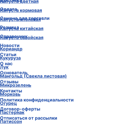
Доставка
Капуста цветная
Оплата
Капуста кормовая
Семена для торговли
Капуста японская
Розница
Капуста китайская
Справочник
Капуста савойская
Новости
Кориандр
Статьи
Кукуруза
О нас
Лук
Основатель
Мангольд (Свекла листовая)
Отзывы
Микрозелень
Контакты
Морковь
Политика конфиденциальности
Огурец
Договор-оферты
Пастернак
Отписаться от рассылки
Патиссон