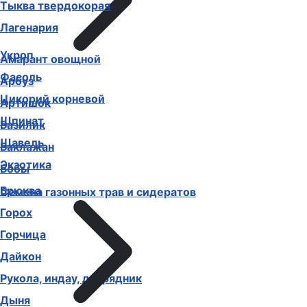
Тыква твердокорая
Лагенария
Укроп
Амарант овощной
Фасоль
Арбуз
Цикорий корневой
Артишок
Шпинат
Базилик
Щавель
Баклажан
Экзотика
Бобы
Брюква
Семена газонных трав и сидератов
Горох
Горчица
Дайкон
Рукола, индау, двурядник
Дыня