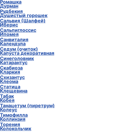
Ромашка
Дурман
Рудбекия
Душистый горошек
Сальвия (Шалфей)
Иберис
Сальпиглоссис
Ипомея
Санвиталия
Календула
Седум (очиток)
Капуста декоративная
Синеголовник
Катарантус
Скабиоза
Кларкия
Схизантус
Клеома
Статица
Клещевина
Табак
Кобея
Танацетум (пиретрум)
Колеус
Тимофилла
Коллинзия
Торения
Колокольчик