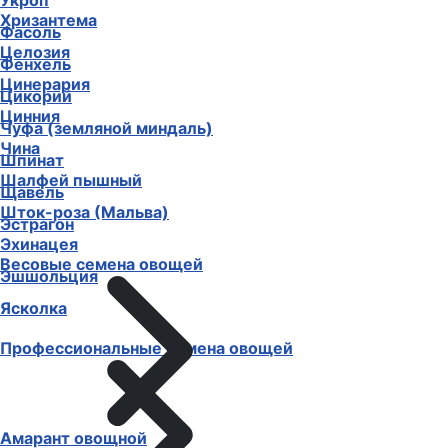
Укроп
Хризантема
Фасоль
Целозия
Фенхель
Цинерария
Цикорий
Цинния
Чуфа (земляной миндаль)
Чина
Шпинат
Шалфей пышный
Щавель
Шток-роза (Мальва)
Эстрагон
Эхинацея
Весовые семена овощей
Эшшольция
Ясколка
Профессиональные семена овощей
Амарант овощной