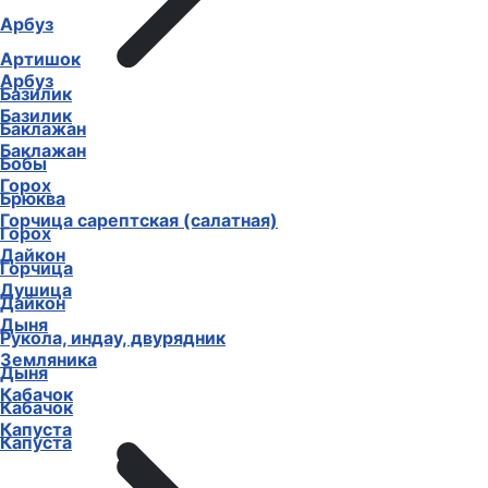
Арбуз
Артишок
Арбуз
Базилик
Базилик
Баклажан
Баклажан
Бобы
Горох
Брюква
Горчица сарептская (салатная)
Горох
Дайкон
Горчица
Душица
Дайкон
Дыня
Рукола, индау, двурядник
Земляника
Дыня
Кабачок
Кабачок
Капуста
Капуста