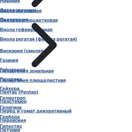
Нивяник
Остеоспермум
Виола ампельная
Пеларгония
Виола крупноцветковая
Виола гофрированная
Виола рогатая (фиалка рогатая)
Вискария (смолевка)
Газания
Гайлардия
Пеларгония зональная
Гвоздика
Пеларгония плющелистная
Гейхера
Пентас (Pentas)
Гелиотроп
Пенстемон
Георгина
Перец и томат декоративный
Гербера
Перовския
Гипестис
Петуния