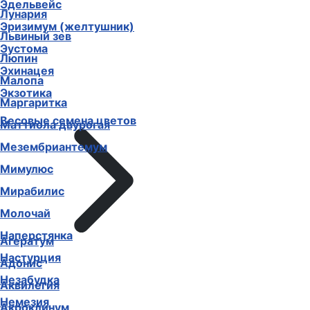
Эдельвейс
Лунария
Эризимум (желтушник)
Львиный зев
Эустома
Люпин
Эхинацея
Малопа
Экзотика
Маргаритка
Весовые семена цветов
Маттиола двурогая
Мезембриантемум
Мимулюс
Мирабилис
Молочай
Наперстянка
Агератум
Настурция
Адонис
Незабудка
Аквилегия
Немезия
Акроклинум