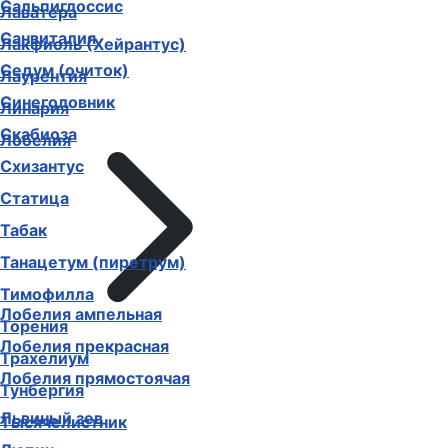
Сальпиглоссис
Лаватера
Санвиталия
Лакфиоль (Хейрантус)
Седум (очиток)
Лаурентия
Синеголовник
Линария
Скабиоза
Лобелия
Схизантус
Статица
Табак
Танацетум (пиретрум)
Тимофилла
Лобелия ампельная
Торения
Лобелия прекрасная
Трахелиум
Лобелия прямостоячая
Тунбергия
Львиный зев
Тысячелистник