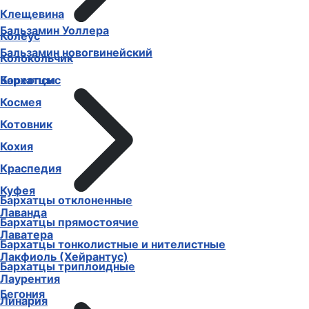
Клещевина
Бальзамин Уоллера
Колеус
Бальзамин новогвинейский
Колокольчик
Бархатцы
Кореопсис
Космея
Котовник
Кохия
Краспедия
Куфея
Бархатцы отклоненные
Лаванда
Бархатцы прямостоячие
Лаватера
Бархатцы тонколистные и нителистные
Лакфиоль (Хейрантус)
Бархатцы триплоидные
Лаурентия
Бегония
Линария