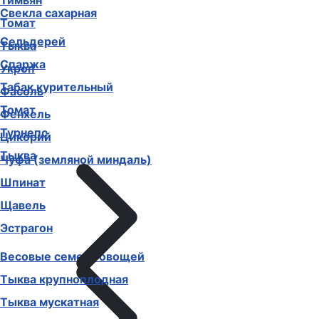
Тимьян
Свекла сахарная
Томат
Сельдерей
Тыква
Спаржа
Укроп
Табак курительный
Фасоль
Томат
Фенхель
Турнепс
Цикорий
Тыква
Чуфа (земляной миндаль)
Шпинат
Щавель
Эстрагон
Весовые семена овощей
Тыква крупноплодная
Тыква мускатная