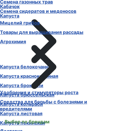
Семена газонных трав
Кабачок
Семена сидератов и медоносов
Капуста
Мицелий грибов
Товары для выращивания рассады
Агрохимия
Капуста белокочанная
Капуста краснокочанная
Капуста брокколи
Удобрения и стимуляторы роста
Капуста брюссельская
Средства для борьбы с болезнями и
Капуста кольраби
вредителями
Капуста листовая
Выбор по брендам
Капуста пекинская