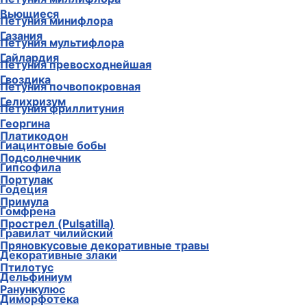
Вьющиеся
Петуния минифлора
Газания
Петуния мультифлора
Гайлардия
Петуния превосходнейшая
Гвоздика
Петуния почвопокровная
Гелихризум
Петуния фриллитуния
Георгина
Платикодон
Гиацинтовые бобы
Подсолнечник
Гипсофила
Портулак
Годеция
Примула
Гомфрена
Прострел (Pulsatilla)
Гравилат чилийский
Пряновкусовые декоративные травы
Декоративные злаки
Птилотус
Дельфиниум
Ранункулюс
Диморфотека