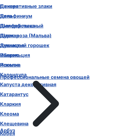
Декоративные злаки
Цинния
Дельфиниум
Чина
Диморфотека
Шалфей пышный
Дурман
Шток-роза (Мальва)
Душистый горошек
Эхинацея
Иберис
Эшшольция
Ипомея
Ясколка
Календула
Профессиональные семена овощей
Капуста декоративная
Катарантус
Кларкия
Клеома
Клещевина
Арбуз
Кобея