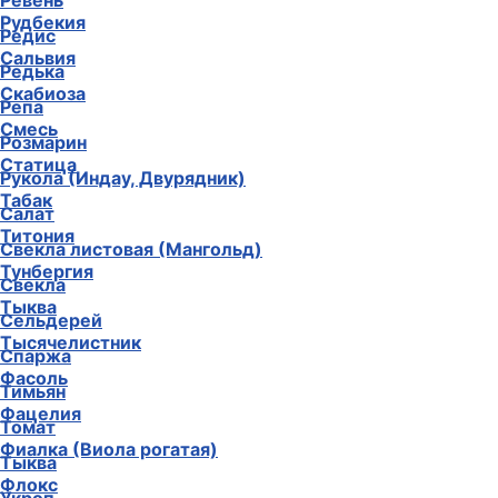
Ревень
Рудбекия
Редис
Сальвия
Редька
Скабиоза
Репа
Смесь
Розмарин
Статица
Рукола (Индау, Двурядник)
Табак
Салат
Титония
Свекла листовая (Мангольд)
Тунбергия
Свекла
Тыква
Сельдерей
Тысячелистник
Спаржа
Фасоль
Тимьян
Фацелия
Томат
Фиалка (Виола рогатая)
Тыква
Флокс