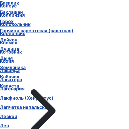
Базилик
Колеус
Баклажан
Коллинзия
Горох
Колокольчик
Горчица сарептская (салатная)
Кореопсис
Дайкон
Космея
Душица
Котовник
Дыня
Кохия
Земляника
Лаванда
Кабачок
Лаватера
Капуста
Лагенария
Лакфиоль (Хейрантус)
Лапчатка непальская
Левкой
Лен