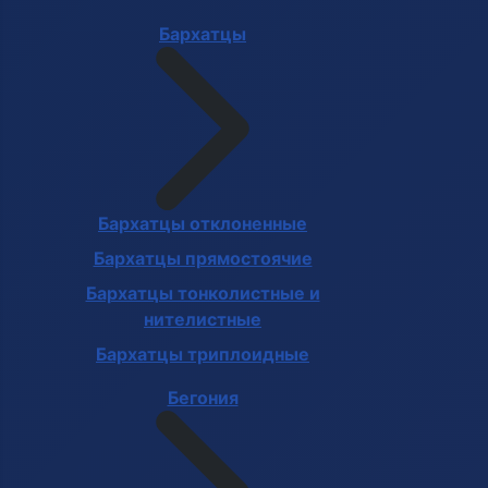
Бархатцы
Бархатцы отклоненные
Бархатцы прямостоячие
Бархатцы тонколистные и
нителистные
Бархатцы триплоидные
Бегония