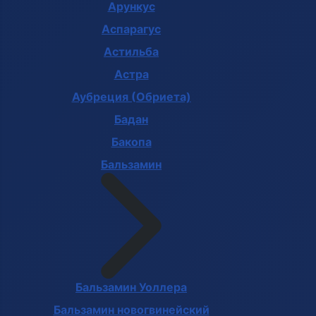
Арункус
Аспарагус
Астильба
Астра
Аубреция (Обриета)
Бадан
Бакопа
Бальзамин
Бальзамин Уоллера
Бальзамин новогвинейский