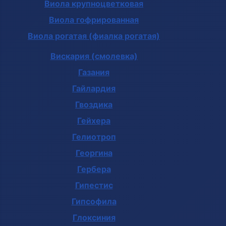
Виола крупноцветковая
Виола гофрированная
Виола рогатая (фиалка рогатая)
Вискария (смолевка)
Газания
Гайлардия
Гвоздика
Гейхера
Гелиотроп
Георгина
Гербера
Гипестис
Гипсофила
Глоксиния