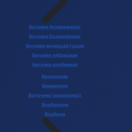
Бегония бенариенсис
Бегония боливийская
Бегония вечноцветущая
Бегония гибридная
Бегония клубневая
Брахикома
Броваллия
Ваточник (асклепиас)
Вербаскум
Вербена