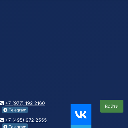
+7 (977) 192 2160
Войти
Tеlegrаm
+7 (495) 972 2555
Tеlegrаm