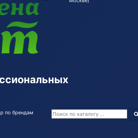
Москве)
ессиональных
р по брендам