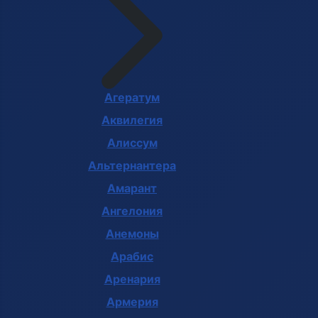
Агератум
Аквилегия
Алиссум
Альтернантера
Амарант
Ангелония
Анемоны
Арабис
Аренария
Армерия