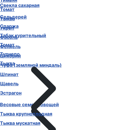
Тимьян
Свекла сахарная
Томат
Сельдерей
Тыква
Спаржа
Укроп
Табак курительный
Фасоль
Томат
Фенхель
Турнепс
Цикорий
Тыква
Чуфа (земляной миндаль)
Шпинат
Щавель
Эстрагон
Весовые семена овощей
Тыква крупноплодная
Тыква мускатная