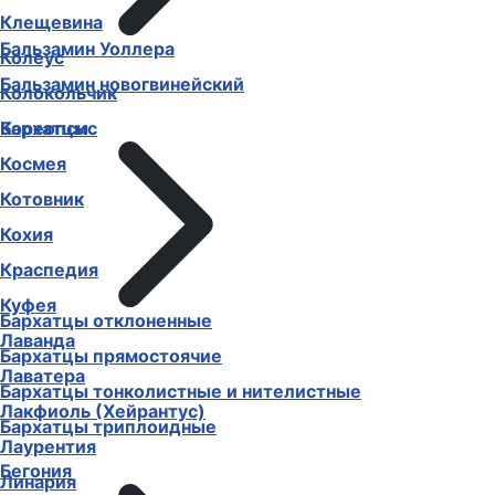
Клещевина
Бальзамин Уоллера
Колеус
Бальзамин новогвинейский
Колокольчик
Бархатцы
Кореопсис
Космея
Котовник
Кохия
Краспедия
Куфея
Бархатцы отклоненные
Лаванда
Бархатцы прямостоячие
Лаватера
Бархатцы тонколистные и нителистные
Лакфиоль (Хейрантус)
Бархатцы триплоидные
Лаурентия
Бегония
Линария