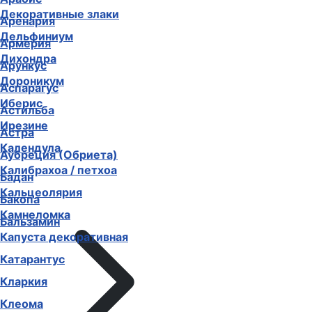
Декоративные злаки
Аренария
Дельфиниум
Армерия
Дихондра
Арункус
Дороникум
Аспарагус
Иберис
Астильба
Ирезине
Астра
Календула
Аубреция (Обриета)
Калибрахоа / петхоа
Бадан
Кальцеолярия
Бакопа
Камнеломка
Бальзамин
Капуста декоративная
Катарантус
Кларкия
Клеома