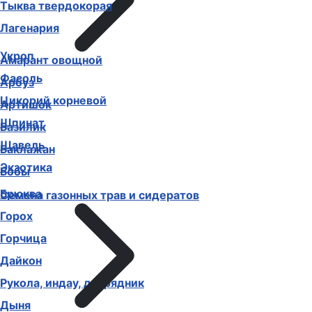
Тыква твердокорая
Лагенария
Укроп
Амарант овощной
Фасоль
Арбуз
Цикорий корневой
Артишок
Шпинат
Базилик
Щавель
Баклажан
Экзотика
Бобы
Брюква
Семена газонных трав и сидератов
Горох
Горчица
Дайкон
Рукола, индау, двурядник
Дыня