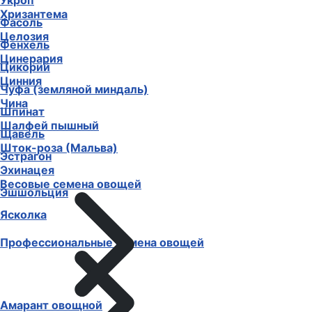
Укроп
Хризантема
Фасоль
Целозия
Фенхель
Цинерария
Цикорий
Цинния
Чуфа (земляной миндаль)
Чина
Шпинат
Шалфей пышный
Щавель
Шток-роза (Мальва)
Эстрагон
Эхинацея
Весовые семена овощей
Эшшольция
Ясколка
Профессиональные семена овощей
Амарант овощной