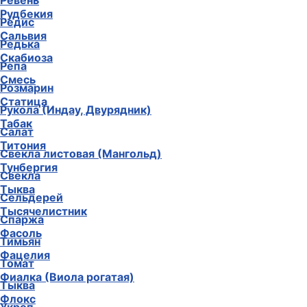
Ревень
Рудбекия
Редис
Сальвия
Редька
Скабиоза
Репа
Смесь
Розмарин
Статица
Рукола (Индау, Двурядник)
Табак
Салат
Титония
Свекла листовая (Мангольд)
Тунбергия
Свекла
Тыква
Сельдерей
Тысячелистник
Спаржа
Фасоль
Тимьян
Фацелия
Томат
Фиалка (Виола рогатая)
Тыква
Флокс