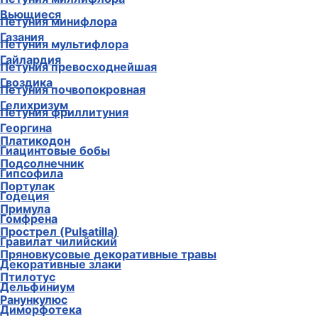
Вьющиеся
Петуния минифлора
Газания
Петуния мультифлора
Гайлардия
Петуния превосходнейшая
Гвоздика
Петуния почвопокровная
Гелихризум
Петуния фриллитуния
Георгина
Платикодон
Гиацинтовые бобы
Подсолнечник
Гипсофила
Портулак
Годеция
Примула
Гомфрена
Прострел (Pulsatilla)
Гравилат чилийский
Пряновкусовые декоративные травы
Декоративные злаки
Птилотус
Дельфиниум
Ранункулюс
Диморфотека