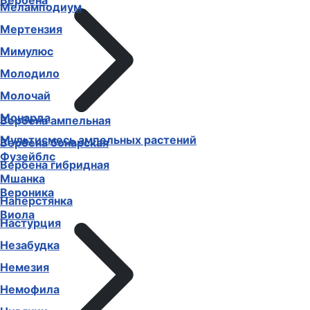
Вербена
Меламподиум
Мертензия
Мимулюс
Молодило
Молочай
Монарда
Вербена ампельная
Мультисмесь ампельных растений
Вербена бонарская
Фузейблс
Вербена гибридная
Мшанка
Вероника
Наперстянка
Виола
Настурция
Незабудка
Немезия
Немофила