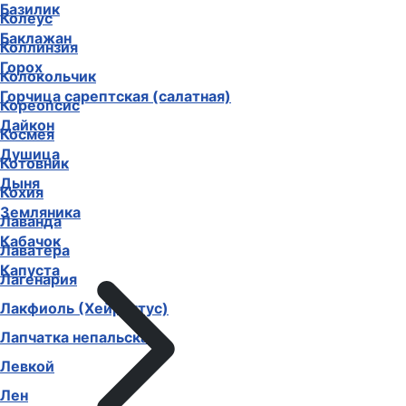
Базилик
Колеус
Баклажан
Коллинзия
Горох
Колокольчик
Горчица сарептская (салатная)
Кореопсис
Дайкон
Космея
Душица
Котовник
Дыня
Кохия
Земляника
Лаванда
Кабачок
Лаватера
Капуста
Лагенария
Лакфиоль (Хейрантус)
Лапчатка непальская
Левкой
Лен