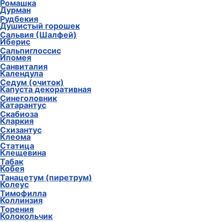
Ромашка
Дурман
Рудбекия
Душистый горошек
Сальвия (Шалфей)
Иберис
Сальпиглоссис
Ипомея
Санвиталия
Календула
Седум (очиток)
Капуста декоративная
Синеголовник
Катарантус
Скабиоза
Кларкия
Схизантус
Клеома
Статица
Клещевина
Табак
Кобея
Танацетум (пиретрум)
Колеус
Тимофилла
Коллинзия
Торения
Колокольчик