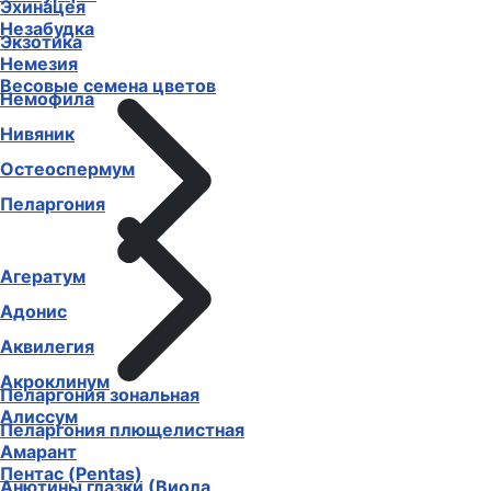
Эхинацея
Незабудка
Экзотика
Немезия
Весовые семена цветов
Немофила
Нивяник
Остеоспермум
Пеларгония
Агератум
Адонис
Аквилегия
Акроклинум
Пеларгония зональная
Алиссум
Пеларгония плющелистная
Амарант
Пентас (Pentas)
Анютины глазки (Виола