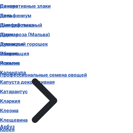
Декоративные злаки
Цинния
Дельфиниум
Чина
Диморфотека
Шалфей пышный
Дурман
Шток-роза (Мальва)
Душистый горошек
Эхинацея
Иберис
Эшшольция
Ипомея
Ясколка
Календула
Профессиональные семена овощей
Капуста декоративная
Катарантус
Кларкия
Клеома
Клещевина
Арбуз
Кобея