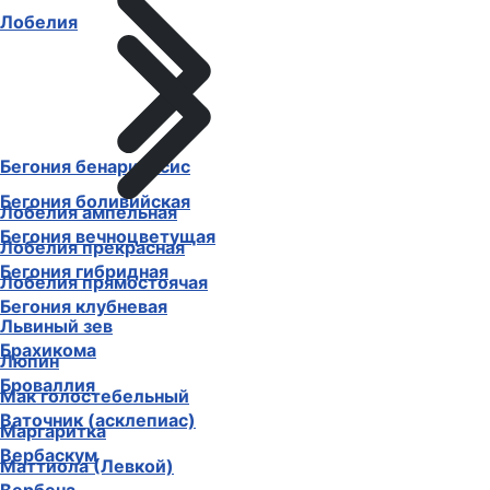
Лобелия
Бегония бенариенсис
Бегония боливийская
Лобелия ампельная
Бегония вечноцветущая
Лобелия прекрасная
Бегония гибридная
Лобелия прямостоячая
Бегония клубневая
Львиный зев
Брахикома
Люпин
Броваллия
Мак голостебельный
Ваточник (асклепиас)
Маргаритка
Вербаскум
Маттиола (Левкой)