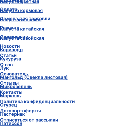
Доставка
Капуста цветная
Оплата
Капуста кормовая
Семена для торговли
Капуста японская
Розница
Капуста китайская
Справочник
Капуста савойская
Новости
Кориандр
Статьи
Кукуруза
О нас
Лук
Основатель
Мангольд (Свекла листовая)
Отзывы
Микрозелень
Контакты
Морковь
Политика конфиденциальности
Огурец
Договор-оферты
Пастернак
Отписаться от рассылки
Патиссон