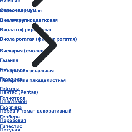
Нивяник
Остеоспермум
Виола ампельная
Пеларгония
Виола крупноцветковая
Виола гофрированная
Виола рогатая (фиалка рогатая)
Вискария (смолевка)
Газания
Гайлардия
Пеларгония зональная
Гвоздика
Пеларгония плющелистная
Гейхера
Пентас (Pentas)
Гелиотроп
Пенстемон
Георгина
Перец и томат декоративный
Гербера
Перовския
Гипестис
Петуния