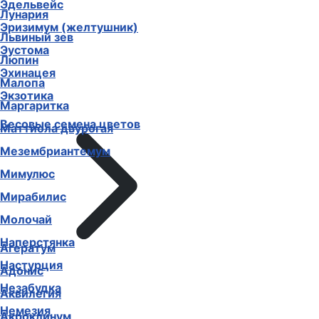
Эдельвейс
Лунария
Эризимум (желтушник)
Львиный зев
Эустома
Люпин
Эхинацея
Малопа
Экзотика
Маргаритка
Весовые семена цветов
Маттиола двурогая
Мезембриантемум
Мимулюс
Мирабилис
Молочай
Наперстянка
Агератум
Настурция
Адонис
Незабудка
Аквилегия
Немезия
Акроклинум