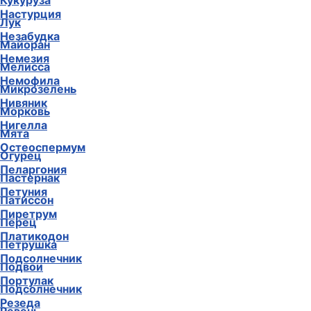
Кукуруза
Настурция
Лук
Незабудка
Майоран
Немезия
Мелисса
Немофила
Микрозелень
Нивяник
Морковь
Нигелла
Мята
Остеоспермум
Огурец
Пеларгония
Пастернак
Петуния
Патиссон
Пиретрум
Перец
Платикодон
Петрушка
Подсолнечник
Подвои
Портулак
Подсолнечник
Резеда