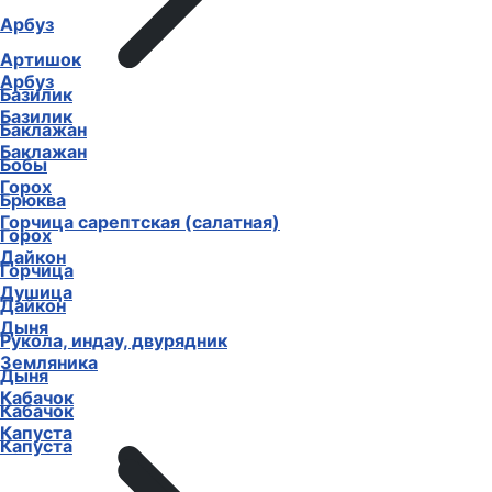
Арбуз
Артишок
Арбуз
Базилик
Базилик
Баклажан
Баклажан
Бобы
Горох
Брюква
Горчица сарептская (салатная)
Горох
Дайкон
Горчица
Душица
Дайкон
Дыня
Рукола, индау, двурядник
Земляника
Дыня
Кабачок
Кабачок
Капуста
Капуста