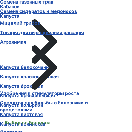
Семена газонных трав
Кабачок
Семена сидератов и медоносов
Капуста
Мицелий грибов
Товары для выращивания рассады
Агрохимия
Капуста белокочанная
Капуста краснокочанная
Капуста брокколи
Удобрения и стимуляторы роста
Капуста брюссельская
Средства для борьбы с болезнями и
Капуста кольраби
вредителями
Капуста листовая
Выбор по брендам
Капуста пекинская