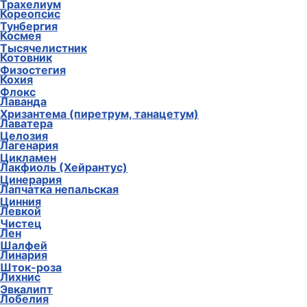
Трахелиум
Кореопсис
Тунбергия
Космея
Тысячелистник
Котовник
Физостегия
Кохия
Флокс
Лаванда
Хризантема (пиретрум, танацетум)
Лаватера
Целозия
Лагенария
Цикламен
Лакфиоль (Хейрантус)
Цинерария
Лапчатка непальская
Цинния
Левкой
Чистец
Лен
Шалфей
Линария
Шток-роза
Лихнис
Эвкалипт
Лобелия