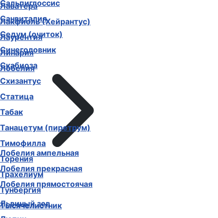
Сальпиглоссис
Лаватера
Санвиталия
Лакфиоль (Хейрантус)
Седум (очиток)
Лаурентия
Синеголовник
Линария
Скабиоза
Лобелия
Схизантус
Статица
Табак
Танацетум (пиретрум)
Тимофилла
Лобелия ампельная
Торения
Лобелия прекрасная
Трахелиум
Лобелия прямостоячая
Тунбергия
Львиный зев
Тысячелистник