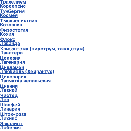
Трахелиум
Кореопсис
Тунбергия
Космея
Тысячелистник
Котовник
Физостегия
Кохия
Флокс
Лаванда
Хризантема (пиретрум, танацетум)
Лаватера
Целозия
Лагенария
Цикламен
Лакфиоль (Хейрантус)
Цинерария
Лапчатка непальская
Цинния
Левкой
Чистец
Лен
Шалфей
Линария
Шток-роза
Лихнис
Эвкалипт
Лобелия