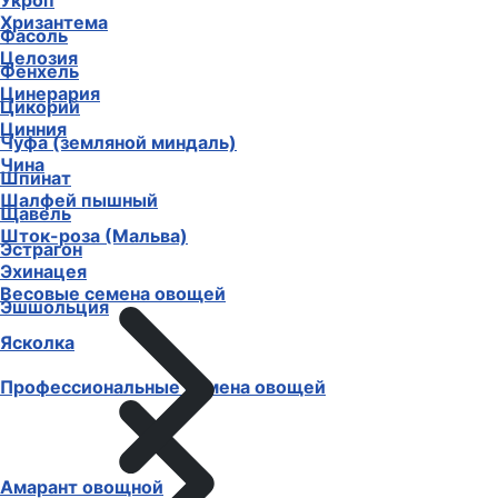
Укроп
Хризантема
Фасоль
Целозия
Фенхель
Цинерария
Цикорий
Цинния
Чуфа (земляной миндаль)
Чина
Шпинат
Шалфей пышный
Щавель
Шток-роза (Мальва)
Эстрагон
Эхинацея
Весовые семена овощей
Эшшольция
Ясколка
Профессиональные семена овощей
Амарант овощной