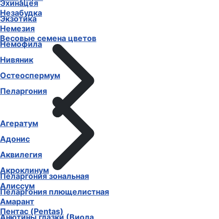
Эхинацея
Незабудка
Экзотика
Немезия
Весовые семена цветов
Немофила
Нивяник
Остеоспермум
Пеларгония
Агератум
Адонис
Аквилегия
Акроклинум
Пеларгония зональная
Алиссум
Пеларгония плющелистная
Амарант
Пентас (Pentas)
Анютины глазки (Виола