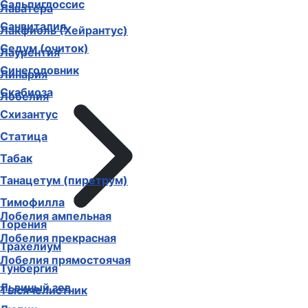
Сальпиглоссис
Лаватера
Санвиталия
Лакфиоль (Хейрантус)
Седум (очиток)
Лаурентия
Синеголовник
Линария
Скабиоза
Лобелия
Схизантус
Статица
Табак
Танацетум (пиретрум)
Тимофилла
Лобелия ампельная
Торения
Лобелия прекрасная
Трахелиум
Лобелия прямостоячая
Тунбергия
Львиный зев
Тысячелистник