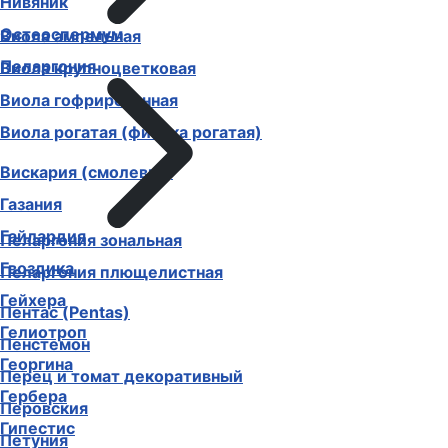
Нивяник
Остеоспермум
Виола ампельная
Пеларгония
Виола крупноцветковая
Виола гофрированная
Виола рогатая (фиалка рогатая)
Вискария (смолевка)
Газания
Гайлардия
Пеларгония зональная
Гвоздика
Пеларгония плющелистная
Гейхера
Пентас (Pentas)
Гелиотроп
Пенстемон
Георгина
Перец и томат декоративный
Гербера
Перовския
Гипестис
Петуния