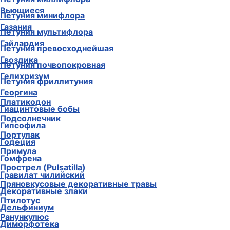
Вьющиеся
Петуния минифлора
Газания
Петуния мультифлора
Гайлардия
Петуния превосходнейшая
Гвоздика
Петуния почвопокровная
Гелихризум
Петуния фриллитуния
Георгина
Платикодон
Гиацинтовые бобы
Подсолнечник
Гипсофила
Портулак
Годеция
Примула
Гомфрена
Прострел (Pulsatilla)
Гравилат чилийский
Пряновкусовые декоративные травы
Декоративные злаки
Птилотус
Дельфиниум
Ранункулюс
Диморфотека