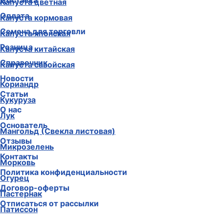
Доставка
Капуста цветная
Оплата
Капуста кормовая
Семена для торговли
Капуста японская
Розница
Капуста китайская
Справочник
Капуста савойская
Новости
Кориандр
Статьи
Кукуруза
О нас
Лук
Основатель
Мангольд (Свекла листовая)
Отзывы
Микрозелень
Контакты
Морковь
Политика конфиденциальности
Огурец
Договор-оферты
Пастернак
Отписаться от рассылки
Патиссон