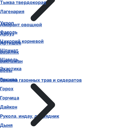
Тыква твердокорая
Лагенария
Укроп
Амарант овощной
Фасоль
Арбуз
Цикорий корневой
Артишок
Шпинат
Базилик
Щавель
Баклажан
Экзотика
Бобы
Брюква
Семена газонных трав и сидератов
Горох
Горчица
Дайкон
Рукола, индау, двурядник
Дыня