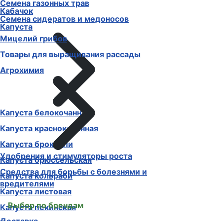
Семена газонных трав
Кабачок
Семена сидератов и медоносов
Капуста
Мицелий грибов
Товары для выращивания рассады
Агрохимия
Капуста белокочанная
Капуста краснокочанная
Капуста брокколи
Удобрения и стимуляторы роста
Капуста брюссельская
Средства для борьбы с болезнями и
Капуста кольраби
вредителями
Капуста листовая
Выбор по брендам
Капуста пекинская