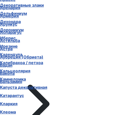
Декоративные злаки
Аренария
Дельфиниум
Армерия
Дихондра
Арункус
Дороникум
Аспарагус
Иберис
Астильба
Ирезине
Астра
Календула
Аубреция (Обриета)
Калибрахоа / петхоа
Бадан
Кальцеолярия
Бакопа
Камнеломка
Бальзамин
Капуста декоративная
Катарантус
Кларкия
Клеома