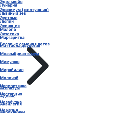
Эдельвейс
Лунария
Эризимум (желтушник)
Львиный зев
Эустома
Люпин
Эхинацея
Малопа
Экзотика
Маргаритка
Весовые семена цветов
Маттиола двурогая
Мезембриантемум
Мимулюс
Мирабилис
Молочай
Наперстянка
Агератум
Настурция
Адонис
Незабудка
Аквилегия
Немезия
Акроклинум