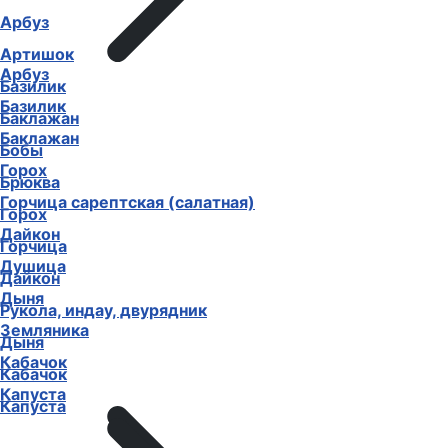
Арбуз
Артишок
Арбуз
Базилик
Базилик
Баклажан
Баклажан
Бобы
Горох
Брюква
Горчица сарептская (салатная)
Горох
Дайкон
Горчица
Душица
Дайкон
Дыня
Рукола, индау, двурядник
Земляника
Дыня
Кабачок
Кабачок
Капуста
Капуста