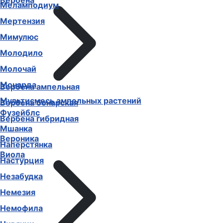
Вербена
Меламподиум
Мертензия
Мимулюс
Молодило
Молочай
Монарда
Вербена ампельная
Мультисмесь ампельных растений
Вербена бонарская
Фузейблс
Вербена гибридная
Мшанка
Вероника
Наперстянка
Виола
Настурция
Незабудка
Немезия
Немофила