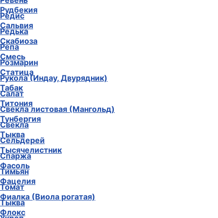
Ревень
Рудбекия
Редис
Сальвия
Редька
Скабиоза
Репа
Смесь
Розмарин
Статица
Рукола (Индау, Двурядник)
Табак
Салат
Титония
Свекла листовая (Мангольд)
Тунбергия
Свекла
Тыква
Сельдерей
Тысячелистник
Спаржа
Фасоль
Тимьян
Фацелия
Томат
Фиалка (Виола рогатая)
Тыква
Флокс