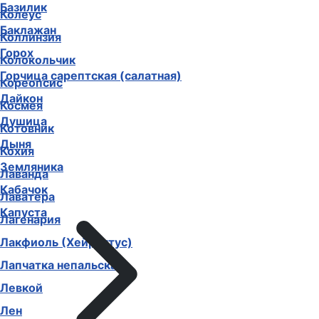
Базилик
Колеус
Баклажан
Коллинзия
Горох
Колокольчик
Горчица сарептская (салатная)
Кореопсис
Дайкон
Космея
Душица
Котовник
Дыня
Кохия
Земляника
Лаванда
Кабачок
Лаватера
Капуста
Лагенария
Лакфиоль (Хейрантус)
Лапчатка непальская
Левкой
Лен