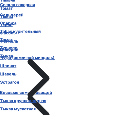
Тимьян
Свекла сахарная
Томат
Сельдерей
Тыква
Спаржа
Укроп
Табак курительный
Фасоль
Томат
Фенхель
Турнепс
Цикорий
Тыква
Чуфа (земляной миндаль)
Шпинат
Щавель
Эстрагон
Весовые семена овощей
Тыква крупноплодная
Тыква мускатная