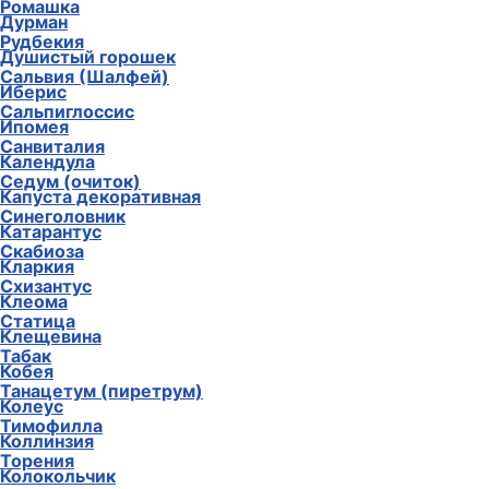
Ромашка
Дурман
Рудбекия
Душистый горошек
Сальвия (Шалфей)
Иберис
Сальпиглоссис
Ипомея
Санвиталия
Календула
Седум (очиток)
Капуста декоративная
Синеголовник
Катарантус
Скабиоза
Кларкия
Схизантус
Клеома
Статица
Клещевина
Табак
Кобея
Танацетум (пиретрум)
Колеус
Тимофилла
Коллинзия
Торения
Колокольчик