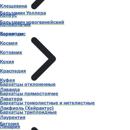
Клещевина
Бальзамин Уоллера
Колеус
Бальзамин новогвинейский
Колокольчик
Бархатцы
Кореопсис
Космея
Котовник
Кохия
Краспедия
Куфея
Бархатцы отклоненные
Лаванда
Бархатцы прямостоячие
Лаватера
Бархатцы тонколистные и нителистные
Лакфиоль (Хейрантус)
Бархатцы триплоидные
Лаурентия
Бегония
Линария