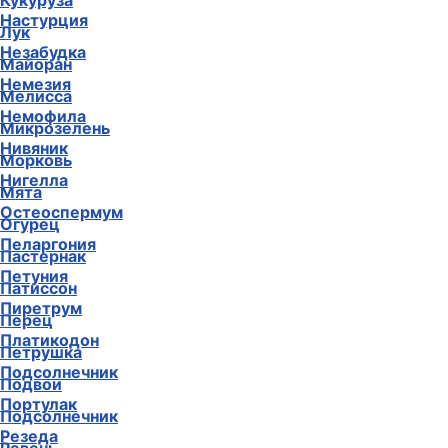
Кукуруза
Настурция
Лук
Незабудка
Майоран
Немезия
Мелисса
Немофила
Микрозелень
Нивяник
Морковь
Нигелла
Мята
Остеоспермум
Огурец
Пеларгония
Пастернак
Петуния
Патиссон
Пиретрум
Перец
Платикодон
Петрушка
Подсолнечник
Подвои
Портулак
Подсолнечник
Резеда