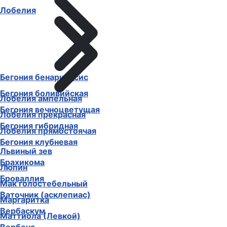
Лобелия
Бегония бенариенсис
Бегония боливийская
Лобелия ампельная
Бегония вечноцветущая
Лобелия прекрасная
Бегония гибридная
Лобелия прямостоячая
Бегония клубневая
Львиный зев
Брахикома
Люпин
Броваллия
Мак голостебельный
Ваточник (асклепиас)
Маргаритка
Вербаскум
Маттиола (Левкой)