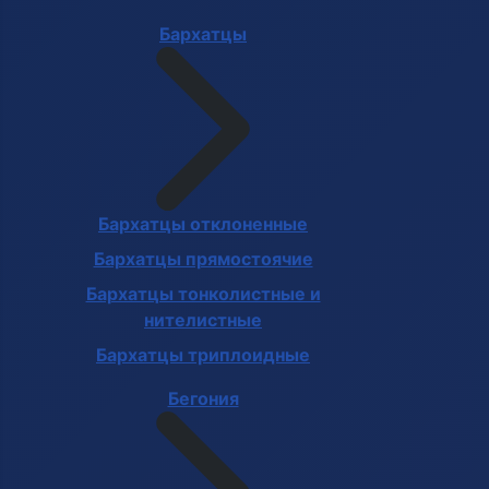
Бархатцы
Бархатцы отклоненные
Бархатцы прямостоячие
Бархатцы тонколистные и
нителистные
Бархатцы триплоидные
Бегония