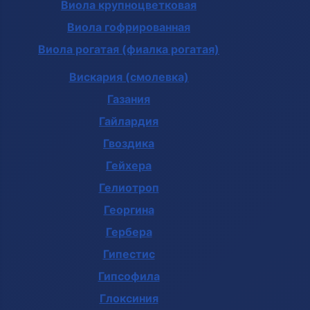
Виола крупноцветковая
Виола гофрированная
Виола рогатая (фиалка рогатая)
Вискария (смолевка)
Газания
Гайлардия
Гвоздика
Гейхера
Гелиотроп
Георгина
Гербера
Гипестис
Гипсофила
Глоксиния