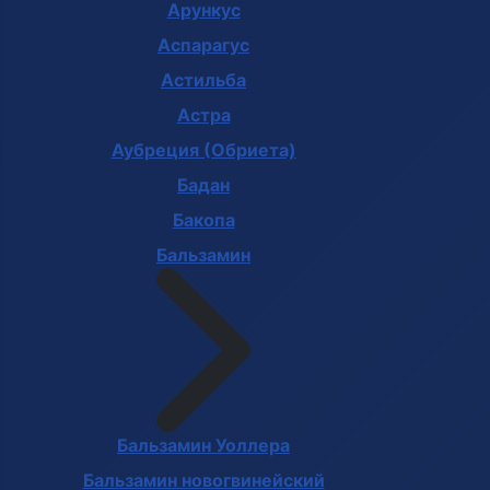
Арункус
Аспарагус
Астильба
Астра
Аубреция (Обриета)
Бадан
Бакопа
Бальзамин
Бальзамин Уоллера
Бальзамин новогвинейский