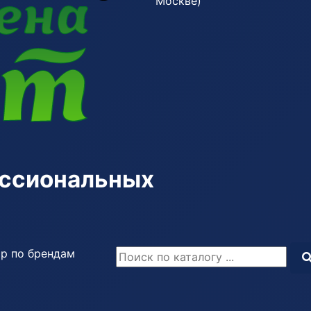
Москве)
ессиональных
р по брендам