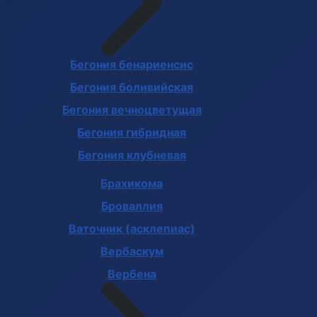
Бегония бенариенсис
Бегония боливийская
Бегония вечноцветущая
Бегония гибридная
Бегония клубневая
Брахикома
Броваллия
Ваточник (асклепиас)
Вербаскум
Вербена