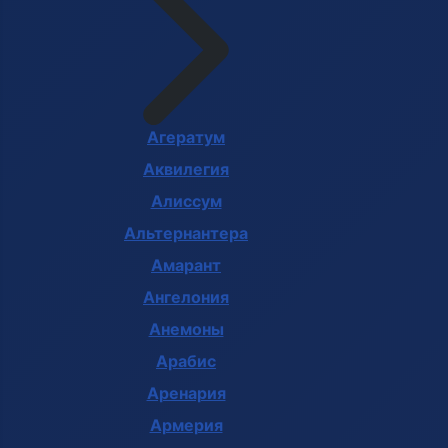
Агератум
Аквилегия
Алиссум
Альтернантера
Амарант
Ангелония
Анемоны
Арабис
Аренария
Армерия