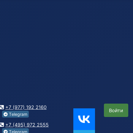
+7 (977) 192 2160
Войти
Tеlegrаm
+7 (495) 972 2555
Tеlegrаm