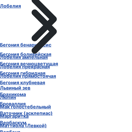
Лобелия
Бегония бенариенсис
Бегония боливийская
Лобелия ампельная
Бегония вечноцветущая
Лобелия прекрасная
Бегония гибридная
Лобелия прямостоячая
Бегония клубневая
Львиный зев
Брахикома
Люпин
Броваллия
Мак голостебельный
Ваточник (асклепиас)
Маргаритка
Вербаскум
Маттиола (Левкой)