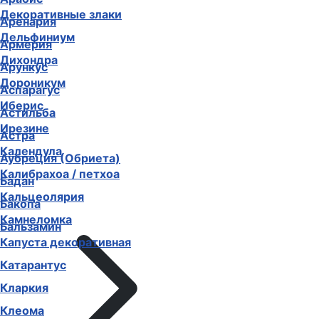
Декоративные злаки
Аренария
Дельфиниум
Армерия
Дихондра
Арункус
Дороникум
Аспарагус
Иберис
Астильба
Ирезине
Астра
Календула
Аубреция (Обриета)
Калибрахоа / петхоа
Бадан
Кальцеолярия
Бакопа
Камнеломка
Бальзамин
Капуста декоративная
Катарантус
Кларкия
Клеома