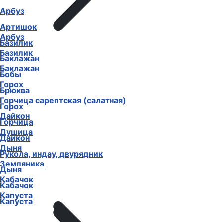
Арбуз
Артишок
Арбуз
Базилик
Базилик
Баклажан
Баклажан
Бобы
Горох
Брюква
Горчица сарептская (салатная)
Горох
Дайкон
Горчица
Душица
Дайкон
Дыня
Рукола, индау, двурядник
Земляника
Дыня
Кабачок
Кабачок
Капуста
Капуста