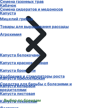
Семена газонных трав
Кабачок
Семена сидератов и медоносов
Капуста
Мицелий грибов
Товары для выращивания рассады
Агрохимия
Капуста белокочанная
Капуста краснокочанная
Капуста брокколи
Удобрения и стимуляторы роста
Капуста брюссельская
Средства для борьбы с болезнями и
Капуста кольраби
вредителями
Капуста листовая
Выбор по брендам
Капуста пекинская