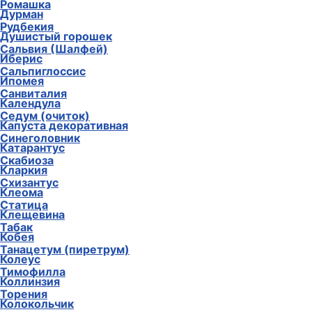
Ромашка
Дурман
Рудбекия
Душистый горошек
Сальвия (Шалфей)
Иберис
Сальпиглоссис
Ипомея
Санвиталия
Календула
Седум (очиток)
Капуста декоративная
Синеголовник
Катарантус
Скабиоза
Кларкия
Схизантус
Клеома
Статица
Клещевина
Табак
Кобея
Танацетум (пиретрум)
Колеус
Тимофилла
Коллинзия
Торения
Колокольчик