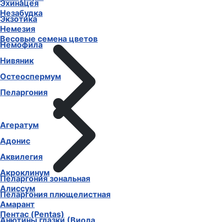
Эхинацея
Незабудка
Экзотика
Немезия
Весовые семена цветов
Немофила
Нивяник
Остеоспермум
Пеларгония
Агератум
Адонис
Аквилегия
Акроклинум
Пеларгония зональная
Алиссум
Пеларгония плющелистная
Амарант
Пентас (Pentas)
Анютины глазки (Виола