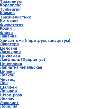
Трахелиум
Кореопсис
Тунбергия
Космея
Тысячелистник
Котовник
Физостегия
Кохия
Флокс
Лаванда
Хризантема (пиретрум, танацетум)
Лаватера
Целозия
Лагенария
Цикламен
Лакфиоль (Хейрантус)
Цинерария
Лапчатка непальская
Цинния
Левкой
Чистец
Лен
Шалфей
Линария
Шток-роза
Лихнис
Эвкалипт
Лобелия