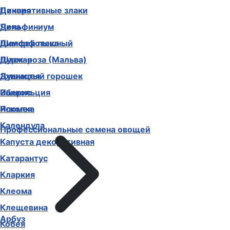
Декоративные злаки
Цинния
Дельфиниум
Чина
Диморфотека
Шалфей пышный
Дурман
Шток-роза (Мальва)
Душистый горошек
Эхинацея
Иберис
Эшшольция
Ипомея
Ясколка
Календула
Профессиональные семена овощей
Капуста декоративная
Катарантус
Кларкия
Клеома
Клещевина
Арбуз
Кобея