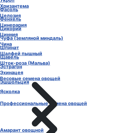
Укроп
Хризантема
Фасоль
Целозия
Фенхель
Цинерария
Цикорий
Цинния
Чуфа (земляной миндаль)
Чина
Шпинат
Шалфей пышный
Щавель
Шток-роза (Мальва)
Эстрагон
Эхинацея
Весовые семена овощей
Эшшольция
Ясколка
Профессиональные семена овощей
Амарант овощной