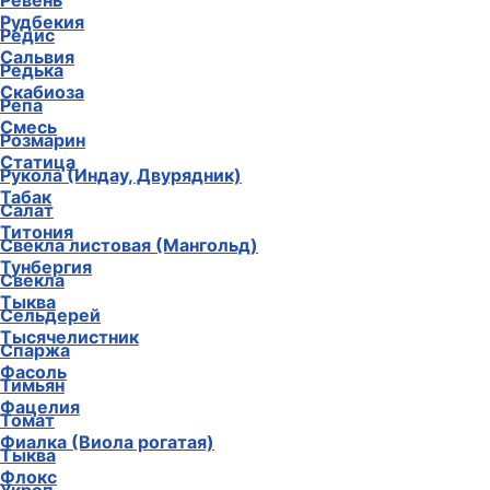
Ревень
Рудбекия
Редис
Сальвия
Редька
Скабиоза
Репа
Смесь
Розмарин
Статица
Рукола (Индау, Двурядник)
Табак
Салат
Титония
Свекла листовая (Мангольд)
Тунбергия
Свекла
Тыква
Сельдерей
Тысячелистник
Спаржа
Фасоль
Тимьян
Фацелия
Томат
Фиалка (Виола рогатая)
Тыква
Флокс