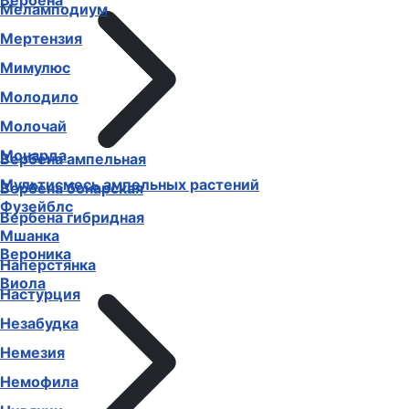
Вербена
Меламподиум
Мертензия
Мимулюс
Молодило
Молочай
Монарда
Вербена ампельная
Мультисмесь ампельных растений
Вербена бонарская
Фузейблс
Вербена гибридная
Мшанка
Вероника
Наперстянка
Виола
Настурция
Незабудка
Немезия
Немофила