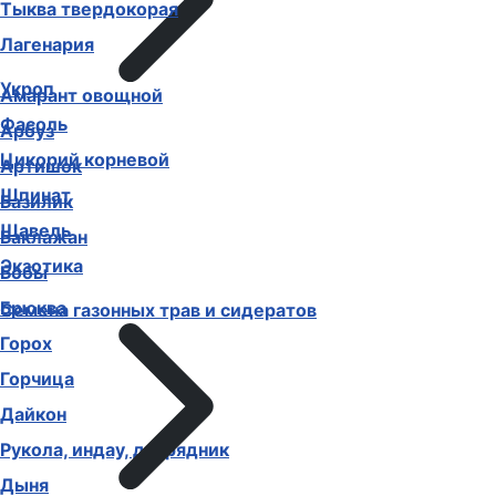
Тыква твердокорая
Лагенария
Укроп
Амарант овощной
Фасоль
Арбуз
Цикорий корневой
Артишок
Шпинат
Базилик
Щавель
Баклажан
Экзотика
Бобы
Брюква
Семена газонных трав и сидератов
Горох
Горчица
Дайкон
Рукола, индау, двурядник
Дыня