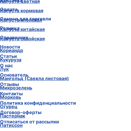
Доставка
Капуста цветная
Оплата
Капуста кормовая
Семена для торговли
Капуста японская
Розница
Капуста китайская
Справочник
Капуста савойская
Новости
Кориандр
Статьи
Кукуруза
О нас
Лук
Основатель
Мангольд (Свекла листовая)
Отзывы
Микрозелень
Контакты
Морковь
Политика конфиденциальности
Огурец
Договор-оферты
Пастернак
Отписаться от рассылки
Патиссон