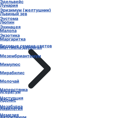
Эдельвейс
Лунария
Эризимум (желтушник)
Львиный зев
Эустома
Люпин
Эхинацея
Малопа
Экзотика
Маргаритка
Весовые семена цветов
Маттиола двурогая
Мезембриантемум
Мимулюс
Мирабилис
Молочай
Наперстянка
Агератум
Настурция
Адонис
Незабудка
Аквилегия
Немезия
Акроклинум