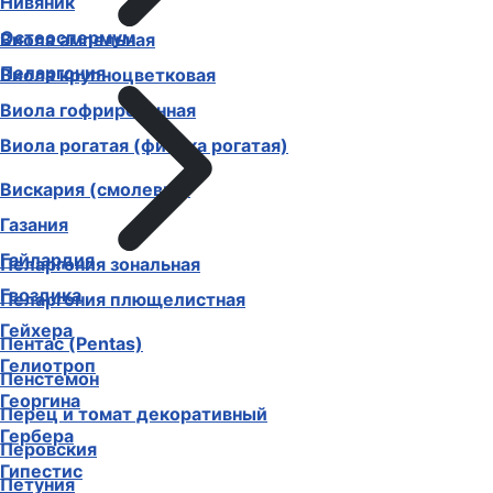
Нивяник
Остеоспермум
Виола ампельная
Пеларгония
Виола крупноцветковая
Виола гофрированная
Виола рогатая (фиалка рогатая)
Вискария (смолевка)
Газания
Гайлардия
Пеларгония зональная
Гвоздика
Пеларгония плющелистная
Гейхера
Пентас (Pentas)
Гелиотроп
Пенстемон
Георгина
Перец и томат декоративный
Гербера
Перовския
Гипестис
Петуния