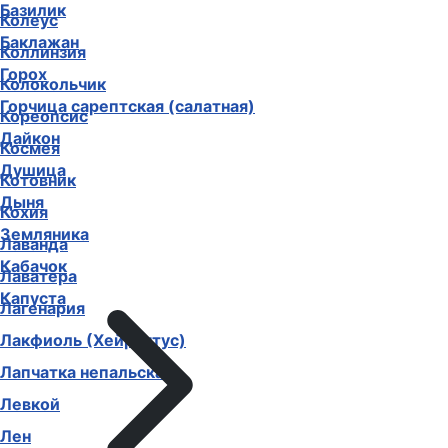
Базилик
Колеус
Баклажан
Коллинзия
Горох
Колокольчик
Горчица сарептская (салатная)
Кореопсис
Дайкон
Космея
Душица
Котовник
Дыня
Кохия
Земляника
Лаванда
Кабачок
Лаватера
Капуста
Лагенария
Лакфиоль (Хейрантус)
Лапчатка непальская
Левкой
Лен