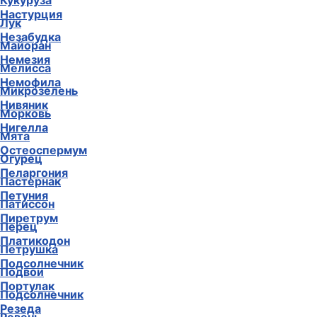
Кукуруза
Настурция
Лук
Незабудка
Майоран
Немезия
Мелисса
Немофила
Микрозелень
Нивяник
Морковь
Нигелла
Мята
Остеоспермум
Огурец
Пеларгония
Пастернак
Петуния
Патиссон
Пиретрум
Перец
Платикодон
Петрушка
Подсолнечник
Подвои
Портулак
Подсолнечник
Резеда