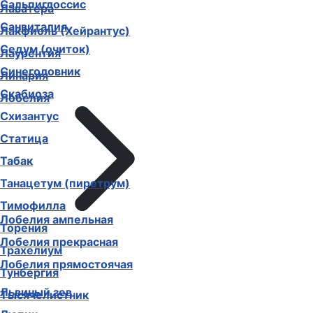
Сальпиглоссис
Лаватера
Санвиталия
Лакфиоль (Хейрантус)
Седум (очиток)
Лаурентия
Синеголовник
Линария
Скабиоза
Лобелия
Схизантус
Статица
Табак
Танацетум (пиретрум)
Тимофилла
Лобелия ампельная
Торения
Лобелия прекрасная
Трахелиум
Лобелия прямостоячая
Тунбергия
Львиный зев
Тысячелистник