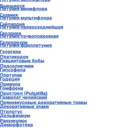
Вьющиеся
Петуния минифлора
Газания
Петуния мультифлора
Гайлардия
Петуния превосходнейшая
Гвоздика
Петуния почвопокровная
Гелихризум
Петуния фриллитуния
Георгина
Платикодон
Гиацинтовые бобы
Подсолнечник
Гипсофила
Портулак
Годеция
Примула
Гомфрена
Прострел (Pulsatilla)
Гравилат чилийский
Пряновкусовые декоративные травы
Декоративные злаки
Птилотус
Дельфиниум
Ранункулюс
Диморфотека