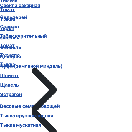
Тимьян
Свекла сахарная
Томат
Сельдерей
Тыква
Спаржа
Укроп
Табак курительный
Фасоль
Томат
Фенхель
Турнепс
Цикорий
Тыква
Чуфа (земляной миндаль)
Шпинат
Щавель
Эстрагон
Весовые семена овощей
Тыква крупноплодная
Тыква мускатная