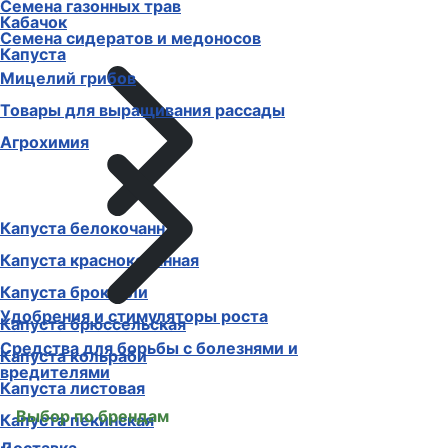
Семена газонных трав
Кабачок
Семена сидератов и медоносов
Капуста
Мицелий грибов
Товары для выращивания рассады
Агрохимия
Капуста белокочанная
Капуста краснокочанная
Капуста брокколи
Удобрения и стимуляторы роста
Капуста брюссельская
Средства для борьбы с болезнями и
Капуста кольраби
вредителями
Капуста листовая
Выбор по брендам
Капуста пекинская