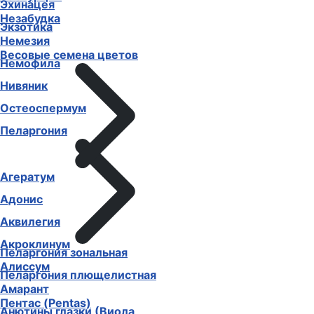
Эхинацея
Незабудка
Экзотика
Немезия
Весовые семена цветов
Немофила
Нивяник
Остеоспермум
Пеларгония
Агератум
Адонис
Аквилегия
Акроклинум
Пеларгония зональная
Алиссум
Пеларгония плющелистная
Амарант
Пентас (Pentas)
Анютины глазки (Виола