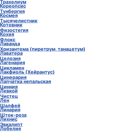
Трахелиум
Кореопсис
Тунбергия
Космея
Тысячелистник
Котовник
Физостегия
Кохия
Флокс
Лаванда
Хризантема (пиретрум, танацетум)
Лаватера
Целозия
Лагенария
Цикламен
Лакфиоль (Хейрантус)
Цинерария
Лапчатка непальская
Цинния
Левкой
Чистец
Лен
Шалфей
Линария
Шток-роза
Лихнис
Эвкалипт
Лобелия