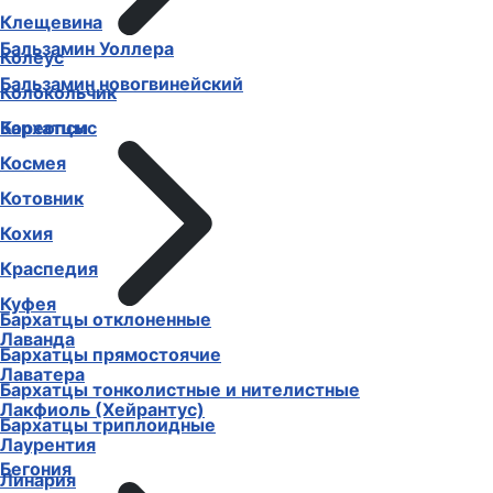
Клещевина
Бальзамин Уоллера
Колеус
Бальзамин новогвинейский
Колокольчик
Бархатцы
Кореопсис
Космея
Котовник
Кохия
Краспедия
Куфея
Бархатцы отклоненные
Лаванда
Бархатцы прямостоячие
Лаватера
Бархатцы тонколистные и нителистные
Лакфиоль (Хейрантус)
Бархатцы триплоидные
Лаурентия
Бегония
Линария