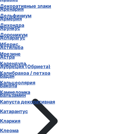
Декоративные злаки
Аренария
Дельфиниум
Армерия
Дихондра
Арункус
Дороникум
Аспарагус
Иберис
Астильба
Ирезине
Астра
Календула
Аубреция (Обриета)
Калибрахоа / петхоа
Бадан
Кальцеолярия
Бакопа
Камнеломка
Бальзамин
Капуста декоративная
Катарантус
Кларкия
Клеома