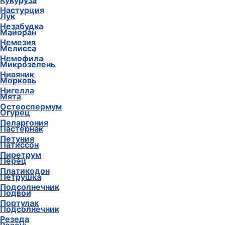
Кукуруза
Настурция
Лук
Незабудка
Майоран
Немезия
Мелисса
Немофила
Микрозелень
Нивяник
Морковь
Нигелла
Мята
Остеоспермум
Огурец
Пеларгония
Пастернак
Петуния
Патиссон
Пиретрум
Перец
Платикодон
Петрушка
Подсолнечник
Подвои
Портулак
Подсолнечник
Резеда