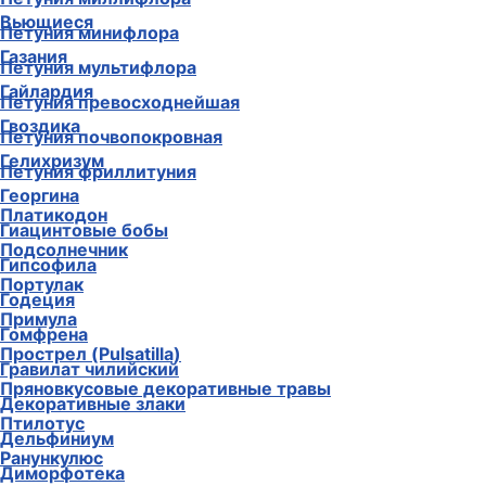
Вьющиеся
Петуния минифлора
Газания
Петуния мультифлора
Гайлардия
Петуния превосходнейшая
Гвоздика
Петуния почвопокровная
Гелихризум
Петуния фриллитуния
Георгина
Платикодон
Гиацинтовые бобы
Подсолнечник
Гипсофила
Портулак
Годеция
Примула
Гомфрена
Прострел (Pulsatilla)
Гравилат чилийский
Пряновкусовые декоративные травы
Декоративные злаки
Птилотус
Дельфиниум
Ранункулюс
Диморфотека