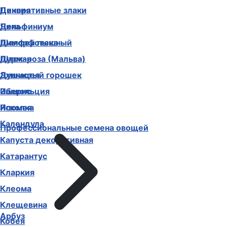
Декоративные злаки
Цинния
Дельфиниум
Чина
Диморфотека
Шалфей пышный
Дурман
Шток-роза (Мальва)
Душистый горошек
Эхинацея
Иберис
Эшшольция
Ипомея
Ясколка
Календула
Профессиональные семена овощей
Капуста декоративная
Катарантус
Кларкия
Клеома
Клещевина
Арбуз
Кобея