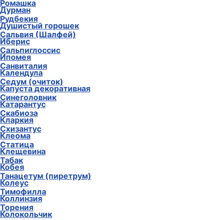
Ромашка
Дурман
Рудбекия
Душистый горошек
Сальвия (Шалфей)
Иберис
Сальпиглоссис
Ипомея
Санвиталия
Календула
Седум (очиток)
Капуста декоративная
Синеголовник
Катарантус
Скабиоза
Кларкия
Схизантус
Клеома
Статица
Клещевина
Табак
Кобея
Танацетум (пиретрум)
Колеус
Тимофилла
Коллинзия
Торения
Колокольчик