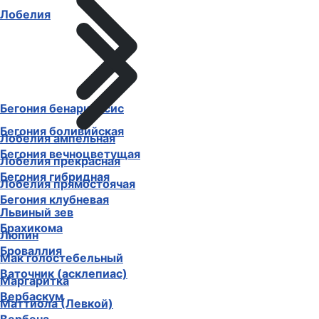
Лобелия
Бегония бенариенсис
Бегония боливийская
Лобелия ампельная
Бегония вечноцветущая
Лобелия прекрасная
Бегония гибридная
Лобелия прямостоячая
Бегония клубневая
Львиный зев
Брахикома
Люпин
Броваллия
Мак голостебельный
Ваточник (асклепиас)
Маргаритка
Вербаскум
Маттиола (Левкой)