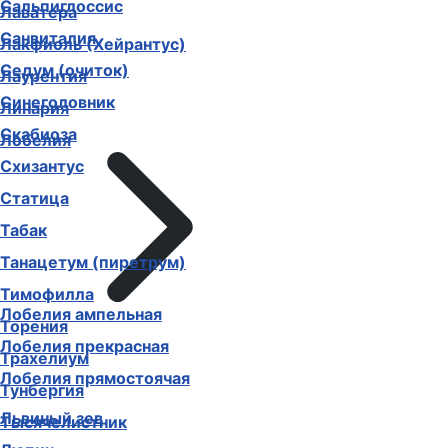
Сальпиглоссис
Лаватера
Санвиталия
Лакфиоль (Хейрантус)
Седум (очиток)
Лаурентия
Синеголовник
Линария
Скабиоза
Лобелия
Схизантус
Статица
Табак
Танацетум (пиретрум)
Тимофилла
Лобелия ампельная
Торения
Лобелия прекрасная
Трахелиум
Лобелия прямостоячая
Тунбергия
Львиный зев
Тысячелистник