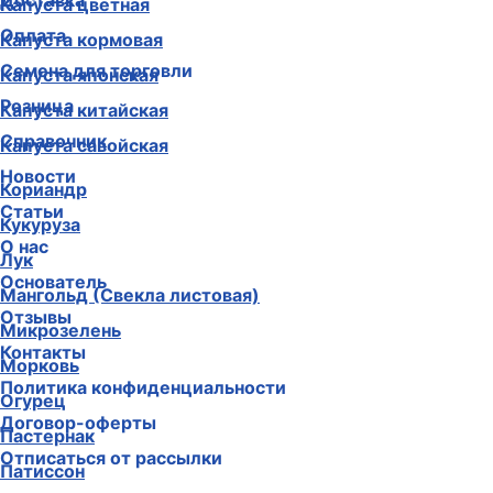
Доставка
Капуста цветная
Оплата
Капуста кормовая
Семена для торговли
Капуста японская
Розница
Капуста китайская
Справочник
Капуста савойская
Новости
Кориандр
Статьи
Кукуруза
О нас
Лук
Основатель
Мангольд (Свекла листовая)
Отзывы
Микрозелень
Контакты
Морковь
Политика конфиденциальности
Огурец
Договор-оферты
Пастернак
Отписаться от рассылки
Патиссон