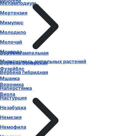
Вербена
Меламподиум
Мертензия
Мимулюс
Молодило
Молочай
Монарда
Вербена ампельная
Мультисмесь ампельных растений
Вербена бонарская
Фузейблс
Вербена гибридная
Мшанка
Вероника
Наперстянка
Виола
Настурция
Незабудка
Немезия
Немофила