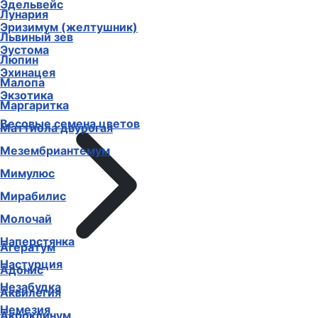
Эдельвейс
Лунария
Эризимум (желтушник)
Львиный зев
Эустома
Люпин
Эхинацея
Малопа
Экзотика
Маргаритка
Весовые семена цветов
Маттиола двурогая
Мезембриантемум
Мимулюс
Мирабилис
Молочай
Наперстянка
Агератум
Настурция
Адонис
Незабудка
Аквилегия
Немезия
Акроклинум