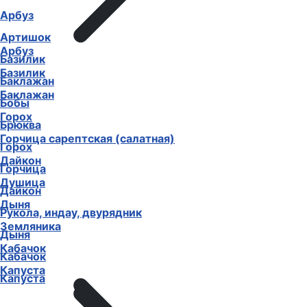
Арбуз
Артишок
Арбуз
Базилик
Базилик
Баклажан
Баклажан
Бобы
Горох
Брюква
Горчица сарептская (салатная)
Горох
Дайкон
Горчица
Душица
Дайкон
Дыня
Рукола, индау, двурядник
Земляника
Дыня
Кабачок
Кабачок
Капуста
Капуста