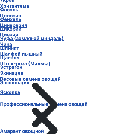
Укроп
Хризантема
Фасоль
Целозия
Фенхель
Цинерария
Цикорий
Цинния
Чуфа (земляной миндаль)
Чина
Шпинат
Шалфей пышный
Щавель
Шток-роза (Мальва)
Эстрагон
Эхинацея
Весовые семена овощей
Эшшольция
Ясколка
Профессиональные семена овощей
Амарант овощной