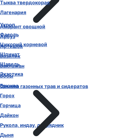
Тыква твердокорая
Лагенария
Укроп
Амарант овощной
Фасоль
Арбуз
Цикорий корневой
Артишок
Шпинат
Базилик
Щавель
Баклажан
Экзотика
Бобы
Брюква
Семена газонных трав и сидератов
Горох
Горчица
Дайкон
Рукола, индау, двурядник
Дыня