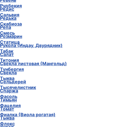
Ревень
Рудбекия
Редис
Сальвия
Редька
Скабиоза
Репа
Смесь
Розмарин
Статица
Рукола (Индау, Двурядник)
Табак
Салат
Титония
Свекла листовая (Мангольд)
Тунбергия
Свекла
Тыква
Сельдерей
Тысячелистник
Спаржа
Фасоль
Тимьян
Фацелия
Томат
Фиалка (Виола рогатая)
Тыква
Флокс