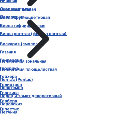
Нивяник
Остеоспермум
Виола ампельная
Пеларгония
Виола крупноцветковая
Виола гофрированная
Виола рогатая (фиалка рогатая)
Вискария (смолевка)
Газания
Гайлардия
Пеларгония зональная
Гвоздика
Пеларгония плющелистная
Гейхера
Пентас (Pentas)
Гелиотроп
Пенстемон
Георгина
Перец и томат декоративный
Гербера
Перовския
Гипестис
Петуния