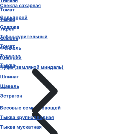
Тимьян
Свекла сахарная
Томат
Сельдерей
Тыква
Спаржа
Укроп
Табак курительный
Фасоль
Томат
Фенхель
Турнепс
Цикорий
Тыква
Чуфа (земляной миндаль)
Шпинат
Щавель
Эстрагон
Весовые семена овощей
Тыква крупноплодная
Тыква мускатная