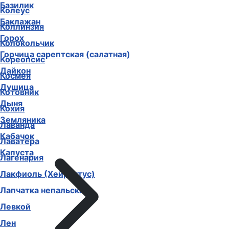
Базилик
Колеус
Баклажан
Коллинзия
Горох
Колокольчик
Горчица сарептская (салатная)
Кореопсис
Дайкон
Космея
Душица
Котовник
Дыня
Кохия
Земляника
Лаванда
Кабачок
Лаватера
Капуста
Лагенария
Лакфиоль (Хейрантус)
Лапчатка непальская
Левкой
Лен