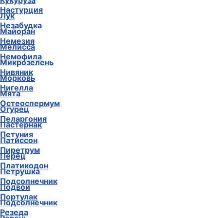
Кукуруза
Настурция
Лук
Незабудка
Майоран
Немезия
Мелисса
Немофила
Микрозелень
Нивяник
Морковь
Нигелла
Мята
Остеоспермум
Огурец
Пеларгония
Пастернак
Петуния
Патиссон
Пиретрум
Перец
Платикодон
Петрушка
Подсолнечник
Подвои
Портулак
Подсолнечник
Резеда