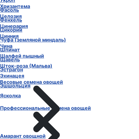
Укроп
Хризантема
Фасоль
Целозия
Фенхель
Цинерария
Цикорий
Цинния
Чуфа (земляной миндаль)
Чина
Шпинат
Шалфей пышный
Щавель
Шток-роза (Мальва)
Эстрагон
Эхинацея
Весовые семена овощей
Эшшольция
Ясколка
Профессиональные семена овощей
Амарант овощной