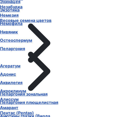
Эхинацея
Незабудка
Экзотика
Немезия
Весовые семена цветов
Немофила
Нивяник
Остеоспермум
Пеларгония
Агератум
Адонис
Аквилегия
Акроклинум
Пеларгония зональная
Алиссум
Пеларгония плющелистная
Амарант
Пентас (Pentas)
Анютины глазки (Виола