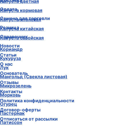
Доставка
Капуста цветная
Оплата
Капуста кормовая
Семена для торговли
Капуста японская
Розница
Капуста китайская
Справочник
Капуста савойская
Новости
Кориандр
Статьи
Кукуруза
О нас
Лук
Основатель
Мангольд (Свекла листовая)
Отзывы
Микрозелень
Контакты
Морковь
Политика конфиденциальности
Огурец
Договор-оферты
Пастернак
Отписаться от рассылки
Патиссон