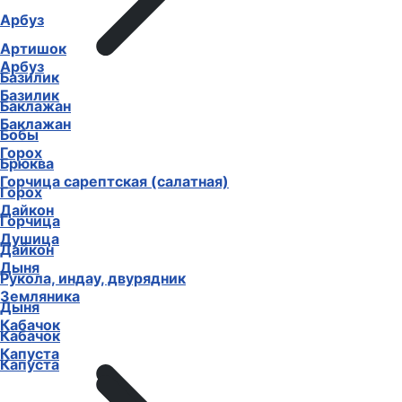
Арбуз
Артишок
Арбуз
Базилик
Базилик
Баклажан
Баклажан
Бобы
Горох
Брюква
Горчица сарептская (салатная)
Горох
Дайкон
Горчица
Душица
Дайкон
Дыня
Рукола, индау, двурядник
Земляника
Дыня
Кабачок
Кабачок
Капуста
Капуста