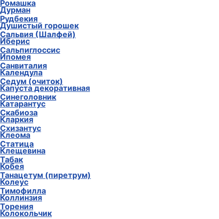
Ромашка
Дурман
Рудбекия
Душистый горошек
Сальвия (Шалфей)
Иберис
Сальпиглоссис
Ипомея
Санвиталия
Календула
Седум (очиток)
Капуста декоративная
Синеголовник
Катарантус
Скабиоза
Кларкия
Схизантус
Клеома
Статица
Клещевина
Табак
Кобея
Танацетум (пиретрум)
Колеус
Тимофилла
Коллинзия
Торения
Колокольчик