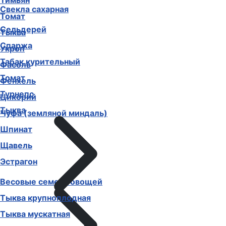
Тимьян
Свекла сахарная
Томат
Сельдерей
Тыква
Спаржа
Укроп
Табак курительный
Фасоль
Томат
Фенхель
Турнепс
Цикорий
Тыква
Чуфа (земляной миндаль)
Шпинат
Щавель
Эстрагон
Весовые семена овощей
Тыква крупноплодная
Тыква мускатная