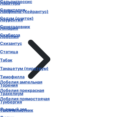
Сальпиглоссис
Лаватера
Санвиталия
Лакфиоль (Хейрантус)
Седум (очиток)
Лаурентия
Синеголовник
Линария
Скабиоза
Лобелия
Схизантус
Статица
Табак
Танацетум (пиретрум)
Тимофилла
Лобелия ампельная
Торения
Лобелия прекрасная
Трахелиум
Лобелия прямостоячая
Тунбергия
Львиный зев
Тысячелистник