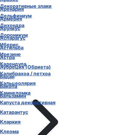
Декоративные злаки
Аренария
Дельфиниум
Армерия
Дихондра
Арункус
Дороникум
Аспарагус
Иберис
Астильба
Ирезине
Астра
Календула
Аубреция (Обриета)
Калибрахоа / петхоа
Бадан
Кальцеолярия
Бакопа
Камнеломка
Бальзамин
Капуста декоративная
Катарантус
Кларкия
Клеома