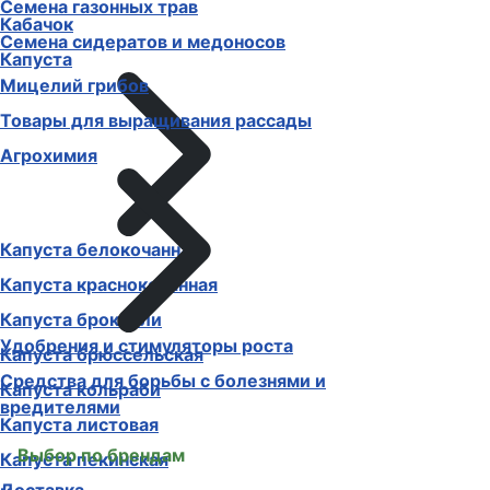
Семена газонных трав
Кабачок
Семена сидератов и медоносов
Капуста
Мицелий грибов
Товары для выращивания рассады
Агрохимия
Капуста белокочанная
Капуста краснокочанная
Капуста брокколи
Удобрения и стимуляторы роста
Капуста брюссельская
Средства для борьбы с болезнями и
Капуста кольраби
вредителями
Капуста листовая
Выбор по брендам
Капуста пекинская