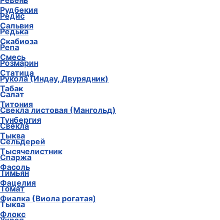
Ревень
Рудбекия
Редис
Сальвия
Редька
Скабиоза
Репа
Смесь
Розмарин
Статица
Рукола (Индау, Двурядник)
Табак
Салат
Титония
Свекла листовая (Мангольд)
Тунбергия
Свекла
Тыква
Сельдерей
Тысячелистник
Спаржа
Фасоль
Тимьян
Фацелия
Томат
Фиалка (Виола рогатая)
Тыква
Флокс