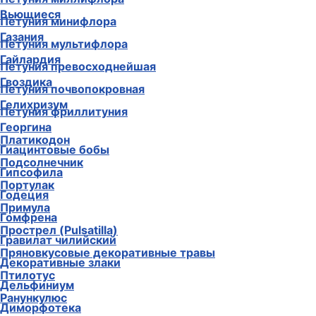
Вьющиеся
Петуния минифлора
Газания
Петуния мультифлора
Гайлардия
Петуния превосходнейшая
Гвоздика
Петуния почвопокровная
Гелихризум
Петуния фриллитуния
Георгина
Платикодон
Гиацинтовые бобы
Подсолнечник
Гипсофила
Портулак
Годеция
Примула
Гомфрена
Прострел (Pulsatilla)
Гравилат чилийский
Пряновкусовые декоративные травы
Декоративные злаки
Птилотус
Дельфиниум
Ранункулюс
Диморфотека