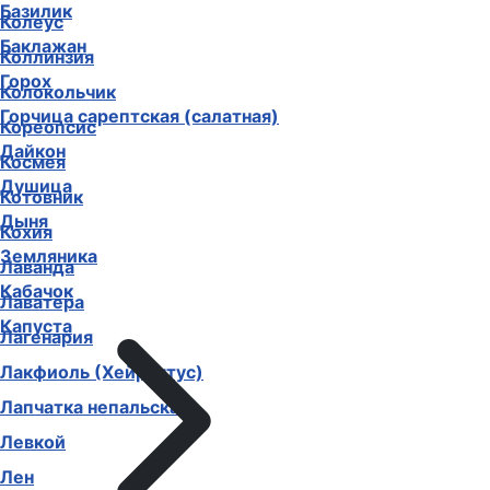
Базилик
Колеус
Баклажан
Коллинзия
Горох
Колокольчик
Горчица сарептская (салатная)
Кореопсис
Дайкон
Космея
Душица
Котовник
Дыня
Кохия
Земляника
Лаванда
Кабачок
Лаватера
Капуста
Лагенария
Лакфиоль (Хейрантус)
Лапчатка непальская
Левкой
Лен