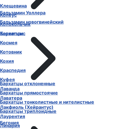
Клещевина
Бальзамин Уоллера
Колеус
Бальзамин новогвинейский
Колокольчик
Бархатцы
Кореопсис
Космея
Котовник
Кохия
Краспедия
Куфея
Бархатцы отклоненные
Лаванда
Бархатцы прямостоячие
Лаватера
Бархатцы тонколистные и нителистные
Лакфиоль (Хейрантус)
Бархатцы триплоидные
Лаурентия
Бегония
Линария