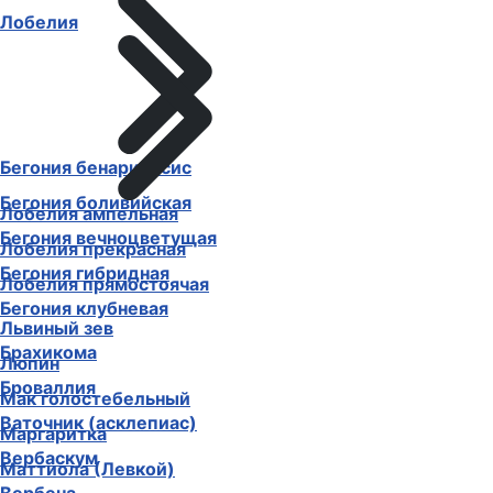
Лобелия
Бегония бенариенсис
Бегония боливийская
Лобелия ампельная
Бегония вечноцветущая
Лобелия прекрасная
Бегония гибридная
Лобелия прямостоячая
Бегония клубневая
Львиный зев
Брахикома
Люпин
Броваллия
Мак голостебельный
Ваточник (асклепиас)
Маргаритка
Вербаскум
Маттиола (Левкой)