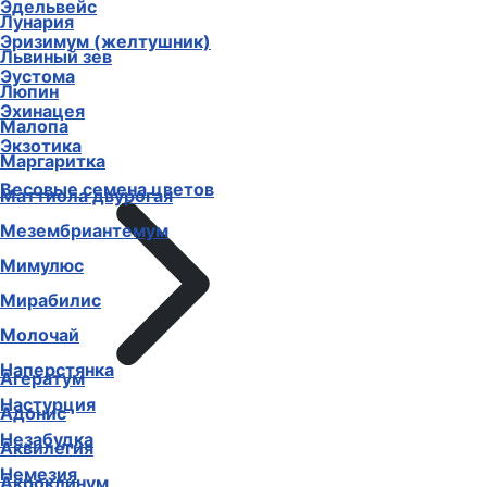
Эдельвейс
Лунария
Эризимум (желтушник)
Львиный зев
Эустома
Люпин
Эхинацея
Малопа
Экзотика
Маргаритка
Весовые семена цветов
Маттиола двурогая
Мезембриантемум
Мимулюс
Мирабилис
Молочай
Наперстянка
Агератум
Настурция
Адонис
Незабудка
Аквилегия
Немезия
Акроклинум