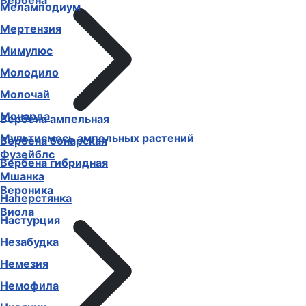
Вербена
Меламподиум
Мертензия
Мимулюс
Молодило
Молочай
Монарда
Вербена ампельная
Мультисмесь ампельных растений
Вербена бонарская
Фузейблс
Вербена гибридная
Мшанка
Вероника
Наперстянка
Виола
Настурция
Незабудка
Немезия
Немофила