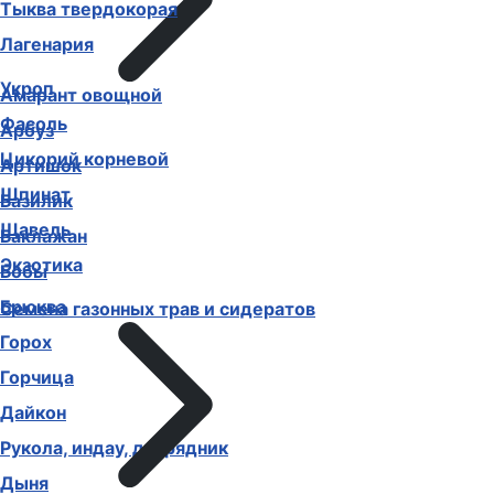
Тыква твердокорая
Лагенария
Укроп
Амарант овощной
Фасоль
Арбуз
Цикорий корневой
Артишок
Шпинат
Базилик
Щавель
Баклажан
Экзотика
Бобы
Брюква
Семена газонных трав и сидератов
Горох
Горчица
Дайкон
Рукола, индау, двурядник
Дыня