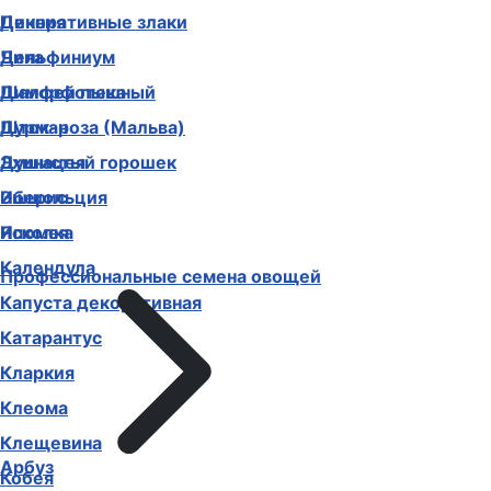
Декоративные злаки
Цинния
Дельфиниум
Чина
Диморфотека
Шалфей пышный
Дурман
Шток-роза (Мальва)
Душистый горошек
Эхинацея
Иберис
Эшшольция
Ипомея
Ясколка
Календула
Профессиональные семена овощей
Капуста декоративная
Катарантус
Кларкия
Клеома
Клещевина
Арбуз
Кобея