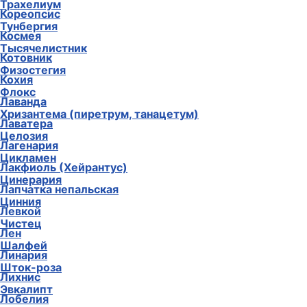
Трахелиум
Кореопсис
Тунбергия
Космея
Тысячелистник
Котовник
Физостегия
Кохия
Флокс
Лаванда
Хризантема (пиретрум, танацетум)
Лаватера
Целозия
Лагенария
Цикламен
Лакфиоль (Хейрантус)
Цинерария
Лапчатка непальская
Цинния
Левкой
Чистец
Лен
Шалфей
Линария
Шток-роза
Лихнис
Эвкалипт
Лобелия