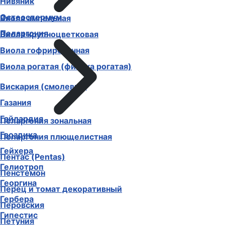
Нивяник
Остеоспермум
Виола ампельная
Пеларгония
Виола крупноцветковая
Виола гофрированная
Виола рогатая (фиалка рогатая)
Вискария (смолевка)
Газания
Гайлардия
Пеларгония зональная
Гвоздика
Пеларгония плющелистная
Гейхера
Пентас (Pentas)
Гелиотроп
Пенстемон
Георгина
Перец и томат декоративный
Гербера
Перовския
Гипестис
Петуния