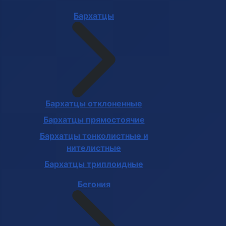
Бархатцы
Бархатцы отклоненные
Бархатцы прямостоячие
Бархатцы тонколистные и
нителистные
Бархатцы триплоидные
Бегония