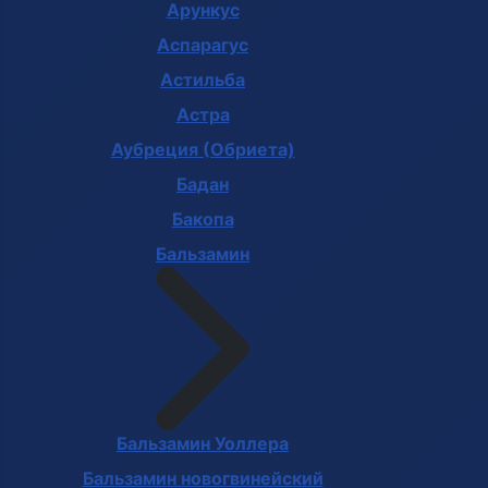
Арункус
Аспарагус
Астильба
Астра
Аубреция (Обриета)
Бадан
Бакопа
Бальзамин
Бальзамин Уоллера
Бальзамин новогвинейский