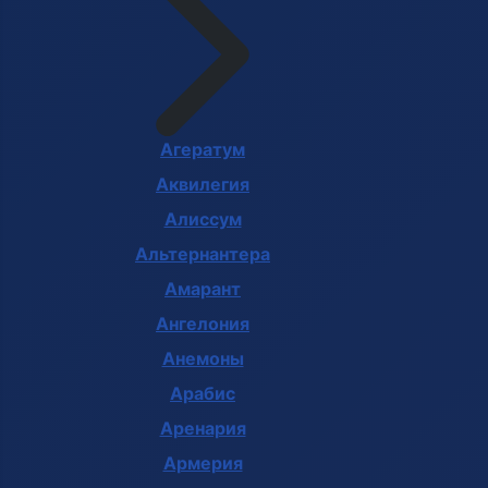
Агератум
Аквилегия
Алиссум
Альтернантера
Амарант
Ангелония
Анемоны
Арабис
Аренария
Армерия