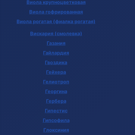
Виола крупноцветковая
Виола гофрированная
Виола рогатая (фиалка рогатая)
Вискария (смолевка)
Газания
Гайлардия
Гвоздика
Гейхера
Гелиотроп
Георгина
Гербера
Гипестис
Гипсофила
Глоксиния