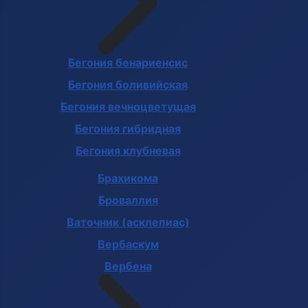
Бегония бенариенсис
Бегония боливийская
Бегония вечноцветущая
Бегония гибридная
Бегония клубневая
Брахикома
Броваллия
Ваточник (асклепиас)
Вербаскум
Вербена