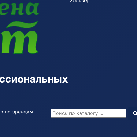
Москве)
ессиональных
р по брендам