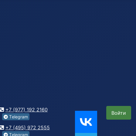
+7 (977) 192 2160
Войти
Tеlegrаm
+7 (495) 972 2555
Tеlegrаm