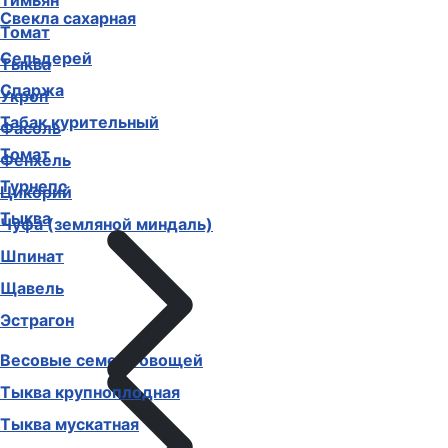
Тимьян
Свекла сахарная
Томат
Сельдерей
Тыква
Спаржа
Укроп
Табак курительный
Фасоль
Томат
Фенхель
Турнепс
Цикорий
Тыква
Чуфа (земляной миндаль)
Шпинат
Щавель
Эстрагон
Весовые семена овощей
Тыква крупноплодная
Тыква мускатная