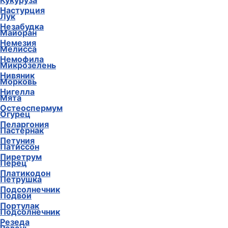
Кукуруза
Настурция
Лук
Незабудка
Майоран
Немезия
Мелисса
Немофила
Микрозелень
Нивяник
Морковь
Нигелла
Мята
Остеоспермум
Огурец
Пеларгония
Пастернак
Петуния
Патиссон
Пиретрум
Перец
Платикодон
Петрушка
Подсолнечник
Подвои
Портулак
Подсолнечник
Резеда