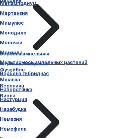
Вербена
Меламподиум
Мертензия
Мимулюс
Молодило
Молочай
Монарда
Вербена ампельная
Мультисмесь ампельных растений
Вербена бонарская
Фузейблс
Вербена гибридная
Мшанка
Вероника
Наперстянка
Виола
Настурция
Незабудка
Немезия
Немофила