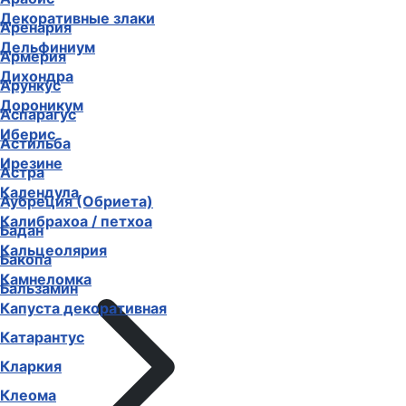
Декоративные злаки
Аренария
Дельфиниум
Армерия
Дихондра
Арункус
Дороникум
Аспарагус
Иберис
Астильба
Ирезине
Астра
Календула
Аубреция (Обриета)
Калибрахоа / петхоа
Бадан
Кальцеолярия
Бакопа
Камнеломка
Бальзамин
Капуста декоративная
Катарантус
Кларкия
Клеома