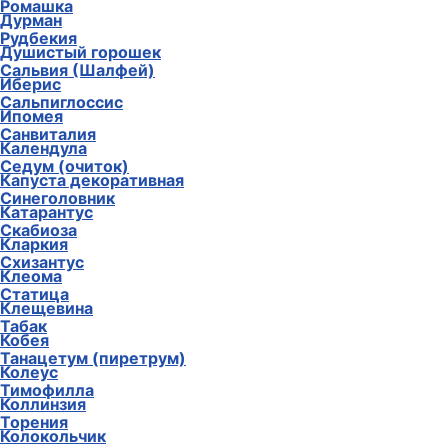
Ромашка
Дурман
Рудбекия
Душистый горошек
Сальвия (Шалфей)
Иберис
Сальпиглоссис
Ипомея
Санвиталия
Календула
Седум (очиток)
Капуста декоративная
Синеголовник
Катарантус
Скабиоза
Кларкия
Схизантус
Клеома
Статица
Клещевина
Табак
Кобея
Танацетум (пиретрум)
Колеус
Тимофилла
Коллинзия
Торения
Колокольчик