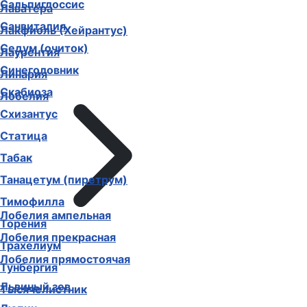
Сальпиглоссис
Лаватера
Санвиталия
Лакфиоль (Хейрантус)
Седум (очиток)
Лаурентия
Синеголовник
Линария
Скабиоза
Лобелия
Схизантус
Статица
Табак
Танацетум (пиретрум)
Тимофилла
Лобелия ампельная
Торения
Лобелия прекрасная
Трахелиум
Лобелия прямостоячая
Тунбергия
Львиный зев
Тысячелистник