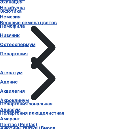
Эхинацея
Незабудка
Экзотика
Немезия
Весовые семена цветов
Немофила
Нивяник
Остеоспермум
Пеларгония
Агератум
Адонис
Аквилегия
Акроклинум
Пеларгония зональная
Алиссум
Пеларгония плющелистная
Амарант
Пентас (Pentas)
Анютины глазки (Виола