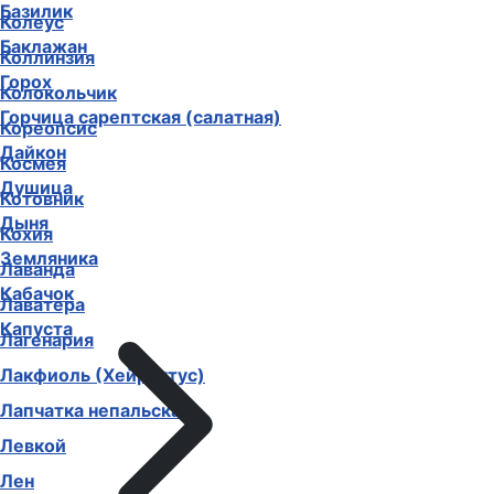
Базилик
Колеус
Баклажан
Коллинзия
Горох
Колокольчик
Горчица сарептская (салатная)
Кореопсис
Дайкон
Космея
Душица
Котовник
Дыня
Кохия
Земляника
Лаванда
Кабачок
Лаватера
Капуста
Лагенария
Лакфиоль (Хейрантус)
Лапчатка непальская
Левкой
Лен