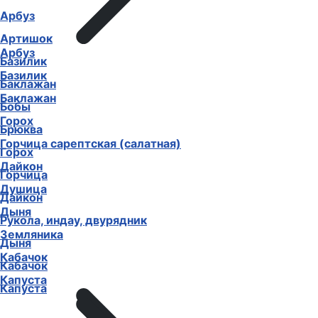
Арбуз
Артишок
Арбуз
Базилик
Базилик
Баклажан
Баклажан
Бобы
Горох
Брюква
Горчица сарептская (салатная)
Горох
Дайкон
Горчица
Душица
Дайкон
Дыня
Рукола, индау, двурядник
Земляника
Дыня
Кабачок
Кабачок
Капуста
Капуста