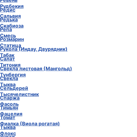
Ревень
Рудбекия
Редис
Сальвия
Редька
Скабиоза
Репа
Смесь
Розмарин
Статица
Рукола (Индау, Двурядник)
Табак
Салат
Титония
Свекла листовая (Мангольд)
Тунбергия
Свекла
Тыква
Сельдерей
Тысячелистник
Спаржа
Фасоль
Тимьян
Фацелия
Томат
Фиалка (Виола рогатая)
Тыква
Флокс