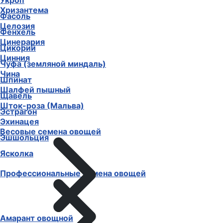
Укроп
Хризантема
Фасоль
Целозия
Фенхель
Цинерария
Цикорий
Цинния
Чуфа (земляной миндаль)
Чина
Шпинат
Шалфей пышный
Щавель
Шток-роза (Мальва)
Эстрагон
Эхинацея
Весовые семена овощей
Эшшольция
Ясколка
Профессиональные семена овощей
Амарант овощной