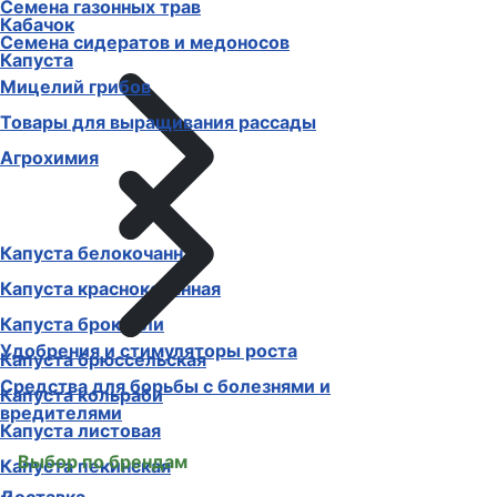
Семена газонных трав
Кабачок
Семена сидератов и медоносов
Капуста
Мицелий грибов
Товары для выращивания рассады
Агрохимия
Капуста белокочанная
Капуста краснокочанная
Капуста брокколи
Удобрения и стимуляторы роста
Капуста брюссельская
Средства для борьбы с болезнями и
Капуста кольраби
вредителями
Капуста листовая
Выбор по брендам
Капуста пекинская