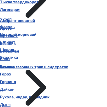
Тыква твердокорая
Лагенария
Укроп
Амарант овощной
Фасоль
Арбуз
Цикорий корневой
Артишок
Шпинат
Базилик
Щавель
Баклажан
Экзотика
Бобы
Брюква
Семена газонных трав и сидератов
Горох
Горчица
Дайкон
Рукола, индау, двурядник
Дыня