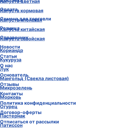
Доставка
Капуста цветная
Оплата
Капуста кормовая
Семена для торговли
Капуста японская
Розница
Капуста китайская
Справочник
Капуста савойская
Новости
Кориандр
Статьи
Кукуруза
О нас
Лук
Основатель
Мангольд (Свекла листовая)
Отзывы
Микрозелень
Контакты
Морковь
Политика конфиденциальности
Огурец
Договор-оферты
Пастернак
Отписаться от рассылки
Патиссон