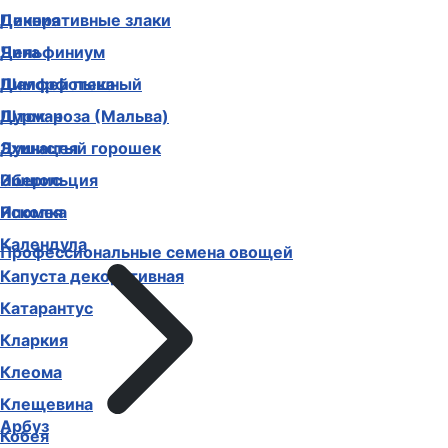
Декоративные злаки
Цинния
Дельфиниум
Чина
Диморфотека
Шалфей пышный
Дурман
Шток-роза (Мальва)
Душистый горошек
Эхинацея
Иберис
Эшшольция
Ипомея
Ясколка
Календула
Профессиональные семена овощей
Капуста декоративная
Катарантус
Кларкия
Клеома
Клещевина
Арбуз
Кобея