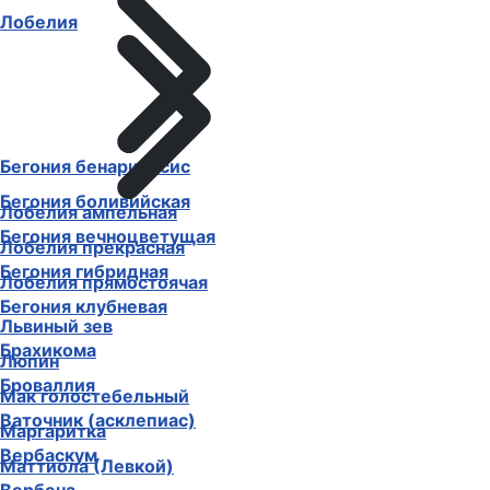
Лобелия
Бегония бенариенсис
Бегония боливийская
Лобелия ампельная
Бегония вечноцветущая
Лобелия прекрасная
Бегония гибридная
Лобелия прямостоячая
Бегония клубневая
Львиный зев
Брахикома
Люпин
Броваллия
Мак голостебельный
Ваточник (асклепиас)
Маргаритка
Вербаскум
Маттиола (Левкой)