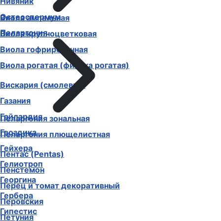
Нивяник
Остеоспермум
Виола ампельная
Пеларгония
Виола крупноцветковая
Виола гофрированная
Виола рогатая (фиалка рогатая)
Вискария (смолевка)
Газания
Гайлардия
Пеларгония зональная
Гвоздика
Пеларгония плющелистная
Гейхера
Пентас (Pentas)
Гелиотроп
Пенстемон
Георгина
Перец и томат декоративный
Гербера
Перовския
Гипестис
Петуния