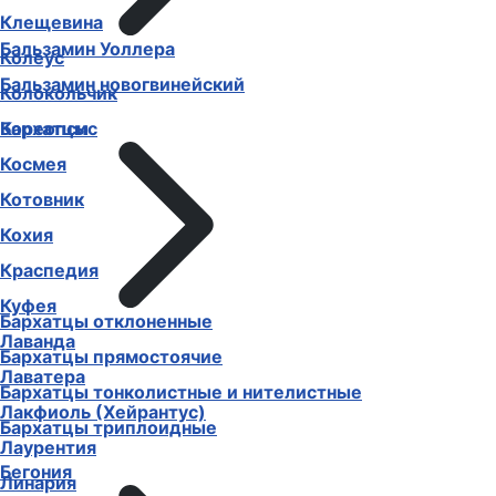
Клещевина
Бальзамин Уоллера
Колеус
Бальзамин новогвинейский
Колокольчик
Бархатцы
Кореопсис
Космея
Котовник
Кохия
Краспедия
Куфея
Бархатцы отклоненные
Лаванда
Бархатцы прямостоячие
Лаватера
Бархатцы тонколистные и нителистные
Лакфиоль (Хейрантус)
Бархатцы триплоидные
Лаурентия
Бегония
Линария