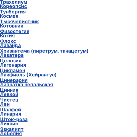
Трахелиум
Кореопсис
Тунбергия
Космея
Тысячелистник
Котовник
Физостегия
Кохия
Флокс
Лаванда
Хризантема (пиретрум, танацетум)
Лаватера
Целозия
Лагенария
Цикламен
Лакфиоль (Хейрантус)
Цинерария
Лапчатка непальская
Цинния
Левкой
Чистец
Лен
Шалфей
Линария
Шток-роза
Лихнис
Эвкалипт
Лобелия