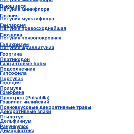
Вьющиеся
Петуния минифлора
Газания
Петуния мультифлора
Гайлардия
Петуния превосходнейшая
Гвоздика
Петуния почвопокровная
Гелихризум
Петуния фриллитуния
Георгина
Платикодон
Гиацинтовые бобы
Подсолнечник
Гипсофила
Портулак
Годеция
Примула
Гомфрена
Прострел (Pulsatilla)
Гравилат чилийский
Пряновкусовые декоративные травы
Декоративные злаки
Птилотус
Дельфиниум
Ранункулюс
Диморфотека