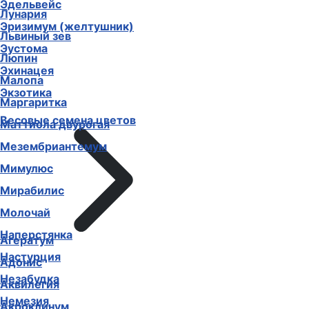
Эдельвейс
Лунария
Эризимум (желтушник)
Львиный зев
Эустома
Люпин
Эхинацея
Малопа
Экзотика
Маргаритка
Весовые семена цветов
Маттиола двурогая
Мезембриантемум
Мимулюс
Мирабилис
Молочай
Наперстянка
Агератум
Настурция
Адонис
Незабудка
Аквилегия
Немезия
Акроклинум