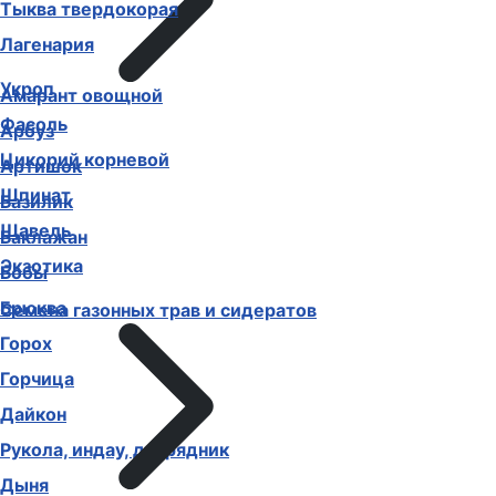
Тыква твердокорая
Лагенария
Укроп
Амарант овощной
Фасоль
Арбуз
Цикорий корневой
Артишок
Шпинат
Базилик
Щавель
Баклажан
Экзотика
Бобы
Брюква
Семена газонных трав и сидератов
Горох
Горчица
Дайкон
Рукола, индау, двурядник
Дыня