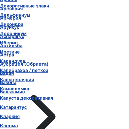
Декоративные злаки
Аренария
Дельфиниум
Армерия
Дихондра
Арункус
Дороникум
Аспарагус
Иберис
Астильба
Ирезине
Астра
Календула
Аубреция (Обриета)
Калибрахоа / петхоа
Бадан
Кальцеолярия
Бакопа
Камнеломка
Бальзамин
Капуста декоративная
Катарантус
Кларкия
Клеома