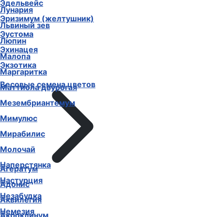
Эдельвейс
Лунария
Эризимум (желтушник)
Львиный зев
Эустома
Люпин
Эхинацея
Малопа
Экзотика
Маргаритка
Весовые семена цветов
Маттиола двурогая
Мезембриантемум
Мимулюс
Мирабилис
Молочай
Наперстянка
Агератум
Настурция
Адонис
Незабудка
Аквилегия
Немезия
Акроклинум