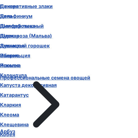
Декоративные злаки
Цинния
Дельфиниум
Чина
Диморфотека
Шалфей пышный
Дурман
Шток-роза (Мальва)
Душистый горошек
Эхинацея
Иберис
Эшшольция
Ипомея
Ясколка
Календула
Профессиональные семена овощей
Капуста декоративная
Катарантус
Кларкия
Клеома
Клещевина
Арбуз
Кобея