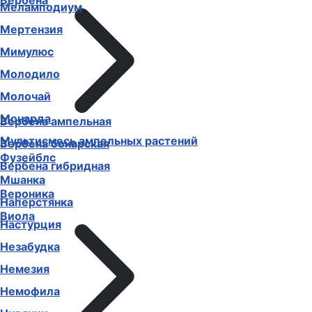
Вербена
Меламподиум
Мертензия
Мимулюс
Молодило
Молочай
Монарда
Вербена ампельная
Мультисмесь ампельных растений
Вербена бонарская
Фузейблс
Вербена гибридная
Мшанка
Вероника
Наперстянка
Виола
Настурция
Незабудка
Немезия
Немофила