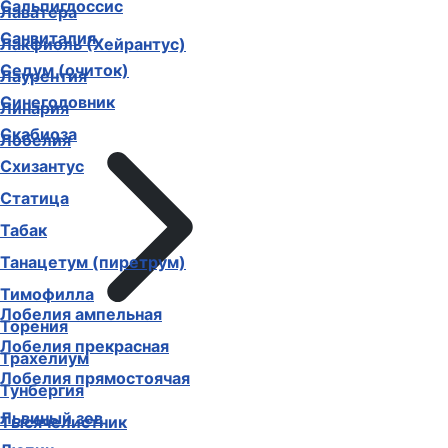
Сальпиглоссис
Лаватера
Санвиталия
Лакфиоль (Хейрантус)
Седум (очиток)
Лаурентия
Синеголовник
Линария
Скабиоза
Лобелия
Схизантус
Статица
Табак
Танацетум (пиретрум)
Тимофилла
Лобелия ампельная
Торения
Лобелия прекрасная
Трахелиум
Лобелия прямостоячая
Тунбергия
Львиный зев
Тысячелистник