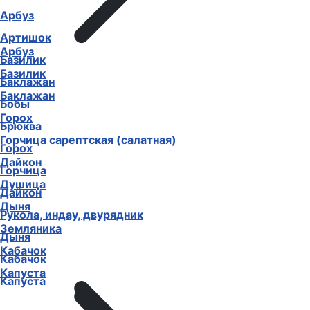
Арбуз
Артишок
Арбуз
Базилик
Базилик
Баклажан
Баклажан
Бобы
Горох
Брюква
Горчица сарептская (салатная)
Горох
Дайкон
Горчица
Душица
Дайкон
Дыня
Рукола, индау, двурядник
Земляника
Дыня
Кабачок
Кабачок
Капуста
Капуста