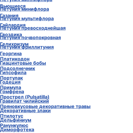
Вьющиеся
Петуния минифлора
Газания
Петуния мультифлора
Гайлардия
Петуния превосходнейшая
Гвоздика
Петуния почвопокровная
Гелихризум
Петуния фриллитуния
Георгина
Платикодон
Гиацинтовые бобы
Подсолнечник
Гипсофила
Портулак
Годеция
Примула
Гомфрена
Прострел (Pulsatilla)
Гравилат чилийский
Пряновкусовые декоративные травы
Декоративные злаки
Птилотус
Дельфиниум
Ранункулюс
Диморфотека