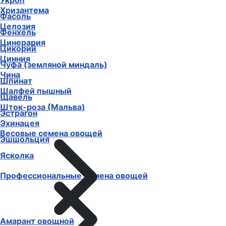
Укроп
Хризантема
Фасоль
Целозия
Фенхель
Цинерария
Цикорий
Цинния
Чуфа (земляной миндаль)
Чина
Шпинат
Шалфей пышный
Щавель
Шток-роза (Мальва)
Эстрагон
Эхинацея
Весовые семена овощей
Эшшольция
Ясколка
Профессиональные семена овощей
Амарант овощной