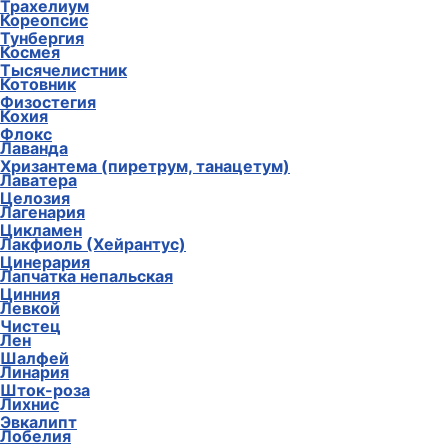
Трахелиум
Кореопсис
Тунбергия
Космея
Тысячелистник
Котовник
Физостегия
Кохия
Флокс
Лаванда
Хризантема (пиретрум, танацетум)
Лаватера
Целозия
Лагенария
Цикламен
Лакфиоль (Хейрантус)
Цинерария
Лапчатка непальская
Цинния
Левкой
Чистец
Лен
Шалфей
Линария
Шток-роза
Лихнис
Эвкалипт
Лобелия