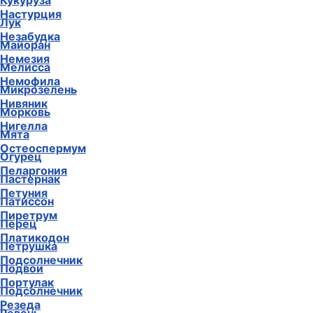
Кукуруза
Настурция
Лук
Незабудка
Майоран
Немезия
Мелисса
Немофила
Микрозелень
Нивяник
Морковь
Нигелла
Мята
Остеоспермум
Огурец
Пеларгония
Пастернак
Петуния
Патиссон
Пиретрум
Перец
Платикодон
Петрушка
Подсолнечник
Подвои
Портулак
Подсолнечник
Резеда