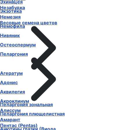
Эхинацея
Незабудка
Экзотика
Немезия
Весовые семена цветов
Немофила
Нивяник
Остеоспермум
Пеларгония
Агератум
Адонис
Аквилегия
Акроклинум
Пеларгония зональная
Алиссум
Пеларгония плющелистная
Амарант
Пентас (Pentas)
Анютины глазки (Виола