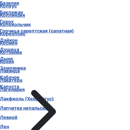
Базилик
Колеус
Баклажан
Коллинзия
Горох
Колокольчик
Горчица сарептская (салатная)
Кореопсис
Дайкон
Космея
Душица
Котовник
Дыня
Кохия
Земляника
Лаванда
Кабачок
Лаватера
Капуста
Лагенария
Лакфиоль (Хейрантус)
Лапчатка непальская
Левкой
Лен