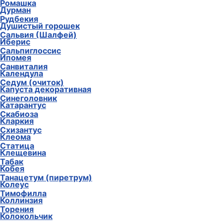
Ромашка
Дурман
Рудбекия
Душистый горошек
Сальвия (Шалфей)
Иберис
Сальпиглоссис
Ипомея
Санвиталия
Календула
Седум (очиток)
Капуста декоративная
Синеголовник
Катарантус
Скабиоза
Кларкия
Схизантус
Клеома
Статица
Клещевина
Табак
Кобея
Танацетум (пиретрум)
Колеус
Тимофилла
Коллинзия
Торения
Колокольчик