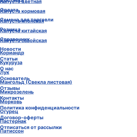
Доставка
Капуста цветная
Оплата
Капуста кормовая
Семена для торговли
Капуста японская
Розница
Капуста китайская
Справочник
Капуста савойская
Новости
Кориандр
Статьи
Кукуруза
О нас
Лук
Основатель
Мангольд (Свекла листовая)
Отзывы
Микрозелень
Контакты
Морковь
Политика конфиденциальности
Огурец
Договор-оферты
Пастернак
Отписаться от рассылки
Патиссон