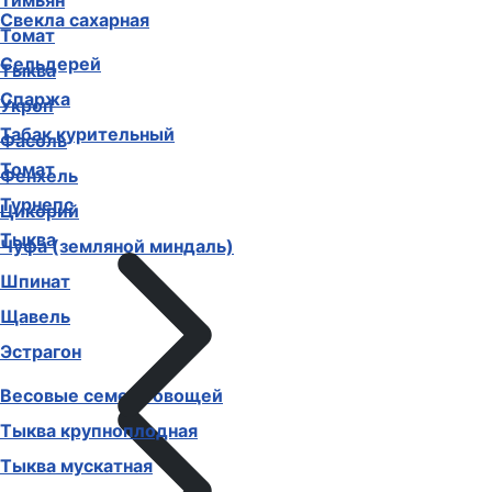
Тимьян
Свекла сахарная
Томат
Сельдерей
Тыква
Спаржа
Укроп
Табак курительный
Фасоль
Томат
Фенхель
Турнепс
Цикорий
Тыква
Чуфа (земляной миндаль)
Шпинат
Щавель
Эстрагон
Весовые семена овощей
Тыква крупноплодная
Тыква мускатная