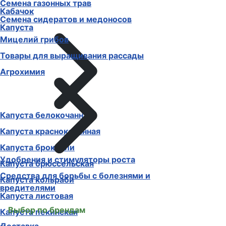
Семена газонных трав
Кабачок
Семена сидератов и медоносов
Капуста
Мицелий грибов
Товары для выращивания рассады
Агрохимия
Капуста белокочанная
Капуста краснокочанная
Капуста брокколи
Удобрения и стимуляторы роста
Капуста брюссельская
Средства для борьбы с болезнями и
Капуста кольраби
вредителями
Капуста листовая
Выбор по брендам
Капуста пекинская