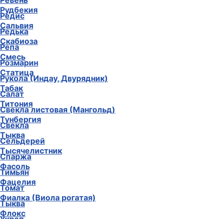
Ревень
Рудбекия
Редис
Сальвия
Редька
Скабиоза
Репа
Смесь
Розмарин
Статица
Рукола (Индау, Двурядник)
Табак
Салат
Титония
Свекла листовая (Мангольд)
Тунбергия
Свекла
Тыква
Сельдерей
Тысячелистник
Спаржа
Фасоль
Тимьян
Фацелия
Томат
Фиалка (Виола рогатая)
Тыква
Флокс