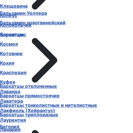
Клещевина
Бальзамин Уоллера
Колеус
Бальзамин новогвинейский
Колокольчик
Бархатцы
Кореопсис
Космея
Котовник
Кохия
Краспедия
Куфея
Бархатцы отклоненные
Лаванда
Бархатцы прямостоячие
Лаватера
Бархатцы тонколистные и нителистные
Лакфиоль (Хейрантус)
Бархатцы триплоидные
Лаурентия
Бегония
Линария