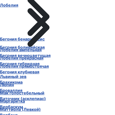
Лобелия
Бегония бенариенсис
Бегония боливийская
Лобелия ампельная
Бегония вечноцветущая
Лобелия прекрасная
Бегония гибридная
Лобелия прямостоячая
Бегония клубневая
Львиный зев
Брахикома
Люпин
Броваллия
Мак голостебельный
Ваточник (асклепиас)
Маргаритка
Вербаскум
Маттиола (Левкой)