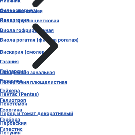
Нивяник
Остеоспермум
Виола ампельная
Пеларгония
Виола крупноцветковая
Виола гофрированная
Виола рогатая (фиалка рогатая)
Вискария (смолевка)
Газания
Гайлардия
Пеларгония зональная
Гвоздика
Пеларгония плющелистная
Гейхера
Пентас (Pentas)
Гелиотроп
Пенстемон
Георгина
Перец и томат декоративный
Гербера
Перовския
Гипестис
Петуния