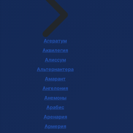
Агератум
Аквилегия
Алиссум
Альтернантера
Амарант
Ангелония
Анемоны
Арабис
Аренария
Армерия