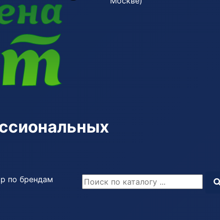
Москве)
ессиональных
р по брендам