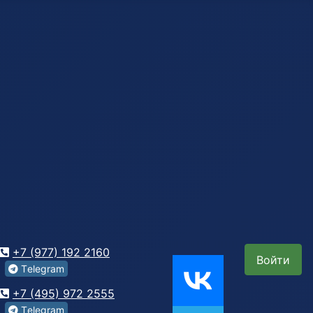
+7 (977) 192 2160
Войти
Tеlegrаm
+7 (495) 972 2555
Tеlegrаm