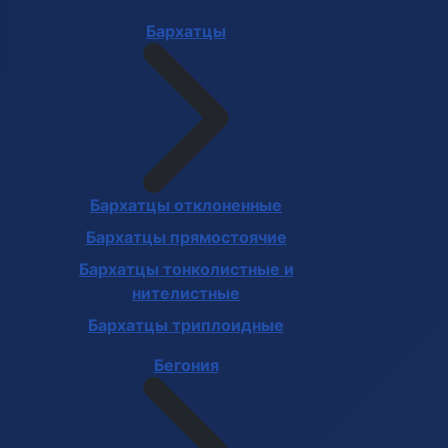
Бархатцы
Бархатцы отклоненные
Бархатцы прямостоячие
Бархатцы тонколистные и
нителистные
Бархатцы триплоидные
Бегония