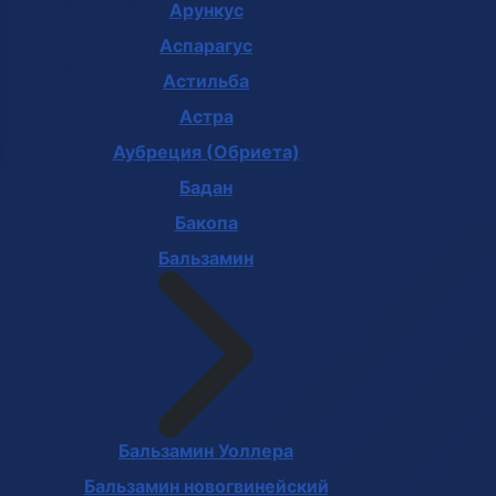
Арункус
Аспарагус
Астильба
Астра
Аубреция (Обриета)
Бадан
Бакопа
Бальзамин
Бальзамин Уоллера
Бальзамин новогвинейский