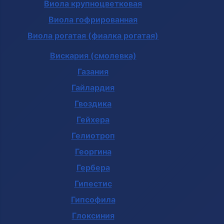
Виола крупноцветковая
Виола гофрированная
Виола рогатая (фиалка рогатая)
Вискария (смолевка)
Газания
Гайлардия
Гвоздика
Гейхера
Гелиотроп
Георгина
Гербера
Гипестис
Гипсофила
Глоксиния