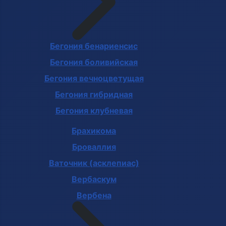
Бегония бенариенсис
Бегония боливийская
Бегония вечноцветущая
Бегония гибридная
Бегония клубневая
Брахикома
Броваллия
Ваточник (асклепиас)
Вербаскум
Вербена