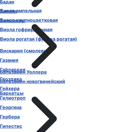
Бадан
Виола ампельная
Бакопа
Виола крупноцветковая
Бальзамин
Виола гофрированная
Виола рогатая (фиалка рогатая)
Вискария (смолевка)
Газания
Гайлардия
Бальзамин Уоллера
Гвоздика
Бальзамин новогвинейский
Гейхера
Бархатцы
Гелиотроп
Георгина
Гербера
Гипестис