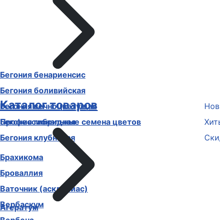
Бегония бенариенсис
Бегония боливийская
Каталог товаров
Бегония вечноцветущая
Нов
Бегония гибридная
Профессиональные семена цветов
Хит
Бегония клубневая
Ски
Брахикома
Броваллия
Ваточник (асклепиас)
Вербаскум
Агератум