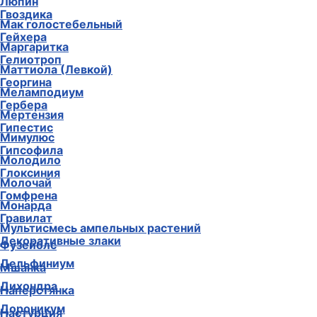
Люпин
Гвоздика
Мак голостебельный
Гейхера
Маргаритка
Гелиотроп
Маттиола (Левкой)
Георгина
Меламподиум
Гербера
Мертензия
Гипестис
Мимулюс
Гипсофила
Молодило
Глоксиния
Молочай
Гомфрена
Монарда
Гравилат
Мультисмесь ампельных растений
Декоративные злаки
Фузейблс
Дельфиниум
Мшанка
Дихондра
Наперстянка
Дороникум
Настурция