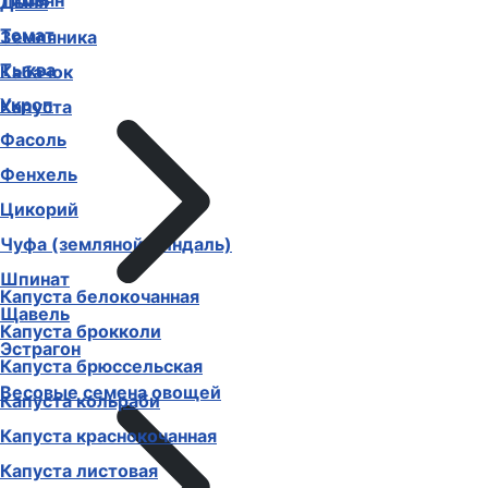
Тимьян
Дыня
Томат
Земляника
Тыква
Кабачок
Укроп
Капуста
Фасоль
Фенхель
Цикорий
Чуфа (земляной миндаль)
Шпинат
Капуста белокочанная
Щавель
Капуста брокколи
Эстрагон
Капуста брюссельская
Весовые семена овощей
Капуста кольраби
Капуста краснокочанная
Капуста листовая