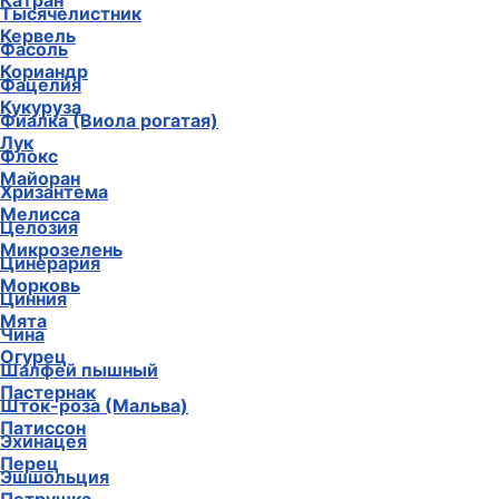
Катран
Тысячелистник
Кервель
Фасоль
Кориандр
Фацелия
Кукуруза
Фиалка (Виола рогатая)
Лук
Флокс
Майоран
Хризантема
Мелисса
Целозия
Микрозелень
Цинерария
Морковь
Цинния
Мята
Чина
Огурец
Шалфей пышный
Пастернак
Шток-роза (Мальва)
Патиссон
Эхинацея
Перец
Эшшольция