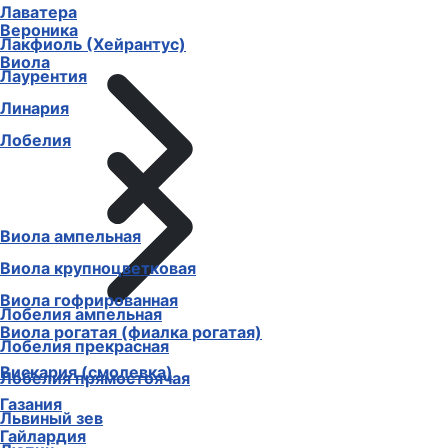
Лаватера
Вероника
Лакфиоль (Хейрантус)
Виола
Лаурентия
Линария
Лобелия
Виола ампельная
Виола крупноцветковая
Виола гофрированная
Лобелия ампельная
Виола рогатая (фиалка рогатая)
Лобелия прекрасная
Вискария (смолевка)
Лобелия прямостоячая
Газания
Львиный зев
Гайлардия