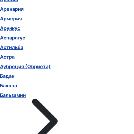
Аренария
Армерия
Арункус
Аспарагус
Астильба
Астра
Аубреция (Обриета)
Бадан
Бакопа
Бальзамин