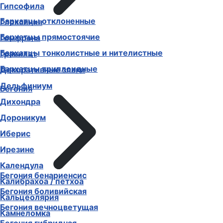
Гипсофила
Бархатцы отклоненные
Глоксиния
Бархатцы прямостоячие
Гомфрена
Бархатцы тонколистные и нителистные
Гравилат
Бархатцы триплоидные
Декоративные злаки
Дельфиниум
Бегония
Дихондра
Дороникум
Иберис
Ирезине
Календула
Бегония бенариенсис
Калибрахоа / петхоа
Бегония боливийская
Кальцеолярия
Бегония вечноцветущая
Камнеломка