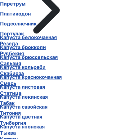
Пиретрум
Платикодон
Подсолнечник
Портулак
Капуста белокочанная
Резеда
Капуста брокколи
Рудбекия
Капуста брюссельская
Сальвия
Капуста кольраби
Скабиоза
Капуста краснокочанная
Смесь
Капуста листовая
Статица
Капуста пекинская
Табак
Капуста савойская
Титония
Капуста цветная
Тунбергия
Капуста японская
Тыква