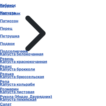
Кабачок
Огурец
Капуста
Пастернак
Патиссон
Перец
Петрушка
Подвои
Подсолнечник
Капуста белокочанная
Ревень
Капуста краснокочанная
Редис
Капуста брокколи
Редька
Капуста брюссельская
Репа
Капуста кольраби
Розмарин
Капуста листовая
Рукола (Индау, Двурядник)
Капуста пекинская
Салат