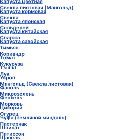
Капуста цветная
Свекла листовая (Мангольд)
Капуста кормовая
Свекла
Капуста японская
Сельдерей
Капуста китайская
Спаржа
Капуста савойская
Тимьян
Кориандр
Томат
Кукуруза
Тыква
Лук
Укроп
Мангольд (Свекла листовая)
Фасоль
Микрозелень
Фенхель
Морковь
Цикорий
Огурец
Чуфа (земляной миндаль)
Пастернак
Шпинат
Патиссон
Щавель