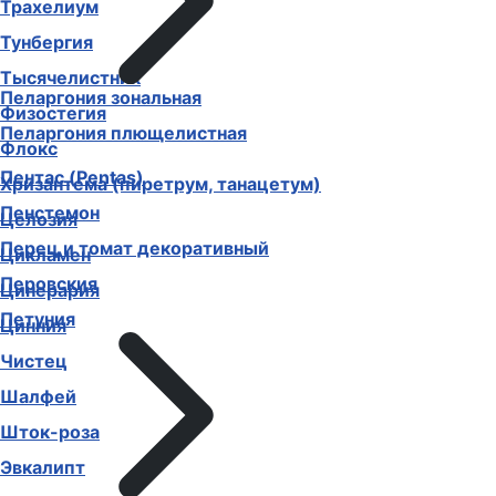
Трахелиум
Тунбергия
Тысячелистник
Пеларгония зональная
Физостегия
Пеларгония плющелистная
Флокс
Пентас (Pentas)
Хризантема (пиретрум, танацетум)
Пенстемон
Целозия
Перец и томат декоративный
Цикламен
Перовския
Цинерария
Петуния
Цинния
Чистец
Шалфей
Шток-роза
Эвкалипт