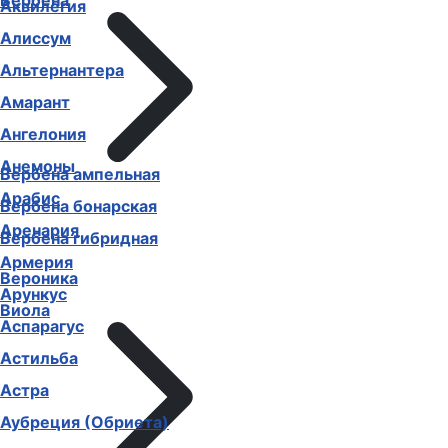
Вербена
Аквилегия
Алиссум
Альтернантера
Амарант
Ангелония
Анемоны
Вербена ампельная
Арабис
Вербена бонарская
Аренария
Вербена гибридная
Армерия
Вероника
Арункус
Виола
Аспарагус
Астильба
Астра
Аубреция (Обриета)