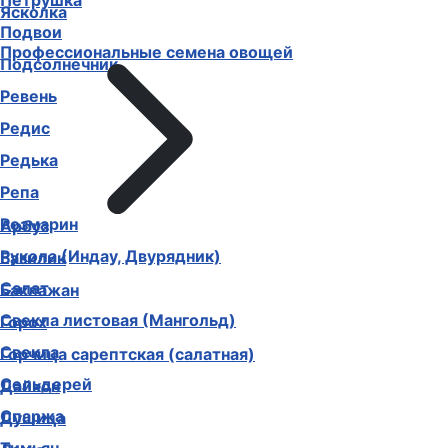
Петрушка
Ясколка
Подвои
Профессиональные семена овощей
Подсолнечник
Ревень
Редис
Редька
Репа
Розмарин
Арбуз
Рукола (Индау, Двурядник)
Базилик
Салат
Баклажан
Свекла листовая (Мангольд)
Горох
Свекла
Горчица сарептская (салатная)
Сельдерей
Дайкон
Спаржа
Душица