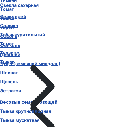
Тимьян
Свекла сахарная
Томат
Сельдерей
Тыква
Спаржа
Укроп
Табак курительный
Фасоль
Томат
Фенхель
Турнепс
Цикорий
Тыква
Чуфа (земляной миндаль)
Шпинат
Щавель
Эстрагон
Весовые семена овощей
Тыква крупноплодная
Тыква мускатная