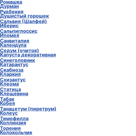
Ромашка
Дурман
Рудбекия
Душистый горошек
Сальвия (Шалфей)
Иберис
Сальпиглоссис
Ипомея
Санвиталия
Календула
Седум (очиток)
Капуста декоративная
Синеголовник
Катарантус
Скабиоза
Кларкия
Схизантус
Клеома
Статица
Клещевина
Табак
Кобея
Танацетум (пиретрум)
Колеус
Тимофилла
Коллинзия
Торения
Колокольчик