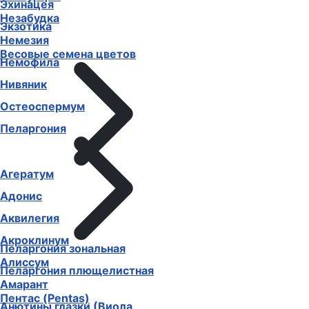
Эхинацея
Незабудка
Экзотика
Немезия
Весовые семена цветов
Немофила
Нивяник
Остеоспермум
Пеларгония
Агератум
Адонис
Аквилегия
Акроклинум
Пеларгония зональная
Алиссум
Пеларгония плющелистная
Амарант
Пентас (Pentas)
Анютины глазки (Виола