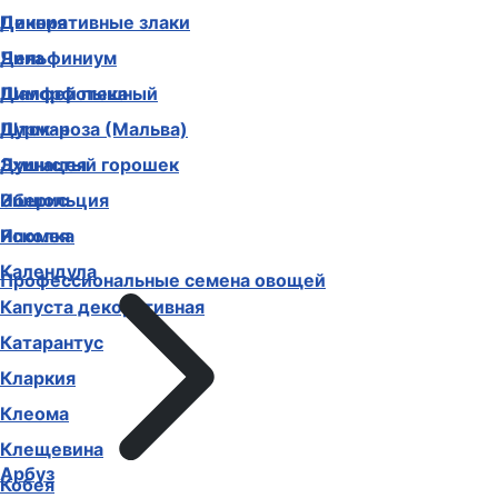
Декоративные злаки
Цинния
Дельфиниум
Чина
Диморфотека
Шалфей пышный
Дурман
Шток-роза (Мальва)
Душистый горошек
Эхинацея
Иберис
Эшшольция
Ипомея
Ясколка
Календула
Профессиональные семена овощей
Капуста декоративная
Катарантус
Кларкия
Клеома
Клещевина
Арбуз
Кобея