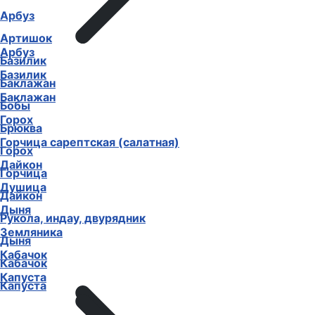
Арбуз
Артишок
Арбуз
Базилик
Базилик
Баклажан
Баклажан
Бобы
Горох
Брюква
Горчица сарептская (салатная)
Горох
Дайкон
Горчица
Душица
Дайкон
Дыня
Рукола, индау, двурядник
Земляника
Дыня
Кабачок
Кабачок
Капуста
Капуста