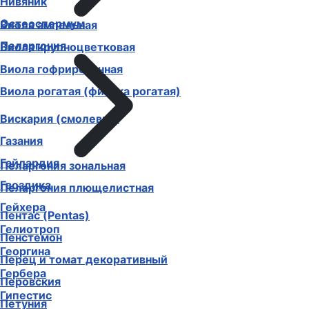
Нивяник
Остеоспермум
Виола ампельная
Пеларгония
Виола крупноцветковая
Виола гофрированная
Виола рогатая (фиалка рогатая)
Вискария (смолевка)
Газания
Гайлардия
Пеларгония зональная
Гвоздика
Пеларгония плющелистная
Гейхера
Пентас (Pentas)
Гелиотроп
Пенстемон
Георгина
Перец и томат декоративный
Гербера
Перовския
Гипестис
Петуния