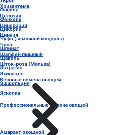
Укроп
Хризантема
Фасоль
Целозия
Фенхель
Цинерария
Цикорий
Цинния
Чуфа (земляной миндаль)
Чина
Шпинат
Шалфей пышный
Щавель
Шток-роза (Мальва)
Эстрагон
Эхинацея
Весовые семена овощей
Эшшольция
Ясколка
Профессиональные семена овощей
Амарант овощной