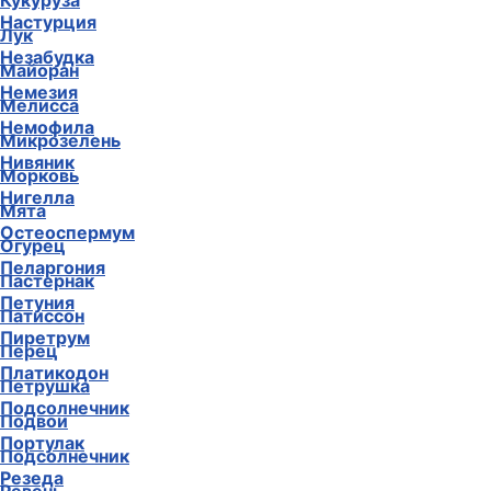
Кукуруза
Настурция
Лук
Незабудка
Майоран
Немезия
Мелисса
Немофила
Микрозелень
Нивяник
Морковь
Нигелла
Мята
Остеоспермум
Огурец
Пеларгония
Пастернак
Петуния
Патиссон
Пиретрум
Перец
Платикодон
Петрушка
Подсолнечник
Подвои
Портулак
Подсолнечник
Резеда