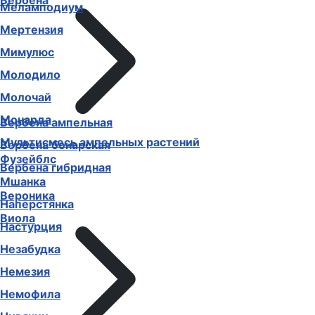
Вербена
Меламподиум
Мертензия
Мимулюс
Молодило
Молочай
Монарда
Вербена ампельная
Мультисмесь ампельных растений
Вербена бонарская
Фузейблс
Вербена гибридная
Мшанка
Вероника
Наперстянка
Виола
Настурция
Незабудка
Немезия
Немофила