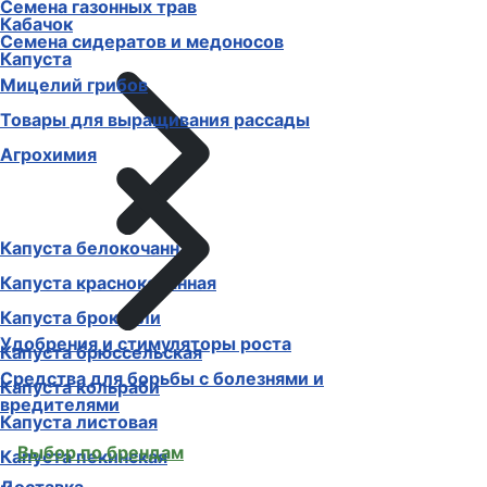
Семена газонных трав
Кабачок
Семена сидератов и медоносов
Капуста
Мицелий грибов
Товары для выращивания рассады
Агрохимия
Капуста белокочанная
Капуста краснокочанная
Капуста брокколи
Удобрения и стимуляторы роста
Капуста брюссельская
Средства для борьбы с болезнями и
Капуста кольраби
вредителями
Капуста листовая
Выбор по брендам
Капуста пекинская