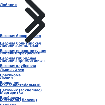
Лобелия
Бегония бенариенсис
Бегония боливийская
Лобелия ампельная
Бегония вечноцветущая
Лобелия прекрасная
Бегония гибридная
Лобелия прямостоячая
Бегония клубневая
Львиный зев
Брахикома
Люпин
Броваллия
Мак голостебельный
Ваточник (асклепиас)
Маргаритка
Вербаскум
Маттиола (Левкой)