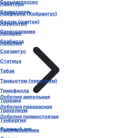
Сальпиглоссис
Лаватера
Санвиталия
Лакфиоль (Хейрантус)
Седум (очиток)
Лаурентия
Синеголовник
Линария
Скабиоза
Лобелия
Схизантус
Статица
Табак
Танацетум (пиретрум)
Тимофилла
Лобелия ампельная
Торения
Лобелия прекрасная
Трахелиум
Лобелия прямостоячая
Тунбергия
Львиный зев
Тысячелистник