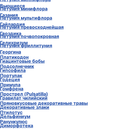
Вьющиеся
Петуния минифлора
Газания
Петуния мультифлора
Гайлардия
Петуния превосходнейшая
Гвоздика
Петуния почвопокровная
Гелихризум
Петуния фриллитуния
Георгина
Платикодон
Гиацинтовые бобы
Подсолнечник
Гипсофила
Портулак
Годеция
Примула
Гомфрена
Прострел (Pulsatilla)
Гравилат чилийский
Пряновкусовые декоративные травы
Декоративные злаки
Птилотус
Дельфиниум
Ранункулюс
Диморфотека