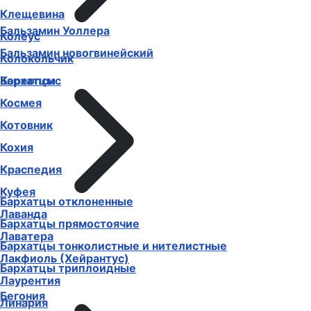
Клещевина
Бальзамин Уоллера
Колеус
Бальзамин новогвинейский
Колокольчик
Бархатцы
Кореопсис
Космея
Котовник
Кохия
Краспедия
Куфея
Бархатцы отклоненные
Лаванда
Бархатцы прямостоячие
Лаватера
Бархатцы тонколистные и нителистные
Лакфиоль (Хейрантус)
Бархатцы триплоидные
Лаурентия
Бегония
Линария