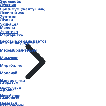
Эдельвейс
Лунария
Эризимум (желтушник)
Львиный зев
Эустома
Люпин
Эхинацея
Малопа
Экзотика
Маргаритка
Весовые семена цветов
Маттиола двурогая
Мезембриантемум
Мимулюс
Мирабилис
Молочай
Наперстянка
Агератум
Настурция
Адонис
Незабудка
Аквилегия
Немезия
Акроклинум