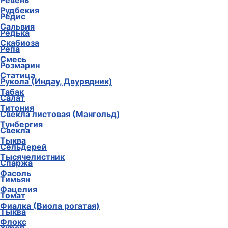
Ревень
Рудбекия
Редис
Сальвия
Редька
Скабиоза
Репа
Смесь
Розмарин
Статица
Рукола (Индау, Двурядник)
Табак
Салат
Титония
Свекла листовая (Мангольд)
Тунбергия
Свекла
Тыква
Сельдерей
Тысячелистник
Спаржа
Фасоль
Тимьян
Фацелия
Томат
Фиалка (Виола рогатая)
Тыква
Флокс