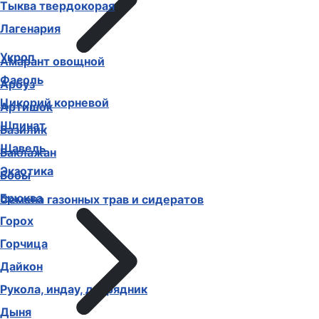
Тыква твердокорая
Лагенария
Укроп
Амарант овощной
Фасоль
Арбуз
Цикорий корневой
Артишок
Шпинат
Базилик
Щавель
Баклажан
Экзотика
Бобы
Брюква
Семена газонных трав и сидератов
Горох
Горчица
Дайкон
Рукола, индау, двурядник
Дыня