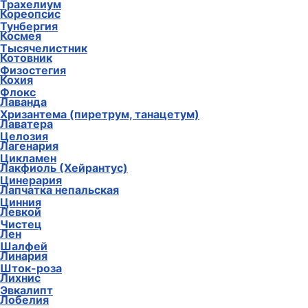
Трахелиум
Кореопсис
Тунбергия
Космея
Тысячелистник
Котовник
Физостегия
Кохия
Флокс
Лаванда
Хризантема (пиретрум, танацетум)
Лаватера
Целозия
Лагенария
Цикламен
Лакфиоль (Хейрантус)
Цинерария
Лапчатка непальская
Цинния
Левкой
Чистец
Лен
Шалфей
Линария
Шток-роза
Лихнис
Эвкалипт
Лобелия