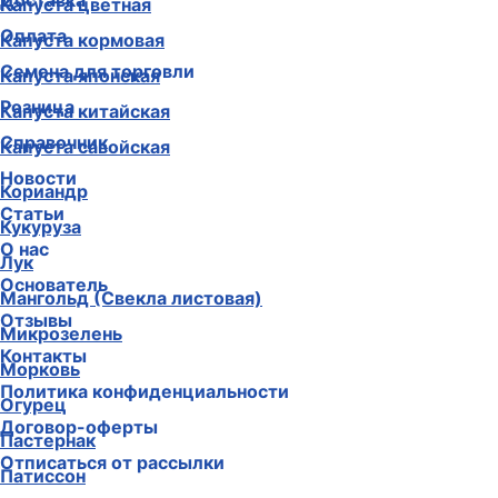
Доставка
Капуста цветная
Оплата
Капуста кормовая
Семена для торговли
Капуста японская
Розница
Капуста китайская
Справочник
Капуста савойская
Новости
Кориандр
Статьи
Кукуруза
О нас
Лук
Основатель
Мангольд (Свекла листовая)
Отзывы
Микрозелень
Контакты
Морковь
Политика конфиденциальности
Огурец
Договор-оферты
Пастернак
Отписаться от рассылки
Патиссон