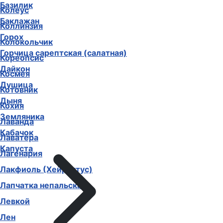
Базилик
Колеус
Баклажан
Коллинзия
Горох
Колокольчик
Горчица сарептская (салатная)
Кореопсис
Дайкон
Космея
Душица
Котовник
Дыня
Кохия
Земляника
Лаванда
Кабачок
Лаватера
Капуста
Лагенария
Лакфиоль (Хейрантус)
Лапчатка непальская
Левкой
Лен