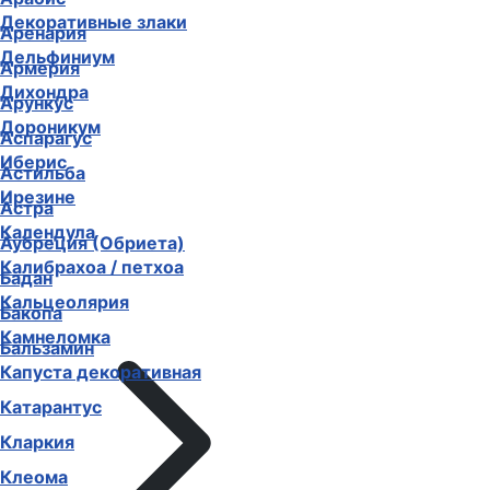
Декоративные злаки
Аренария
Дельфиниум
Армерия
Дихондра
Арункус
Дороникум
Аспарагус
Иберис
Астильба
Ирезине
Астра
Календула
Аубреция (Обриета)
Калибрахоа / петхоа
Бадан
Кальцеолярия
Бакопа
Камнеломка
Бальзамин
Капуста декоративная
Катарантус
Кларкия
Клеома