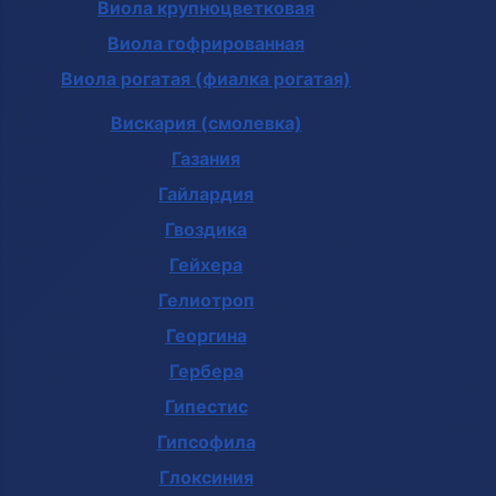
Виола крупноцветковая
Виола гофрированная
Виола рогатая (фиалка рогатая)
Вискария (смолевка)
Газания
Гайлардия
Гвоздика
Гейхера
Гелиотроп
Георгина
Гербера
Гипестис
Гипсофила
Глоксиния