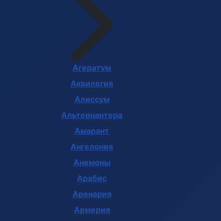
Агератум
Аквилегия
Алиссум
Альтернантера
Амарант
Ангелония
Анемоны
Арабис
Аренария
Армерия