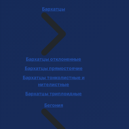
Бархатцы
Бархатцы отклоненные
Бархатцы прямостоячие
Бархатцы тонколистные и
нителистные
Бархатцы триплоидные
Бегония