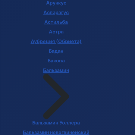
Арункус
Аспарагус
Астильба
Астра
Аубреция (Обриета)
Бадан
Бакопа
Бальзамин
Бальзамин Уоллера
Бальзамин новогвинейский