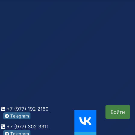
+7 (977) 192 2160
Войти
Tеlegrаm
+7 (977) 302 3311
Tеlegrаm