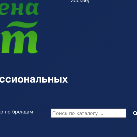
Москве)
ессиональных
р по брендам