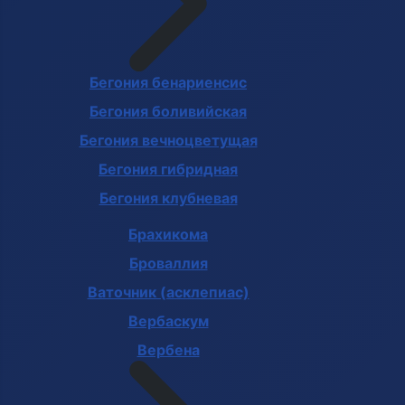
Бегония бенариенсис
Бегония боливийская
Бегония вечноцветущая
Бегония гибридная
Бегония клубневая
Брахикома
Броваллия
Ваточник (асклепиас)
Вербаскум
Вербена