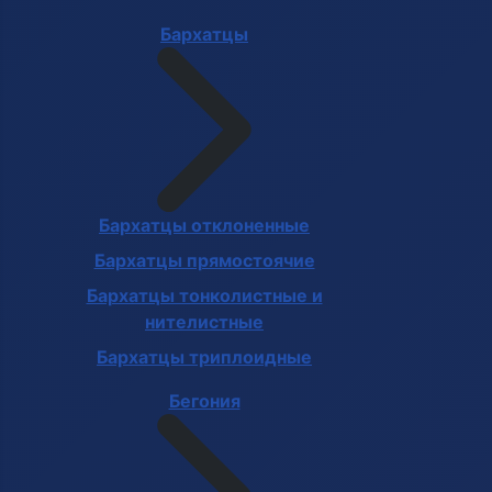
Бархатцы
Бархатцы отклоненные
Бархатцы прямостоячие
Бархатцы тонколистные и
нителистные
Бархатцы триплоидные
Бегония