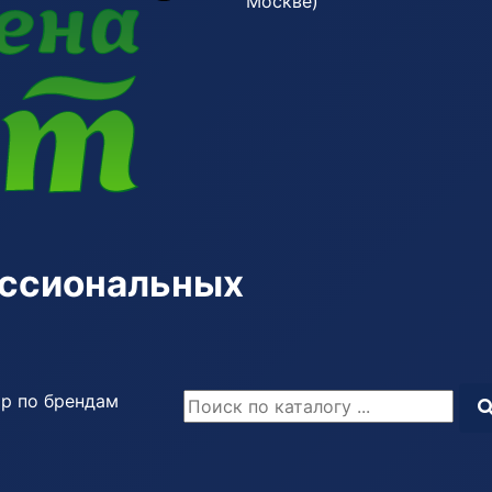
Москве)
ессиональных
р по брендам