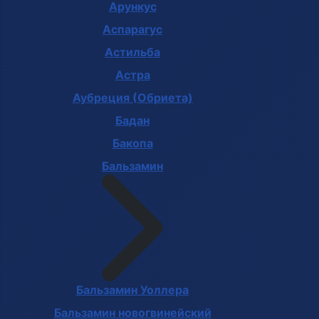
Арункус
Аспарагус
Астильба
Астра
Аубреция (Обриета)
Бадан
Бакопа
Бальзамин
Бальзамин Уоллера
Бальзамин новогвинейский