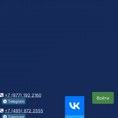
+7 (977) 192 2160
Войти
Tеlegrаm
+7 (495) 972 2555
Tеlegrаm