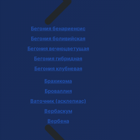
Бегония бенариенсис
Бегония боливийская
Бегония вечноцветущая
Бегония гибридная
Бегония клубневая
Брахикома
Броваллия
Ваточник (асклепиас)
Вербаскум
Вербена