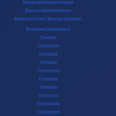
Виола крупноцветковая
Виола гофрированная
Виола рогатая (фиалка рогатая)
Вискария (смолевка)
Газания
Гайлардия
Гвоздика
Гейхера
Гелиотроп
Георгина
Гербера
Гипестис
Гипсофила
Глоксиния