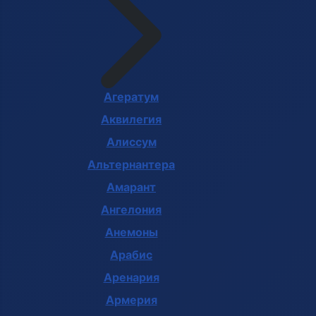
Агератум
Аквилегия
Алиссум
Альтернантера
Амарант
Ангелония
Анемоны
Арабис
Аренария
Армерия