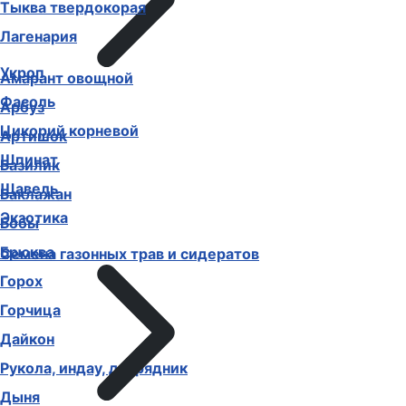
Тыква твердокорая
Лагенария
Укроп
Амарант овощной
Фасоль
Арбуз
Цикорий корневой
Артишок
Шпинат
Базилик
Щавель
Баклажан
Экзотика
Бобы
Брюква
Семена газонных трав и сидератов
Горох
Горчица
Дайкон
Рукола, индау, двурядник
Дыня