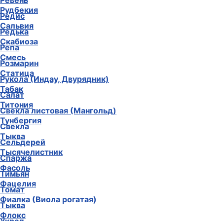
Ревень
Рудбекия
Редис
Сальвия
Редька
Скабиоза
Репа
Смесь
Розмарин
Статица
Рукола (Индау, Двурядник)
Табак
Салат
Титония
Свекла листовая (Мангольд)
Тунбергия
Свекла
Тыква
Сельдерей
Тысячелистник
Спаржа
Фасоль
Тимьян
Фацелия
Томат
Фиалка (Виола рогатая)
Тыква
Флокс