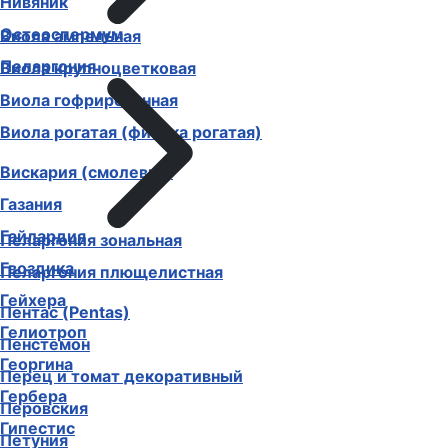
Нивяник
Остеоспермум
Виола ампельная
Пеларгония
Виола крупноцветковая
Виола гофрированная
Виола рогатая (фиалка рогатая)
Вискария (смолевка)
Газания
Гайлардия
Пеларгония зональная
Гвоздика
Пеларгония плющелистная
Гейхера
Пентас (Pentas)
Гелиотроп
Пенстемон
Георгина
Перец и томат декоративный
Гербера
Перовския
Гипестис
Петуния