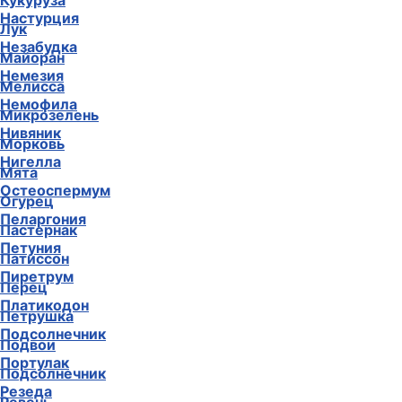
Кукуруза
Настурция
Лук
Незабудка
Майоран
Немезия
Мелисса
Немофила
Микрозелень
Нивяник
Морковь
Нигелла
Мята
Остеоспермум
Огурец
Пеларгония
Пастернак
Петуния
Патиссон
Пиретрум
Перец
Платикодон
Петрушка
Подсолнечник
Подвои
Портулак
Подсолнечник
Резеда