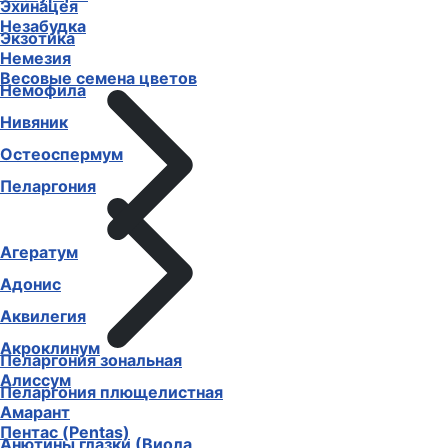
Эхинацея
Незабудка
Экзотика
Немезия
Весовые семена цветов
Немофила
Нивяник
Остеоспермум
Пеларгония
Агератум
Адонис
Аквилегия
Акроклинум
Пеларгония зональная
Алиссум
Пеларгония плющелистная
Амарант
Пентас (Pentas)
Анютины глазки (Виола