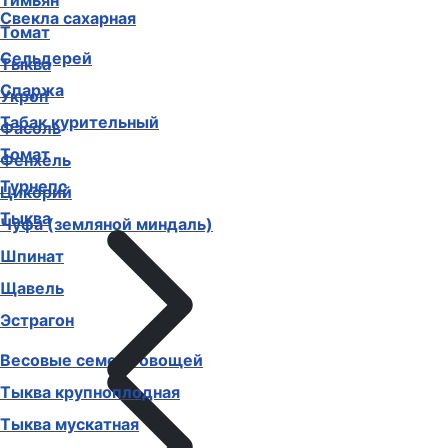
Тимьян
Свекла сахарная
Томат
Сельдерей
Тыква
Спаржа
Укроп
Табак курительный
Фасоль
Томат
Фенхель
Турнепс
Цикорий
Тыква
Чуфа (земляной миндаль)
Шпинат
Щавель
Эстрагон
Весовые семена овощей
Тыква крупноплодная
Тыква мускатная