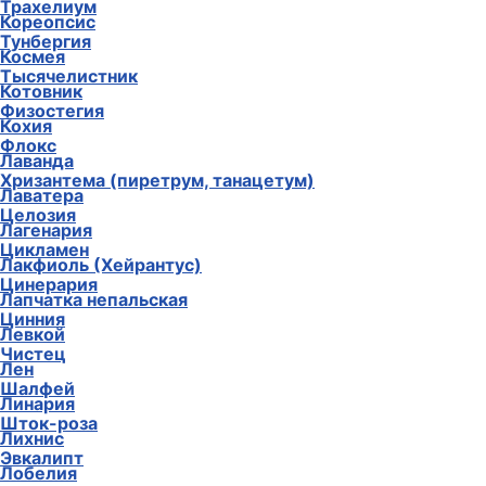
Трахелиум
Кореопсис
Тунбергия
Космея
Тысячелистник
Котовник
Физостегия
Кохия
Флокс
Лаванда
Хризантема (пиретрум, танацетум)
Лаватера
Целозия
Лагенария
Цикламен
Лакфиоль (Хейрантус)
Цинерария
Лапчатка непальская
Цинния
Левкой
Чистец
Лен
Шалфей
Линария
Шток-роза
Лихнис
Эвкалипт
Лобелия