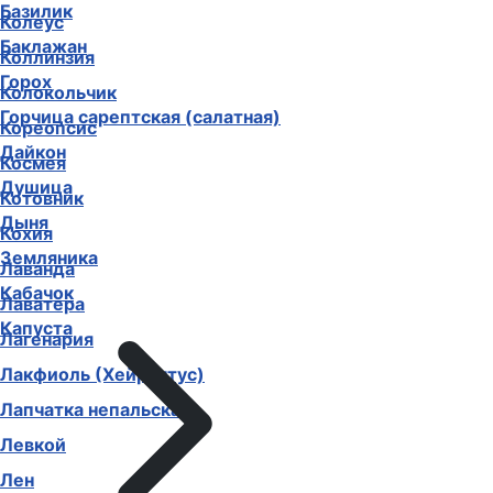
Базилик
Колеус
Баклажан
Коллинзия
Горох
Колокольчик
Горчица сарептская (салатная)
Кореопсис
Дайкон
Космея
Душица
Котовник
Дыня
Кохия
Земляника
Лаванда
Кабачок
Лаватера
Капуста
Лагенария
Лакфиоль (Хейрантус)
Лапчатка непальская
Левкой
Лен