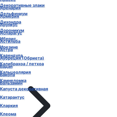
Декоративные злаки
Аренария
Дельфиниум
Армерия
Дихондра
Арункус
Дороникум
Аспарагус
Иберис
Астильба
Ирезине
Астра
Календула
Аубреция (Обриета)
Калибрахоа / петхоа
Бадан
Кальцеолярия
Бакопа
Камнеломка
Бальзамин
Капуста декоративная
Катарантус
Кларкия
Клеома