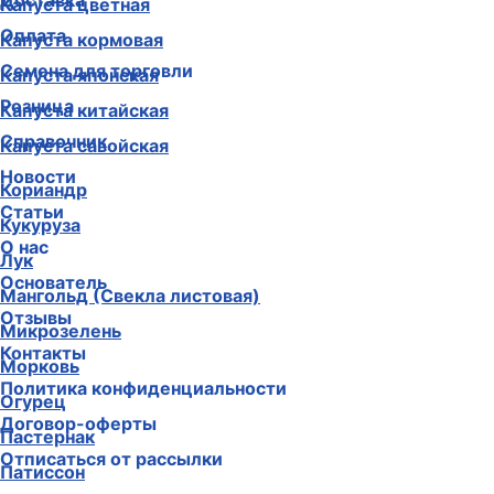
Доставка
Капуста цветная
Оплата
Капуста кормовая
Семена для торговли
Капуста японская
Розница
Капуста китайская
Справочник
Капуста савойская
Новости
Кориандр
Статьи
Кукуруза
О нас
Лук
Основатель
Мангольд (Свекла листовая)
Отзывы
Микрозелень
Контакты
Морковь
Политика конфиденциальности
Огурец
Договор-оферты
Пастернак
Отписаться от рассылки
Патиссон