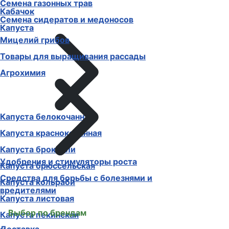
Семена газонных трав
Кабачок
Семена сидератов и медоносов
Капуста
Мицелий грибов
Товары для выращивания рассады
Агрохимия
Капуста белокочанная
Капуста краснокочанная
Капуста брокколи
Удобрения и стимуляторы роста
Капуста брюссельская
Средства для борьбы с болезнями и
Капуста кольраби
вредителями
Капуста листовая
Выбор по брендам
Капуста пекинская