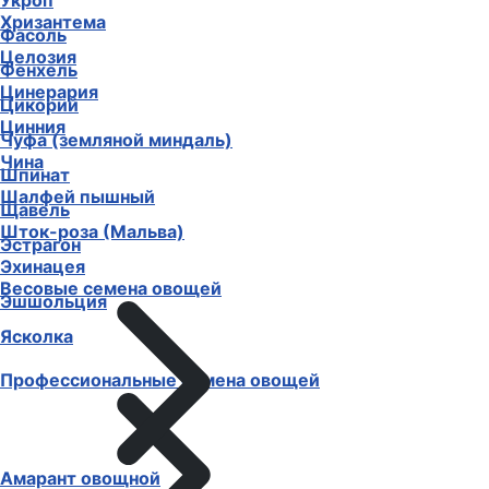
Укроп
Хризантема
Фасоль
Целозия
Фенхель
Цинерария
Цикорий
Цинния
Чуфа (земляной миндаль)
Чина
Шпинат
Шалфей пышный
Щавель
Шток-роза (Мальва)
Эстрагон
Эхинацея
Весовые семена овощей
Эшшольция
Ясколка
Профессиональные семена овощей
Амарант овощной