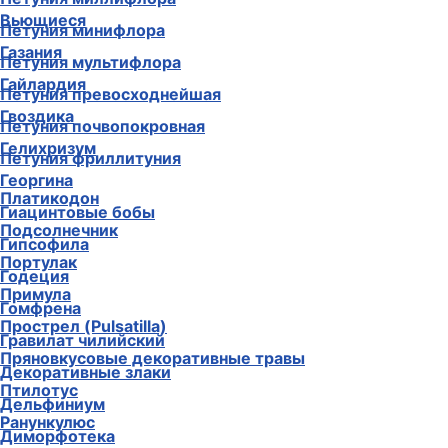
Вьющиеся
Петуния минифлора
Газания
Петуния мультифлора
Гайлардия
Петуния превосходнейшая
Гвоздика
Петуния почвопокровная
Гелихризум
Петуния фриллитуния
Георгина
Платикодон
Гиацинтовые бобы
Подсолнечник
Гипсофила
Портулак
Годеция
Примула
Гомфрена
Прострел (Pulsatilla)
Гравилат чилийский
Пряновкусовые декоративные травы
Декоративные злаки
Птилотус
Дельфиниум
Ранункулюс
Диморфотека