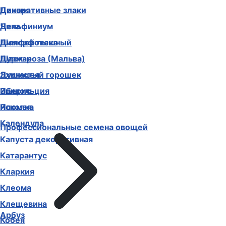
Декоративные злаки
Цинния
Дельфиниум
Чина
Диморфотека
Шалфей пышный
Дурман
Шток-роза (Мальва)
Душистый горошек
Эхинацея
Иберис
Эшшольция
Ипомея
Ясколка
Календула
Профессиональные семена овощей
Капуста декоративная
Катарантус
Кларкия
Клеома
Клещевина
Арбуз
Кобея