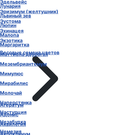
Эдельвейс
Лунария
Эризимум (желтушник)
Львиный зев
Эустома
Люпин
Эхинацея
Малопа
Экзотика
Маргаритка
Весовые семена цветов
Маттиола двурогая
Мезембриантемум
Мимулюс
Мирабилис
Молочай
Наперстянка
Агератум
Настурция
Адонис
Незабудка
Аквилегия
Немезия
Акроклинум