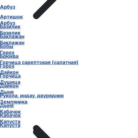
Арбуз
Артишок
Арбуз
Базилик
Базилик
Баклажан
Баклажан
Бобы
Горох
Брюква
Горчица сарептская (салатная)
Горох
Дайкон
Горчица
Душица
Дайкон
Дыня
Рукола, индау, двурядник
Земляника
Дыня
Кабачок
Кабачок
Капуста
Капуста