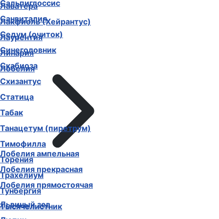
Сальпиглоссис
Лаватера
Санвиталия
Лакфиоль (Хейрантус)
Седум (очиток)
Лаурентия
Синеголовник
Линария
Скабиоза
Лобелия
Схизантус
Статица
Табак
Танацетум (пиретрум)
Тимофилла
Лобелия ампельная
Торения
Лобелия прекрасная
Трахелиум
Лобелия прямостоячая
Тунбергия
Львиный зев
Тысячелистник