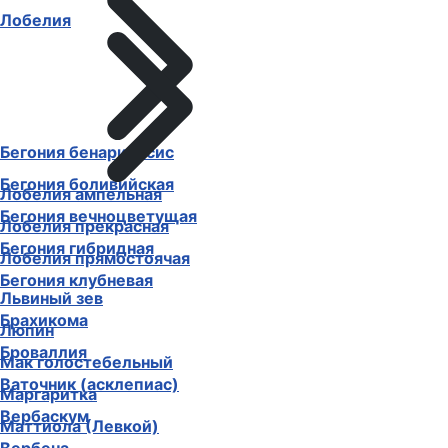
Лобелия
Бегония бенариенсис
Бегония боливийская
Лобелия ампельная
Бегония вечноцветущая
Лобелия прекрасная
Бегония гибридная
Лобелия прямостоячая
Бегония клубневая
Львиный зев
Брахикома
Люпин
Броваллия
Мак голостебельный
Ваточник (асклепиас)
Маргаритка
Вербаскум
Маттиола (Левкой)