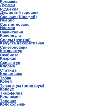
Ромашка
Дурман
Рудбекия
Душистый горошек
Сальвия (Шалфей)
Иберис
Сальпиглоссис
Ипомея
Санвиталия
Календула
Седум (очиток)
Капуста декоративная
Синеголовник
Катарантус
Скабиоза
Кларкия
Схизантус
Клеома
Статица
Клещевина
Табак
Кобея
Танацетум (пиретрум)
Колеус
Тимофилла
Коллинзия
Торения
Колокольчик