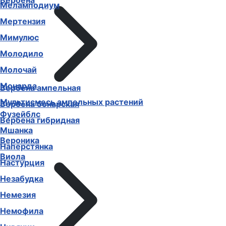
Вербена
Меламподиум
Мертензия
Мимулюс
Молодило
Молочай
Монарда
Вербена ампельная
Мультисмесь ампельных растений
Вербена бонарская
Фузейблс
Вербена гибридная
Мшанка
Вероника
Наперстянка
Виола
Настурция
Незабудка
Немезия
Немофила