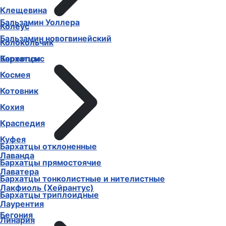
Клещевина
Бальзамин Уоллера
Колеус
Бальзамин новогвинейский
Колокольчик
Бархатцы
Кореопсис
Космея
Котовник
Кохия
Краспедия
Куфея
Бархатцы отклоненные
Лаванда
Бархатцы прямостоячие
Лаватера
Бархатцы тонколистные и нителистные
Лакфиоль (Хейрантус)
Бархатцы триплоидные
Лаурентия
Бегония
Линария