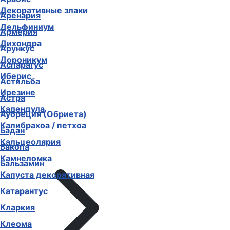
Декоративные злаки
Аренария
Дельфиниум
Армерия
Дихондра
Арункус
Дороникум
Аспарагус
Иберис
Астильба
Ирезине
Астра
Календула
Аубреция (Обриета)
Калибрахоа / петхоа
Бадан
Кальцеолярия
Бакопа
Камнеломка
Бальзамин
Капуста декоративная
Катарантус
Кларкия
Клеома