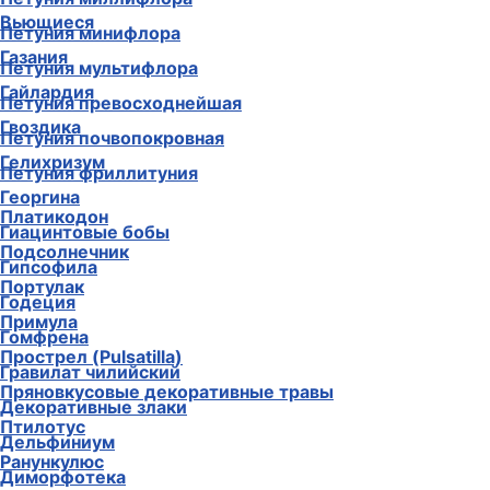
Вьющиеся
Петуния минифлора
Газания
Петуния мультифлора
Гайлардия
Петуния превосходнейшая
Гвоздика
Петуния почвопокровная
Гелихризум
Петуния фриллитуния
Георгина
Платикодон
Гиацинтовые бобы
Подсолнечник
Гипсофила
Портулак
Годеция
Примула
Гомфрена
Прострел (Pulsatilla)
Гравилат чилийский
Пряновкусовые декоративные травы
Декоративные злаки
Птилотус
Дельфиниум
Ранункулюс
Диморфотека