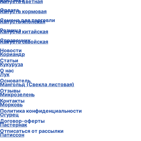
Доставка
Капуста цветная
Оплата
Капуста кормовая
Семена для торговли
Капуста японская
Розница
Капуста китайская
Справочник
Капуста савойская
Новости
Кориандр
Статьи
Кукуруза
О нас
Лук
Основатель
Мангольд (Свекла листовая)
Отзывы
Микрозелень
Контакты
Морковь
Политика конфиденциальности
Огурец
Договор-оферты
Пастернак
Отписаться от рассылки
Патиссон