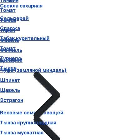
Тимьян
Свекла сахарная
Томат
Сельдерей
Тыква
Спаржа
Укроп
Табак курительный
Фасоль
Томат
Фенхель
Турнепс
Цикорий
Тыква
Чуфа (земляной миндаль)
Шпинат
Щавель
Эстрагон
Весовые семена овощей
Тыква крупноплодная
Тыква мускатная