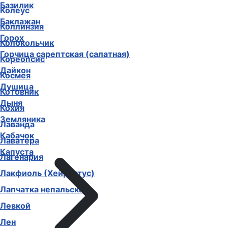
Базилик
Колеус
Баклажан
Коллинзия
Горох
Колокольчик
Горчица сарептская (салатная)
Кореопсис
Дайкон
Космея
Душица
Котовник
Дыня
Кохия
Земляника
Лаванда
Кабачок
Лаватера
Капуста
Лагенария
Лакфиоль (Хейрантус)
Лапчатка непальская
Левкой
Лен