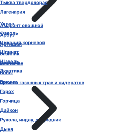
Тыква твердокорая
Лагенария
Укроп
Амарант овощной
Фасоль
Арбуз
Цикорий корневой
Артишок
Шпинат
Базилик
Щавель
Баклажан
Экзотика
Бобы
Брюква
Семена газонных трав и сидератов
Горох
Горчица
Дайкон
Рукола, индау, двурядник
Дыня