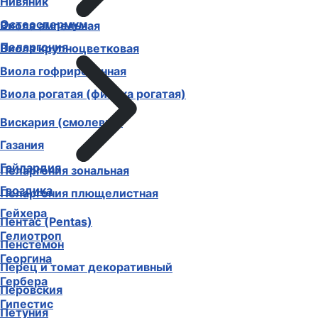
Нивяник
Остеоспермум
Виола ампельная
Пеларгония
Виола крупноцветковая
Виола гофрированная
Виола рогатая (фиалка рогатая)
Вискария (смолевка)
Газания
Гайлардия
Пеларгония зональная
Гвоздика
Пеларгония плющелистная
Гейхера
Пентас (Pentas)
Гелиотроп
Пенстемон
Георгина
Перец и томат декоративный
Гербера
Перовския
Гипестис
Петуния