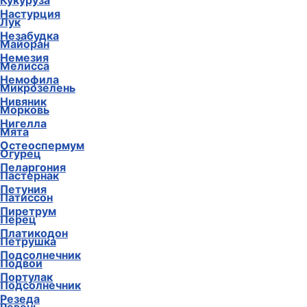
Кукуруза
Настурция
Лук
Незабудка
Майоран
Немезия
Мелисса
Немофила
Микрозелень
Нивяник
Морковь
Нигелла
Мята
Остеоспермум
Огурец
Пеларгония
Пастернак
Петуния
Патиссон
Пиретрум
Перец
Платикодон
Петрушка
Подсолнечник
Подвои
Портулак
Подсолнечник
Резеда