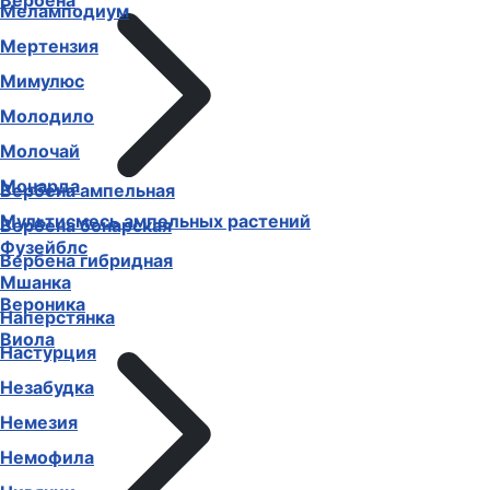
Вербена
Меламподиум
Мертензия
Мимулюс
Молодило
Молочай
Монарда
Вербена ампельная
Мультисмесь ампельных растений
Вербена бонарская
Фузейблс
Вербена гибридная
Мшанка
Вероника
Наперстянка
Виола
Настурция
Незабудка
Немезия
Немофила