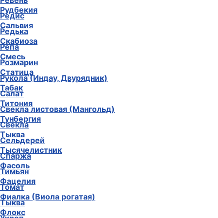
Ревень
Рудбекия
Редис
Сальвия
Редька
Скабиоза
Репа
Смесь
Розмарин
Статица
Рукола (Индау, Двурядник)
Табак
Салат
Титония
Свекла листовая (Мангольд)
Тунбергия
Свекла
Тыква
Сельдерей
Тысячелистник
Спаржа
Фасоль
Тимьян
Фацелия
Томат
Фиалка (Виола рогатая)
Тыква
Флокс