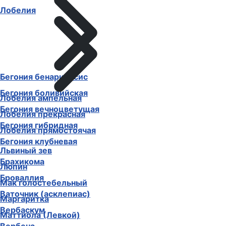
Лобелия
Бегония бенариенсис
Бегония боливийская
Лобелия ампельная
Бегония вечноцветущая
Лобелия прекрасная
Бегония гибридная
Лобелия прямостоячая
Бегония клубневая
Львиный зев
Брахикома
Люпин
Броваллия
Мак голостебельный
Ваточник (асклепиас)
Маргаритка
Вербаскум
Маттиола (Левкой)