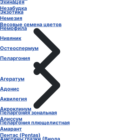
Эхинацея
Незабудка
Экзотика
Немезия
Весовые семена цветов
Немофила
Нивяник
Остеоспермум
Пеларгония
Агератум
Адонис
Аквилегия
Акроклинум
Пеларгония зональная
Алиссум
Пеларгония плющелистная
Амарант
Пентас (Pentas)
Анютины глазки (Виола