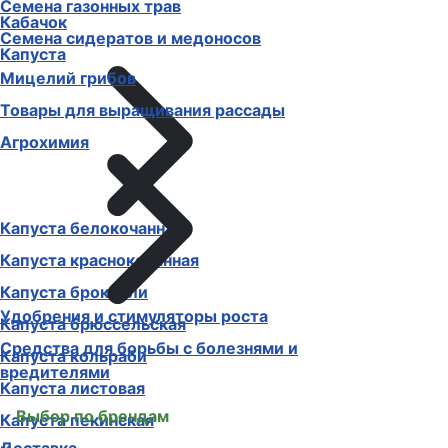
Семена газонных трав
Кабачок
Семена сидератов и медоносов
Капуста
Мицелий грибов
Товары для выращивания рассады
Агрохимия
Капуста белокочанная
Капуста краснокочанная
Капуста брокколи
Удобрения и стимуляторы роста
Капуста брюссельская
Средства для борьбы с болезнями и
Капуста кольраби
вредителями
Капуста листовая
Выбор по брендам
Капуста пекинская