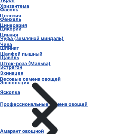
Укроп
Хризантема
Фасоль
Целозия
Фенхель
Цинерария
Цикорий
Цинния
Чуфа (земляной миндаль)
Чина
Шпинат
Шалфей пышный
Щавель
Шток-роза (Мальва)
Эстрагон
Эхинацея
Весовые семена овощей
Эшшольция
Ясколка
Профессиональные семена овощей
Амарант овощной