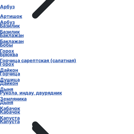
Арбуз
Артишок
Арбуз
Базилик
Базилик
Баклажан
Баклажан
Бобы
Горох
Брюква
Горчица сарептская (салатная)
Горох
Дайкон
Горчица
Душица
Дайкон
Дыня
Рукола, индау, двурядник
Земляника
Дыня
Кабачок
Кабачок
Капуста
Капуста