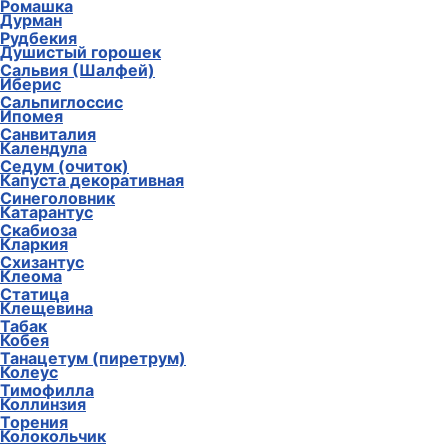
Ромашка
Дурман
Рудбекия
Душистый горошек
Сальвия (Шалфей)
Иберис
Сальпиглоссис
Ипомея
Санвиталия
Календула
Седум (очиток)
Капуста декоративная
Синеголовник
Катарантус
Скабиоза
Кларкия
Схизантус
Клеома
Статица
Клещевина
Табак
Кобея
Танацетум (пиретрум)
Колеус
Тимофилла
Коллинзия
Торения
Колокольчик