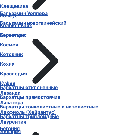
Клещевина
Бальзамин Уоллера
Колеус
Бальзамин новогвинейский
Колокольчик
Бархатцы
Кореопсис
Космея
Котовник
Кохия
Краспедия
Куфея
Бархатцы отклоненные
Лаванда
Бархатцы прямостоячие
Лаватера
Бархатцы тонколистные и нителистные
Лакфиоль (Хейрантус)
Бархатцы триплоидные
Лаурентия
Бегония
Линария