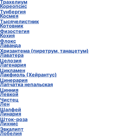
Трахелиум
Кореопсис
Тунбергия
Космея
Тысячелистник
Котовник
Физостегия
Кохия
Флокс
Лаванда
Хризантема (пиретрум, танацетум)
Лаватера
Целозия
Лагенария
Цикламен
Лакфиоль (Хейрантус)
Цинерария
Лапчатка непальская
Цинния
Левкой
Чистец
Лен
Шалфей
Линария
Шток-роза
Лихнис
Эвкалипт
Лобелия