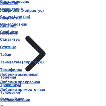
Сальпиглоссис
Лаватера
Санвиталия
Лакфиоль (Хейрантус)
Седум (очиток)
Лаурентия
Синеголовник
Линария
Скабиоза
Лобелия
Схизантус
Статица
Табак
Танацетум (пиретрум)
Тимофилла
Лобелия ампельная
Торения
Лобелия прекрасная
Трахелиум
Лобелия прямостоячая
Тунбергия
Львиный зев
Тысячелистник