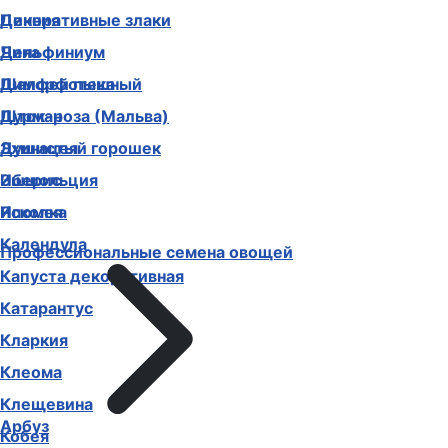
Декоративные злаки
Цинния
Дельфиниум
Чина
Диморфотека
Шалфей пышный
Дурман
Шток-роза (Мальва)
Душистый горошек
Эхинацея
Иберис
Эшшольция
Ипомея
Ясколка
Календула
Профессиональные семена овощей
Капуста декоративная
Катарантус
Кларкия
Клеома
Клещевина
Арбуз
Кобея