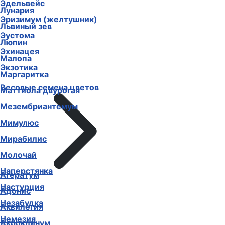
Эдельвейс
Лунария
Эризимум (желтушник)
Львиный зев
Эустома
Люпин
Эхинацея
Малопа
Экзотика
Маргаритка
Весовые семена цветов
Маттиола двурогая
Мезембриантемум
Мимулюс
Мирабилис
Молочай
Наперстянка
Агератум
Настурция
Адонис
Незабудка
Аквилегия
Немезия
Акроклинум