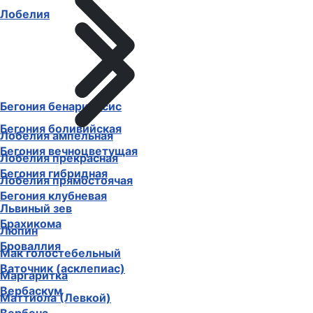
Лобелия
Бегония бенариенсис
Бегония боливийская
Лобелия ампельная
Бегония вечноцветущая
Лобелия прекрасная
Бегония гибридная
Лобелия прямостоячая
Бегония клубневая
Львиный зев
Брахикома
Люпин
Броваллия
Мак голостебельный
Ваточник (асклепиас)
Маргаритка
Вербаскум
Маттиола (Левкой)