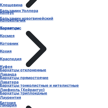
Клещевина
Бальзамин Уоллера
Колеус
Бальзамин новогвинейский
Колокольчик
Бархатцы
Кореопсис
Космея
Котовник
Кохия
Краспедия
Куфея
Бархатцы отклоненные
Лаванда
Бархатцы прямостоячие
Лаватера
Бархатцы тонколистные и нителистные
Лакфиоль (Хейрантус)
Бархатцы триплоидные
Лаурентия
Бегония
Линария