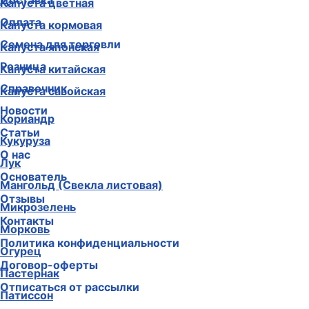
Доставка
Капуста цветная
Оплата
Капуста кормовая
Семена для торговли
Капуста японская
Розница
Капуста китайская
Справочник
Капуста савойская
Новости
Кориандр
Статьи
Кукуруза
О нас
Лук
Основатель
Мангольд (Свекла листовая)
Отзывы
Микрозелень
Контакты
Морковь
Политика конфиденциальности
Огурец
Договор-оферты
Пастернак
Отписаться от рассылки
Патиссон