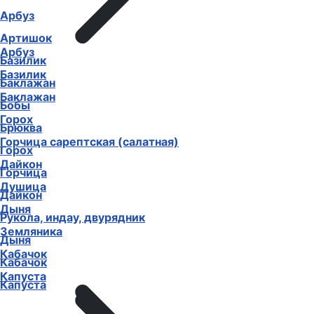
Арбуз
Артишок
Арбуз
Базилик
Базилик
Баклажан
Баклажан
Бобы
Горох
Брюква
Горчица сарептская (салатная)
Горох
Дайкон
Горчица
Душица
Дайкон
Дыня
Рукола, индау, двурядник
Земляника
Дыня
Кабачок
Кабачок
Капуста
Капуста