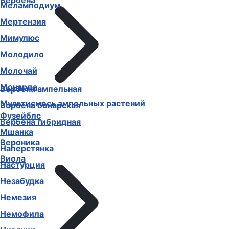
Вербена
Меламподиум
Мертензия
Мимулюс
Молодило
Молочай
Монарда
Вербена ампельная
Мультисмесь ампельных растений
Вербена бонарская
Фузейблс
Вербена гибридная
Мшанка
Вероника
Наперстянка
Виола
Настурция
Незабудка
Немезия
Немофила