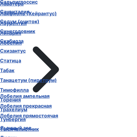
Сальпиглоссис
Лаватера
Санвиталия
Лакфиоль (Хейрантус)
Седум (очиток)
Лаурентия
Синеголовник
Линария
Скабиоза
Лобелия
Схизантус
Статица
Табак
Танацетум (пиретрум)
Тимофилла
Лобелия ампельная
Торения
Лобелия прекрасная
Трахелиум
Лобелия прямостоячая
Тунбергия
Львиный зев
Тысячелистник