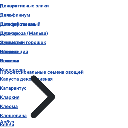
Декоративные злаки
Цинния
Дельфиниум
Чина
Диморфотека
Шалфей пышный
Дурман
Шток-роза (Мальва)
Душистый горошек
Эхинацея
Иберис
Эшшольция
Ипомея
Ясколка
Календула
Профессиональные семена овощей
Капуста декоративная
Катарантус
Кларкия
Клеома
Клещевина
Арбуз
Кобея