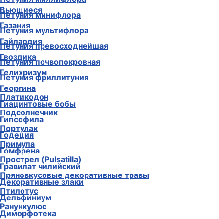
Вьющиеся
Петуния минифлора
Газания
Петуния мультифлора
Гайлардия
Петуния превосходнейшая
Гвоздика
Петуния почвопокровная
Гелихризум
Петуния фриллитуния
Георгина
Платикодон
Гиацинтовые бобы
Подсолнечник
Гипсофила
Портулак
Годеция
Примула
Гомфрена
Прострел (Pulsatilla)
Гравилат чилийский
Пряновкусовые декоративные травы
Декоративные злаки
Птилотус
Дельфиниум
Ранункулюс
Диморфотека