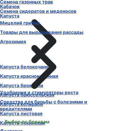
Семена газонных трав
Кабачок
Семена сидератов и медоносов
Капуста
Мицелий грибов
Товары для выращивания рассады
Агрохимия
Капуста белокочанная
Капуста краснокочанная
Капуста брокколи
Удобрения и стимуляторы роста
Капуста брюссельская
Средства для борьбы с болезнями и
Капуста кольраби
вредителями
Капуста листовая
Выбор по брендам
Капуста пекинская