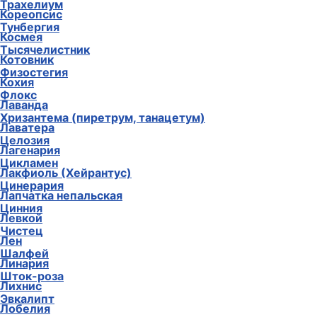
Трахелиум
Кореопсис
Тунбергия
Космея
Тысячелистник
Котовник
Физостегия
Кохия
Флокс
Лаванда
Хризантема (пиретрум, танацетум)
Лаватера
Целозия
Лагенария
Цикламен
Лакфиоль (Хейрантус)
Цинерария
Лапчатка непальская
Цинния
Левкой
Чистец
Лен
Шалфей
Линария
Шток-роза
Лихнис
Эвкалипт
Лобелия