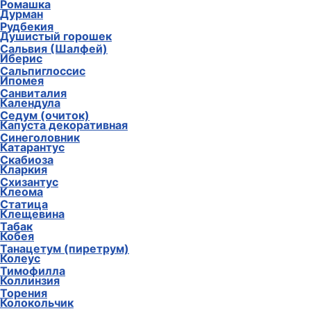
Ромашка
Дурман
Рудбекия
Душистый горошек
Сальвия (Шалфей)
Иберис
Сальпиглоссис
Ипомея
Санвиталия
Календула
Седум (очиток)
Капуста декоративная
Синеголовник
Катарантус
Скабиоза
Кларкия
Схизантус
Клеома
Статица
Клещевина
Табак
Кобея
Танацетум (пиретрум)
Колеус
Тимофилла
Коллинзия
Торения
Колокольчик