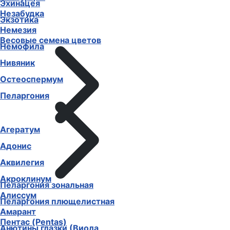
Эхинацея
Незабудка
Экзотика
Немезия
Весовые семена цветов
Немофила
Нивяник
Остеоспермум
Пеларгония
Агератум
Адонис
Аквилегия
Акроклинум
Пеларгония зональная
Алиссум
Пеларгония плющелистная
Амарант
Пентас (Pentas)
Анютины глазки (Виола