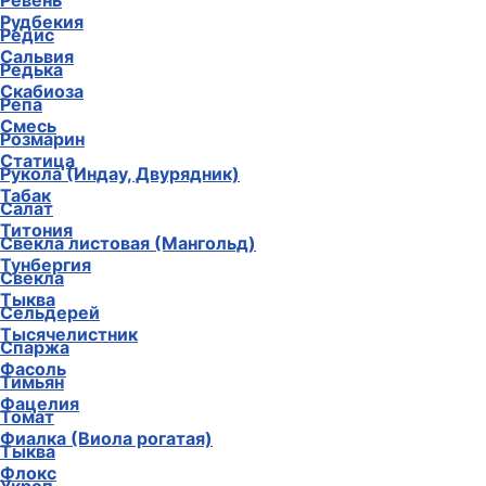
Ревень
Рудбекия
Редис
Сальвия
Редька
Скабиоза
Репа
Смесь
Розмарин
Статица
Рукола (Индау, Двурядник)
Табак
Салат
Титония
Свекла листовая (Мангольд)
Тунбергия
Свекла
Тыква
Сельдерей
Тысячелистник
Спаржа
Фасоль
Тимьян
Фацелия
Томат
Фиалка (Виола рогатая)
Тыква
Флокс