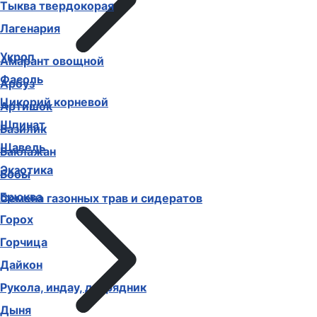
Тыква твердокорая
Лагенария
Укроп
Амарант овощной
Фасоль
Арбуз
Цикорий корневой
Артишок
Шпинат
Базилик
Щавель
Баклажан
Экзотика
Бобы
Брюква
Семена газонных трав и сидератов
Горох
Горчица
Дайкон
Рукола, индау, двурядник
Дыня