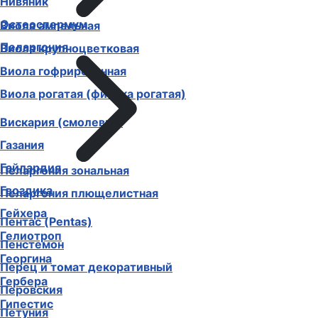
Нивяник
Остеоспермум
Виола ампельная
Пеларгония
Виола крупноцветковая
Виола гофрированная
Виола рогатая (фиалка рогатая)
Вискария (смолевка)
Газания
Гайлардия
Пеларгония зональная
Гвоздика
Пеларгония плющелистная
Гейхера
Пентас (Pentas)
Гелиотроп
Пенстемон
Георгина
Перец и томат декоративный
Гербера
Перовския
Гипестис
Петуния