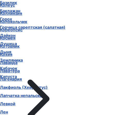
Базилик
Колеус
Баклажан
Коллинзия
Горох
Колокольчик
Горчица сарептская (салатная)
Кореопсис
Дайкон
Космея
Душица
Котовник
Дыня
Кохия
Земляника
Лаванда
Кабачок
Лаватера
Капуста
Лагенария
Лакфиоль (Хейрантус)
Лапчатка непальская
Левкой
Лен