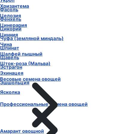
Укроп
Хризантема
Фасоль
Целозия
Фенхель
Цинерария
Цикорий
Цинния
Чуфа (земляной миндаль)
Чина
Шпинат
Шалфей пышный
Щавель
Шток-роза (Мальва)
Эстрагон
Эхинацея
Весовые семена овощей
Эшшольция
Ясколка
Профессиональные семена овощей
Амарант овощной