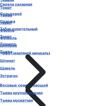
Тимьян
Свекла сахарная
Томат
Сельдерей
Тыква
Спаржа
Укроп
Табак курительный
Фасоль
Томат
Фенхель
Турнепс
Цикорий
Тыква
Чуфа (земляной миндаль)
Шпинат
Щавель
Эстрагон
Весовые семена овощей
Тыква крупноплодная
Тыква мускатная