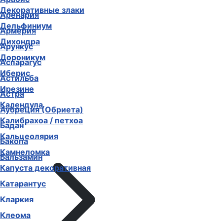
Декоративные злаки
Аренария
Дельфиниум
Армерия
Дихондра
Арункус
Дороникум
Аспарагус
Иберис
Астильба
Ирезине
Астра
Календула
Аубреция (Обриета)
Калибрахоа / петхоа
Бадан
Кальцеолярия
Бакопа
Камнеломка
Бальзамин
Капуста декоративная
Катарантус
Кларкия
Клеома