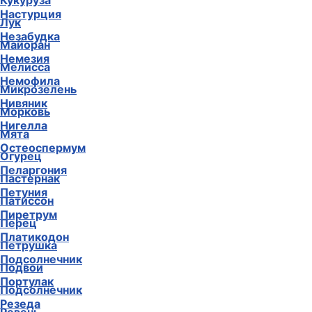
Кукуруза
Настурция
Лук
Незабудка
Майоран
Немезия
Мелисса
Немофила
Микрозелень
Нивяник
Морковь
Нигелла
Мята
Остеоспермум
Огурец
Пеларгония
Пастернак
Петуния
Патиссон
Пиретрум
Перец
Платикодон
Петрушка
Подсолнечник
Подвои
Портулак
Подсолнечник
Резеда