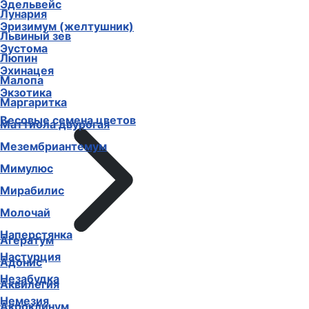
Эдельвейс
Лунария
Эризимум (желтушник)
Львиный зев
Эустома
Люпин
Эхинацея
Малопа
Экзотика
Маргаритка
Весовые семена цветов
Маттиола двурогая
Мезембриантемум
Мимулюс
Мирабилис
Молочай
Наперстянка
Агератум
Настурция
Адонис
Незабудка
Аквилегия
Немезия
Акроклинум