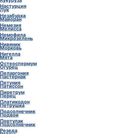
Кукуруза
Настурция
Лук
Незабудка
Майоран
Немезия
Мелисса
Немофила
Микрозелень
Нивяник
Морковь
Нигелла
Мята
Остеоспермум
Огурец
Пеларгония
Пастернак
Петуния
Патиссон
Пиретрум
Перец
Платикодон
Петрушка
Подсолнечник
Подвои
Портулак
Подсолнечник
Резеда