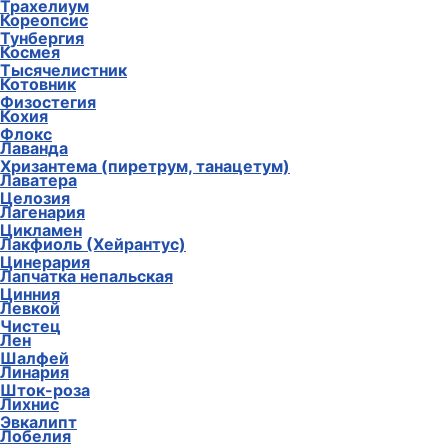
Трахелиум
Кореопсис
Тунбергия
Космея
Тысячелистник
Котовник
Физостегия
Кохия
Флокс
Лаванда
Хризантема (пиретрум, танацетум)
Лаватера
Целозия
Лагенария
Цикламен
Лакфиоль (Хейрантус)
Цинерария
Лапчатка непальская
Цинния
Левкой
Чистец
Лен
Шалфей
Линария
Шток-роза
Лихнис
Эвкалипт
Лобелия