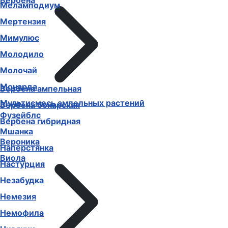
Вербена
Меламподиум
Мертензия
Мимулюс
Молодило
Молочай
Монарда
Вербена ампельная
Мультисмесь ампельных растений
Вербена бонарская
Фузейблс
Вербена гибридная
Мшанка
Вероника
Наперстянка
Виола
Настурция
Незабудка
Немезия
Немофила