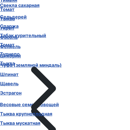
Тимьян
Свекла сахарная
Томат
Сельдерей
Тыква
Спаржа
Укроп
Табак курительный
Фасоль
Томат
Фенхель
Турнепс
Цикорий
Тыква
Чуфа (земляной миндаль)
Шпинат
Щавель
Эстрагон
Весовые семена овощей
Тыква крупноплодная
Тыква мускатная