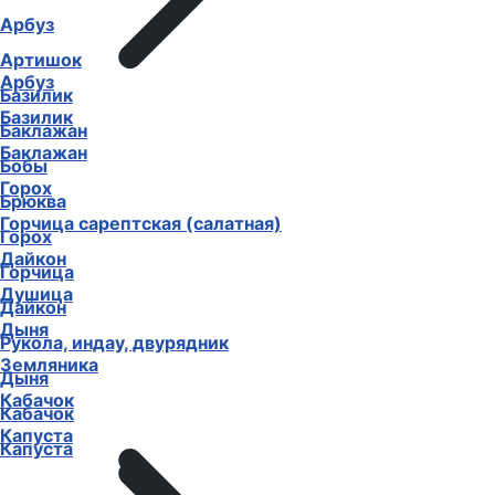
Арбуз
Артишок
Арбуз
Базилик
Базилик
Баклажан
Баклажан
Бобы
Горох
Брюква
Горчица сарептская (салатная)
Горох
Дайкон
Горчица
Душица
Дайкон
Дыня
Рукола, индау, двурядник
Земляника
Дыня
Кабачок
Кабачок
Капуста
Капуста