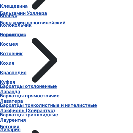
Клещевина
Бальзамин Уоллера
Колеус
Бальзамин новогвинейский
Колокольчик
Бархатцы
Кореопсис
Космея
Котовник
Кохия
Краспедия
Куфея
Бархатцы отклоненные
Лаванда
Бархатцы прямостоячие
Лаватера
Бархатцы тонколистные и нителистные
Лакфиоль (Хейрантус)
Бархатцы триплоидные
Лаурентия
Бегония
Линария