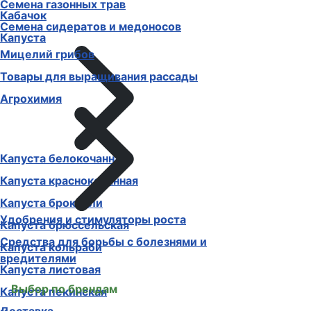
Семена газонных трав
Кабачок
Семена сидератов и медоносов
Капуста
Мицелий грибов
Товары для выращивания рассады
Агрохимия
Капуста белокочанная
Капуста краснокочанная
Капуста брокколи
Удобрения и стимуляторы роста
Капуста брюссельская
Средства для борьбы с болезнями и
Капуста кольраби
вредителями
Капуста листовая
Выбор по брендам
Капуста пекинская