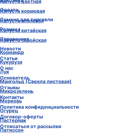
Доставка
Капуста цветная
Оплата
Капуста кормовая
Семена для торговли
Капуста японская
Розница
Капуста китайская
Справочник
Капуста савойская
Новости
Кориандр
Статьи
Кукуруза
О нас
Лук
Основатель
Мангольд (Свекла листовая)
Отзывы
Микрозелень
Контакты
Морковь
Политика конфиденциальности
Огурец
Договор-оферты
Пастернак
Отписаться от рассылки
Патиссон