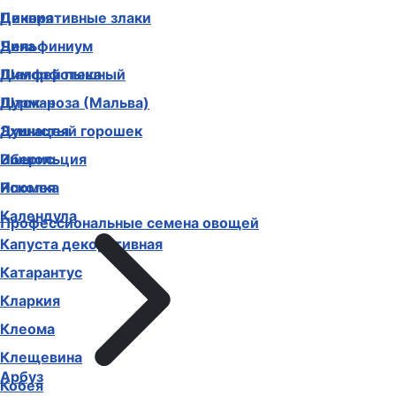
Декоративные злаки
Цинния
Дельфиниум
Чина
Диморфотека
Шалфей пышный
Дурман
Шток-роза (Мальва)
Душистый горошек
Эхинацея
Иберис
Эшшольция
Ипомея
Ясколка
Календула
Профессиональные семена овощей
Капуста декоративная
Катарантус
Кларкия
Клеома
Клещевина
Арбуз
Кобея