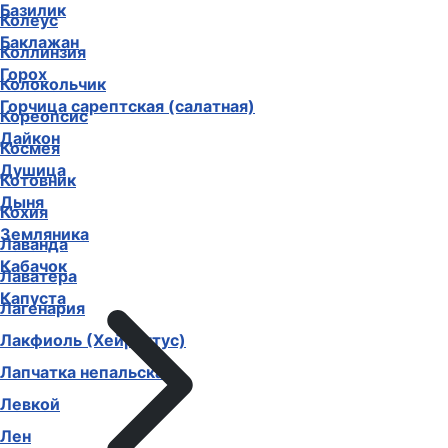
Базилик
Колеус
Баклажан
Коллинзия
Горох
Колокольчик
Горчица сарептская (салатная)
Кореопсис
Дайкон
Космея
Душица
Котовник
Дыня
Кохия
Земляника
Лаванда
Кабачок
Лаватера
Капуста
Лагенария
Лакфиоль (Хейрантус)
Лапчатка непальская
Левкой
Лен