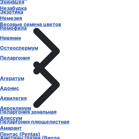
Эхинацея
Незабудка
Экзотика
Немезия
Весовые семена цветов
Немофила
Нивяник
Остеоспермум
Пеларгония
Агератум
Адонис
Аквилегия
Акроклинум
Пеларгония зональная
Алиссум
Пеларгония плющелистная
Амарант
Пентас (Pentas)
Анютины глазки (Виола