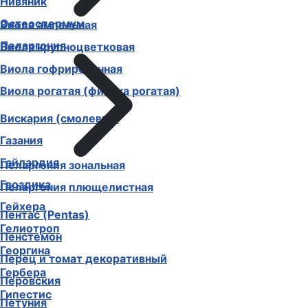
Нивяник
Остеоспермум
Виола ампельная
Пеларгония
Виола крупноцветковая
Виола гофрированная
Виола рогатая (фиалка рогатая)
Вискария (смолевка)
Газания
Гайлардия
Пеларгония зональная
Гвоздика
Пеларгония плющелистная
Гейхера
Пентас (Pentas)
Гелиотроп
Пенстемон
Георгина
Перец и томат декоративный
Гербера
Перовския
Гипестис
Петуния