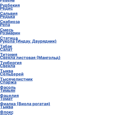
Ревень
Рудбекия
Редис
Сальвия
Редька
Скабиоза
Репа
Смесь
Розмарин
Статица
Рукола (Индау, Двурядник)
Табак
Салат
Титония
Свекла листовая (Мангольд)
Тунбергия
Свекла
Тыква
Сельдерей
Тысячелистник
Спаржа
Фасоль
Тимьян
Фацелия
Томат
Фиалка (Виола рогатая)
Тыква
Флокс