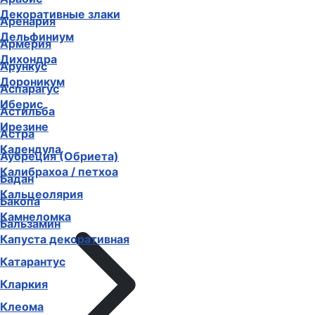
Декоративные злаки
Аренария
Дельфиниум
Армерия
Дихондра
Арункус
Дороникум
Аспарагус
Иберис
Астильба
Ирезине
Астра
Календула
Аубреция (Обриета)
Калибрахоа / петхоа
Бадан
Кальцеолярия
Бакопа
Камнеломка
Бальзамин
Капуста декоративная
Катарантус
Кларкия
Клеома