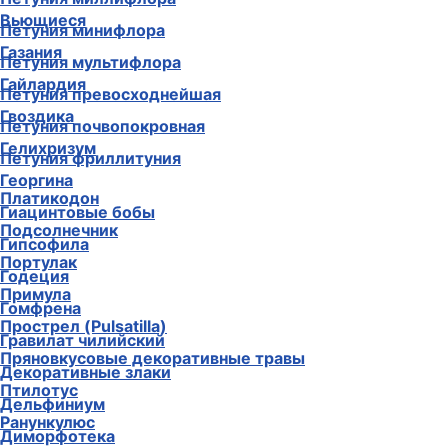
Вьющиеся
Петуния минифлора
Газания
Петуния мультифлора
Гайлардия
Петуния превосходнейшая
Гвоздика
Петуния почвопокровная
Гелихризум
Петуния фриллитуния
Георгина
Платикодон
Гиацинтовые бобы
Подсолнечник
Гипсофила
Портулак
Годеция
Примула
Гомфрена
Прострел (Pulsatilla)
Гравилат чилийский
Пряновкусовые декоративные травы
Декоративные злаки
Птилотус
Дельфиниум
Ранункулюс
Диморфотека