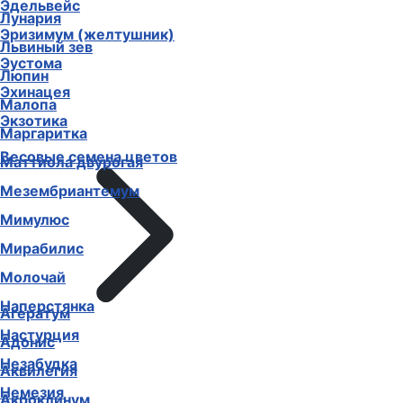
Эдельвейс
Лунария
Эризимум (желтушник)
Львиный зев
Эустома
Люпин
Эхинацея
Малопа
Экзотика
Маргаритка
Весовые семена цветов
Маттиола двурогая
Мезембриантемум
Мимулюс
Мирабилис
Молочай
Наперстянка
Агератум
Настурция
Адонис
Незабудка
Аквилегия
Немезия
Акроклинум