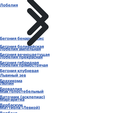
Лобелия
Бегония бенариенсис
Бегония боливийская
Лобелия ампельная
Бегония вечноцветущая
Лобелия прекрасная
Бегония гибридная
Лобелия прямостоячая
Бегония клубневая
Львиный зев
Брахикома
Люпин
Броваллия
Мак голостебельный
Ваточник (асклепиас)
Маргаритка
Вербаскум
Маттиола (Левкой)