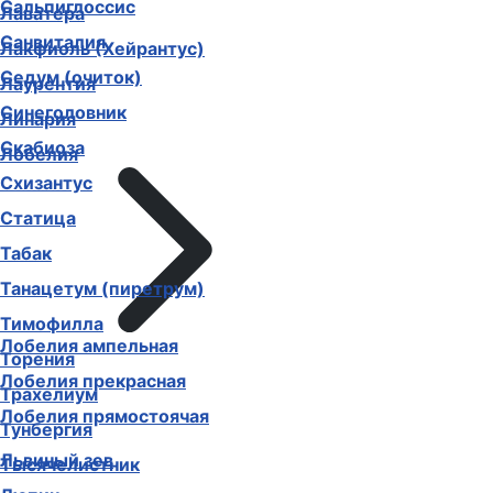
Сальпиглоссис
Лаватера
Санвиталия
Лакфиоль (Хейрантус)
Седум (очиток)
Лаурентия
Синеголовник
Линария
Скабиоза
Лобелия
Схизантус
Статица
Табак
Танацетум (пиретрум)
Тимофилла
Лобелия ампельная
Торения
Лобелия прекрасная
Трахелиум
Лобелия прямостоячая
Тунбергия
Львиный зев
Тысячелистник