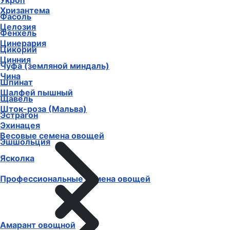
Укроп
Хризантема
Фасоль
Целозия
Фенхель
Цинерария
Цикорий
Цинния
Чуфа (земляной миндаль)
Чина
Шпинат
Шалфей пышный
Щавель
Шток-роза (Мальва)
Эстрагон
Эхинацея
Весовые семена овощей
Эшшольция
Ясколка
Профессиональные семена овощей
Амарант овощной