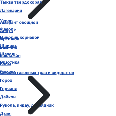
Тыква твердокорая
Лагенария
Укроп
Амарант овощной
Фасоль
Арбуз
Цикорий корневой
Артишок
Шпинат
Базилик
Щавель
Баклажан
Экзотика
Бобы
Брюква
Семена газонных трав и сидератов
Горох
Горчица
Дайкон
Рукола, индау, двурядник
Дыня