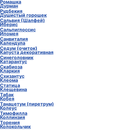
Ромашка
Дурман
Рудбекия
Душистый горошек
Сальвия (Шалфей)
Иберис
Сальпиглоссис
Ипомея
Санвиталия
Календула
Седум (очиток)
Капуста декоративная
Синеголовник
Катарантус
Скабиоза
Кларкия
Схизантус
Клеома
Статица
Клещевина
Табак
Кобея
Танацетум (пиретрум)
Колеус
Тимофилла
Коллинзия
Торения
Колокольчик