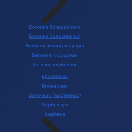
Бегония бенариенсис
Бегония боливийская
Бегония вечноцветущая
Бегония гибридная
Бегония клубневая
Брахикома
Броваллия
Ваточник (асклепиас)
Вербаскум
Вербена