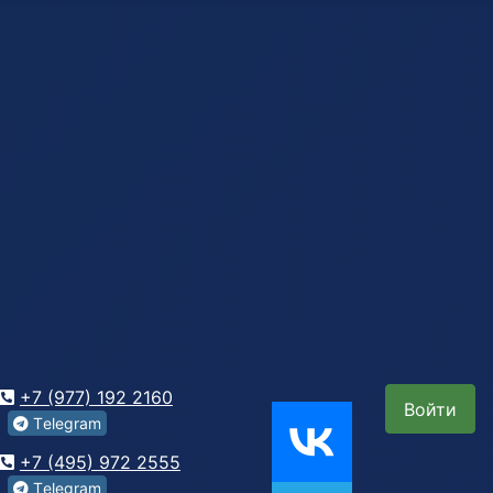
+7 (977) 192 2160
Войти
Tеlegrаm
+7 (495) 972 2555
Tеlegrаm