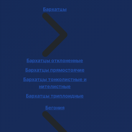
Бархатцы
Бархатцы отклоненные
Бархатцы прямостоячие
Бархатцы тонколистные и
нителистные
Бархатцы триплоидные
Бегония