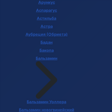
Арункус
Аспарагус
Астильба
Астра
Аубреция (Обриета)
Бадан
Бакопа
Бальзамин
Бальзамин Уоллера
Бальзамин новогвинейский