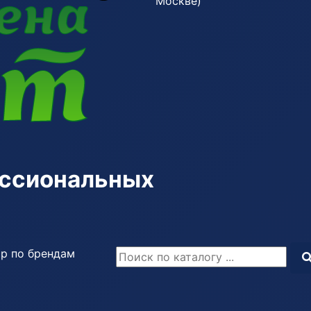
Москве)
ессиональных
р по брендам