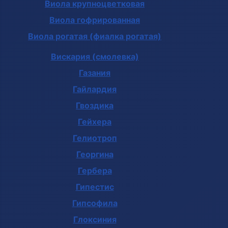
Виола крупноцветковая
Виола гофрированная
Виола рогатая (фиалка рогатая)
Вискария (смолевка)
Газания
Гайлардия
Гвоздика
Гейхера
Гелиотроп
Георгина
Гербера
Гипестис
Гипсофила
Глоксиния