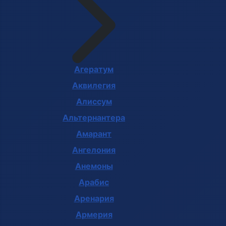
Агератум
Аквилегия
Алиссум
Альтернантера
Амарант
Ангелония
Анемоны
Арабис
Аренария
Армерия