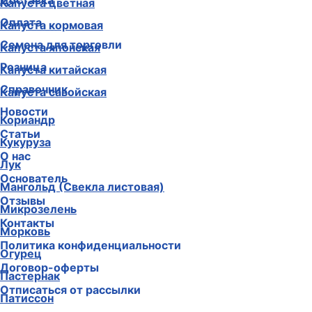
Доставка
Капуста цветная
Оплата
Капуста кормовая
Семена для торговли
Капуста японская
Розница
Капуста китайская
Справочник
Капуста савойская
Новости
Кориандр
Статьи
Кукуруза
О нас
Лук
Основатель
Мангольд (Свекла листовая)
Отзывы
Микрозелень
Контакты
Морковь
Политика конфиденциальности
Огурец
Договор-оферты
Пастернак
Отписаться от рассылки
Патиссон