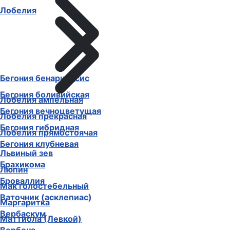
Лобелия
Бегония бенариенсис
Бегония боливийская
Лобелия ампельная
Бегония вечноцветущая
Лобелия прекрасная
Бегония гибридная
Лобелия прямостоячая
Бегония клубневая
Львиный зев
Брахикома
Люпин
Броваллия
Мак голостебельный
Ваточник (асклепиас)
Маргаритка
Вербаскум
Маттиола (Левкой)