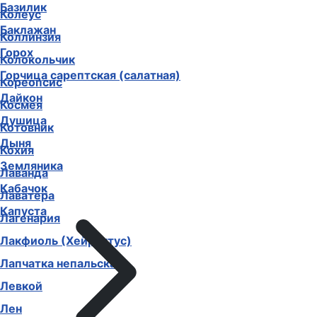
Базилик
Колеус
Баклажан
Коллинзия
Горох
Колокольчик
Горчица сарептская (салатная)
Кореопсис
Дайкон
Космея
Душица
Котовник
Дыня
Кохия
Земляника
Лаванда
Кабачок
Лаватера
Капуста
Лагенария
Лакфиоль (Хейрантус)
Лапчатка непальская
Левкой
Лен