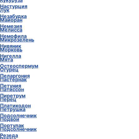
Кукуруза
Настурция
Лук
Незабудка
Майоран
Немезия
Мелисса
Немофила
Микрозелень
Нивяник
Морковь
Нигелла
Мята
Остеоспермум
Огурец
Пеларгония
Пастернак
Петуния
Патиссон
Пиретрум
Перец
Платикодон
Петрушка
Подсолнечник
Подвои
Портулак
Подсолнечник
Резеда