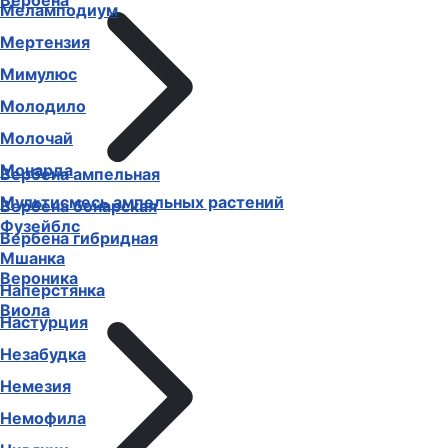
Вербена
Меламподиум
Мертензия
Мимулюс
Молодило
Молочай
Монарда
Вербена ампельная
Мультисмесь ампельных растений
Вербена бонарская
Фузейблс
Вербена гибридная
Мшанка
Вероника
Наперстянка
Виола
Настурция
Незабудка
Немезия
Немофила