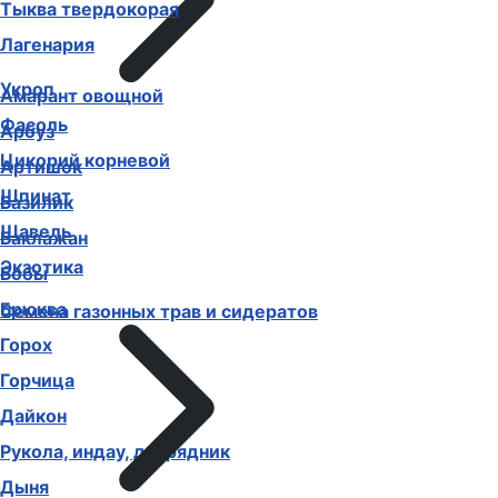
Тыква твердокорая
Лагенария
Укроп
Амарант овощной
Фасоль
Арбуз
Цикорий корневой
Артишок
Шпинат
Базилик
Щавель
Баклажан
Экзотика
Бобы
Брюква
Семена газонных трав и сидератов
Горох
Горчица
Дайкон
Рукола, индау, двурядник
Дыня