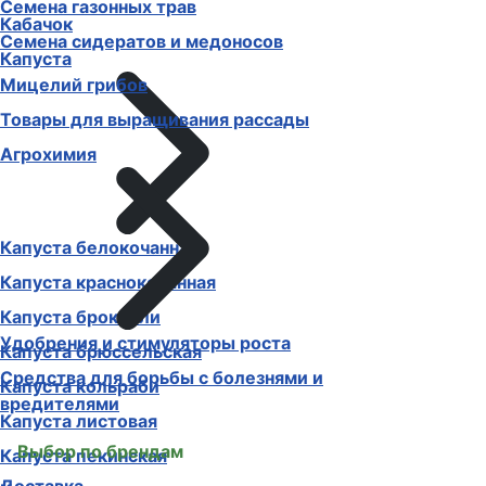
Семена газонных трав
Кабачок
Семена сидератов и медоносов
Капуста
Мицелий грибов
Товары для выращивания рассады
Агрохимия
Капуста белокочанная
Капуста краснокочанная
Капуста брокколи
Удобрения и стимуляторы роста
Капуста брюссельская
Средства для борьбы с болезнями и
Капуста кольраби
вредителями
Капуста листовая
Выбор по брендам
Капуста пекинская