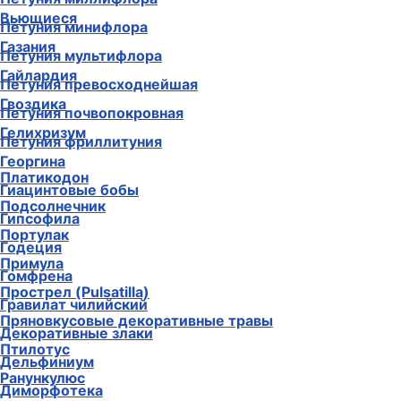
Вьющиеся
Петуния минифлора
Газания
Петуния мультифлора
Гайлардия
Петуния превосходнейшая
Гвоздика
Петуния почвопокровная
Гелихризум
Петуния фриллитуния
Георгина
Платикодон
Гиацинтовые бобы
Подсолнечник
Гипсофила
Портулак
Годеция
Примула
Гомфрена
Прострел (Pulsatilla)
Гравилат чилийский
Пряновкусовые декоративные травы
Декоративные злаки
Птилотус
Дельфиниум
Ранункулюс
Диморфотека