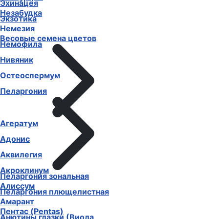
Эхинацея
Незабудка
Экзотика
Немезия
Весовые семена цветов
Немофила
Нивяник
Остеоспермум
Пеларгония
Агератум
Адонис
Аквилегия
Акроклинум
Пеларгония зональная
Алиссум
Пеларгония плющелистная
Амарант
Пентас (Pentas)
Анютины глазки (Виола