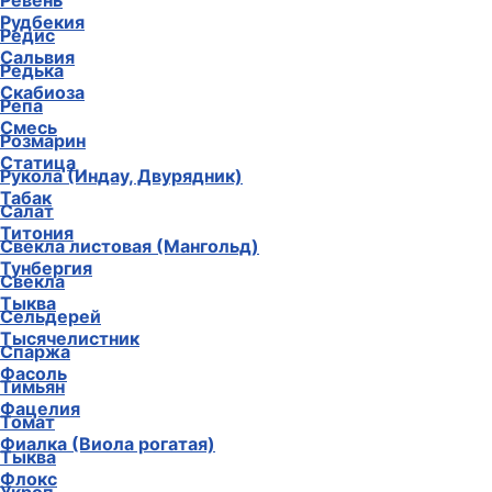
Ревень
Рудбекия
Редис
Сальвия
Редька
Скабиоза
Репа
Смесь
Розмарин
Статица
Рукола (Индау, Двурядник)
Табак
Салат
Титония
Свекла листовая (Мангольд)
Тунбергия
Свекла
Тыква
Сельдерей
Тысячелистник
Спаржа
Фасоль
Тимьян
Фацелия
Томат
Фиалка (Виола рогатая)
Тыква
Флокс