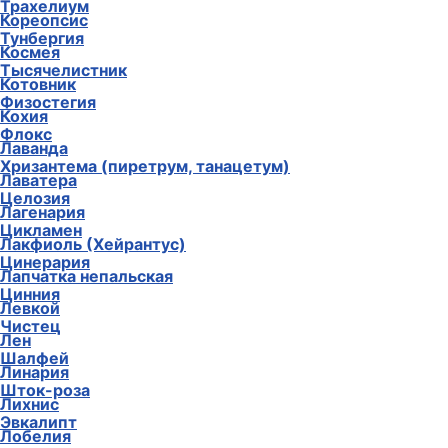
Трахелиум
Кореопсис
Тунбергия
Космея
Тысячелистник
Котовник
Физостегия
Кохия
Флокс
Лаванда
Хризантема (пиретрум, танацетум)
Лаватера
Целозия
Лагенария
Цикламен
Лакфиоль (Хейрантус)
Цинерария
Лапчатка непальская
Цинния
Левкой
Чистец
Лен
Шалфей
Линария
Шток-роза
Лихнис
Эвкалипт
Лобелия