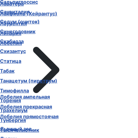
Сальпиглоссис
Лаватера
Санвиталия
Лакфиоль (Хейрантус)
Седум (очиток)
Лаурентия
Синеголовник
Линария
Скабиоза
Лобелия
Схизантус
Статица
Табак
Танацетум (пиретрум)
Тимофилла
Лобелия ампельная
Торения
Лобелия прекрасная
Трахелиум
Лобелия прямостоячая
Тунбергия
Львиный зев
Тысячелистник