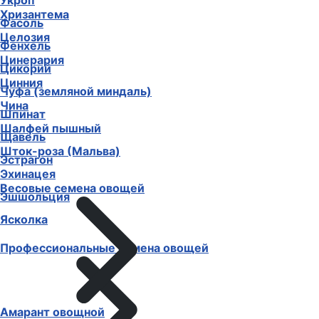
Укроп
Хризантема
Фасоль
Целозия
Фенхель
Цинерария
Цикорий
Цинния
Чуфа (земляной миндаль)
Чина
Шпинат
Шалфей пышный
Щавель
Шток-роза (Мальва)
Эстрагон
Эхинацея
Весовые семена овощей
Эшшольция
Ясколка
Профессиональные семена овощей
Амарант овощной