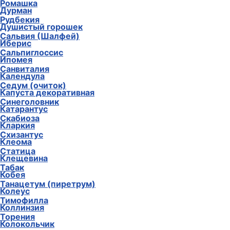
Ромашка
Дурман
Рудбекия
Душистый горошек
Сальвия (Шалфей)
Иберис
Сальпиглоссис
Ипомея
Санвиталия
Календула
Седум (очиток)
Капуста декоративная
Синеголовник
Катарантус
Скабиоза
Кларкия
Схизантус
Клеома
Статица
Клещевина
Табак
Кобея
Танацетум (пиретрум)
Колеус
Тимофилла
Коллинзия
Торения
Колокольчик