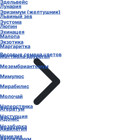
Эдельвейс
Лунария
Эризимум (желтушник)
Львиный зев
Эустома
Люпин
Эхинацея
Малопа
Экзотика
Маргаритка
Весовые семена цветов
Маттиола двурогая
Мезембриантемум
Мимулюс
Мирабилис
Молочай
Наперстянка
Агератум
Настурция
Адонис
Незабудка
Аквилегия
Немезия
Акроклинум