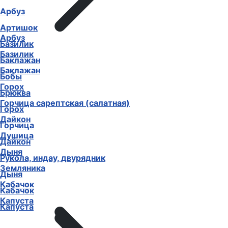
Арбуз
Артишок
Арбуз
Базилик
Базилик
Баклажан
Баклажан
Бобы
Горох
Брюква
Горчица сарептская (салатная)
Горох
Дайкон
Горчица
Душица
Дайкон
Дыня
Рукола, индау, двурядник
Земляника
Дыня
Кабачок
Кабачок
Капуста
Капуста