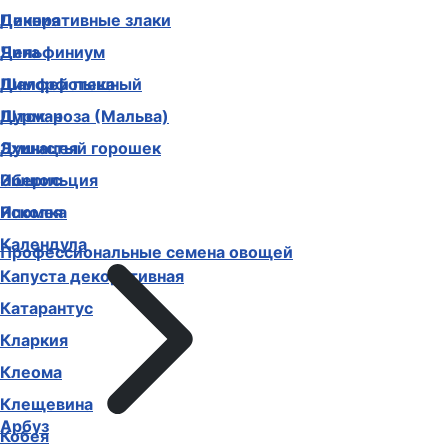
Декоративные злаки
Цинния
Дельфиниум
Чина
Диморфотека
Шалфей пышный
Дурман
Шток-роза (Мальва)
Душистый горошек
Эхинацея
Иберис
Эшшольция
Ипомея
Ясколка
Календула
Профессиональные семена овощей
Капуста декоративная
Катарантус
Кларкия
Клеома
Клещевина
Арбуз
Кобея