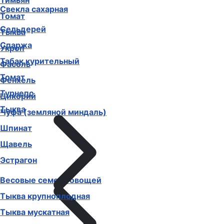
Тимьян
Свекла сахарная
Томат
Сельдерей
Тыква
Спаржа
Укроп
Табак курительный
Фасоль
Томат
Фенхель
Турнепс
Цикорий
Тыква
Чуфа (земляной миндаль)
Шпинат
Щавель
Эстрагон
Весовые семена овощей
Тыква крупноплодная
Тыква мускатная