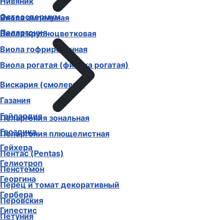
Нивяник
Остеоспермум
Виола ампельная
Пеларгония
Виола крупноцветковая
Виола гофрированная
Виола рогатая (фиалка рогатая)
Вискария (смолевка)
Газания
Гайлардия
Пеларгония зональная
Гвоздика
Пеларгония плющелистная
Гейхера
Пентас (Pentas)
Гелиотроп
Пенстемон
Георгина
Перец и томат декоративный
Гербера
Перовския
Гипестис
Петуния