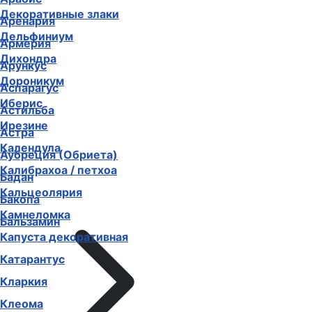
Декоративные злаки
Аренария
Дельфиниум
Армерия
Дихондра
Арункус
Дороникум
Аспарагус
Иберис
Астильба
Ирезине
Астра
Календула
Аубреция (Обриета)
Калибрахоа / петхоа
Бадан
Кальцеолярия
Бакопа
Камнеломка
Бальзамин
Капуста декоративная
Катарантус
Кларкия
Клеома