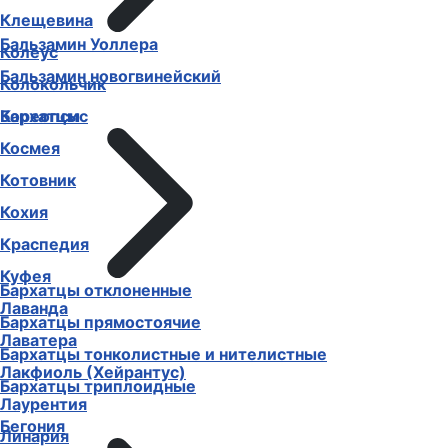
Клещевина
Бальзамин Уоллера
Колеус
Бальзамин новогвинейский
Колокольчик
Бархатцы
Кореопсис
Космея
Котовник
Кохия
Краспедия
Куфея
Бархатцы отклоненные
Лаванда
Бархатцы прямостоячие
Лаватера
Бархатцы тонколистные и нителистные
Лакфиоль (Хейрантус)
Бархатцы триплоидные
Лаурентия
Бегония
Линария