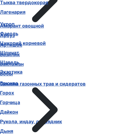
Тыква твердокорая
Лагенария
Укроп
Амарант овощной
Фасоль
Арбуз
Цикорий корневой
Артишок
Шпинат
Базилик
Щавель
Баклажан
Экзотика
Бобы
Брюква
Семена газонных трав и сидератов
Горох
Горчица
Дайкон
Рукола, индау, двурядник
Дыня