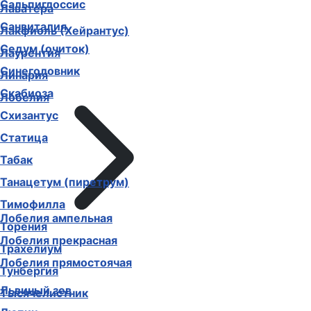
Сальпиглоссис
Лаватера
Санвиталия
Лакфиоль (Хейрантус)
Седум (очиток)
Лаурентия
Синеголовник
Линария
Скабиоза
Лобелия
Схизантус
Статица
Табак
Танацетум (пиретрум)
Тимофилла
Лобелия ампельная
Торения
Лобелия прекрасная
Трахелиум
Лобелия прямостоячая
Тунбергия
Львиный зев
Тысячелистник