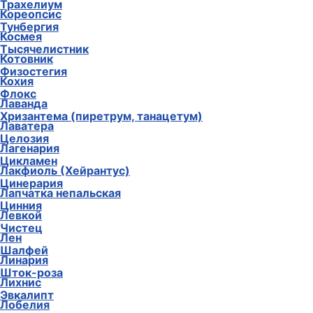
Трахелиум
Кореопсис
Тунбергия
Космея
Тысячелистник
Котовник
Физостегия
Кохия
Флокс
Лаванда
Хризантема (пиретрум, танацетум)
Лаватера
Целозия
Лагенария
Цикламен
Лакфиоль (Хейрантус)
Цинерария
Лапчатка непальская
Цинния
Левкой
Чистец
Лен
Шалфей
Линария
Шток-роза
Лихнис
Эвкалипт
Лобелия