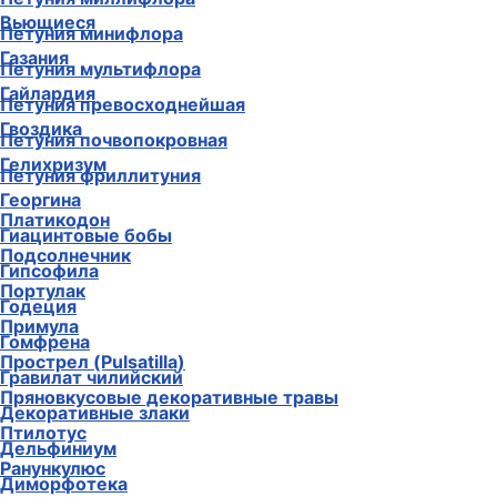
Вьющиеся
Петуния минифлора
Газания
Петуния мультифлора
Гайлардия
Петуния превосходнейшая
Гвоздика
Петуния почвопокровная
Гелихризум
Петуния фриллитуния
Георгина
Платикодон
Гиацинтовые бобы
Подсолнечник
Гипсофила
Портулак
Годеция
Примула
Гомфрена
Прострел (Pulsatilla)
Гравилат чилийский
Пряновкусовые декоративные травы
Декоративные злаки
Птилотус
Дельфиниум
Ранункулюс
Диморфотека