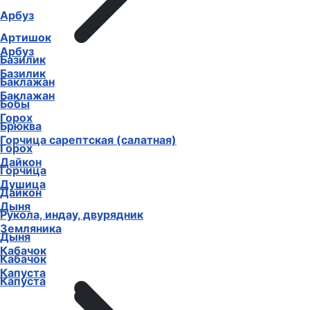
Арбуз
Артишок
Арбуз
Базилик
Базилик
Баклажан
Баклажан
Бобы
Горох
Брюква
Горчица сарептская (салатная)
Горох
Дайкон
Горчица
Душица
Дайкон
Дыня
Рукола, индау, двурядник
Земляника
Дыня
Кабачок
Кабачок
Капуста
Капуста