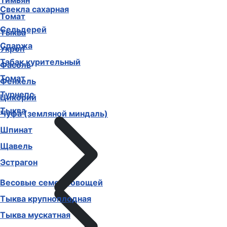
Тимьян
Свекла сахарная
Томат
Сельдерей
Тыква
Спаржа
Укроп
Табак курительный
Фасоль
Томат
Фенхель
Турнепс
Цикорий
Тыква
Чуфа (земляной миндаль)
Шпинат
Щавель
Эстрагон
Весовые семена овощей
Тыква крупноплодная
Тыква мускатная