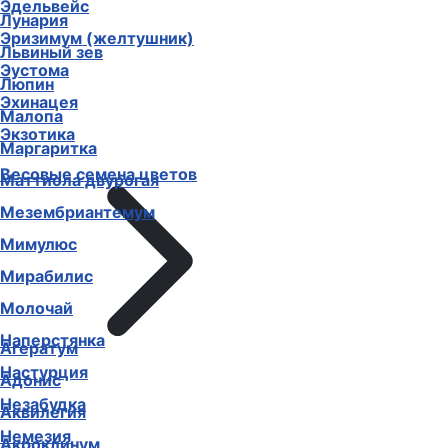
Эдельвейс
Лунария
Эризимум (желтушник)
Львиный зев
Эустома
Люпин
Эхинацея
Малопа
Экзотика
Маргаритка
Весовые семена цветов
Маттиола двурогая
Мезембриантемум
Мимулюс
Мирабилис
Молочай
Наперстянка
Агератум
Настурция
Адонис
Незабудка
Аквилегия
Немезия
Акроклинум