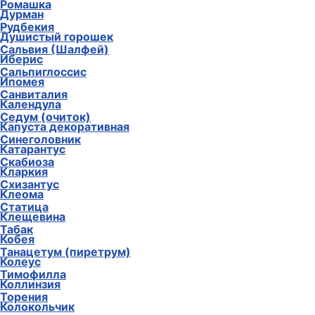
Ромашка
Дурман
Рудбекия
Душистый горошек
Сальвия (Шалфей)
Иберис
Сальпиглоссис
Ипомея
Санвиталия
Календула
Седум (очиток)
Капуста декоративная
Синеголовник
Катарантус
Скабиоза
Кларкия
Схизантус
Клеома
Статица
Клещевина
Табак
Кобея
Танацетум (пиретрум)
Колеус
Тимофилла
Коллинзия
Торения
Колокольчик