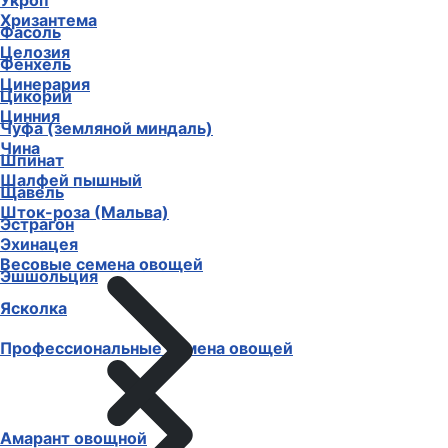
Укроп
Хризантема
Фасоль
Целозия
Фенхель
Цинерария
Цикорий
Цинния
Чуфа (земляной миндаль)
Чина
Шпинат
Шалфей пышный
Щавель
Шток-роза (Мальва)
Эстрагон
Эхинацея
Весовые семена овощей
Эшшольция
Ясколка
Профессиональные семена овощей
Амарант овощной