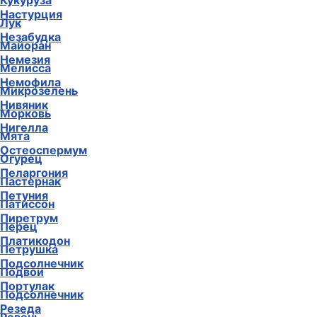
Кукуруза
Настурция
Лук
Незабудка
Майоран
Немезия
Мелисса
Немофила
Микрозелень
Нивяник
Морковь
Нигелла
Мята
Остеоспермум
Огурец
Пеларгония
Пастернак
Петуния
Патиссон
Пиретрум
Перец
Платикодон
Петрушка
Подсолнечник
Подвои
Портулак
Подсолнечник
Резеда