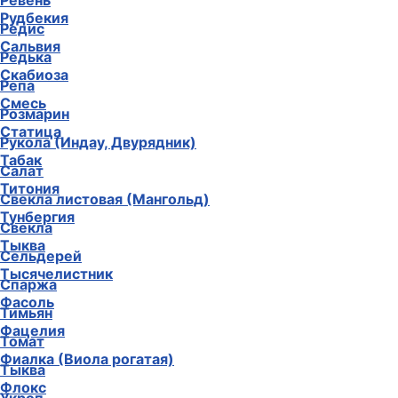
Ревень
Рудбекия
Редис
Сальвия
Редька
Скабиоза
Репа
Смесь
Розмарин
Статица
Рукола (Индау, Двурядник)
Табак
Салат
Титония
Свекла листовая (Мангольд)
Тунбергия
Свекла
Тыква
Сельдерей
Тысячелистник
Спаржа
Фасоль
Тимьян
Фацелия
Томат
Фиалка (Виола рогатая)
Тыква
Флокс