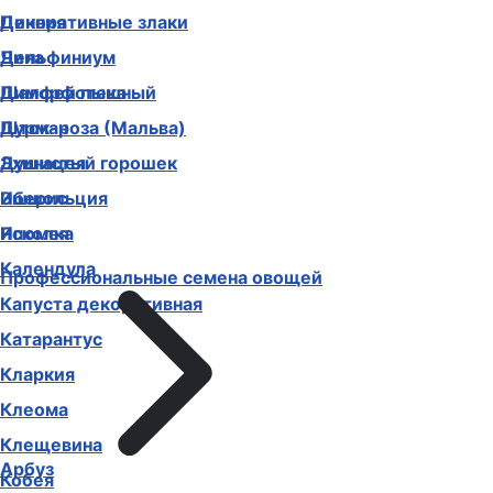
Декоративные злаки
Цинния
Дельфиниум
Чина
Диморфотека
Шалфей пышный
Дурман
Шток-роза (Мальва)
Душистый горошек
Эхинацея
Иберис
Эшшольция
Ипомея
Ясколка
Календула
Профессиональные семена овощей
Капуста декоративная
Катарантус
Кларкия
Клеома
Клещевина
Арбуз
Кобея