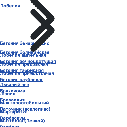
Лобелия
Бегония бенариенсис
Бегония боливийская
Лобелия ампельная
Бегония вечноцветущая
Лобелия прекрасная
Бегония гибридная
Лобелия прямостоячая
Бегония клубневая
Львиный зев
Брахикома
Люпин
Броваллия
Мак голостебельный
Ваточник (асклепиас)
Маргаритка
Вербаскум
Маттиола (Левкой)