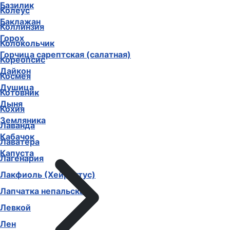
Базилик
Колеус
Баклажан
Коллинзия
Горох
Колокольчик
Горчица сарептская (салатная)
Кореопсис
Дайкон
Космея
Душица
Котовник
Дыня
Кохия
Земляника
Лаванда
Кабачок
Лаватера
Капуста
Лагенария
Лакфиоль (Хейрантус)
Лапчатка непальская
Левкой
Лен