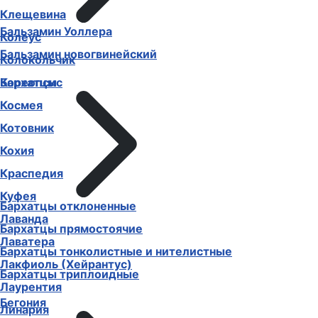
Клещевина
Бальзамин Уоллера
Колеус
Бальзамин новогвинейский
Колокольчик
Бархатцы
Кореопсис
Космея
Котовник
Кохия
Краспедия
Куфея
Бархатцы отклоненные
Лаванда
Бархатцы прямостоячие
Лаватера
Бархатцы тонколистные и нителистные
Лакфиоль (Хейрантус)
Бархатцы триплоидные
Лаурентия
Бегония
Линария