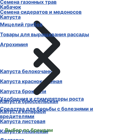
Семена газонных трав
Кабачок
Семена сидератов и медоносов
Капуста
Мицелий грибов
Товары для выращивания рассады
Агрохимия
Капуста белокочанная
Капуста краснокочанная
Капуста брокколи
Удобрения и стимуляторы роста
Капуста брюссельская
Средства для борьбы с болезнями и
Капуста кольраби
вредителями
Капуста листовая
Выбор по брендам
Капуста пекинская