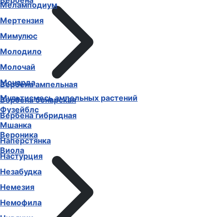
Вербена
Меламподиум
Мертензия
Мимулюс
Молодило
Молочай
Монарда
Вербена ампельная
Мультисмесь ампельных растений
Вербена бонарская
Фузейблс
Вербена гибридная
Мшанка
Вероника
Наперстянка
Виола
Настурция
Незабудка
Немезия
Немофила