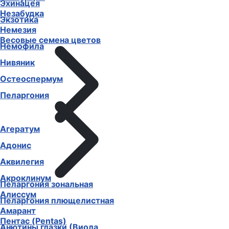
Эхинацея
Незабудка
Экзотика
Немезия
Весовые семена цветов
Немофила
Нивяник
Остеоспермум
Пеларгония
Агератум
Адонис
Аквилегия
Акроклинум
Пеларгония зональная
Алиссум
Пеларгония плющелистная
Амарант
Пентас (Pentas)
Анютины глазки (Виола