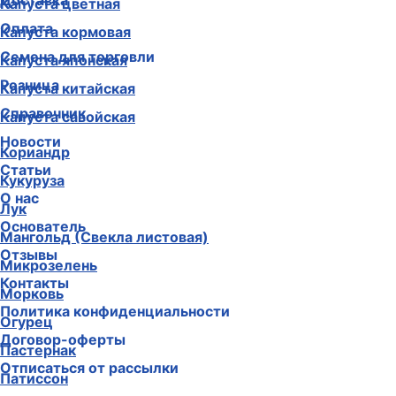
Доставка
Капуста цветная
Оплата
Капуста кормовая
Семена для торговли
Капуста японская
Розница
Капуста китайская
Справочник
Капуста савойская
Новости
Кориандр
Статьи
Кукуруза
О нас
Лук
Основатель
Мангольд (Свекла листовая)
Отзывы
Микрозелень
Контакты
Морковь
Политика конфиденциальности
Огурец
Договор-оферты
Пастернак
Отписаться от рассылки
Патиссон