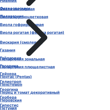
Нивяник
Остеоспермум
Виола ампельная
Пеларгония
Виола крупноцветковая
Виола гофрированная
Виола рогатая (фиалка рогатая)
Вискария (смолевка)
Газания
Гайлардия
Пеларгония зональная
Гвоздика
Пеларгония плющелистная
Гейхера
Пентас (Pentas)
Гелиотроп
Пенстемон
Георгина
Перец и томат декоративный
Гербера
Перовския
Гипестис
Петуния