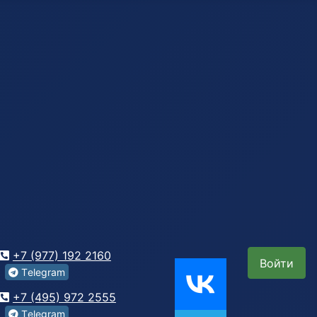
+7 (977) 192 2160
Войти
Tеlegrаm
+7 (495) 972 2555
Tеlegrаm