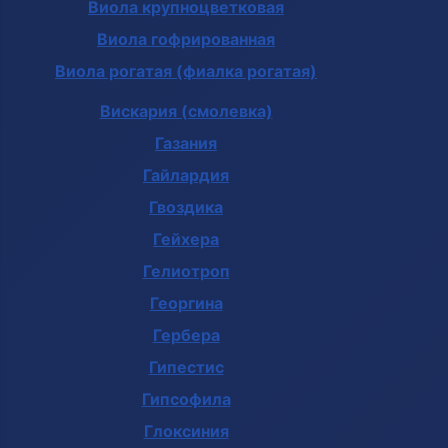
Виола крупноцветковая
Виола гофрированная
Виола рогатая (фиалка рогатая)
Вискария (смолевка)
Газания
Гайлардия
Гвоздика
Гейхера
Гелиотроп
Георгина
Гербера
Гипестис
Гипсофила
Глоксиния