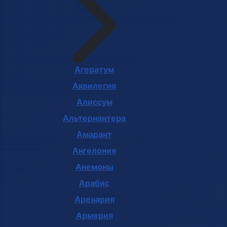
Агератум
Аквилегия
Алиссум
Альтернантера
Амарант
Ангелония
Анемоны
Арабис
Аренария
Армерия