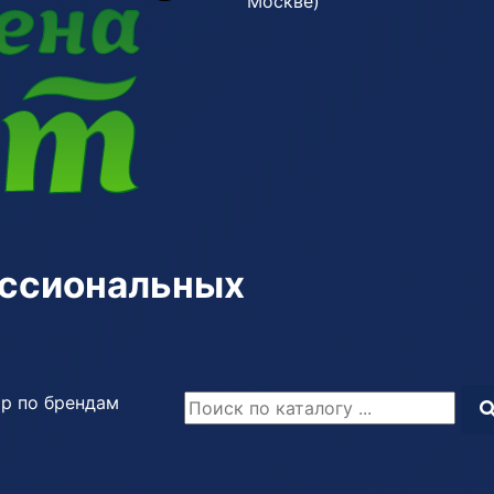
Москве)
ессиональных
р по брендам