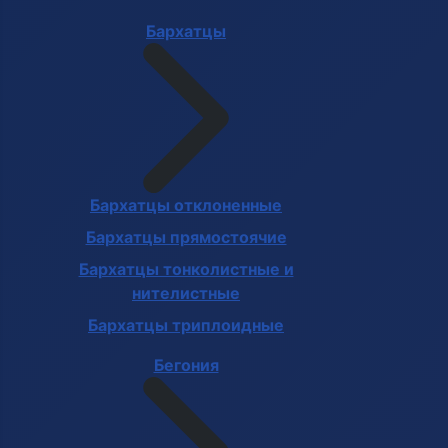
Бархатцы
Бархатцы отклоненные
Бархатцы прямостоячие
Бархатцы тонколистные и
нителистные
Бархатцы триплоидные
Бегония