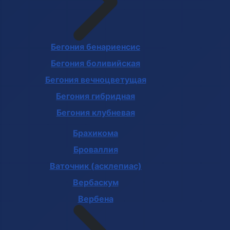
Бегония бенариенсис
Бегония боливийская
Бегония вечноцветущая
Бегония гибридная
Бегония клубневая
Брахикома
Броваллия
Ваточник (асклепиас)
Вербаскум
Вербена