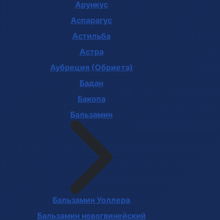
Арункус
Аспарагус
Астильба
Астра
Аубреция (Обриета)
Бадан
Бакопа
Бальзамин
Бальзамин Уоллера
Бальзамин новогвинейский