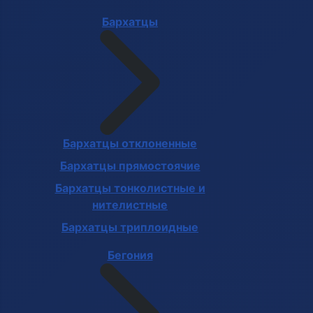
Бархатцы
Бархатцы отклоненные
Бархатцы прямостоячие
Бархатцы тонколистные и
нителистные
Бархатцы триплоидные
Бегония