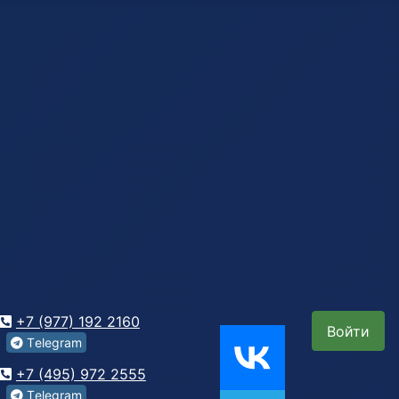
+7 (977) 192 2160
Войти
Tеlegrаm
+7 (495) 972 2555
Tеlegrаm