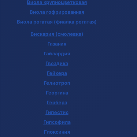
Виола крупноцветковая
Виола гофрированная
Виола рогатая (фиалка рогатая)
Вискария (смолевка)
Газания
Гайлардия
Гвоздика
Гейхера
Гелиотроп
Георгина
Гербера
Гипестис
Гипсофила
Глоксиния