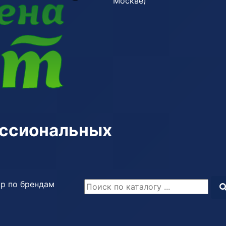
Москве)
ессиональных
р по брендам