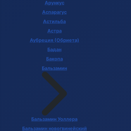
Арункус
Аспарагус
Астильба
Астра
Аубреция (Обриета)
Бадан
Бакопа
Бальзамин
Бальзамин Уоллера
Бальзамин новогвинейский