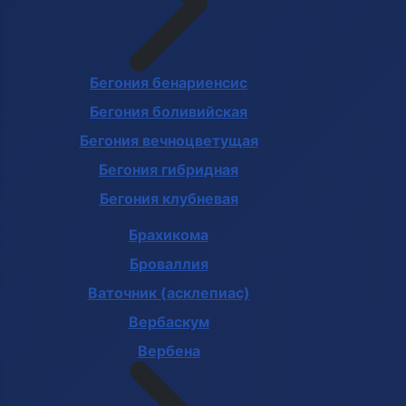
Бегония бенариенсис
Бегония боливийская
Бегония вечноцветущая
Бегония гибридная
Бегония клубневая
Брахикома
Броваллия
Ваточник (асклепиас)
Вербаскум
Вербена