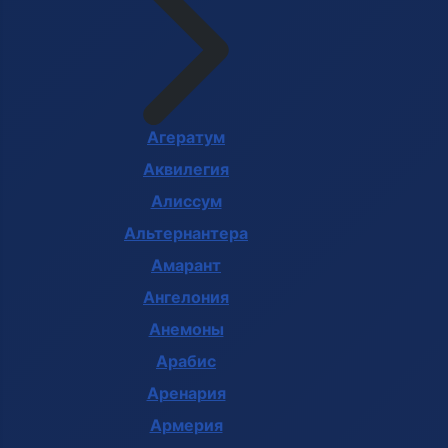
Агератум
Аквилегия
Алиссум
Альтернантера
Амарант
Ангелония
Анемоны
Арабис
Аренария
Армерия