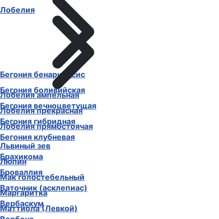
Лобелия
Бегония бенариенсис
Бегония боливийская
Лобелия ампельная
Бегония вечноцветущая
Лобелия прекрасная
Бегония гибридная
Лобелия прямостоячая
Бегония клубневая
Львиный зев
Брахикома
Люпин
Броваллия
Мак голостебельный
Ваточник (асклепиас)
Маргаритка
Вербаскум
Маттиола (Левкой)