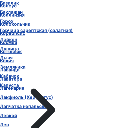
Базилик
Колеус
Баклажан
Коллинзия
Горох
Колокольчик
Горчица сарептская (салатная)
Кореопсис
Дайкон
Космея
Душица
Котовник
Дыня
Кохия
Земляника
Лаванда
Кабачок
Лаватера
Капуста
Лагенария
Лакфиоль (Хейрантус)
Лапчатка непальская
Левкой
Лен