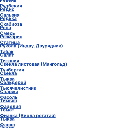
Ревень
Рудбекия
Редис
Сальвия
Редька
Скабиоза
Репа
Смесь
Розмарин
Статица
Рукола (Индау, Двурядник)
Табак
Салат
Титония
Свекла листовая (Мангольд)
Тунбергия
Свекла
Тыква
Сельдерей
Тысячелистник
Спаржа
Фасоль
Тимьян
Фацелия
Томат
Фиалка (Виола рогатая)
Тыква
Флокс