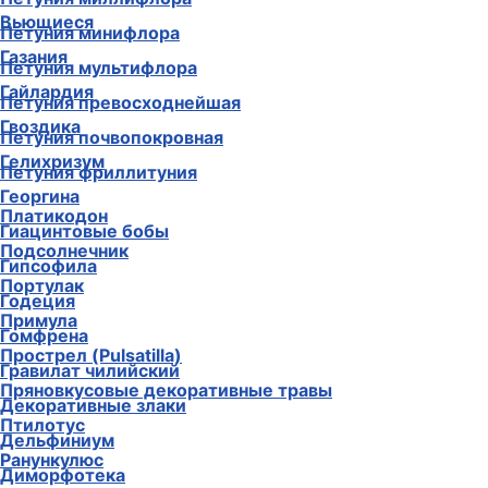
Вьющиеся
Петуния минифлора
Газания
Петуния мультифлора
Гайлардия
Петуния превосходнейшая
Гвоздика
Петуния почвопокровная
Гелихризум
Петуния фриллитуния
Георгина
Платикодон
Гиацинтовые бобы
Подсолнечник
Гипсофила
Портулак
Годеция
Примула
Гомфрена
Прострел (Pulsatilla)
Гравилат чилийский
Пряновкусовые декоративные травы
Декоративные злаки
Птилотус
Дельфиниум
Ранункулюс
Диморфотека