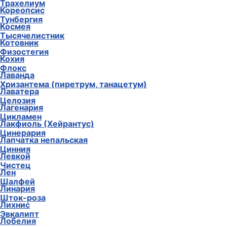
Трахелиум
Кореопсис
Тунбергия
Космея
Тысячелистник
Котовник
Физостегия
Кохия
Флокс
Лаванда
Хризантема (пиретрум, танацетум)
Лаватера
Целозия
Лагенария
Цикламен
Лакфиоль (Хейрантус)
Цинерария
Лапчатка непальская
Цинния
Левкой
Чистец
Лен
Шалфей
Линария
Шток-роза
Лихнис
Эвкалипт
Лобелия