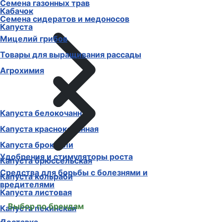
Семена газонных трав
Кабачок
Семена сидератов и медоносов
Капуста
Мицелий грибов
Товары для выращивания рассады
Агрохимия
Капуста белокочанная
Капуста краснокочанная
Капуста брокколи
Удобрения и стимуляторы роста
Капуста брюссельская
Средства для борьбы с болезнями и
Капуста кольраби
вредителями
Капуста листовая
Выбор по брендам
Капуста пекинская