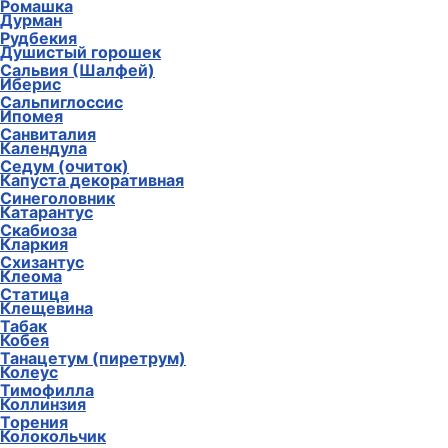
Ромашка
Дурман
Рудбекия
Душистый горошек
Сальвия (Шалфей)
Иберис
Сальпиглоссис
Ипомея
Санвиталия
Календула
Седум (очиток)
Капуста декоративная
Синеголовник
Катарантус
Скабиоза
Кларкия
Схизантус
Клеома
Статица
Клещевина
Табак
Кобея
Танацетум (пиретрум)
Колеус
Тимофилла
Коллинзия
Торения
Колокольчик