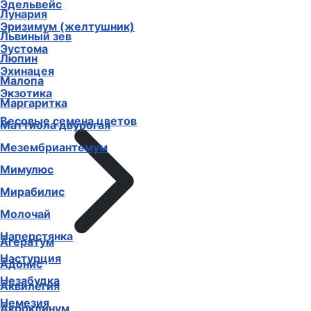
Эдельвейс
Лунария
Эризимум (желтушник)
Львиный зев
Эустома
Люпин
Эхинацея
Малопа
Экзотика
Маргаритка
Весовые семена цветов
Маттиола двурогая
Мезембриантемум
Мимулюс
Мирабилис
Молочай
Наперстянка
Агератум
Настурция
Адонис
Незабудка
Аквилегия
Немезия
Акроклинум