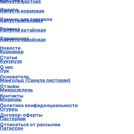
Доставка
Капуста цветная
Оплата
Капуста кормовая
Семена для торговли
Капуста японская
Розница
Капуста китайская
Справочник
Капуста савойская
Новости
Кориандр
Статьи
Кукуруза
О нас
Лук
Основатель
Мангольд (Свекла листовая)
Отзывы
Микрозелень
Контакты
Морковь
Политика конфиденциальности
Огурец
Договор-оферты
Пастернак
Отписаться от рассылки
Патиссон