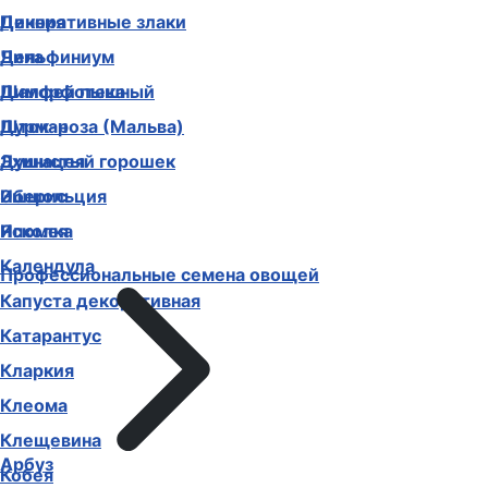
Декоративные злаки
Цинния
Дельфиниум
Чина
Диморфотека
Шалфей пышный
Дурман
Шток-роза (Мальва)
Душистый горошек
Эхинацея
Иберис
Эшшольция
Ипомея
Ясколка
Календула
Профессиональные семена овощей
Капуста декоративная
Катарантус
Кларкия
Клеома
Клещевина
Арбуз
Кобея