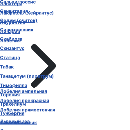
Сальпиглоссис
Лаватера
Санвиталия
Лакфиоль (Хейрантус)
Седум (очиток)
Лаурентия
Синеголовник
Линария
Скабиоза
Лобелия
Схизантус
Статица
Табак
Танацетум (пиретрум)
Тимофилла
Лобелия ампельная
Торения
Лобелия прекрасная
Трахелиум
Лобелия прямостоячая
Тунбергия
Львиный зев
Тысячелистник