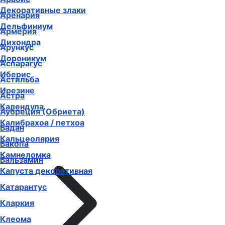
Декоративные злаки
Аренария
Дельфиниум
Армерия
Дихондра
Арункус
Дороникум
Аспарагус
Иберис
Астильба
Ирезине
Астра
Календула
Аубреция (Обриета)
Калибрахоа / петхоа
Бадан
Кальцеолярия
Бакопа
Камнеломка
Бальзамин
Капуста декоративная
Катарантус
Кларкия
Клеома