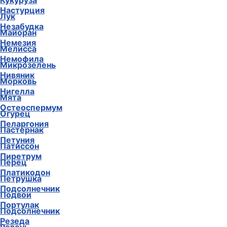
Кукуруза
Настурция
Лук
Незабудка
Майоран
Немезия
Мелисса
Немофила
Микрозелень
Нивяник
Морковь
Нигелла
Мята
Остеоспермум
Огурец
Пеларгония
Пастернак
Петуния
Патиссон
Пиретрум
Перец
Платикодон
Петрушка
Подсолнечник
Подвои
Портулак
Подсолнечник
Резеда