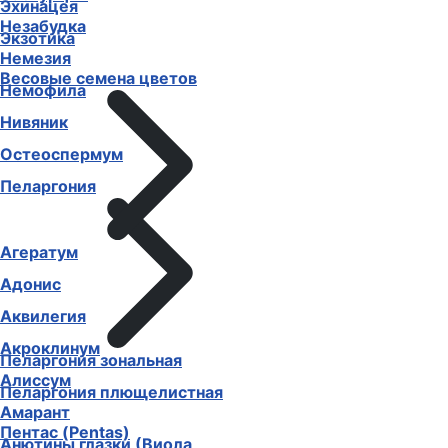
Эхинацея
Незабудка
Экзотика
Немезия
Весовые семена цветов
Немофила
Нивяник
Остеоспермум
Пеларгония
Агератум
Адонис
Аквилегия
Акроклинум
Пеларгония зональная
Алиссум
Пеларгония плющелистная
Амарант
Пентас (Pentas)
Анютины глазки (Виола