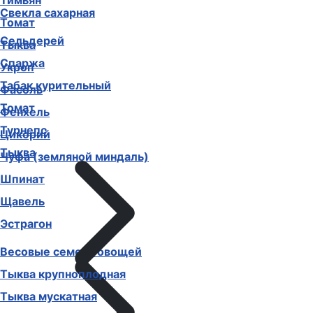
Тимьян
Свекла сахарная
Томат
Сельдерей
Тыква
Спаржа
Укроп
Табак курительный
Фасоль
Томат
Фенхель
Турнепс
Цикорий
Тыква
Чуфа (земляной миндаль)
Шпинат
Щавель
Эстрагон
Весовые семена овощей
Тыква крупноплодная
Тыква мускатная