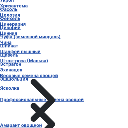
Укроп
Хризантема
Фасоль
Целозия
Фенхель
Цинерария
Цикорий
Цинния
Чуфа (земляной миндаль)
Чина
Шпинат
Шалфей пышный
Щавель
Шток-роза (Мальва)
Эстрагон
Эхинацея
Весовые семена овощей
Эшшольция
Ясколка
Профессиональные семена овощей
Амарант овощной