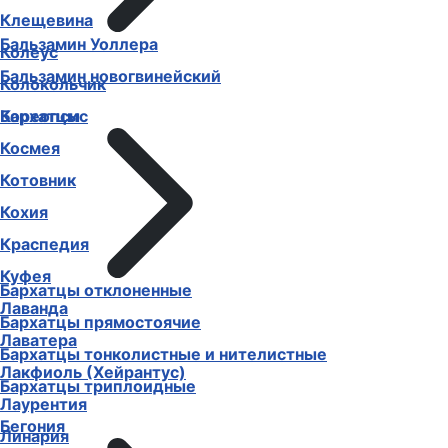
Клещевина
Бальзамин Уоллера
Колеус
Бальзамин новогвинейский
Колокольчик
Бархатцы
Кореопсис
Космея
Котовник
Кохия
Краспедия
Куфея
Бархатцы отклоненные
Лаванда
Бархатцы прямостоячие
Лаватера
Бархатцы тонколистные и нителистные
Лакфиоль (Хейрантус)
Бархатцы триплоидные
Лаурентия
Бегония
Линария