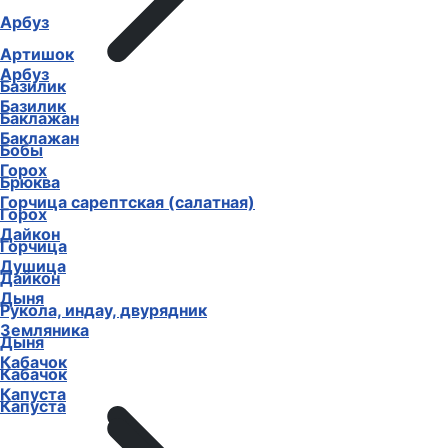
Арбуз
Артишок
Арбуз
Базилик
Базилик
Баклажан
Баклажан
Бобы
Горох
Брюква
Горчица сарептская (салатная)
Горох
Дайкон
Горчица
Душица
Дайкон
Дыня
Рукола, индау, двурядник
Земляника
Дыня
Кабачок
Кабачок
Капуста
Капуста