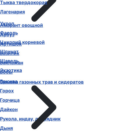
Тыква твердокорая
Лагенария
Укроп
Амарант овощной
Фасоль
Арбуз
Цикорий корневой
Артишок
Шпинат
Базилик
Щавель
Баклажан
Экзотика
Бобы
Брюква
Семена газонных трав и сидератов
Горох
Горчица
Дайкон
Рукола, индау, двурядник
Дыня