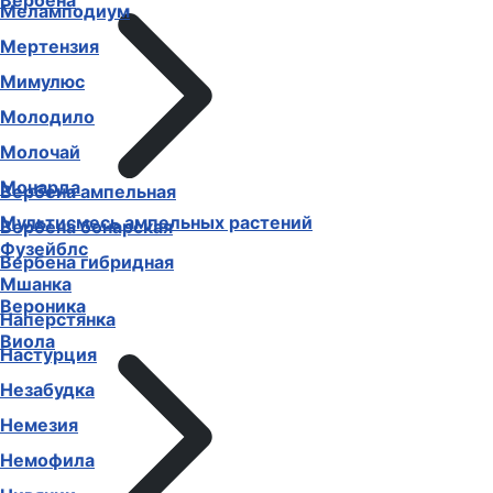
Вербена
Меламподиум
Мертензия
Мимулюс
Молодило
Молочай
Монарда
Вербена ампельная
Мультисмесь ампельных растений
Вербена бонарская
Фузейблс
Вербена гибридная
Мшанка
Вероника
Наперстянка
Виола
Настурция
Незабудка
Немезия
Немофила