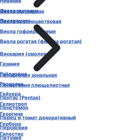
Нивяник
Остеоспермум
Виола ампельная
Пеларгония
Виола крупноцветковая
Виола гофрированная
Виола рогатая (фиалка рогатая)
Вискария (смолевка)
Газания
Гайлардия
Пеларгония зональная
Гвоздика
Пеларгония плющелистная
Гейхера
Пентас (Pentas)
Гелиотроп
Пенстемон
Георгина
Перец и томат декоративный
Гербера
Перовския
Гипестис
Петуния