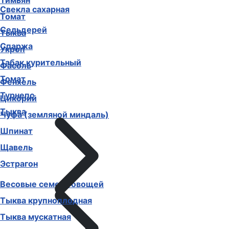
Тимьян
Свекла сахарная
Томат
Сельдерей
Тыква
Спаржа
Укроп
Табак курительный
Фасоль
Томат
Фенхель
Турнепс
Цикорий
Тыква
Чуфа (земляной миндаль)
Шпинат
Щавель
Эстрагон
Весовые семена овощей
Тыква крупноплодная
Тыква мускатная