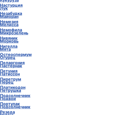
Кукуруза
Настурция
Лук
Незабудка
Майоран
Немезия
Мелисса
Немофила
Микрозелень
Нивяник
Морковь
Нигелла
Мята
Остеоспермум
Огурец
Пеларгония
Пастернак
Петуния
Патиссон
Пиретрум
Перец
Платикодон
Петрушка
Подсолнечник
Подвои
Портулак
Подсолнечник
Резеда