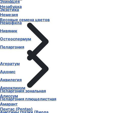
Эхинацея
Незабудка
Экзотика
Немезия
Весовые семена цветов
Немофила
Нивяник
Остеоспермум
Пеларгония
Агератум
Адонис
Аквилегия
Акроклинум
Пеларгония зональная
Алиссум
Пеларгония плющелистная
Амарант
Пентас (Pentas)
Анютины глазки (Виола