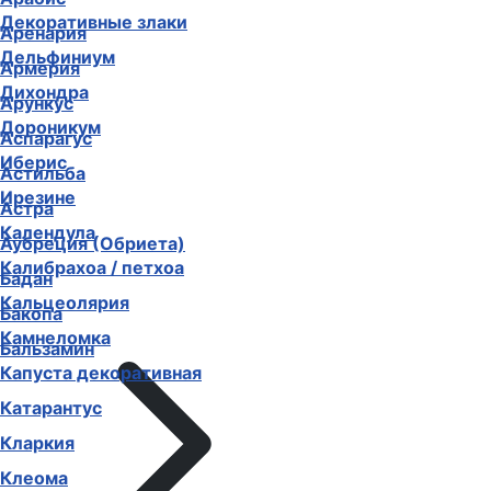
Декоративные злаки
Аренария
Дельфиниум
Армерия
Дихондра
Арункус
Дороникум
Аспарагус
Иберис
Астильба
Ирезине
Астра
Календула
Аубреция (Обриета)
Калибрахоа / петхоа
Бадан
Кальцеолярия
Бакопа
Камнеломка
Бальзамин
Капуста декоративная
Катарантус
Кларкия
Клеома