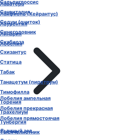
Сальпиглоссис
Лаватера
Санвиталия
Лакфиоль (Хейрантус)
Седум (очиток)
Лаурентия
Синеголовник
Линария
Скабиоза
Лобелия
Схизантус
Статица
Табак
Танацетум (пиретрум)
Тимофилла
Лобелия ампельная
Торения
Лобелия прекрасная
Трахелиум
Лобелия прямостоячая
Тунбергия
Львиный зев
Тысячелистник