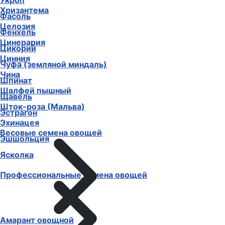
Укроп
Хризантема
Фасоль
Целозия
Фенхель
Цинерария
Цикорий
Цинния
Чуфа (земляной миндаль)
Чина
Шпинат
Шалфей пышный
Щавель
Шток-роза (Мальва)
Эстрагон
Эхинацея
Весовые семена овощей
Эшшольция
Ясколка
Профессиональные семена овощей
Амарант овощной