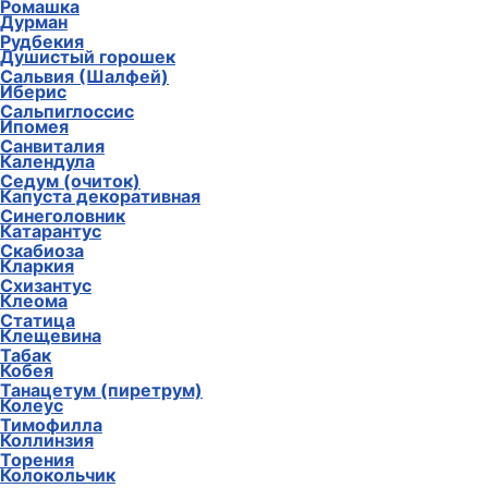
Ромашка
Дурман
Рудбекия
Душистый горошек
Сальвия (Шалфей)
Иберис
Сальпиглоссис
Ипомея
Санвиталия
Календула
Седум (очиток)
Капуста декоративная
Синеголовник
Катарантус
Скабиоза
Кларкия
Схизантус
Клеома
Статица
Клещевина
Табак
Кобея
Танацетум (пиретрум)
Колеус
Тимофилла
Коллинзия
Торения
Колокольчик