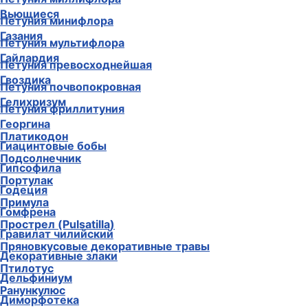
Вьющиеся
Петуния минифлора
Газания
Петуния мультифлора
Гайлардия
Петуния превосходнейшая
Гвоздика
Петуния почвопокровная
Гелихризум
Петуния фриллитуния
Георгина
Платикодон
Гиацинтовые бобы
Подсолнечник
Гипсофила
Портулак
Годеция
Примула
Гомфрена
Прострел (Pulsatilla)
Гравилат чилийский
Пряновкусовые декоративные травы
Декоративные злаки
Птилотус
Дельфиниум
Ранункулюс
Диморфотека