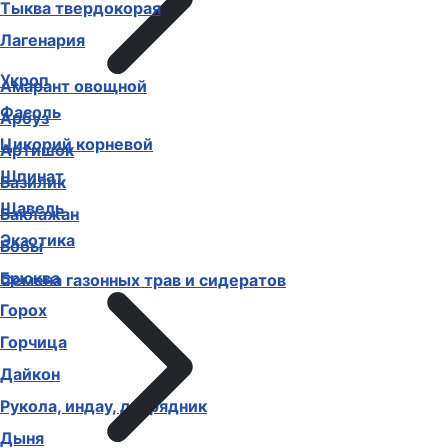
Тыква твердокорая
Лагенария
Укроп
Амарант овощной
Фасоль
Арбуз
Цикорий корневой
Артишок
Шпинат
Базилик
Щавель
Баклажан
Экзотика
Бобы
Брюква
Семена газонных трав и сидератов
Горох
Горчица
Дайкон
Рукола, индау, двурядник
Дыня