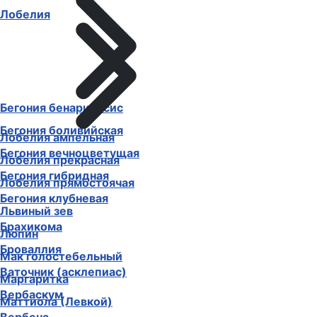
Лобелия
Бегония бенариенсис
Бегония боливийская
Лобелия ампельная
Бегония вечноцветущая
Лобелия прекрасная
Бегония гибридная
Лобелия прямостоячая
Бегония клубневая
Львиный зев
Брахикома
Люпин
Броваллия
Мак голостебельный
Ваточник (асклепиас)
Маргаритка
Вербаскум
Маттиола (Левкой)