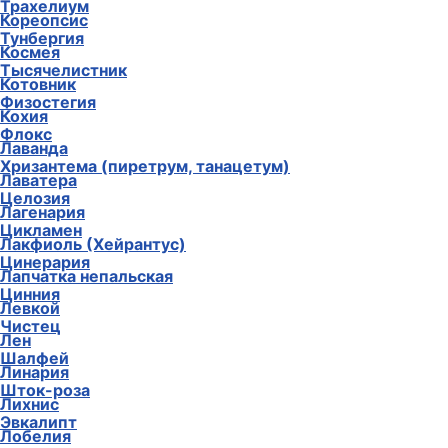
Трахелиум
Кореопсис
Тунбергия
Космея
Тысячелистник
Котовник
Физостегия
Кохия
Флокс
Лаванда
Хризантема (пиретрум, танацетум)
Лаватера
Целозия
Лагенария
Цикламен
Лакфиоль (Хейрантус)
Цинерария
Лапчатка непальская
Цинния
Левкой
Чистец
Лен
Шалфей
Линария
Шток-роза
Лихнис
Эвкалипт
Лобелия