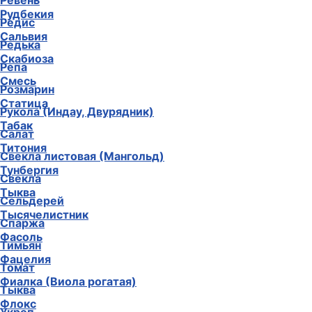
Ревень
Рудбекия
Редис
Сальвия
Редька
Скабиоза
Репа
Смесь
Розмарин
Статица
Рукола (Индау, Двурядник)
Табак
Салат
Титония
Свекла листовая (Мангольд)
Тунбергия
Свекла
Тыква
Сельдерей
Тысячелистник
Спаржа
Фасоль
Тимьян
Фацелия
Томат
Фиалка (Виола рогатая)
Тыква
Флокс