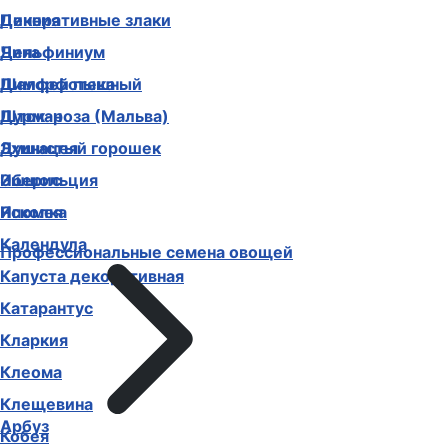
Декоративные злаки
Цинния
Дельфиниум
Чина
Диморфотека
Шалфей пышный
Дурман
Шток-роза (Мальва)
Душистый горошек
Эхинацея
Иберис
Эшшольция
Ипомея
Ясколка
Календула
Профессиональные семена овощей
Капуста декоративная
Катарантус
Кларкия
Клеома
Клещевина
Арбуз
Кобея