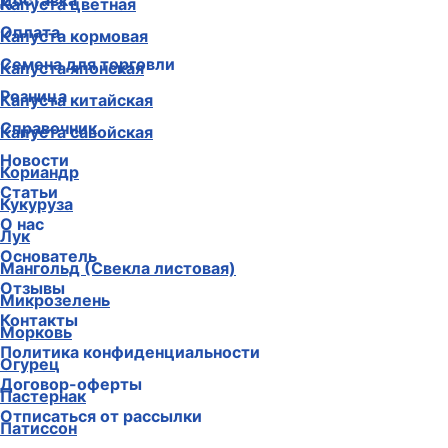
Доставка
Капуста цветная
Оплата
Капуста кормовая
Семена для торговли
Капуста японская
Розница
Капуста китайская
Справочник
Капуста савойская
Новости
Кориандр
Статьи
Кукуруза
О нас
Лук
Основатель
Мангольд (Свекла листовая)
Отзывы
Микрозелень
Контакты
Морковь
Политика конфиденциальности
Огурец
Договор-оферты
Пастернак
Отписаться от рассылки
Патиссон