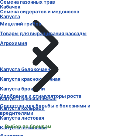
Семена газонных трав
Кабачок
Семена сидератов и медоносов
Капуста
Мицелий грибов
Товары для выращивания рассады
Агрохимия
Капуста белокочанная
Капуста краснокочанная
Капуста брокколи
Удобрения и стимуляторы роста
Капуста брюссельская
Средства для борьбы с болезнями и
Капуста кольраби
вредителями
Капуста листовая
Выбор по брендам
Капуста пекинская