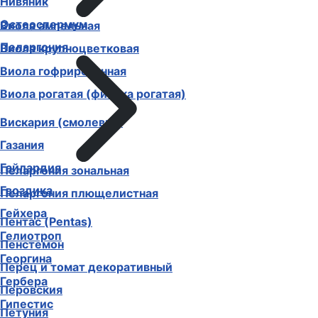
Нивяник
Остеоспермум
Виола ампельная
Пеларгония
Виола крупноцветковая
Виола гофрированная
Виола рогатая (фиалка рогатая)
Вискария (смолевка)
Газания
Гайлардия
Пеларгония зональная
Гвоздика
Пеларгония плющелистная
Гейхера
Пентас (Pentas)
Гелиотроп
Пенстемон
Георгина
Перец и томат декоративный
Гербера
Перовския
Гипестис
Петуния