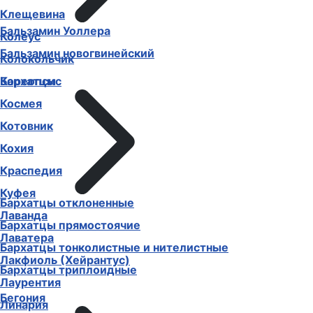
Клещевина
Бальзамин Уоллера
Колеус
Бальзамин новогвинейский
Колокольчик
Бархатцы
Кореопсис
Космея
Котовник
Кохия
Краспедия
Куфея
Бархатцы отклоненные
Лаванда
Бархатцы прямостоячие
Лаватера
Бархатцы тонколистные и нителистные
Лакфиоль (Хейрантус)
Бархатцы триплоидные
Лаурентия
Бегония
Линария