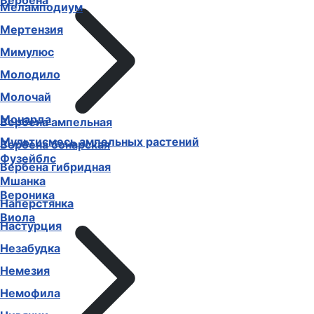
Вербена
Меламподиум
Мертензия
Мимулюс
Молодило
Молочай
Монарда
Вербена ампельная
Мультисмесь ампельных растений
Вербена бонарская
Фузейблс
Вербена гибридная
Мшанка
Вероника
Наперстянка
Виола
Настурция
Незабудка
Немезия
Немофила