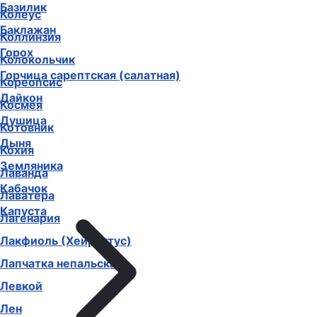
Базилик
Колеус
Баклажан
Коллинзия
Горох
Колокольчик
Горчица сарептская (салатная)
Кореопсис
Дайкон
Космея
Душица
Котовник
Дыня
Кохия
Земляника
Лаванда
Кабачок
Лаватера
Капуста
Лагенария
Лакфиоль (Хейрантус)
Лапчатка непальская
Левкой
Лен