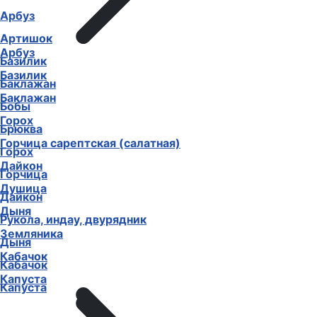
Арбуз
Артишок
Арбуз
Базилик
Базилик
Баклажан
Баклажан
Бобы
Горох
Брюква
Горчица сарептская (салатная)
Горох
Дайкон
Горчица
Душица
Дайкон
Дыня
Рукола, индау, двурядник
Земляника
Дыня
Кабачок
Кабачок
Капуста
Капуста