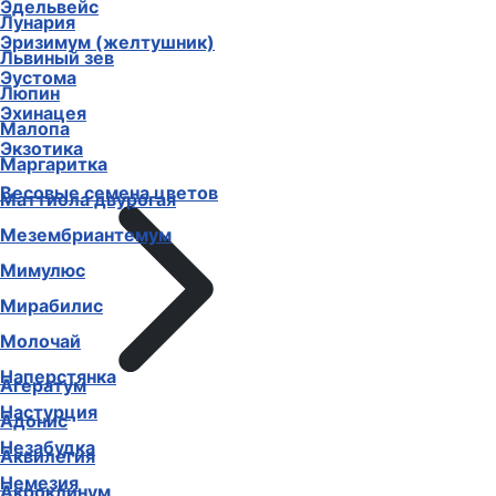
Эдельвейс
Лунария
Эризимум (желтушник)
Львиный зев
Эустома
Люпин
Эхинацея
Малопа
Экзотика
Маргаритка
Весовые семена цветов
Маттиола двурогая
Мезембриантемум
Мимулюс
Мирабилис
Молочай
Наперстянка
Агератум
Настурция
Адонис
Незабудка
Аквилегия
Немезия
Акроклинум