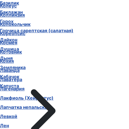
Базилик
Колеус
Баклажан
Коллинзия
Горох
Колокольчик
Горчица сарептская (салатная)
Кореопсис
Дайкон
Космея
Душица
Котовник
Дыня
Кохия
Земляника
Лаванда
Кабачок
Лаватера
Капуста
Лагенария
Лакфиоль (Хейрантус)
Лапчатка непальская
Левкой
Лен