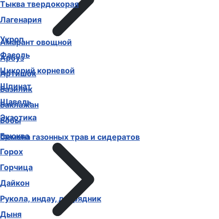
Тыква твердокорая
Лагенария
Укроп
Амарант овощной
Фасоль
Арбуз
Цикорий корневой
Артишок
Шпинат
Базилик
Щавель
Баклажан
Экзотика
Бобы
Брюква
Семена газонных трав и сидератов
Горох
Горчица
Дайкон
Рукола, индау, двурядник
Дыня