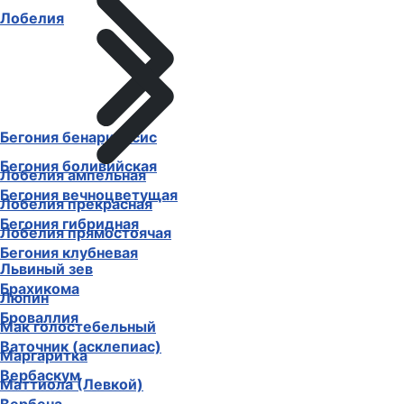
Лобелия
Бегония бенариенсис
Бегония боливийская
Лобелия ампельная
Бегония вечноцветущая
Лобелия прекрасная
Бегония гибридная
Лобелия прямостоячая
Бегония клубневая
Львиный зев
Брахикома
Люпин
Броваллия
Мак голостебельный
Ваточник (асклепиас)
Маргаритка
Вербаскум
Маттиола (Левкой)