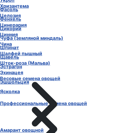
Укроп
Хризантема
Фасоль
Целозия
Фенхель
Цинерария
Цикорий
Цинния
Чуфа (земляной миндаль)
Чина
Шпинат
Шалфей пышный
Щавель
Шток-роза (Мальва)
Эстрагон
Эхинацея
Весовые семена овощей
Эшшольция
Ясколка
Профессиональные семена овощей
Амарант овощной