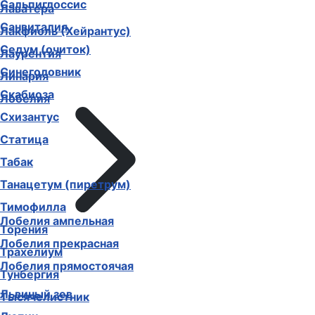
Сальпиглоссис
Лаватера
Санвиталия
Лакфиоль (Хейрантус)
Седум (очиток)
Лаурентия
Синеголовник
Линария
Скабиоза
Лобелия
Схизантус
Статица
Табак
Танацетум (пиретрум)
Тимофилла
Лобелия ампельная
Торения
Лобелия прекрасная
Трахелиум
Лобелия прямостоячая
Тунбергия
Львиный зев
Тысячелистник