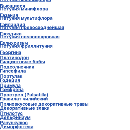
Вьющиеся
Петуния минифлора
Газания
Петуния мультифлора
Гайлардия
Петуния превосходнейшая
Гвоздика
Петуния почвопокровная
Гелихризум
Петуния фриллитуния
Георгина
Платикодон
Гиацинтовые бобы
Подсолнечник
Гипсофила
Портулак
Годеция
Примула
Гомфрена
Прострел (Pulsatilla)
Гравилат чилийский
Пряновкусовые декоративные травы
Декоративные злаки
Птилотус
Дельфиниум
Ранункулюс
Диморфотека