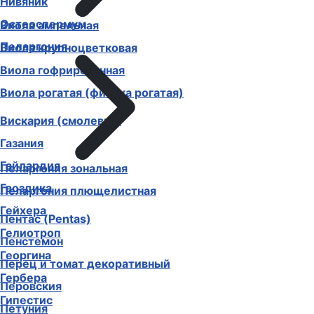
Нивяник
Остеоспермум
Виола ампельная
Пеларгония
Виола крупноцветковая
Виола гофрированная
Виола рогатая (фиалка рогатая)
Вискария (смолевка)
Газания
Гайлардия
Пеларгония зональная
Гвоздика
Пеларгония плющелистная
Гейхера
Пентас (Pentas)
Гелиотроп
Пенстемон
Георгина
Перец и томат декоративный
Гербера
Перовския
Гипестис
Петуния