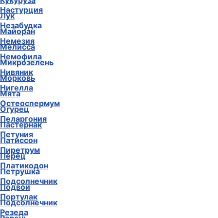
Кукуруза
Настурция
Лук
Незабудка
Майоран
Немезия
Мелисса
Немофила
Микрозелень
Нивяник
Морковь
Нигелла
Мята
Остеоспермум
Огурец
Пеларгония
Пастернак
Петуния
Патиссон
Пиретрум
Перец
Платикодон
Петрушка
Подсолнечник
Подвои
Портулак
Подсолнечник
Резеда