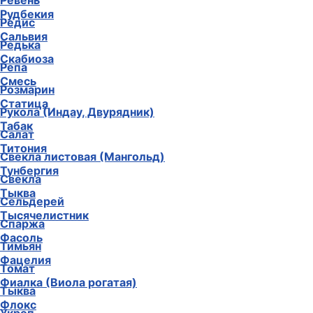
Ревень
Рудбекия
Редис
Сальвия
Редька
Скабиоза
Репа
Смесь
Розмарин
Статица
Рукола (Индау, Двурядник)
Табак
Салат
Титония
Свекла листовая (Мангольд)
Тунбергия
Свекла
Тыква
Сельдерей
Тысячелистник
Спаржа
Фасоль
Тимьян
Фацелия
Томат
Фиалка (Виола рогатая)
Тыква
Флокс