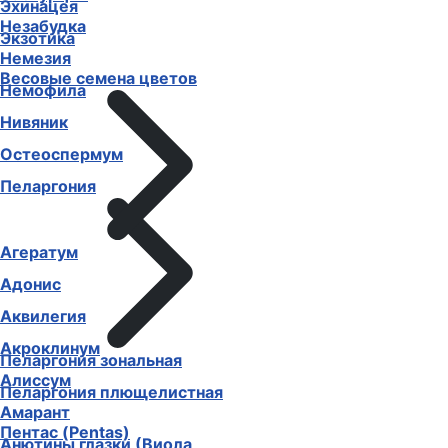
Эхинацея
Незабудка
Экзотика
Немезия
Весовые семена цветов
Немофила
Нивяник
Остеоспермум
Пеларгония
Агератум
Адонис
Аквилегия
Акроклинум
Пеларгония зональная
Алиссум
Пеларгония плющелистная
Амарант
Пентас (Pentas)
Анютины глазки (Виола