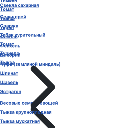
Тимьян
Свекла сахарная
Томат
Сельдерей
Тыква
Спаржа
Укроп
Табак курительный
Фасоль
Томат
Фенхель
Турнепс
Цикорий
Тыква
Чуфа (земляной миндаль)
Шпинат
Щавель
Эстрагон
Весовые семена овощей
Тыква крупноплодная
Тыква мускатная