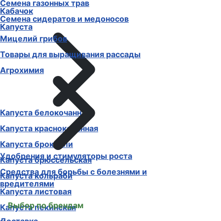
Семена газонных трав
Кабачок
Семена сидератов и медоносов
Капуста
Мицелий грибов
Товары для выращивания рассады
Агрохимия
Капуста белокочанная
Капуста краснокочанная
Капуста брокколи
Удобрения и стимуляторы роста
Капуста брюссельская
Средства для борьбы с болезнями и
Капуста кольраби
вредителями
Капуста листовая
Выбор по брендам
Капуста пекинская