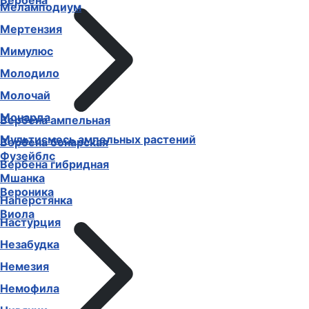
Вербена
Меламподиум
Мертензия
Мимулюс
Молодило
Молочай
Монарда
Вербена ампельная
Мультисмесь ампельных растений
Вербена бонарская
Фузейблс
Вербена гибридная
Мшанка
Вероника
Наперстянка
Виола
Настурция
Незабудка
Немезия
Немофила