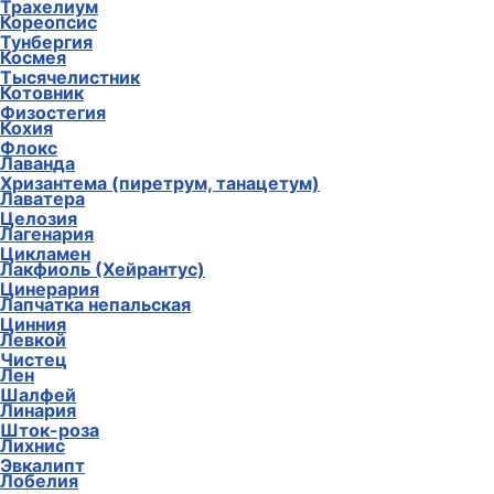
Трахелиум
Кореопсис
Тунбергия
Космея
Тысячелистник
Котовник
Физостегия
Кохия
Флокс
Лаванда
Хризантема (пиретрум, танацетум)
Лаватера
Целозия
Лагенария
Цикламен
Лакфиоль (Хейрантус)
Цинерария
Лапчатка непальская
Цинния
Левкой
Чистец
Лен
Шалфей
Линария
Шток-роза
Лихнис
Эвкалипт
Лобелия