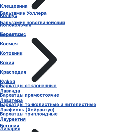
Клещевина
Бальзамин Уоллера
Колеус
Бальзамин новогвинейский
Колокольчик
Бархатцы
Кореопсис
Космея
Котовник
Кохия
Краспедия
Куфея
Бархатцы отклоненные
Лаванда
Бархатцы прямостоячие
Лаватера
Бархатцы тонколистные и нителистные
Лакфиоль (Хейрантус)
Бархатцы триплоидные
Лаурентия
Бегония
Линария