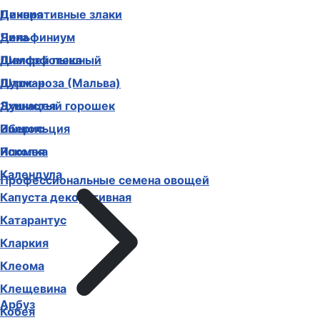
Декоративные злаки
Цинния
Дельфиниум
Чина
Диморфотека
Шалфей пышный
Дурман
Шток-роза (Мальва)
Душистый горошек
Эхинацея
Иберис
Эшшольция
Ипомея
Ясколка
Календула
Профессиональные семена овощей
Капуста декоративная
Катарантус
Кларкия
Клеома
Клещевина
Арбуз
Кобея