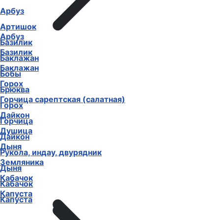
Арбуз
Артишок
Арбуз
Базилик
Базилик
Баклажан
Баклажан
Бобы
Горох
Брюква
Горчица сарептская (салатная)
Горох
Дайкон
Горчица
Душица
Дайкон
Дыня
Рукола, индау, двурядник
Земляника
Дыня
Кабачок
Кабачок
Капуста
Капуста