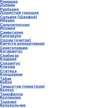
Ромашка
Дурман
Рудбекия
Душистый горошек
Сальвия (Шалфей)
Иберис
Сальпиглоссис
Ипомея
Санвиталия
Календула
Седум (очиток)
Капуста декоративная
Синеголовник
Катарантус
Скабиоза
Кларкия
Схизантус
Клеома
Статица
Клещевина
Табак
Кобея
Танацетум (пиретрум)
Колеус
Тимофилла
Коллинзия
Торения
Колокольчик