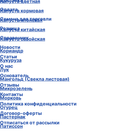
Доставка
Капуста цветная
Оплата
Капуста кормовая
Семена для торговли
Капуста японская
Розница
Капуста китайская
Справочник
Капуста савойская
Новости
Кориандр
Статьи
Кукуруза
О нас
Лук
Основатель
Мангольд (Свекла листовая)
Отзывы
Микрозелень
Контакты
Морковь
Политика конфиденциальности
Огурец
Договор-оферты
Пастернак
Отписаться от рассылки
Патиссон