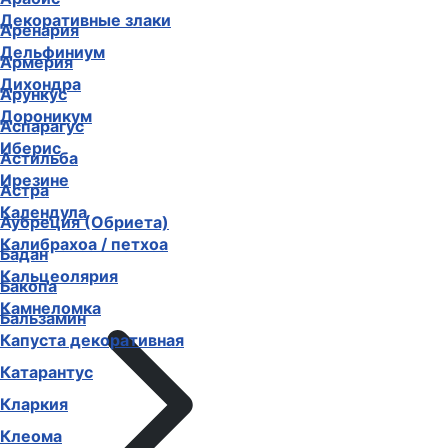
Декоративные злаки
Аренария
Дельфиниум
Армерия
Дихондра
Арункус
Дороникум
Аспарагус
Иберис
Астильба
Ирезине
Астра
Календула
Аубреция (Обриета)
Калибрахоа / петхоа
Бадан
Кальцеолярия
Бакопа
Камнеломка
Бальзамин
Капуста декоративная
Катарантус
Кларкия
Клеома