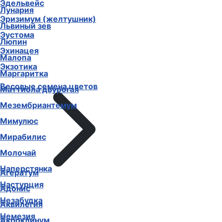
Эдельвейс
Лунария
Эризимум (желтушник)
Львиный зев
Эустома
Люпин
Эхинацея
Малопа
Экзотика
Маргаритка
Весовые семена цветов
Маттиола двурогая
Мезембриантемум
Мимулюс
Мирабилис
Молочай
Наперстянка
Агератум
Настурция
Адонис
Незабудка
Аквилегия
Немезия
Акроклинум